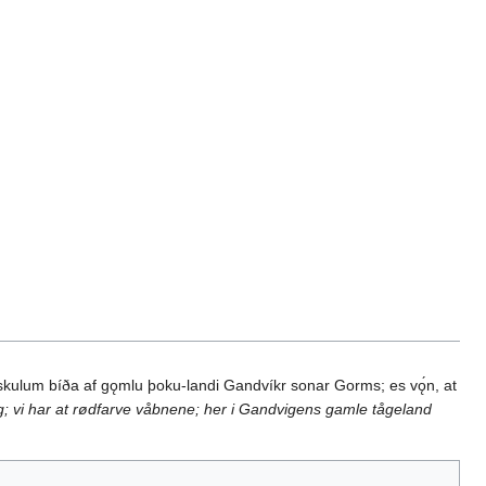
 skulum bíða af gǫmlu þoku-landi Gandvíkr sonar Gorms; es vǫ́n, at
g; vi har at rødfarve våbnene; her i Gandvigens gamle tågeland