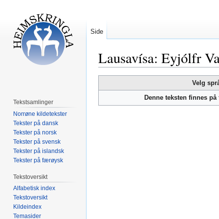
Side
Lausavísa: Eyjólfr V
Hopp
Hopp
Velg spr
til
til
Denne teksten finnes på
navigering
søk
Tekstsamlinger
Norrøne kildetekster
Tekster på dansk
Tekster på norsk
Tekster på svensk
Tekster på islandsk
Tekster på færøysk
Tekstoversikt
Alfabetisk index
Tekstoversikt
Kildeindex
Temasider