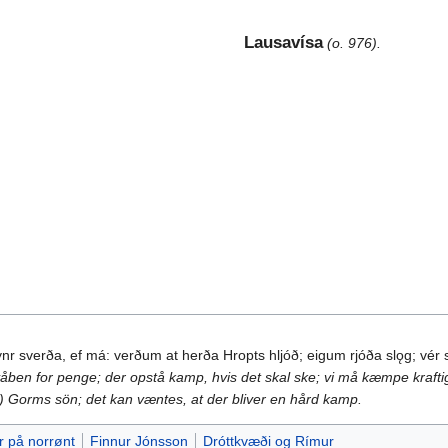
Lausavísa
(o. 976).
dynr sverða, ef má: verðum at herða Hropts hljóð; eigum rjóða slǫg; vér
våben for penge; der opstå kamp, hvis det skal ske; vi må kæmpe krafti
ge) Gorms sön; det kan væntes, at der bliver en hård kamp.
r på norrønt
Finnur Jónsson
Dróttkvæði og Rímur