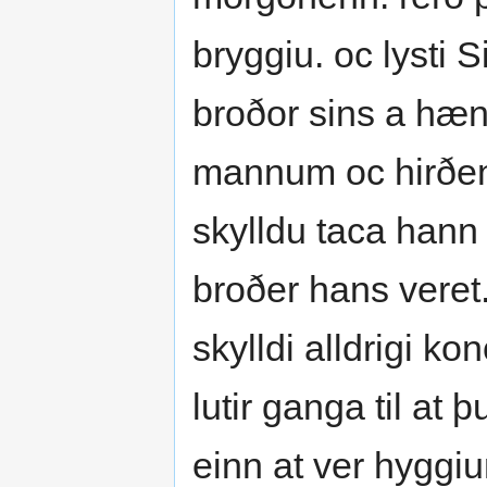
bryggiu. oc lysti 
broðor sins a hæn
mannum oc hirðen
skylldu taca hann 
broðer hans veret
skylldi alldrigi ko
lutir ganga til at 
einn at ver hyggi