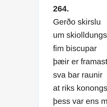
264.
Gerðo skirslu
um skiolldungs
fim biscupar
þæir er framast
sva bar raunir
at riks konong
þess var ens m