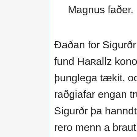
Magnus faðer.
Ðaðan for Sigurðr
fund Haʀallz kono
þunglega tækit. o
raðgiafar engan tr
Sigurðr þa hanndte
rero menn a brau