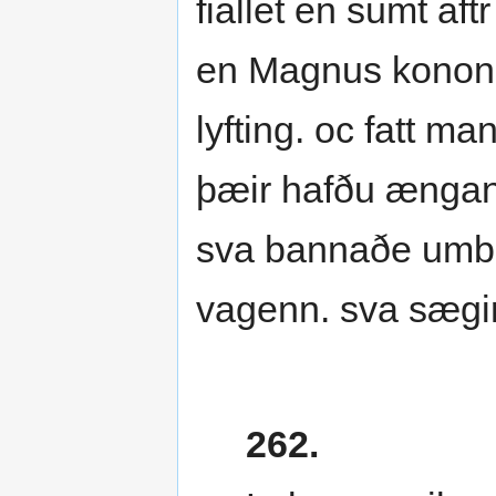
fiallet en sumt af
en Magnus konongr 
lyfting. oc fatt 
þæir hafðu ængan l
sva bannaðe umbu
vagenn. sva sægir
262.