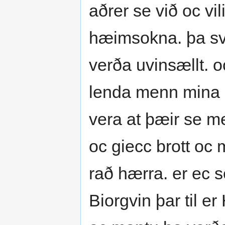
aðrer se við oc vil
hæimsokna. þa sv
verða uvinsællt. o
lenda menn mina 
vera at þæir se me
oc giecc brott oc m
rað hærra. er ec se
Biorgvin þar til er