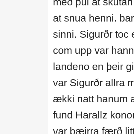
með þui at skutan
at snua henni. bar 
sinni. Sigurðr toc 
com upp var hann 
landeno en þeir g
var Sigurðr allra 
ækki natt hanum at
fund Harallz kono
var þæirra færð li