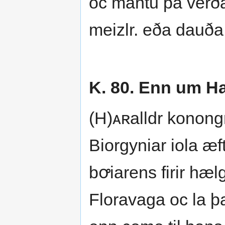
oc mantu þa verða 
meizlr. eða dauða 
K. 80. Enn um Ha
(H)ᴀʀalldr konongr
Biorgyniar iola æft
bꝍiarens firir hælg
Floravaga oc la þa