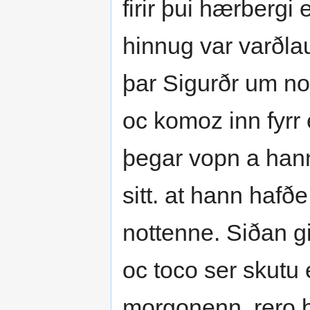
firir þui hærbergi
hinnug var varðlau
þar Sigurðr um no
oc komoz inn fyr
þegar vopn a hann.
sitt. at hann hafð
nottenne. Siðan g
oc toco ser skutu
morgonenn. rero þe