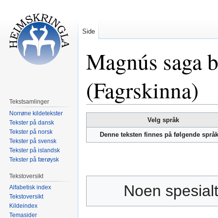
Side
Magnús saga bl
(Fagrskinna)
Tekstsamlinger
Norrøne kildetekster
Hopp
Hopp
Velg språk
Tekster på dansk
til
til
Tekster på norsk
Denne teksten finnes på følgende språ
navigering
søk
Tekster på svensk
Tekster på islandsk
Tekster på færøysk
Tekstoversikt
Noen spesialt
Alfabetisk index
Tekstoversikt
Kildeindex
Temasider