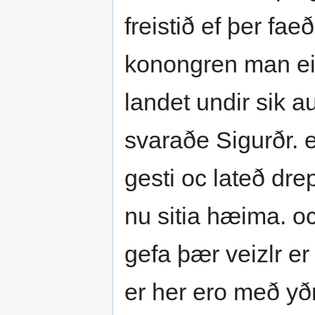
freistið ef þer fa
konongren man eig
landet undir sik a
svaraðe Sigurðr. enn
gesti oc lateð dr
nu sitia hæima. oc
gefa þær veizlr e
er her ero með yðr