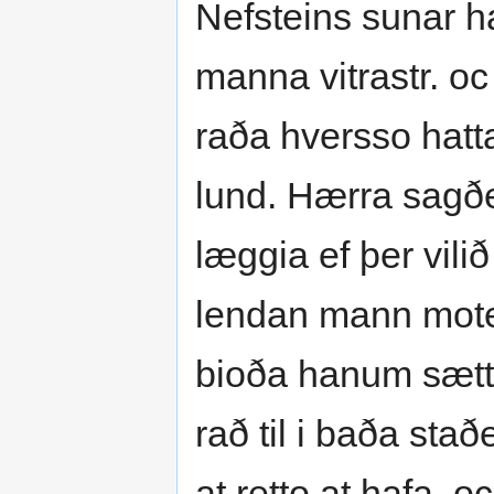
Nefsteins sunar ha
manna vitrastr. o
raða hversso hatt
lund. Hærra sagðe
læggia ef þer vili
lendan mann mote
bioða hanum sætt
rað til i baða sta
at retto at hafa. 