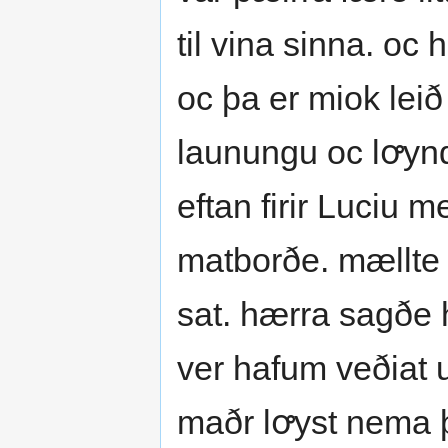
til vina sinna. o
oc þa er miok leið
launungu oc lꝍyn
eftan firir Luciu m
matborðe. mællte 
sat. hærra sagðe 
ver hafum veðiat u
maðr lꝍyst nema 