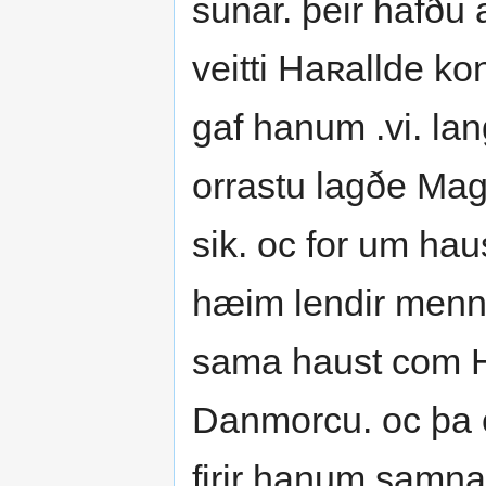
sunar. þeir hafðu 
veitti Haʀallde kon
gaf hanum .vi. lang
orrastu lagðe Mag
sik. oc for um haus
hæim lendir menn f
sama haust com H
Danmorcu. oc þa e
firir hanum samna