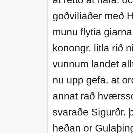
goðviliaðer með H
munu flytia giarn
konongr. litla rið
vunnum landet allt
nu upp gefa. at orꝍ
annat rað hværsso
svaraðe Sigurðr. þa
heðan or Gulaþing