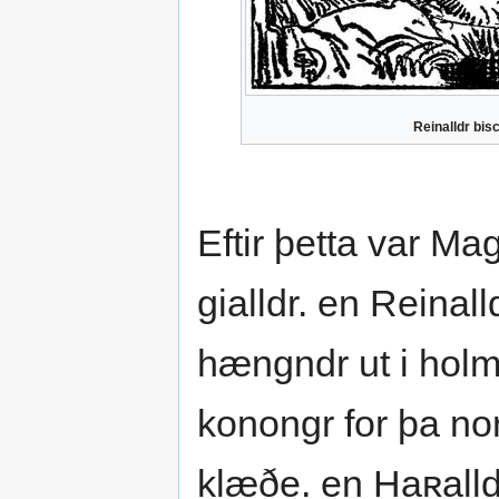
Reinalldr bis
Eftir þetta var M
gialldr. en Reinal
hængndr ut i hol
konongr for þa no
klæðe. en Haʀalld