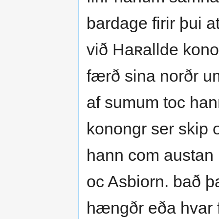
bardage firir þui
við Haʀallde kono
færð sina norðr 
af sumum toc hann
konongr ser skip o
hann com austan 
oc Asbiorn. bað þa
hængðr eða hvar f