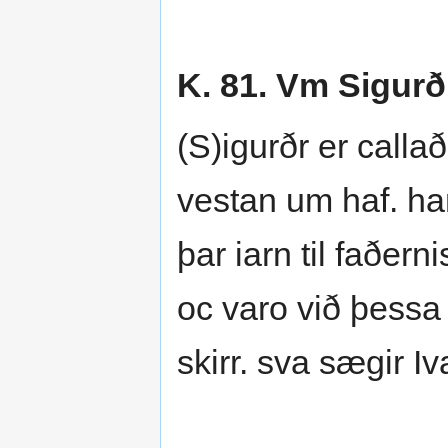
K. 81. Vm Sigur
(S)igurðr er calla
vestan um haf. ha
þar iarn til faðer
oc varo við þessa 
skirr. sva sægir I