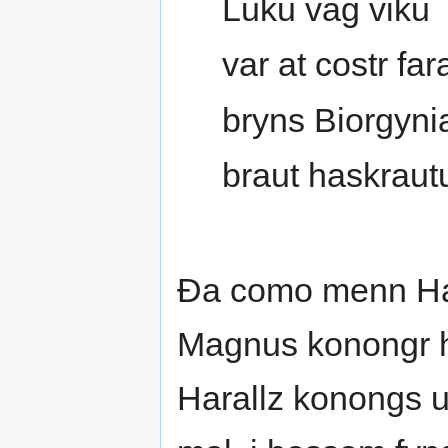
Luku vag viku
var at costr far
bryns Biorgyni
braut haskraut
Ða como menn Haʀ
Magnus konongr h
Harallz konongs u