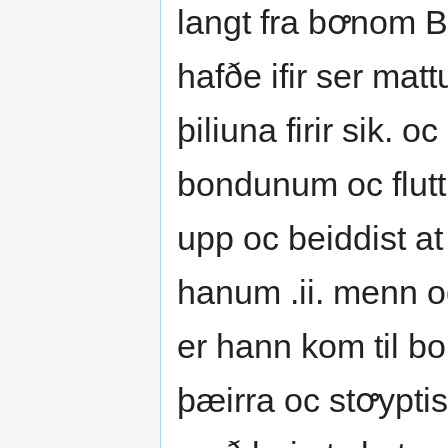
langt fra bꝍnom Bi
hafðe ifir ser mat
þiliuna firir sik.
bondunum oc flutt
upp oc beiddist a
hanum .ii. menn 
er hann kom til b
þæirra oc stꝍypti