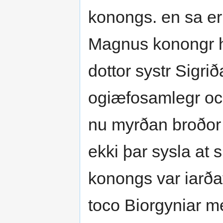
konongs. en sa er 
Magnus konongr h
dottor systr Sigri
ogiæfosamlegr oc 
nu myrðan broðor 
ekki þar sysla at s
konongs var iarðat 
toco Biorgyniar m