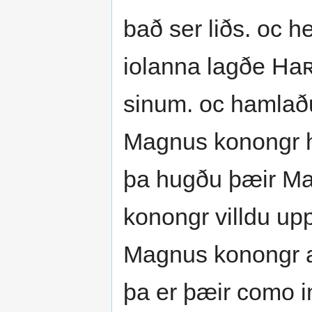
bað ser liðs. oc h
iolanna lagðe Ha
sinum. oc hamlað
Magnus konongr ha
þa hugðu þæir Ma
konongr villdu up
Magnus konongr al
þa er þæir como i