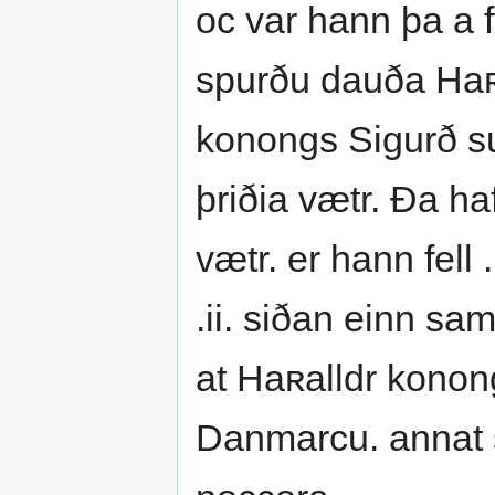
oc var hann þa a f
spurðu dauða Haʀa
konongs Sigurð s
þriðia vætr. Ða ha
vætr. er hann fell
.ii. siðan einn sa
at Haʀalldr konong
Danmarcu. annat s