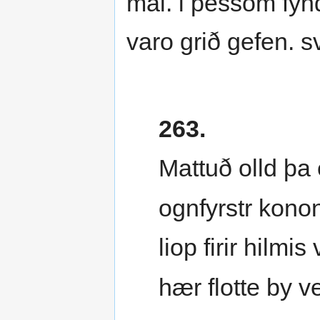
mal. i þessom fynd
varo grið gefen. s
263.
Mattuð olld þa 
ognfyrstr konon
liop firir hilmi
hær flotte by ve