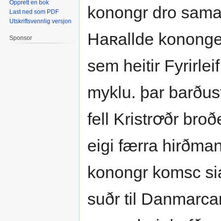
Opprett en bok
konongr dro sama
Last ned som PDF
Utskriftsvennlig versjon
Haʀallde kononge 
Sponsor
sem heitir Fyrirle
myklu. þar barðust
fell Kristrꝍðr br
eigi færra hirðma
konongr komsc sial
suðr til Danmarca