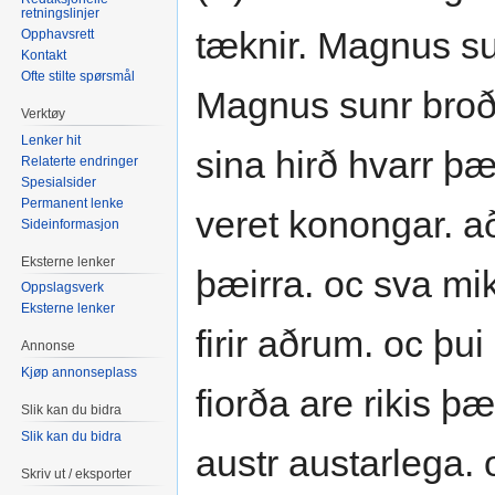
retningslinjer
tæknir. Magnus su
Opphavsrett
Kontakt
Ofte stilte spørsmål
Magnus sunr broð
Verktøy
Lenker hit
sina hirð hvarr þæ
Relaterte endringer
Spesialsider
Permanent lenke
veret konongar. a
Sideinformasjon
Eksterne lenker
þæirra. oc sva mik
Oppslagsverk
Eksterne lenker
firir aðrum. oc þui
Annonse
Kjøp annonseplass
fiorða are rikis þæ
Slik kan du bidra
Slik kan du bidra
austr austarlega.
Skriv ut / eksporter