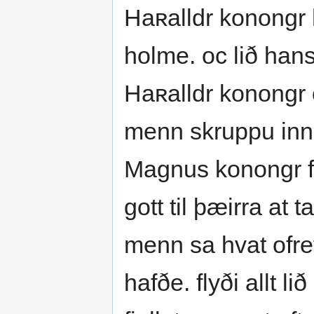
Haʀalldr konongr 
holme. oc lið hans
Haʀalldr konongr 
menn skruppu inn i
Magnus konongr fo
gott til þæirra at
menn sa hvat ofre
hafðe. flyði allt 