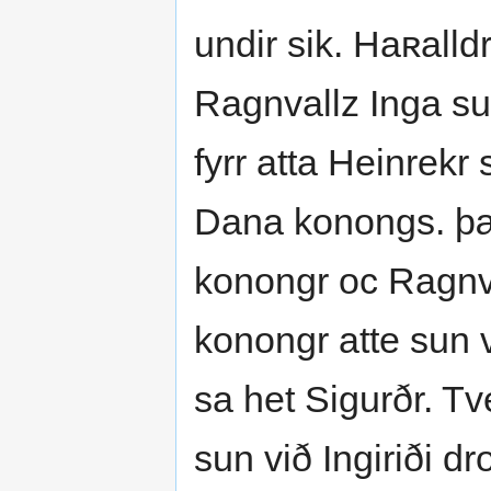
undir sik. Haʀalld
Ragnvallz Inga sun
fyrr atta Heinrekr
Dana konongs. þæ
konongr oc Ragnval
konongr atte sun 
sa het Sigurðr. T
sun við Ingiriði dr