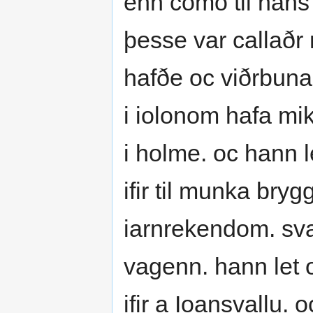
enn como til hans
þesse var callað
hafðe oc viðrbuna
i iolonom hafa miki
i holme. oc hann le
ifir til munka br
iarnrekendom. sva 
vagenn. hann let
ifir a Ioansvallu.