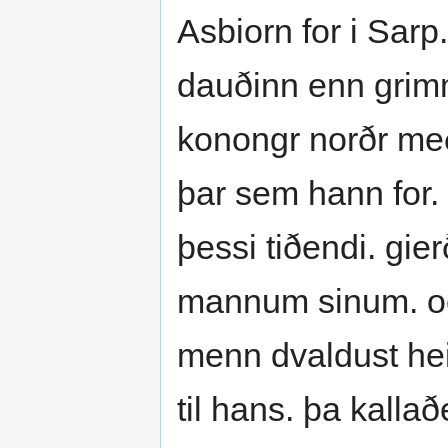
Asbiorn for i Sarp.
dauðinn enn grimm
konongr norðr með 
þar sem hann for
þessi tiðendi. gi
mannum sinum. oc 
menn dvaldust he
til hans. þa kalla