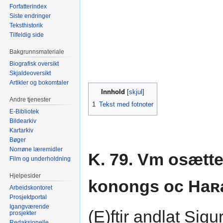
Forfatterindex
Siste endringer
Teksthistorik
Tilfeldig side
Bakgrunnsmateriale
Biografisk oversikt
Skjaldeoversikt
Artikler og bokomtaler
Innhold
Andre tjenester
1
Tekst med fotnoter
E-Bibliotek
Bildearkiv
Kartarkiv
Bøger
Norrøne læremidler
K. 79. Vm osætt
Film og underholdning
Hjelpesider
konongs oc Haʀal
Arbeidskontoret
Prosjektportal
Igangværende
(E)ftir andlat Sig
prosjekter
Redaksjonelle