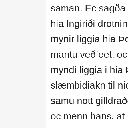
saman. Ec sagða þ
hia Ingiriði drotni
mynir liggia hia 
mantu veðfeet. oc
myndi liggia i hi
slæmbidiakn til ni
samu nott gilldrað
oc menn hans. at 