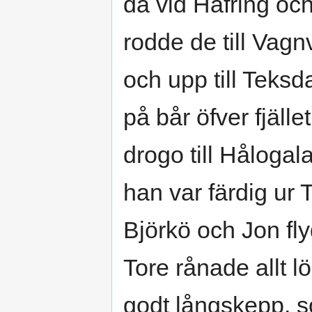
då vid Häfring och
rodde de till Vagn
och upp till Teksd
på bår öfver fjälle
drogo till Hålogal
han var färdig ur T
Björkö och Jon fl
Tore rånade allt 
godt långskepp, s