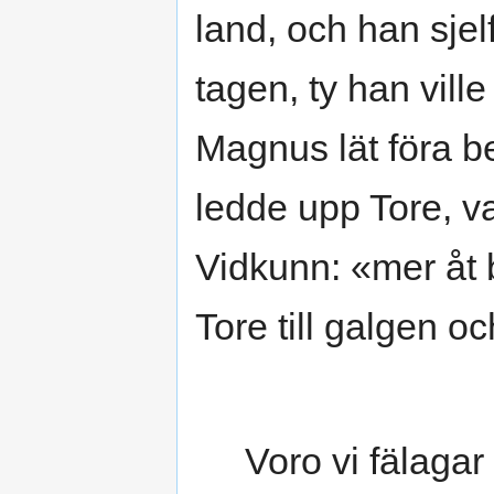
land, och han sjel
tagen, ty han vill
Magnus lät föra 
ledde upp Tore, v
Vidkunn: «mer åt 
Tore till galgen o
Voro vi fälagar 