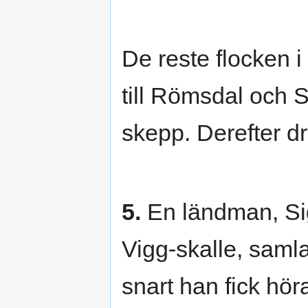
De reste flocken 
till Römsdal och 
skepp. Derefter dr
5.
En ländman, Sig
Vigg-skalle, saml
snart han fick hör