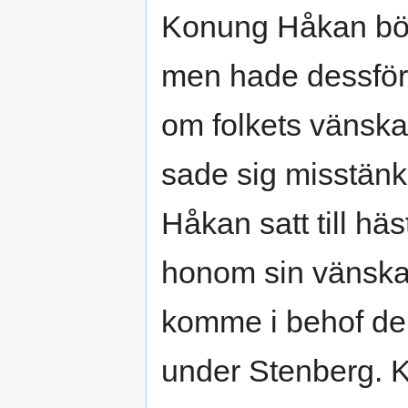
Konung Håkan börja
men hade dessföri
om folkets vänsk
sade sig misstänk
Håkan satt till häst
honom sin vänskap
komme i behof der
under Stenberg. K