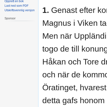
Opprett en bok
Last ned som PDF
1.
Genast efter ko
Utskriftsvennlig versjon
Sponsor
Magnus i Viken tag
Men när Uppländi
togo de till konu
Håkan och Tore dr
och när de kommo 
Öratinget, hvare
detta gafs honom 