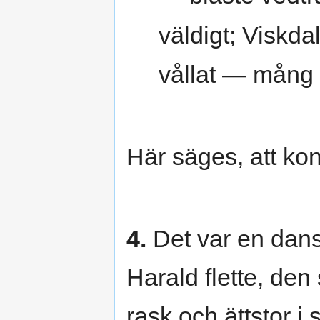
väldigt; Viskda
vållat — mång
Här säges, att ko
4.
Det var en dan
Harald flette, den 
rask och ättstor i 