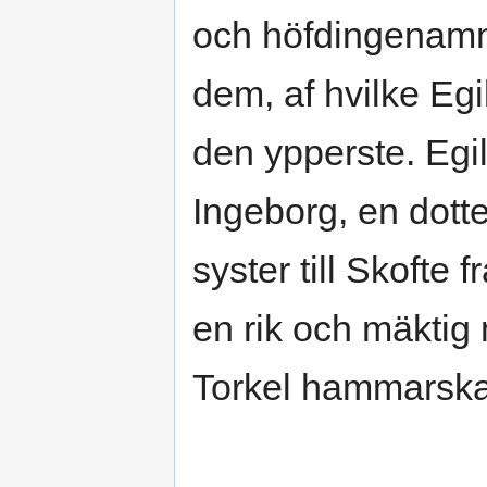
och höfdingenamnet
dem, af hvilke Egi
den ypperste. Egi
Ingeborg, en dott
syster till Skofte 
en rik och mäktig
Torkel hammarska