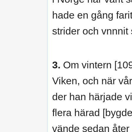
hade en gång farit 
strider och vnnnit
3.
Om vintern [1095
Viken, och när vår
der han härjade v
flera härad [bygd
vände sedan åter t