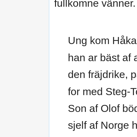
fullkomne vänner
Ung kom Håkan
han ar bäst af a
den fräjdrike, 
for med Steg-T
Son af Olof bö
sjelf af Norge h