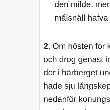
den milde, men
målsnäll hafva 
2.
Om hösten for k
och drog genast i
der i härberget un
hade sju långskep
nedanför konungs