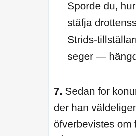
Sporde du, hur
stäfja drotten
Strids-tillställa
seger — hängd
7.
Sedan for konun
der han väldelig
öfverbevistes om f