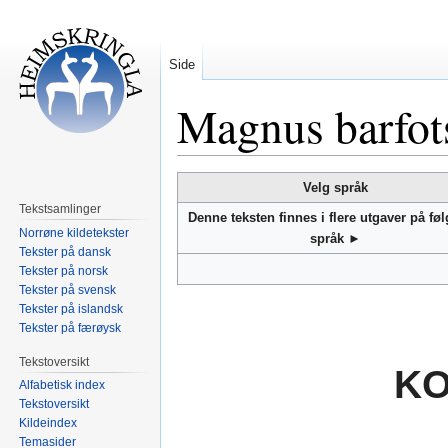
Side
Magnus barfot
Hopp
Hopp
Velg språk
til
til
Tekstsamlinger
Denne teksten finnes i flere utgaver på fø
navigering
søk
Norrøne kildetekster
språk ►
Tekster på dansk
Tekster på norsk
Tekster på svensk
Tekster på islandsk
Tekster på færøysk
Tekstoversikt
K
Alfabetisk index
Tekstoversikt
Kildeindex
Temasider