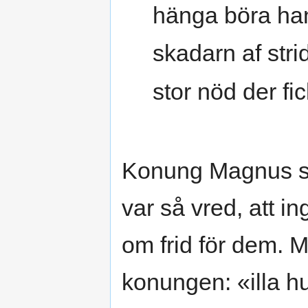
hänga böra ha
skadarn af stri
stor nöd der fic
Konung Magnus sa
var så vred, att i
om frid för dem. 
konungen: «illa h