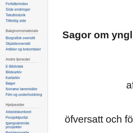
Forfatterindex
Siste endringer
Teksthistorik
Tilfeldig side
Bakgrunnsmateriale
Sagor om yngl
Biografisk oversikt
Skjaldeoversikt
Artikler og bokomtaler
Andre tjenester
E-Bibliotek
Bildearkiv
Kartarkiv
a
Bøger
Norrøne læremidler
Film og underholdning
Hjelpesider
Arbeidskontoret
öfversatt och f
Prosjektportal
Igangværende
prosjekter
Redaksjonelle