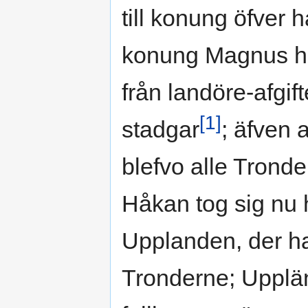
till konung öfver 
konung Magnus ha
från landöre-afgi
[1]
stadgar
; äfven 
blefvo alle Trond
Håkan tog sig nu h
Upplanden, der h
Tronderne; Upplä