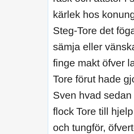
kärlek hos konun
Steg-Tore det föga
sämja eller vänsk
finge makt öfver la
Tore förut hade g
Sven hvad sedan gi
flock Tore till hj
och tungför, öfver