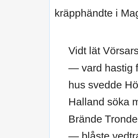
kräpphändte i Ma
Vidt lät Vörsar
— vard hastig fl
hus svedde Hö
Halland söka m
Brände Tronde
— blåste vedtr