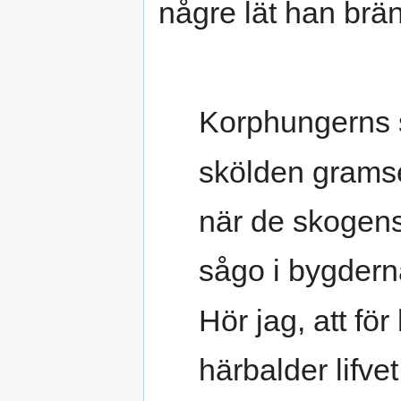
någre lät han brä
Korphungerns s
skölden gramse
när de skogen
sågo i bygdern
Hör jag, att fö
härbalder lifvet