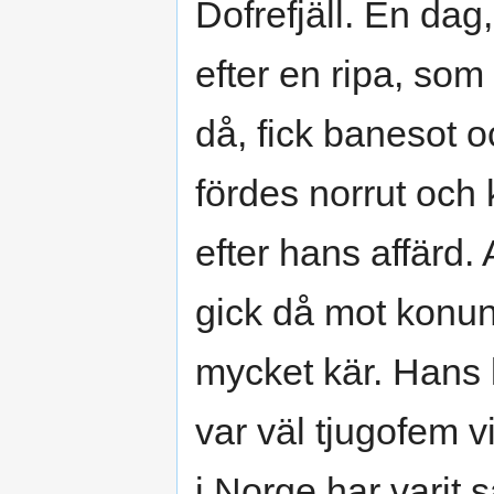
Dofrefjäll. En dag,
efter en ripa, so
då, fick banesot o
fördes norrut och
efter hans affärd. 
gick då mot konun
mycket kär. Hans l
var väl tjugofem 
i Norge har varit