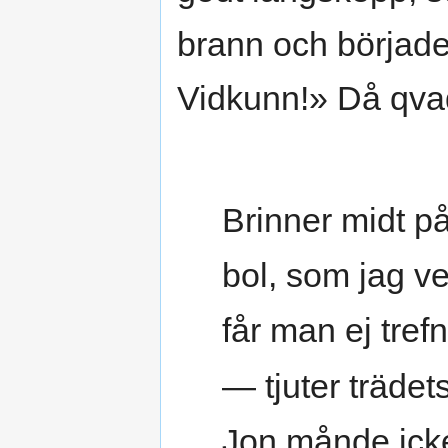
brann och började 
Vidkunn!» Då qva
Brinner midt p
bol, som jag ve
får man ej tref
— tjuter trädet
Jon månde ick