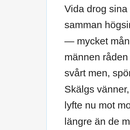
Vida drog sina 
samman högsin
— mycket mån
männen råden 
svårt men, spör
Skälgs vänner,
lyfte nu mot m
längre än de m