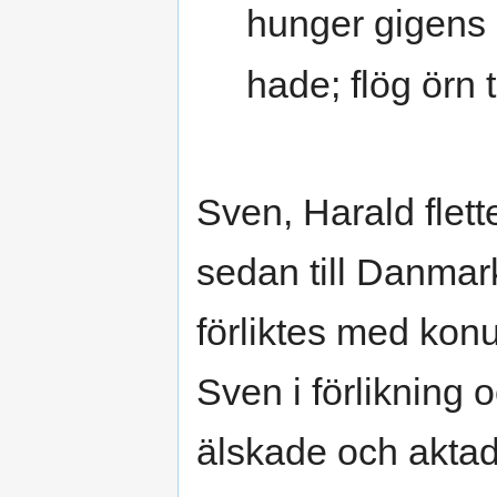
hunger gigens 
hade; flög örn t
Sven, Harald flette
sedan till Danmark
förliktes med ko
Sven i förlikning 
älskade och akta