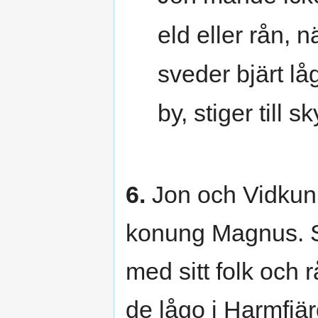
eld eller rån, n
sveder bjärt l
by, stiger till s
6.
Jon och Vidkunn 
konung Magnus. S
med sitt folk och
de lågo i Harmfj