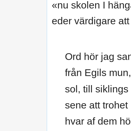
«nu skolen I hänga
eder värdigare at
Ord hör jag sa
från Egils mun
sol, till siklings
sene att trohet 
hvar af dem hö