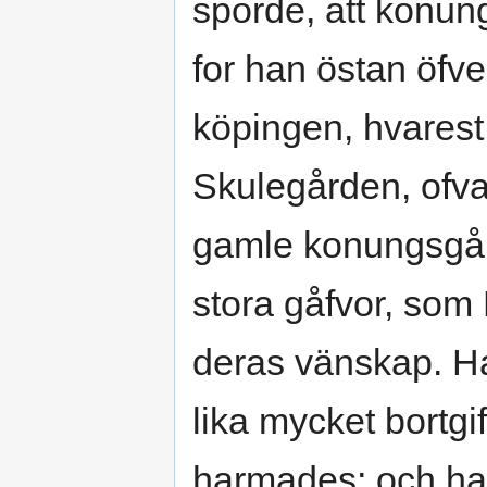
sporde, att konun
for han östan öfver
köpingen, hvarest
Skulegården, ofva
gamle konungsgår
stora gåfvor, som 
deras vänskap. Ha
lika mycket bortg
harmades; och han