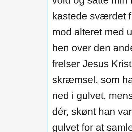
vold og satte min l
kastede sværdet 
mod alteret med 
hen over den and
frelser Jesus Krist
skræmsel, som ha
ned i gulvet, me
dér, skønt han va
gulvet for at samle