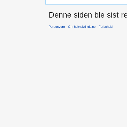
Denne siden ble sist re
Personvern
Om heimskringla.no
Forbehold