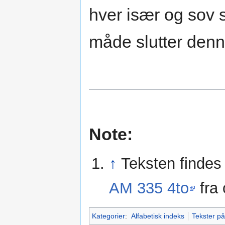
hver især og sov 
måde slutter denne 
Note:
↑
Teksten findes o
AM 335 4to
fra 
Kategorier
:
Alfabetisk indeks
Tekster p