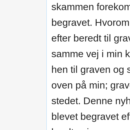
skammen forekom 
begravet. Hvorom a
efter beredt til g
samme vej i min k
hen til graven og 
oven på min; grave
stedet. Denne nyh
blevet begravet ef