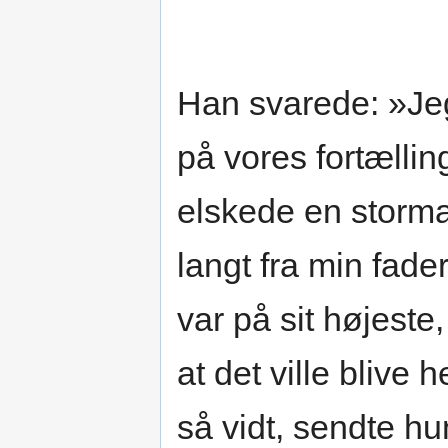
Han svarede: »Jeg 
på vores fortællin
elskede en storm
langt fra min fad
var på sit højeste
at det ville bliv
så vidt, sendte h