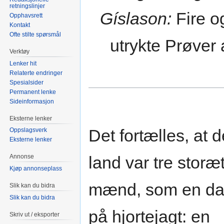
retningslinjer
Gíslason:
Fire og
Opphavsrett
Kontakt
Ofte stilte spørsmål
utrykte Prøver 
Verktøy
Lenker hit
Relaterte endringer
Spesialsider
Permanent lenke
Sideinformasjon
Eksterne lenker
Det fortælles, at de
Oppslagsverk
Eksterne lenker
land var tre storæ
Annonse
Kjøp annonseplass
mænd, som en da
Slik kan du bidra
Slik kan du bidra
på hjortejagt: en
Skriv ut / eksporter