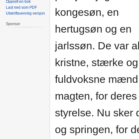
Opprett en bok
Last ned som PDF
kongesøn, en
Utskriftsvennlig versjon
Sponsor
hertugsøn og en
jarlssøn. De var a
kristne, stærke og
fuldvoksne mænd,
magten, for deres
styrelse. Nu sker 
og springen, for d