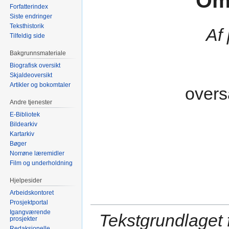
Om
Forfatterindex
Siste endringer
Teksthistorik
Af
Tilfeldig side
Bakgrunnsmateriale
Biografisk oversikt
Skjaldeoversikt
Artikler og bokomtaler
overs
Andre tjenester
E-Bibliotek
Bildearkiv
Kartarkiv
Bøger
Norrøne læremidler
Film og underholdning
Hjelpesider
Arbeidskontoret
Prosjektportal
Igangværende
Tekstgrundlaget 
prosjekter
Redaksjonelle