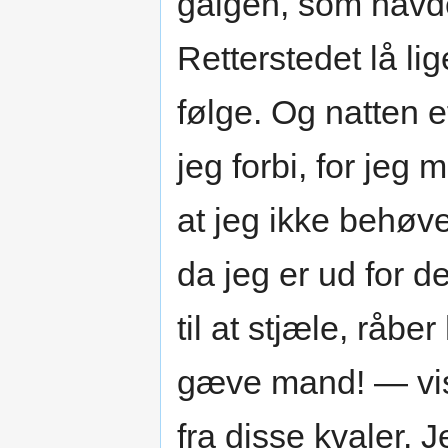
galgen, som havde 
Retterstedet lå li
følge. Og natten ef
jeg forbi, for je
at jeg ikke behøv
da jeg er ud for 
til at stjæle, råbe
gæve mand! — vis 
fra disse kvaler. 