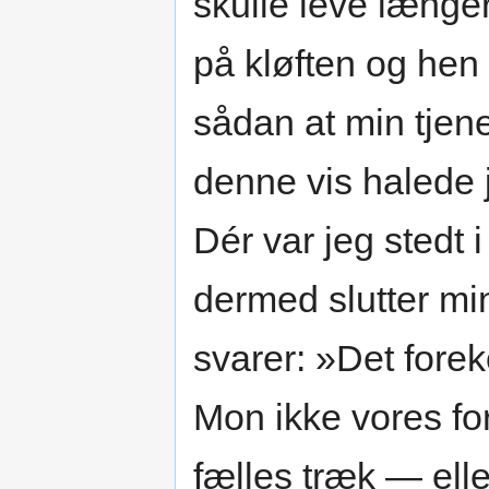
skulle leve længe
på kløften og hen
sådan at min tjene
denne vis halede 
Dér var jeg stedt i
dermed slutter mi
svarer: »Det fore
Mon ikke vores for
fælles træk — ell