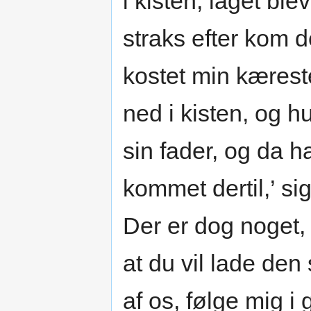
i kisten; låget bl
straks efter kom d
kostet min kæreste
ned i kisten, og hu
sin fader, og da h
kommet dertil,’ sig
Der er dog noget, 
at du vil lade den
af os, følge mig i 