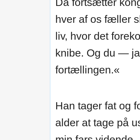
Da fortsætter kon
hver af os fæller 
liv, hvor det forek
knibe. Og du — j
fortællingen.«
Han tager fat og f
alder at tage på 
min fars vidende. 