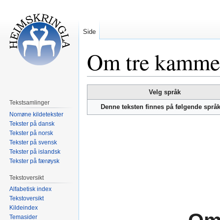
Side
Om tre kammer
Hopp
Hopp
Velg språk
til
til
Tekstsamlinger
Denne teksten finnes på følgende språ
navigering
søk
Norrøne kildetekster
Tekster på dansk
Tekster på norsk
Tekster på svensk
Tekster på islandsk
Tekster på færøysk
Tekstoversikt
Alfabetisk index
Tekstoversikt
Kildeindex
Temasider