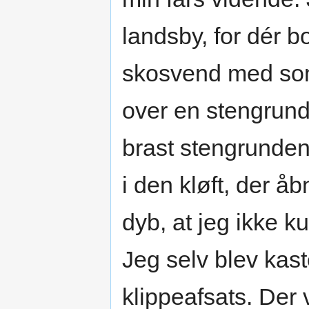
landsby, for dér 
skosvend med som 
over en stengrund,
brast stengrunde
i den kløft, der å
dyb, at jeg ikke 
Jeg selv blev kast
klippeafsats. Der v