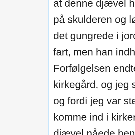
at denne djævel h
på skulderen og lø
det gungrede i jor
fart, men han ind
Forfølgelsen endte
kirkegård, og jeg 
og fordi jeg var s
komme ind i kirke
djævel nåede hen 