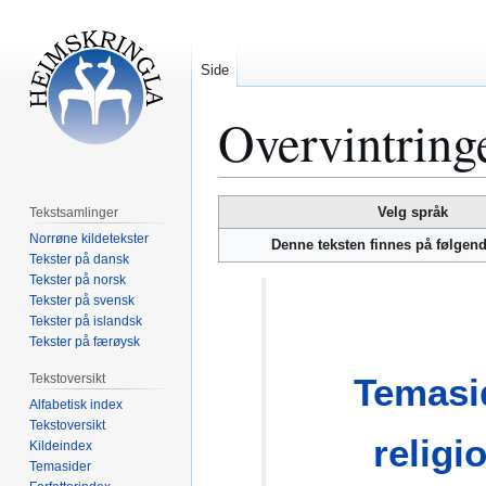
Side
Overvintring
Hopp
Hopp
Velg språk
Tekstsamlinger
til
til
Norrøne kildetekster
Denne teksten finnes på følgen
navigering
søk
Tekster på dansk
Tekster på norsk
Tekster på svensk
Tekster på islandsk
Tekster på færøysk
Tekstoversikt
Temasi
Alfabetisk index
Tekstoversikt
religi
Kildeindex
Temasider