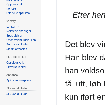
Opphavsrett
Kontakt
Efter hen
Ofte stilte spørsmål
Verktøy
Lenker hit
Relaterte endringer
Spesialsider
Utskriftsvennlig versjon
Det blev vi
Permanent lenke
Sideinformasjon
Han blev då
Eksterne lenker
Oppslagsverk
Eksterne lenker
han voldso
Annonse
Kjøp annonseplass
få luft, lø
Slik kan du bidra
kun iført en
Slik kan du bidra