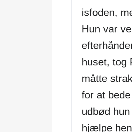
isfoden, m
Hun var ved
efterhånde
huset, tog
måtte strak
for at bede
udbød hun s
hjælpe hen