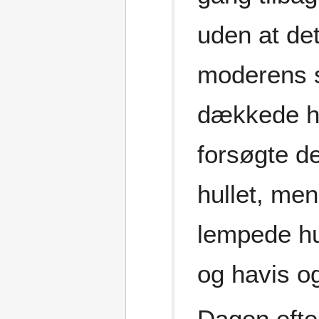
uden at det
moderens s
dækkede he
forsøgte de
hullet, me
lempede hu
og havis og
Dagen efter