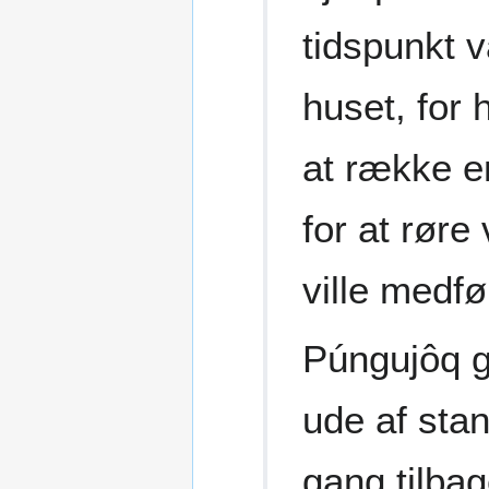
tidspunkt 
huset, for 
at række e
for at røre
ville medf
Púngujôq g
ude af stan
gang tilba