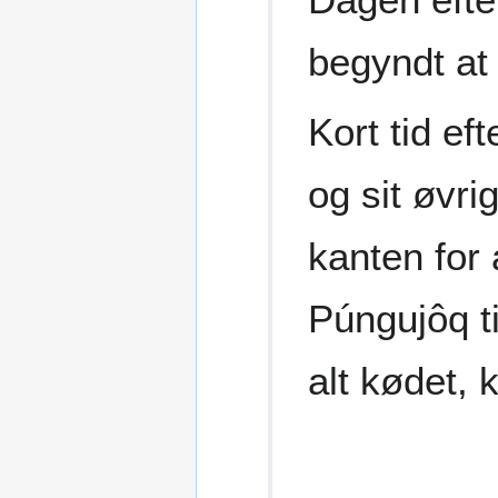
begyndt at
Kort tid ef
og sit øvr
kanten for 
Púngujôq t
alt kødet, 