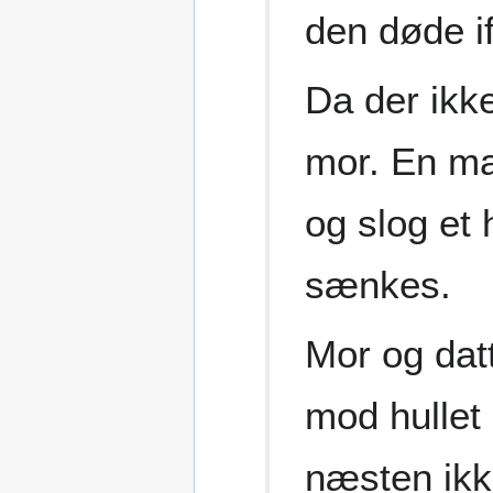
den døde if
Da der ikke
mor. En ma
og slog et 
sænkes.
Mor og dat
mod hullet 
næsten ikk