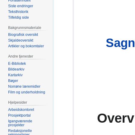
Forfatterindex
Siste endringer
Teksthistorik
Tilfeldig side
Bakgrunnsmateriale
Biografisk oversikt
Sagn
Skjaldeoversikt
Artikler og bokomtaler
Andre tjenester
E-Bibliotek
Bildearkiv
Kartarkiv
Bøger
Norrøne læremidler
Film og underholdning
Hjelpesider
Arbeidskontoret
Overv
Prosjektportal
Igangværende
prosjekter
Redaksjonelle
retningslinjer