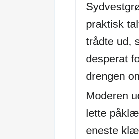
Sydvestgrø
praktisk t
trådte ud, 
desperat fo
drengen om
Moderen ud
lette påkl
eneste klæd