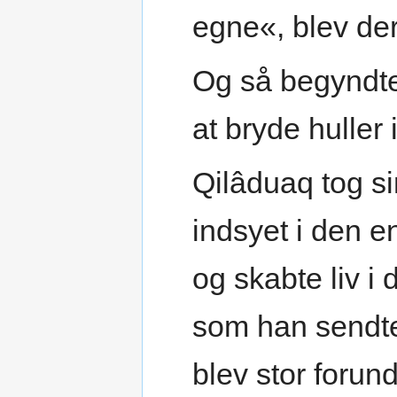
egne«, blev der
Og så begyndt
at bryde huller 
Qilâduaq tog si
indsyet i den e
og skabte liv i d
som han sendt
blev stor forund