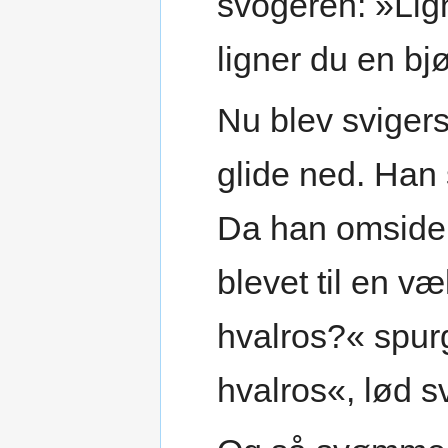
svogeren: »Lign
ligner du en bj
Nu blev svigers
glide ned. Han 
Da han omsider
blevet til en væ
hvalros?« spurg
hvalros«, lød s