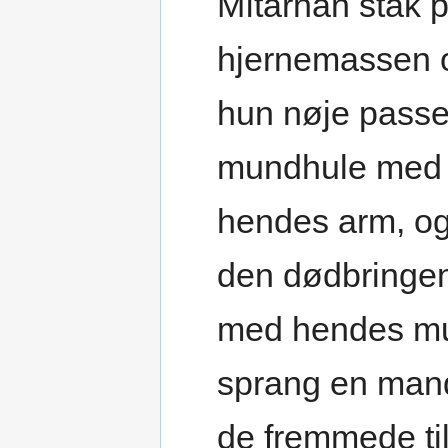
Mítârnân stak 
hjernemassen o
hun nøje passed
mundhule med de
hendes arm, og
den dødbringen
med hendes mu
sprang en mand
de fremmede til