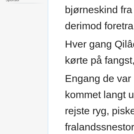
bjørneskind fra
derimod foretr
Hver gang Qilâ
kørte på fangs
Engang de var 
kommet langt u
rejste ryg, pis
fralandssnesto