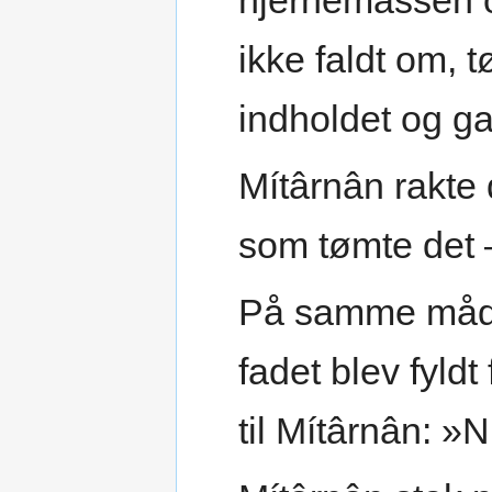
hjernemassen o
ikke faldt om, t
indholdet og ga
Mítârnân rakte d
som tømte det 
På samme måde
fadet blev fyld
til Mítârnân: »Nu