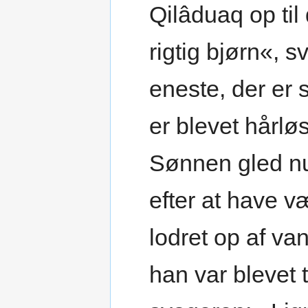
Qilâduaq op til
rigtig bjørn«, 
eneste, der er 
er blevet hårløs
Sønnen gled n
efter at have væ
lodret op af va
han var blevet t