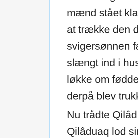
mænd stået klar
at trække den
svigersønnen f
slængt ind i h
løkke om fødde
derpå blev tru
Nu trådte Qilâd
Qilâduaq lod s