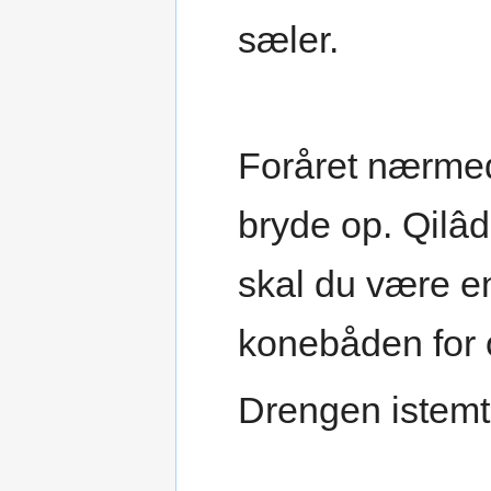
sæler.
Foråret nærmed
bryde op. Qilâ
skal du være en 
konebåden for o
Drengen istemt