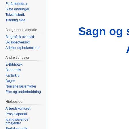
Forfatterindex
Siste endringer
Teksthistorik
Tilfeldig side
Sagn og 
Bakgrunnsmateriale
Biografisk oversikt
Skjaldeoversikt
Artikler og bokomtaler
Andre tjenester
E-Bibliotek
Bildearkiv
Kartarkiv
Bøger
Norrøne læremidler
Film og underholdning
Hjelpesider
Arbeidskontoret
Prosjektportal
Igangværende
prosjekter
Redaksjonelle