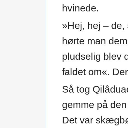
hvinede.
»Hej, hej – de,
hørte man dem 
pludselig blev 
faldet om«. Der
Så tog Qilâdua
gemme på den a
Det var skægbø