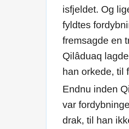
isfjeldet. Og 
fyldtes fordyb
fremsagde en tr
Qilâduaq lagde
han orkede, til
Endnu inden Qil
var fordybning
drak, til han i