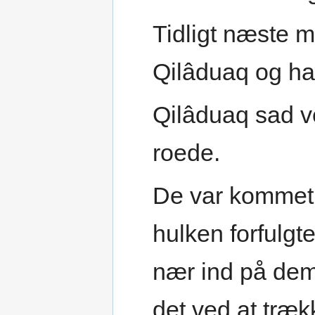
Tidligt næste 
Qilâduaq og han
Qilâduaq sad v
roede.
De var kommet l
hulken forfulg
nær ind på dem,
det ved at træk