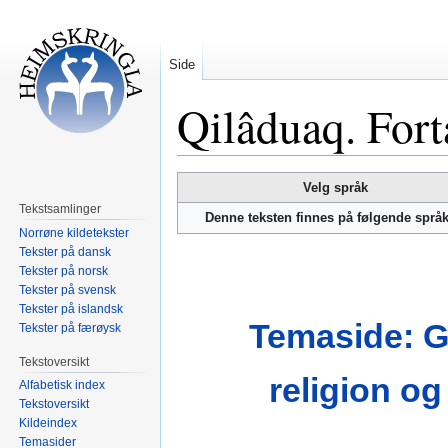
Side
Qilâduaq. Fort
Hopp
Hopp
Velg språk
til
til
Tekstsamlinger
Denne teksten finnes på følgende språ
navigering
søk
Norrøne kildetekster
Tekster på dansk
Tekster på norsk
Tekster på svensk
Tekster på islandsk
Temaside: 
Tekster på færøysk
Tekstoversikt
religion og
Alfabetisk index
Tekstoversikt
Kildeindex
Temasider