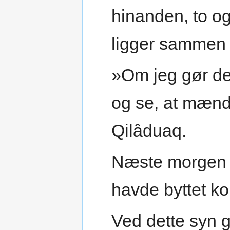
hinanden, to o
ligger sammen 
»Om jeg gør det 
og se, at mænd
Qilâduaq.
Næste morgen
havde byttet ko
Ved dette syn g