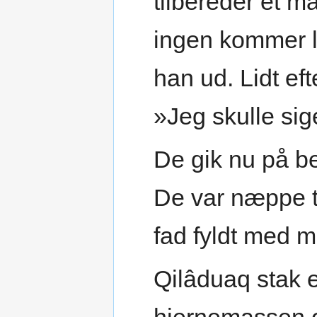
tilbereder et m
ingen kommer l
han ud. Lidt ef
»Jeg skulle sig
De gik nu på b
De var næppe tr
fad fyldt med 
Qilâduaq stak e