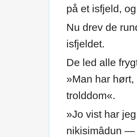
på et isfjeld, og
Nu drev de run
isfjeldet.
De led alle fry
»Man har hørt, 
trolddom«.
»Jo vist har je
nikisimâdun — 