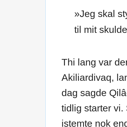
»Jeg skal st
til mit skuld
Thi lang var de
Akiliardivaq, l
dag sagde Qilâ
tidlig starter 
istemte nok eng