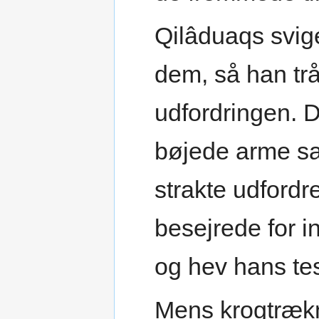
Qilâduaqs svig
dem, så han tr
udfordringen. 
bøjede arme sa
strakte udford
besejrede for 
og hev hans tes
Mens krogtrækn