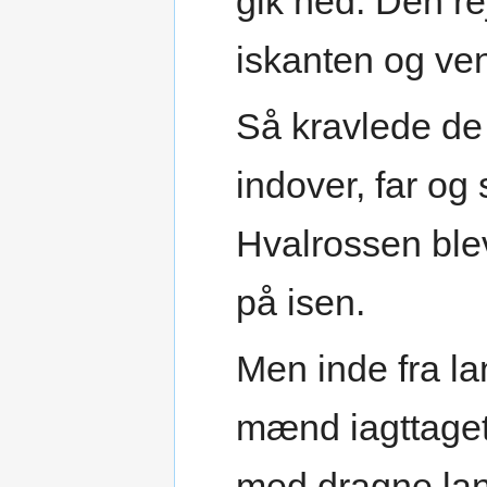
gik ned. Den re
iskanten og ven
Så kravlede de
indover, far og
Hvalrossen ble
på isen.
Men inde fra l
mænd iagttaget
med dragne lan