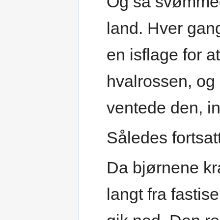
Og så svømmede
land. Hver gang
en isflage for 
hvalrossen, og
ventede den, ind
Således fortsat
Da bjørnene kra
langt fra fasti