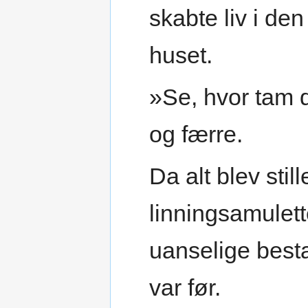
skabte liv i d
huset.
»Se, hvor tam 
og færre.
Da alt blev sti
linningsamulette
uanselige best
var før.