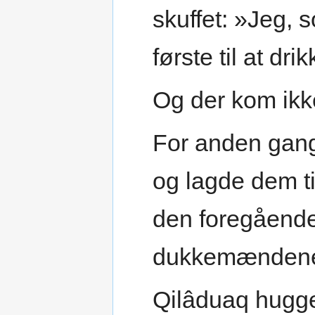
skuffet: »Jeg, 
første til at dr
Og der kom ikk
For anden gang
og lagde dem t
den foregåend
dukkemændene 
Qilâduaq hugge