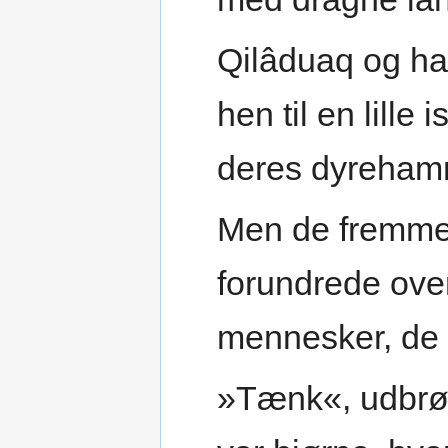
Qilâduaq og ha
hen til en lille
deres dyreham
Men de fremmed
forundrede over
mennesker, de t
»Tænk«, udbrød