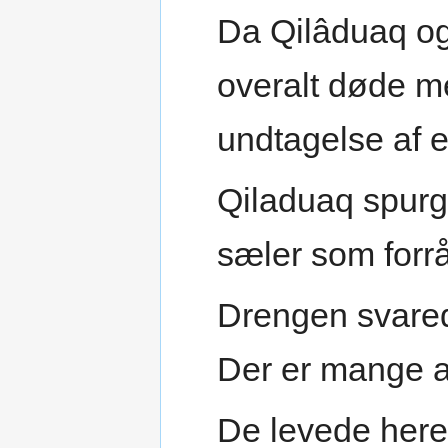
Da Qilâduaq og
overalt døde m
undtagelse af e
Qiladuaq spurg
sæler som forr
Drengen svared
Der er mange 
De levede heref