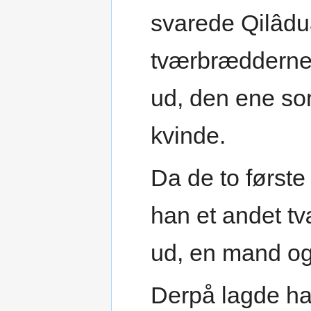
svarede Qilâdu
tværbrædderne 
ud, den ene s
kvinde.
Da de to første
han et andet t
ud, en mand og
Derpå lagde ha