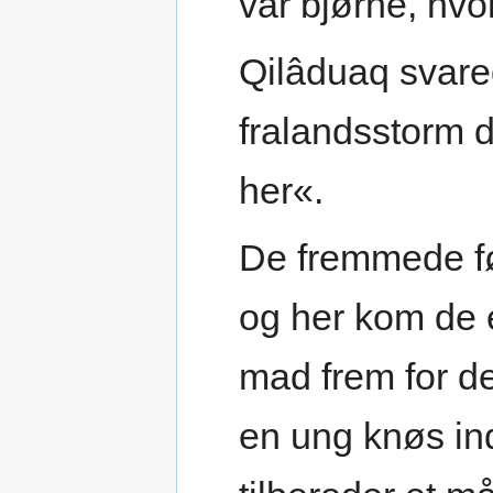
var bjørne, hvo
Qilâduaq svared
fralandsstorm 
her«.
De fremmede fø
og her kom de 
mad frem for d
en ung knøs in