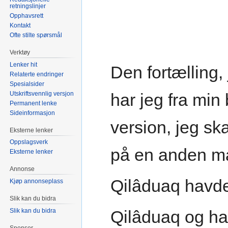
retningslinjer
Opphavsrett
Kontakt
Ofte stilte spørsmål
Verktøy
Lenker hit
Den fortælling, 
Relaterte endringer
Spesialsider
Utskriftsvennlig versjon
har jeg fra min
Permanent lenke
Sideinformasjon
version, jeg sk
Eksterne lenker
Oppslagsverk
på en anden m
Eksterne lenker
Annonse
Qilâduaq havde
Kjøp annonseplass
Slik kan du bidra
Slik kan du bidra
Qilâduaq og han
Sponsor