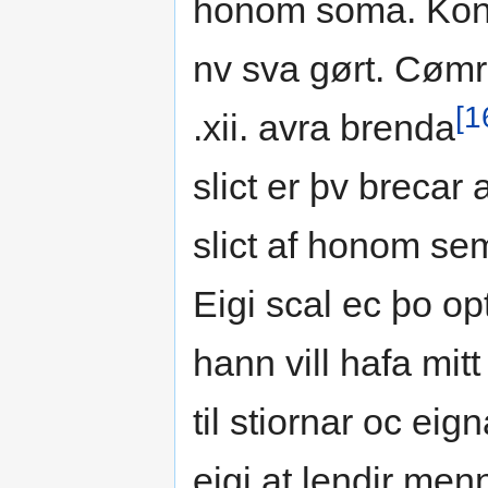
honom soma. Konvn
nv sva gørt. Cømr 
[1
.xii. avra brenda
slict er þv brecar 
slict af honom sem
Eigi scal ec þo op
hann vill hafa mitt
til stiornar oc eig
eigi at lendir menn 