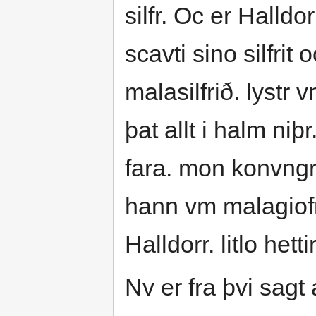
silfr. Oc er Halldo
scavti sino silfrit o
malasilfrið. lystr 
þat allt i halm niþ
fara. mon konvngr þ
hann vm malagiofn
Halldorr. litlo hettir
Nv er fra þvi sagt a