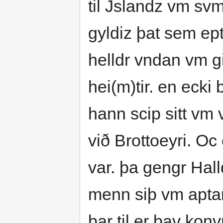
til Jslandz vm svm
gyldiz þat sem ept
helldr vndan vm gi
hei(m)tir. en ecki
hann scip sitt vm v
við Brottoeyri. Oc 
var. þa gengr Hal
menn siþ vm apta
þar til er þav kon