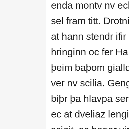
enda montv nv eck
sel fram titt. Drot
at hann stendr ifi
hringinn oc fer Ha
þeim baþom gialldi
ver nv scilia. Geng
biþr þa hlavpa sem
ec at dveliaz leng