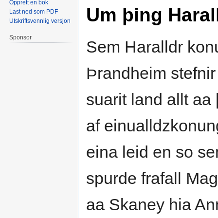
Opprett en bok
Um þing Haral
Last ned som PDF
Utskriftsvennlig versjon
Sponsor
Sem Haralldr konu
Þrandheim stefni
suarit land allt a
af einualldzkonungr
eina leid en so s
spurde frafall Ma
aa Skaney hia An