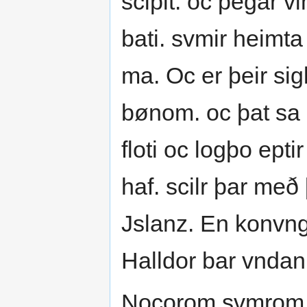
scipit. oc þegar v
bati. svmir heimt
ma. Oc er þeir sigl
bønom. oc þat sa þe
floti oc logþo ept
haf. scilr þar með 
Jslanz. En konvngs
Halldor bar vndan 
Nocorom svmrom s