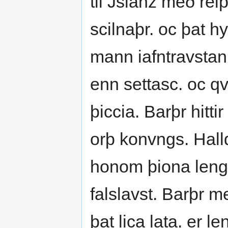
til Jslanz með rei
scilnaþr. oc þat h
mann iafntravstan
enn settasc. oc q
þiccia. Barþr hitt
orþ konvngs. Hall
honom þiona lengr
falslavst. Barþr me
þat lica lata. er 