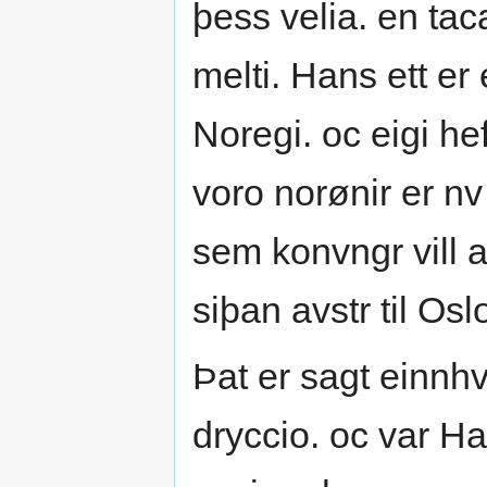
þess velia. en tac
melti. Hans ett er 
Noregi. oc eigi hef
voro norønir er nv
sem konvngr vill at
siþan avstr til Osl
Þat er sagt einnhv
dryccio. oc var Ha