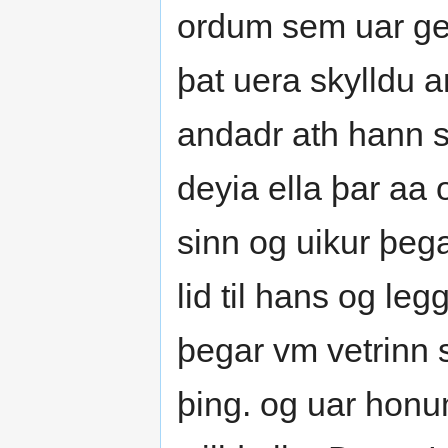
ordum sem uar get
þat uera skylldu 
andadr ath hann sk
deyia ella þar aa 
sinn og uikur þega
lid til hans og leg
þegar vm vetrinn s
þing. og uar honu