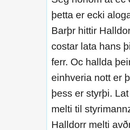
þetta er ecki alog
Barþr hittir Halldo
costar lata hans þ
ferr. Oc hallda þe
einhveria nott er þ
þess er styrþi. La
melti til styrimann
Halldorr melti avð