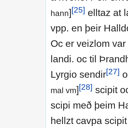
[25]
]
elltaz at 
hann
vpp. en þeir Halldo
Oc er veizlom var 
landi. oc til Þrand
[27]
Lyrgio sendir
o
[28]
]
scipit o
mal vm
scipi með þeim Hal
hellzt cavpa scipit