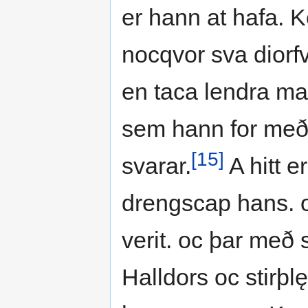
er hann at hafa. 
nocqvor sva diorfv
en taca lendra man
sem hann for með
[15]
svarar.
A hitt e
drengscap hans. oc
verit. oc þar með
Halldors oc stirþlę