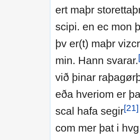
ert maþr storettaþr
scipi. en ec mon þ
þv er(t) maþr vizcr
min. Hann svarar.
við þinar raþagørþir
eða hveriom er þa 
[21]
scal hafa segir
com mer þat i hvg