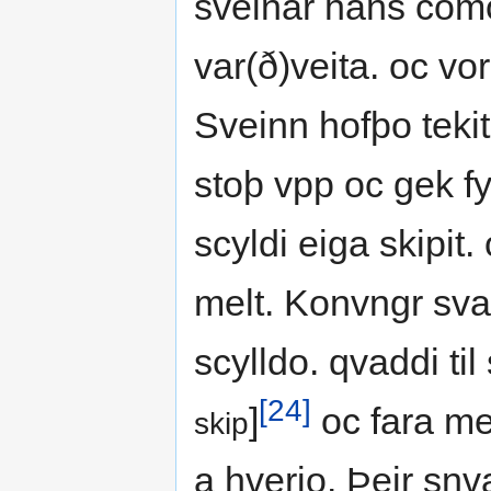
sveinar hans como 
var(ð)veita. oc vor
Sveinn hofþo tekit 
stoþ vpp oc gek f
scyldi eiga skipit.
melt. Konvngr sva
scylldo. qvaddi til
[24]
]
oc fara me
skip
a hverio. Þeir snv