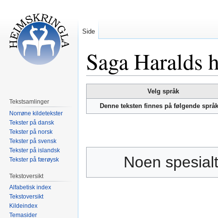
Side
Saga Haralds 
Hopp
Hopp
Velg språk
til
til
Tekstsamlinger
Denne teksten finnes på følgende språ
navigering
søk
Norrøne kildetekster
Tekster på dansk
Tekster på norsk
Tekster på svensk
Tekster på islandsk
Noen spesialt
Tekster på færøysk
Tekstoversikt
Alfabetisk index
Tekstoversikt
Kildeindex
Temasider