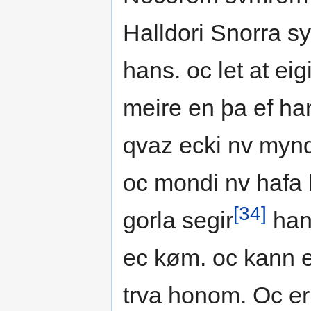
Halldori Snorra sy
hans. oc let at eig
meire en þa ef hann
qvaz ecki nv mynd
oc mondi nv hafa h
[34]
gorla segir
hann
ec køm. oc kann e
trva honom. Oc er 