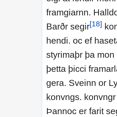
framgiarnn. Halldo
[18]
Barðr segir
kon
hendi. oc ef haset
styrimaþr þa mon 
þetta þicci framar
gera. Sveinn or Ly
konvngs. konvngr l
Þannoc er farit se