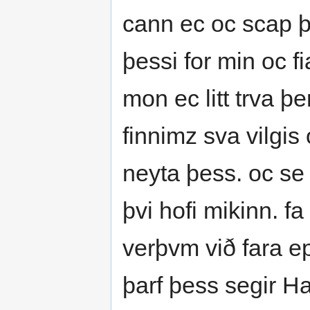
cann ec oc scap þi
þessi for min oc f
mon ec litt trva þe
finnimz sva vilgis
neyta þess. oc se 
þvi hofi mikinn. f
verþvm við fara ep
þarf þess segir Hal