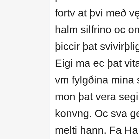
fortv at þvi með vę
halm silfrino oc on
þiccir þat svivirþlig
Eigi ma ec þat vita
vm fylgðina mina 
mon þat vera segir
konvng. Oc sva ge
melti hann. Fa Hal