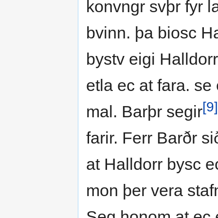
konvngr svþr fyr l
bvinn. þa biosc Ha
bystv eigi Halldorr
etla ec at fara. s
[9]
mal. Barþr segir
farir. Ferr Barðr s
at Halldorr bysc e
mon þer vera stafn
Seg honom at ec et