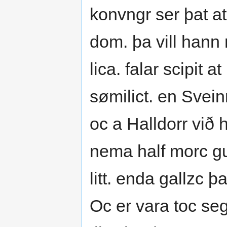
konvngr ser þat at
dom. þa vill hann 
lica. falar scipit a
sømilict. en Svein
oc a Halldorr við 
nema half morc gul
litt. enda gallzc þ
Oc er vara toc seg