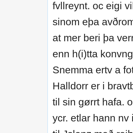
fvllreynt. oc eigi 
sinom eþa avðrom 
at mer beri þa verr
enn h(i)tta konvn
Snemma ertv a fot
Halldorr er i bravt
til sin gørrt hafa.
ycr. etlar hann nv i