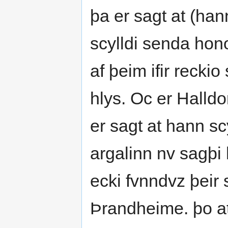
þa er sagt at (hann
scylldi senda hono
af þeim ifir reckio
hlys. Oc er Halld
er sagt at hann scyt
argalinn nv sagþi
ecki fvnndvz þeir s
Þrandheime. þo at 