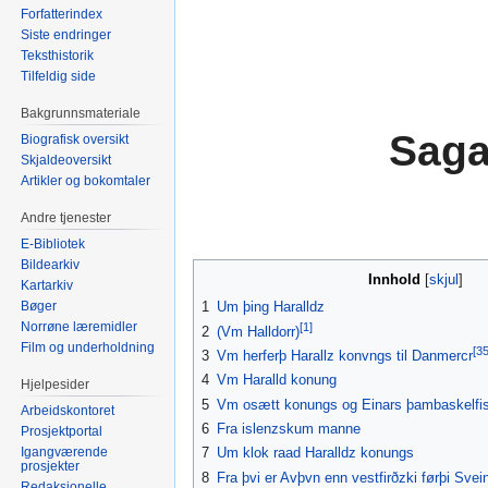
Forfatterindex
Siste endringer
Teksthistorik
Tilfeldig side
Bakgrunnsmateriale
Saga
Biografisk oversikt
Skjaldeoversikt
Artikler og bokomtaler
Andre tjenester
E-Bibliotek
Bildearkiv
Innhold
Kartarkiv
Bøger
1
Um þing Haralldz
Norrøne læremidler
[1]
2
(Vm Halldorr)
Film og underholdning
[35
3
Vm herferþ Harallz konvngs til Danmercr
4
Vm Haralld konung
Hjelpesider
5
Vm osætt konungs og Einars þambaskelfi
Arbeidskontoret
6
Fra islenzskum manne
Prosjektportal
Igangværende
7
Um klok raad Haralldz konungs
prosjekter
8
Fra þvi er Avþvn enn vestfirðzki førþi Svein
Redaksjonelle