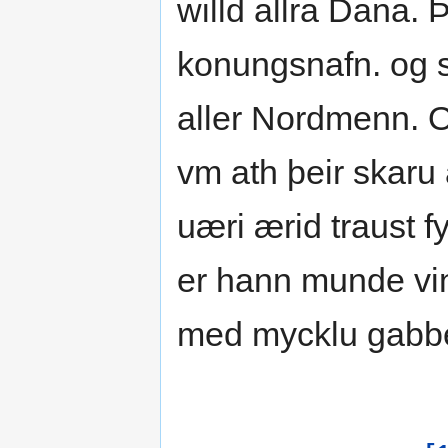
willd allra Dana.
konungsnafn. og s
aller Nordmenn. O
vm ath þeir skaru 
uæri ærid traust 
er hann munde vi
med mycklu gabbe