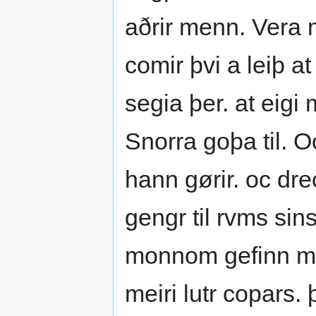
aðrir menn. Vera 
comir þvi a leiþ a
segia þer. at eigi
Snorra goþa til. Oc
hann gørir. oc dre
gengr til rvms sin
monnom gefinn mali
meiri lutr copars. 