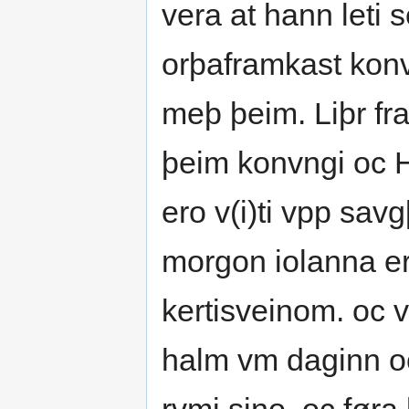
vera at hann leti 
orþaframkast konv
meþ þeim. Liþr fra
þeim konvngi oc H
ero v(i)ti vpp savg
morgon iolanna er 
kertisveinom. oc va
halm vm daginn oc 