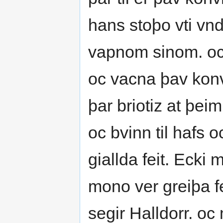
hans stoþo vti vn
vapnom sinom. oc 
oc vacna þav konv
þar briotiz at þei
oc bvinn til hafs o
giallda feit. Ecki 
mono ver greiþa f
segir Halldorr. oc