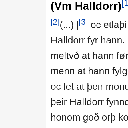
[
(Vm Halldorr)
[2]
[3]
(...) |
oc etlaþi 
Halldorr fyr hann.
meltvð at hann før
menn at hann fylg
oc let at þeir mon
þeir Halldorr fynnd
honom goð orþ kon