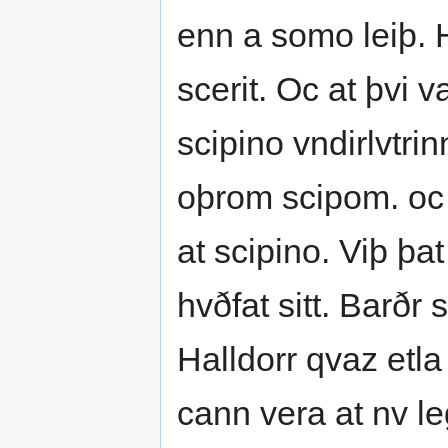
enn a somo leiþ. Ha
scerit. Oc at þvi 
scipino vndirlvtrin
oþrom scipom. oc s
at scipino. Viþ þa
hvðfat sitt. Barðr 
Halldorr qvaz etla
cann vera at nv le