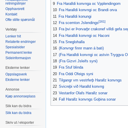
retningslinjer
9
Fra Haralldi konvnga oc Vpplendingom
Opphavsrett
10
Fra Haralldi konvngi oc Brandi orva
Kontakt
11
Fra Haralldi konungi
Ofte stilte spørsmål
[161]
12
Fra scemton Jslendings
13
Fra þvi er Þorvarþr crakonef villdi gefa se
Verktøy
14
Fra Haralldi konvngi oc Haconi
Lenker hit
Relaterte endringer
15
Fra Sneglohalla
Spesialsider
16
(Konvngr finnr mann á bati)
Permanent lenke
17
(Fra Haralldi konvngi oc astvin Tryggva O
Sideinformasjon
18
(Fra Gizvri Jsleifs syni)
19
Fra Stuf blinda
Eksterne lenker
20
Fra Oddi Ofeigs syni
Oppslagsverk
Eksterne lenker
21
Tilgangr vm vestrferþ Harallz konvngs
22
Svicreþi við Haralld konvng
Annonse
23
Vestanfor Olafs Harallz sonar
Kjøp annonseplass
24
Fall Harallz konvngs Goþina sonar
Slik kan du bidra
Slik kan du bidra
Skriv ut / eksporter