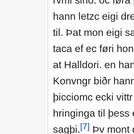
rvmi sino. oc føra 
hann letzc eigi d
til. Þat mon eigi 
taca ef ec føri ho
at Halldori. en ha
Konvngr biðr hann 
þicciomc ecki vittr 
hringinga til þess
[7]
sagþi.
Þv mont dr