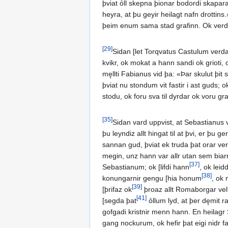
þviat ỏll skepna þionar bodordi skapara 
heyra, at þu geyir heilagt nafn drottins
þeim enum sama stad grafinn. Ok verda þ
[29]
Sidan [let Torqvatus Castulum ver
kvikr, ok mokat a hann sandi ok grioti, 
męllti Fabianus vid þa: «Þar skulut þit s
þviat nu stondum vit fastir i ast guds; ok
stodu, ok foru sva til dyrdar ok voru gra
[35]
Sidan vard uppvist, at Sebastianus va
þu leyndiz allt hingat til at þvi, er þu
sannan gud, þviat ek truda þat orar ver
megin, unz hann var allr utan sem biarn
[37]
Sebastianum; ok [lifdi hann
, ok leid
[38]
konungarnir gengu [hia honum
, ok 
[39]
[þrifaz ok
þroaz allt Romaborgar vell
[41]
[segda þat
ỏllum lyd, at þer dęmit ra
gofgadi kristnir menn hann. En heilagr S
gang nockurum, ok hefir þat eigi nidr fa