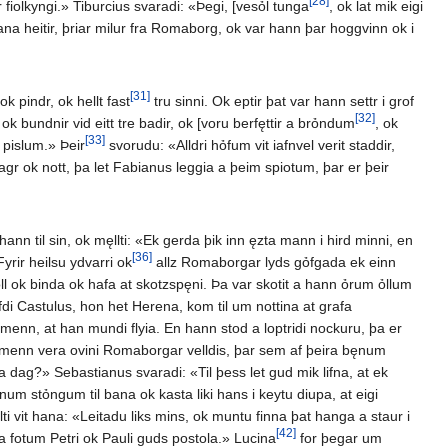
[28]
 fiolkyngi.» Tiburcius svaradi: «Þegi, [vesỏl tunga
, ok lat mik eigi
kana heitir, þriar milur fra Romaborg, ok var hann þar hoggvinn ok i
[31]
k pindr, ok hellt fast
tru sinni. Ok eptir þat var hann settr i grof
[32]
ok bundnir vid eitt tre badir, ok [voru berfęttir a brỏndum
, ok
[33]
a pislum.» Þeir
svorudu: «Alldri hỏfum vit iafnvel verit staddir,
agr ok nott, þa let Fabianus leggia a þeim spiotum, þar er þeir
hann til sin, ok męllti: «Ek gerda þik inn ęzta mann i hird minni, en
[36]
yrir heilsu ydvarri ok
allz Romaborgar lyds gỏfgada ek einn
ll ok binda ok hafa at skotzspęni. Þa var skotit a hann ỏrum ỏllum
fdi Castulus, hon het Herena, kom til um nottina at grafa
 menn, at han mundi flyia. En hann stod a loptridi nockuru, þa er
tna menn vera ovini Romaborgar velldis, þar sem af þeira bęnum
a dag?» Sebastianus svaradi: «Til þess let gud mik lifna, at ek
anum stỏngum til bana ok kasta liki hans i keytu diupa, at eigi
ti vit hana: «Leitadu liks mins, ok muntu finna þat hanga a staur i
[42]
hia fotum Petri ok Pauli guds postola.» Lucina
for þegar um