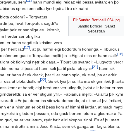
[11]
t Torqvatus, sem
hann mundi eigi reidaz vid þessa avitan; en þo
abianus spurdi enn ellra fyrr będi at tru ok nafni.
gi blota godom?» Torqvatus
Fil:Sandro Botticelli 054.jpg
yrdir þu, hvat Torqvatus sagdi?»
Sandro Botticelli:
Sankt
viat þeir er sannliga eru kristnir,
Sebastian
m herdar ser ok glikiz
num, er hann sagdi sik kristinn vera
[17]
þer heillt rad
, at þu hafnir eigi bodordum konunga.» Tiburcius
[18]
 sỏnnum gudi.» Torqvatus męllti þa: «Eigi at eins er hann sialfr
lldra ok fiolkyngi nętr ok daga.» Tiburcius svaradi: «Liugvottr verdr
[21]
r, nema til þess at hann seli þa til pisla, ok synir
hann sik
er hann át ok drack, þar til er hann spio, ok svaf, þa er adrir
[22]
r oss at blota diỏflum
. Se ek fysi þina, lita ma ek grimleik [hiarta
er oss kemr at hendi; eigi hredumz ver utlegdir, þviat allr heimr er oss
irndarelldr, sa er ver stigum yfir.» Fabianus męllti: «Gialltu þik kyni
s svaradi: «Er þat domr ins vitrazta domanda, at ek se af þvi [ætlæri,
ann er a himnum er ok til þess kom af himni til iardar, at madr mętti
renn reykelsi á glodum þessum, eda gack berum fotum a ględrnar.» Þa
n gud, sa er ver iatum, rędr fyrir allri skepnu sinni. En ef þu matt
iz i nafni drottins mins Jesu Kristz, sem ek ganga um fagra bloma,