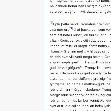
fyrir fagnadi, er þetta heyrdu, ok badu,
þa losnudu hendr hans ok fętr, ok rann (
voru þeir a bęnum .xvi. daga ena nęstu 
[2]
Eptir þetta sendi Cromatius greifi or
[3]
vinz mer ord
til at þacka þer, sem vert
sem ast hafa i briosti, ok trui ek, at 
vilia: «Komit þer ok blotit i dag godum 
kenna, at mikill er kraptr Kristz nafns.
likams.» Greifinn męllti: «Til þess synumz
er, eda hvat villuverk megu heita.» Grei
stigr?» sagdi greifinn. Tranqvillinus s
gud, er ver gỏfgum?» Tranqvillinus svara
þeira. Eda mundi eigi gud vera fyrr a h
styra, þann er ser sialfum styrdi eigi f
fyrirdęma, en hafna almatkum gudi, þei
lydr ordit fyrir mỏrgum skỏdum.» Tranqvi
Margir adrir skadar ok oáran ok herlei
lydr at fagna fridi. En þer kennit eigi gu
synt at trua a solina, er allan heim ly