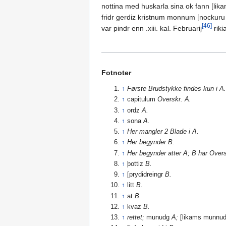
nottina med huskarla sina ok fann [lika
fridr gerdiz kristnum monnum [nockuru
[46]
var pindr enn .xiii. kal. Februarij
riki
Fotnoter
↑
Første Brudstykke findes kun i A
↑
capitulum
Overskr. A.
↑
ordz
A.
↑
sona
A.
↑
Her mangler 2 Blade i A.
↑
Her begynder B.
↑
Her begynder atter A; B har Overs
↑
þottiz
B.
↑
[prydidreingr
B.
↑
litt
B.
↑
at
B.
↑
kvaz
B.
↑
rettet;
munudg
A;
[likams munn