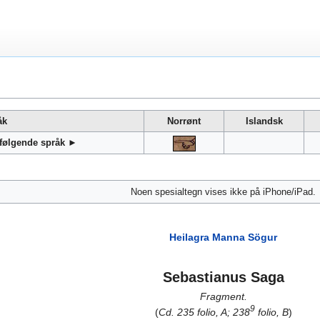
åk
Norrønt
Islandsk
 følgende språk ►
Noen spesialtegn vises ikke på iPhone/iPad.
Heilagra Manna Sögur
Sebastianus Saga
Fragment.
9
(
Cd. 235 folio, A; 238
folio, B
)