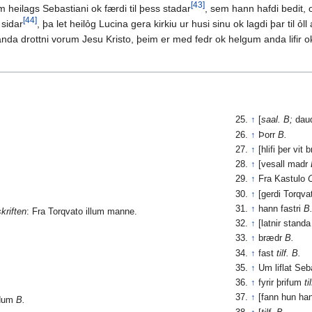
[43]
m heilags Sebastiani ok færdi til þess stadar
, sem hann hafdi bedit, 
[44]
 sidar
, þa let heilỏg Lucina gera kirkiu ur husi sinu ok lagdi þar til ỏl
anda drottni vorum Jesu Kristo, þeim er med fedr ok helgum anda lifir ok 
↑
[
saal. B;
daud
.
↑
Þorr
B.
↑
[hlifi þer vit
↑
[vesall madr
↑
Fra Kastulo
O
↑
[gerdi Torqv
↑
hann fastri
B
kriften
: Fra Torqvato illum manne.
↑
[latnir standa
↑
brædr
B.
↑
fast
tilf. B.
↑
Um liflat Seb
↑
fyrir þrifum
ti
↑
[fann hun ha
udum
B.