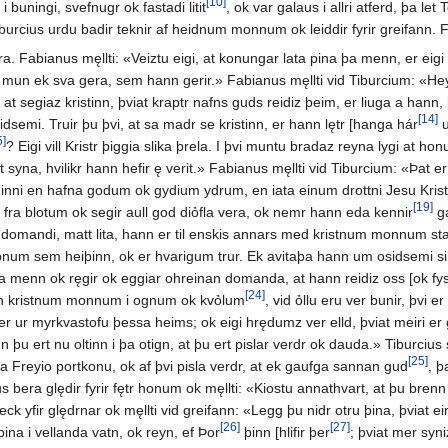
[10]
 buningi, svefnugr ok fastadi litit
, ok var galaus i allri atferd, þa le
Tiburcius urdu badir teknir af heidnum monnum ok leiddir fyrir greifann. F
ra. Fabianus męllti: «Veiztu eigi, at konungar lata pina þa menn, er ei
ok mun ek sva gera, sem hann gerir.» Fabianus męllti vid Tiburcium: «He
t segiaz kristinn, þviat kraptr nafns guds reidiz þeim, er liuga a hann, þ
[14]
 sidsemi. Truir þu þvi, at sa madr se kristinn, er hann lętr [hanga hár
u
5]
? Eigi vill Kristr þiggia slika þrela. I þvi muntu bradaz reyna lygi at ho
syna, hvilikr hann hefir ę verit.» Fabianus męllti vid Tiburcium: «Þat er 
minni en hafna godum ok gydium ydrum, en iata einum drottni Jesu Kristo
[19]
fra blotum ok segir aull god diỏfla vera, ok nemr hann eda kennir
ga
 domandi, matt lita, hann er til enskis annars med kristnum monnum stadd
um sem heiþinn, ok er hvarigum trur. Ek avitaþa hann um osidsemi sina, 
a menn ok ręgir ok eggiar ohreinan domanda, at hann reidiz oss [ok fysi
[24]
gegn kristnum monnum i ognum ok kvỏlum
, vid ỏllu eru ver bunir, þvi 
ver ur myrkvastofu þessa heims; ok eigi hrędumz ver elld, þviat meiri er g
en þu ert nu oltinn i þa otign, at þu ert pislar verdr ok dauda.» Tiburciu
[25]
a Freyio portkonu, ok af þvi pisla verdr, at ek gaufga sannan gud
, þ
anus bera ględir fyrir fętr honum ok męllti: «Kiostu annathvart, at þu b
ck yfir ględrnar ok męllti vid greifann: «Legg þu nidr otru þina, þviat ein
[26]
[27]
þina i vellanda vatn, ok reyn, ef Þor
þinn [hlifir þer
; þviat mer syn