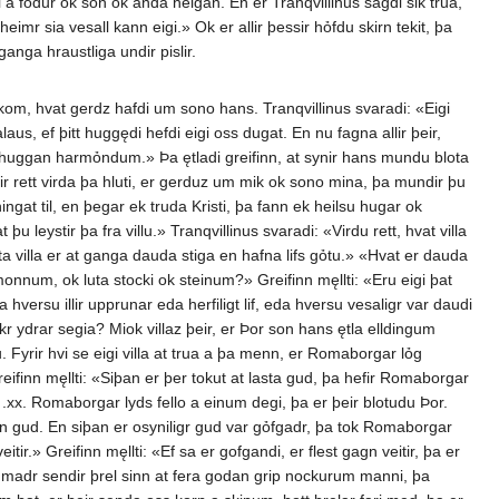
i a fỏdur ok son ok anda helgan. En er Tranqvillinus sagdi sik trua,
imr sia vesall kann eigi.» Ok er allir þessir hỏfdu skirn tekit, þa
anga hraustliga undir pislir.
n kom, hvat gerdz hafdi um sono hans. Tranqvillinus svaradi: «Eigi
alaus, ef þitt huggędi hefdi eigi oss dugat. En nu fagna allir þeir,
 ok huggan harmỏndum.» Þa ętladi greifinn, at synir hans mundu blota
ldir rett virda þa hluti, er gerduz um mik ok sono mina, þa mundir þu
ingat til, en þegar ek truda Kristi, þa fann ek heilsu hugar ok
 þu leystir þa fra villu.» Tranqvillinus svaradi: «Virdu rett, hvat villa
sta villa er at ganga dauda stiga en hafna lifs gỏtu.» «Hvat er dauda
onnum, ok luta stocki ok steinum?» Greifinn męllti: «Eru eigi þat
hversu illir upprunar eda herfiligt lif, eda hversu vesaligr var daudi
kr ydrar segia? Miok villaz þeir, er Þor son hans ętla elldingum
u. Fyrir hvi se eigi villa at trua a þa menn, er Romaborgar lỏg
ifinn męllti: «Siþan er þer tokut at lasta gud, þa hefir Romaborgar
ok .xx. Romaborgar lyds fello a einum degi, þa er þeir blotudu Þor.
n gud. En siþan er osyniligr gud var gỏfgadr, þa tok Romaborgar
eitir.» Greifinn męllti: «Ef sa er gofgandi, er flest gagn veitir, þa er
ugr madr sendir þrel sinn at fera godan grip nockurum manni, þa