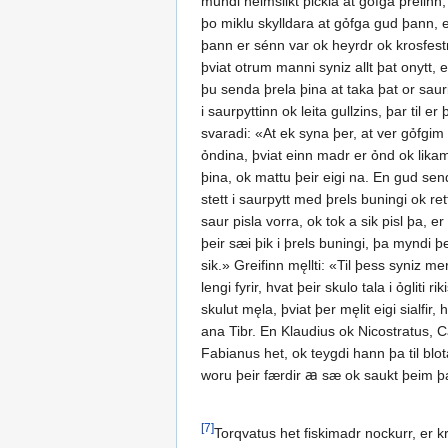
mundi heimslikt þickia at gỏfga þrelinn
þo miklu skylldara at gỏfga gud þann, er
þann er sénn var ok heyrdr ok krosfestr 
þviat otrum manni syniz allt þat onytt, e
þu senda þrela þina at taka þat or sauri
i saurpyttinn ok leita gullzins, þar til
svaradi: «At ek syna þer, at ver gỏfgim 
ỏndina, þviat einn madr er ỏnd ok likamr
þina, ok mattu þeir eigi na. En gud send
stett i saurpytt med þrels buningi ok ret
saur pisla vorra, ok tok a sik pisl þa, e
þeir sæi þik i þrels buningi, þa myndi þer
sik.» Greifinn męllti: «Til þess syniz 
lengi fyrir, hvat þeir skulo tala i ỏglit
skulut męla, þviat þer męlit eigi sialfir, 
ana Tibr. En Klaudius ok Nicostratus, C
Fabianus het, ok teygdi hann þa til blot
woru þeir færdir ꜳ sæ ok saukt þeim þa
[7]
Torqvatus het fiskimadr nockurr, er kr