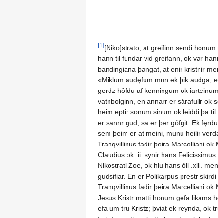
[1]
[Niko]strato, at greifinn sendi honum o
hann til fundar vid greifann, ok var ha
bandingiana þangat, at enir kristnir men
«Miklum audęfum mun ek þik audga, ef þ
gerdz hỏfdu af kenningum ok iarteinum h
vatnbolginn, en annarr er sárafullr ok s
heim eptir sonum sinum ok leiddi þa til hu
er sannr gud, sa er þer gỏfgit. Ek fęrdu
sem þeim er at meini, munu heilir verda, þ
Tranqvillinus fadir þeira Marcelliani ok
Claudius ok .ii. synir hans Felicissimu
Nikostrati Zoe, ok hiu hans ỏll .xlii. men
gudsifiar. En er Polikarpus prestr skird
Tranqvillinus fadir þeira Marcelliani ok 
Jesus Kristr matti honum gefa likams he
efa um tru Kristz; þviat ek reynda, ok tr