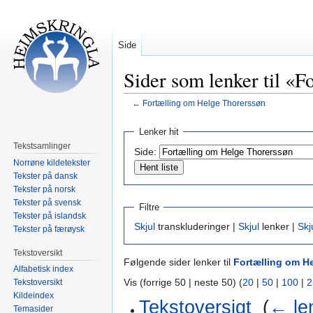
Side
Sider som lenker til «
←
Fortælling om Helge Thorerssøn
Hopp
Hopp
Lenker hit
til
til
Tekstsamlinger
Side:
navigering
søk
Norrøne kildetekster
Tekster på dansk
Tekster på norsk
Tekster på svensk
Filtre
Tekster på islandsk
Skjul
transkluderinger |
Skjul
lenker |
Skj
Tekster på færøysk
Tekstoversikt
Følgende sider lenker til
Fortælling om H
Alfabetisk index
Vis (forrige 50 | neste 50) (
20
|
50
|
100
|
2
Tekstoversikt
Kildeindex
Tekstoversigt
‎
(
← le
Temasider