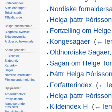
Forfatterindex
Nordiske fornalders
Siste endringer
Teksthistorik
Tilfeldig side
Helga þáttr Þórisson
Bakgrunnsmateriale
Fortælling om Helg
Biografisk oversikt
Skjaldeoversikt
Kongesagaer
‎
(
← le
Artikler og bokomtaler
Andre tjenester
Oldnordiske Sagaer,
E-Bibliotek
Bildearkiv
Sagan om Helge To
Kartarkiv
Bøger
Þáttr Helga Þórisso
Norrøne læremidler
Film og underholdning
Forfatterindex
‎
(
← le
Hjelpesider
Helga þáttr Þórisson
Arbeidskontoret
Prosjektportal
Igangværende
Kildeindex H
‎
(
← len
prosjekter
Redaksjonelle