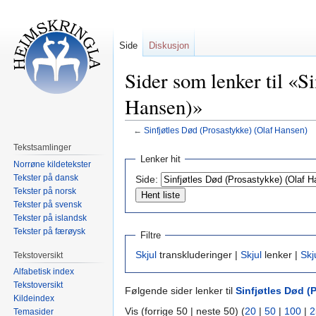
Side
Diskusjon
Sider som lenker til «S
Hansen)»
←
Sinfjøtles Død (Prosastykke) (Olaf Hansen)
Tekstsamlinger
Hopp
Hopp
Lenker hit
Norrøne kildetekster
til
til
Tekster på dansk
Side:
navigering
søk
Tekster på norsk
Tekster på svensk
Tekster på islandsk
Tekster på færøysk
Filtre
Skjul
transkluderinger |
Skjul
lenker |
Skj
Tekstoversikt
Alfabetisk index
Tekstoversikt
Følgende sider lenker til
Sinfjøtles Død (
Kildeindex
Vis (forrige 50 | neste 50) (
20
|
50
|
100
|
2
Temasider