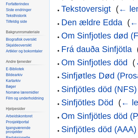
Forfatterindex
Tekstoversigt
‎
(
← le
Siste endringer
Teksthistorik
Den ældre Edda
‎
(
←
Tilfeldig side
Bakgrunnsmateriale
Om Sinfjotles død (F
Biografisk oversikt
Skjaldeoversikt
Frá dauða Sinfjötla
‎
Artikler og bokomtaler
Om Sinfjotles död
‎
(
Andre tjenester
E-Bibliotek
Sinfjøtles Død (Pro
Bildearkiv
Kartarkiv
Bøger
Sinfjötles död (NFS)
Norrøne læremidler
Film og underholdning
Sinfjötles Död
‎
(
← le
Hjelpesider
Om Sinfjötles död (
Arbeidskontoret
Prosjektportal
Sinfjötles död (AAA)
Igangværende
prosjekter
Redaksjonelle