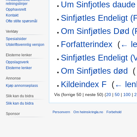
Um Sinfjotles daude
retningslinjer
Opphavsrett
Kontakt
Sinfjøtles Endeligt (
Ofte stilte spørsmål
Om Sinfjøtles Død (
Verktøy
Spesialsider
Forfatterindex
‎
(
← le
Utskriftsvennlig versjon
Eksterne lenker
Sinfjøtles Endeligt (
Oppslagsverk
Eksterne lenker
Om Sinfjøtles død
‎
(
Annonse
Kildeindex F
‎
(
← len
Kjøp annonseplass
Vis (forrige 50 | neste 50) (
20
|
50
|
100
|
2
Slik kan du bidra
Slik kan du bidra
Personvern
Om heimskringla.no
Forbehold
Sponsor