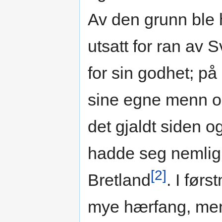
Av den grunn ble 
utsatt for ran av 
for sin godhet; på
sine egne menn om 
det gjaldt siden 
hadde seg nemlig s
[2]
Bretland
. I før
mye hærfang, men 