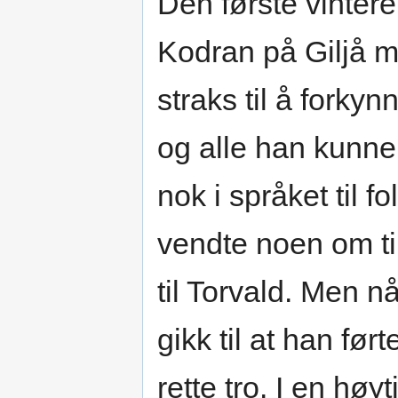
Den første vinter
Kodran på Giljå m
straks til å forky
og alle han kunne 
nok i språket til f
vendte noen om ti
til Torvald. Men nå
gikk til at han fø
rette tro. I en hø