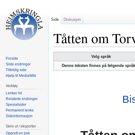
Side
Diskusjon
Tåtten om Torv
Hopp
Hopp
Velg språk
Forside
til
til
Siste endringer
Denne teksten finnes på følgende språ
navigering
søk
Tilfeldig side
Hjelp til MediaWiki
Verktøy
Lenker hit
Bi
Relaterte endringer
Spesialsider
Permanent lenke
Sideinformasjon
Skriv ut / eksporter
Opprett en bok