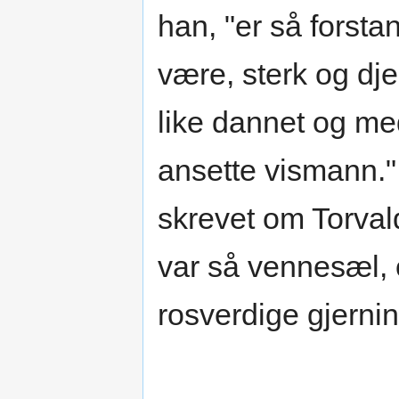
han, "er så forst
være, sterk og dj
like dannet og me
ansette vismann." 
skrevet om Torval
var så vennesæl,
rosverdige gjerni