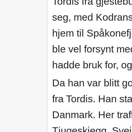
Tordis fra gjest
seg, med Kodrans
hjem til Spåkonefj
ble vel forsynt m
hadde bruk for, og
Da han var blitt g
fra Tordis. Han st
Danmark. Her traf
Tjugeskjegg. Svei