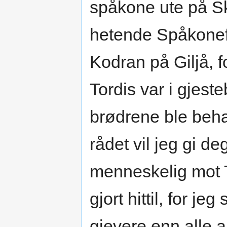
spåkone ute på Sk
hetende Spåkonefj
Kodran på Giljå, 
Tordis var i gjeste
brødrene ble beha
rådet vil jeg gi d
menneskelig mot T
gjort hittil, for je
gjevere enn alle 