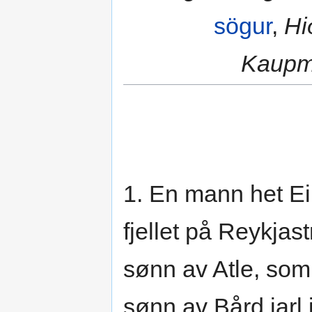
sögur
,
Hi
Kaupm
1. En mann het Eil
fjellet på Reykjast
sønn av Atle, som
sønn av Bård jarl i