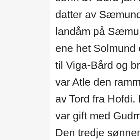
datter av Sæmund
landåm på Sæmund
ene het Solmund o
til Viga-Bård og 
var Atle den ramme
av Tord fra Hofdi.
var gift med Gudm
Den tredje sønnen 