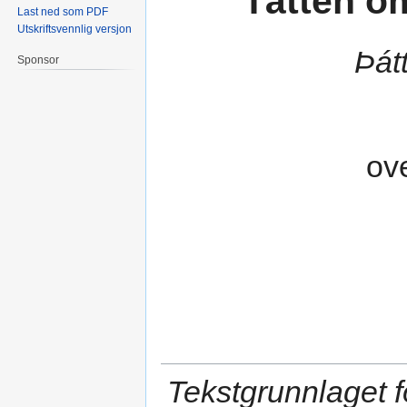
Tåtten o
Last ned som PDF
Utskriftsvennlig versjon
Þátt
Sponsor
ov
Tekstgrunnlaget f