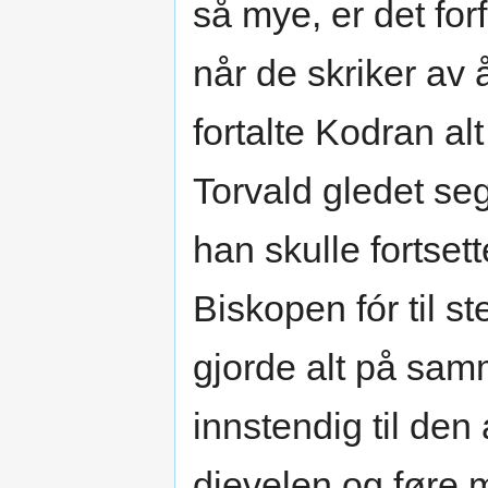
så mye, er det for
når de skriker av
fortalte Kodran a
Torvald gledet seg
han skulle fortse
Biskopen fór til 
gjorde alt på sa
innstendig til den
djevelen og føre m