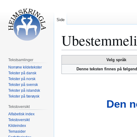
Side
Ubestemmeli
Hopp
Hopp
Velg språk
Tekstsamlinger
til
til
Norrøne kildetekster
Denne teksten finnes på følgen
navigering
søk
Tekster på dansk
Tekster på norsk
Tekster på svensk
Tekster på islandsk
Tekster på færøysk
Den n
Tekstoversikt
Alfabetisk index
Tekstoversikt
Kildeindex
Temasider