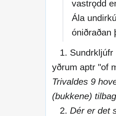
vastrǫdd e
Ála undirkú
óniðraðan þ
1. Sundrkljúfr n
yðrum aptr "of
Trivaldes 9 hove
(bukkene) tilbage
2.
Dér er det