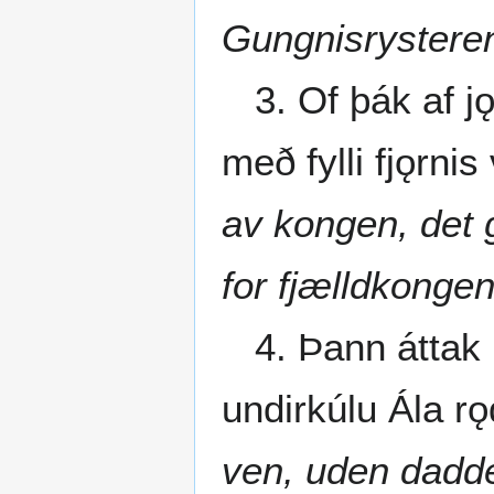
Gungnisrysteren
3. Of þák af jǫf
með fylli fjǫrnis 
av kongen, det 
for fjælldkongen
4. Þann áttak þ
undirkúlu Ála r
ven, uden dadde