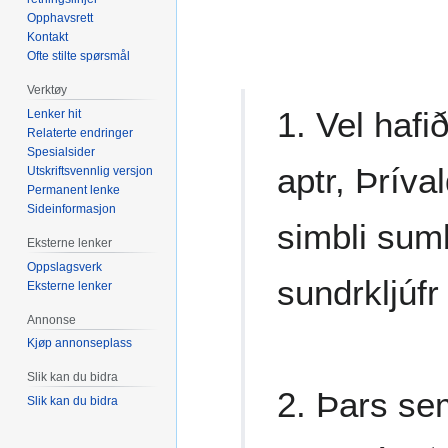
Opphavsrett
Kontakt
Ofte stilte spørsmål
Verktøy
1. Vel haf
Lenker hit
Relaterte endringer
Spesialsider
aptr, Þríval
Utskriftsvennlig versjon
Permanent lenke
Sideinformasjon
simbli sum
Eksterne lenker
Oppslagsverk
sundrkljúfr
Eksterne lenker
Annonse
Kjøp annonseplass
Slik kan du bidra
2. Þars sem
Slik kan du bidra