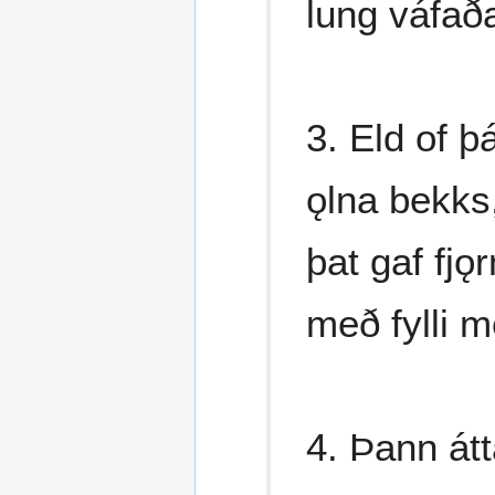
lung váfað
3. Eld of þá
ǫlna bekks,
þat gaf fjǫr
með fylli mé
4. Þann átt