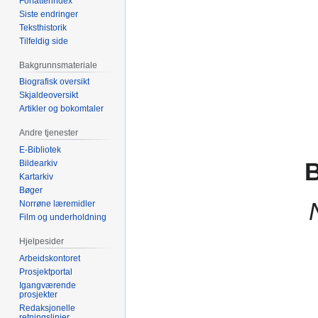
Forfatterindex
Siste endringer
Teksthistorik
Tilfeldig side
Bakgrunnsmateriale
Biografisk oversikt
Skjaldeoversikt
Artikler og bokomtaler
Andre tjenester
E-Bibliotek
B
Bildearkiv
Kartarkiv
Bøger
Norrøne læremidler
Film og underholdning
Hjelpesider
Arbeidskontoret
Prosjektportal
Igangværende
prosjekter
Redaksjonelle
retningslinjer