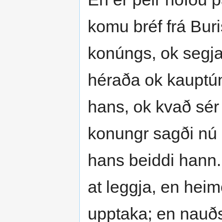
komu bréf frá Buris
konúngs, ok segja
héraða ok kauptúna
hans, ok kvað sér þa
konungr sagði nú 
hans beiddi hann. 
at leggja, en heimö
upptaka; en nauðsý