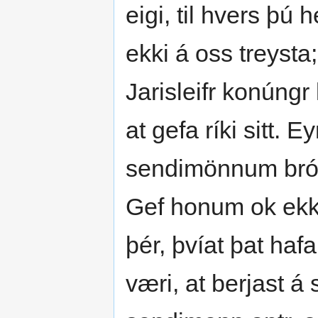
eigi, til hvers þú 
ekki á oss treysta;
Jarisleifr konúngr
at gefa ríki sitt.
sendimönnum bróður 
Gef honum ok ekki
þér, þvíat þat haf
væri, at berjast á