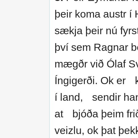
þeir koma austr í 
sækja þeir nú fyrs
því sem Ragnar be
mægðr við Ólaf Sv
Íngigerði. Ok er 
í land, sendir han
at bjóða þeim frið
veizlu, ok þat þekk