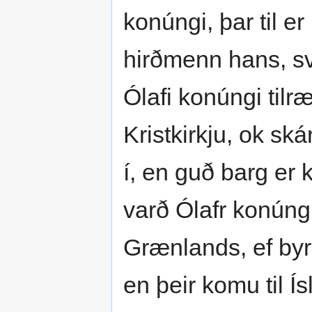
konúngi, þar til 
hirðmenn hans, svá
Ólafi konúngi tilr
Kristkirkju, ok sk
í, en guð barg er 
varð Ólafr konúngr
Grænlands, ef byr
en þeir komu til 