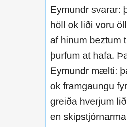
Eymundr svarar: þa
höll ok liði voru ö
af hinum beztum t
þurfum at hafa. Þa
Eymundr mælti: þá e
ok framgaungu fyri
greiða hverjum lið
en skipstjórnarma