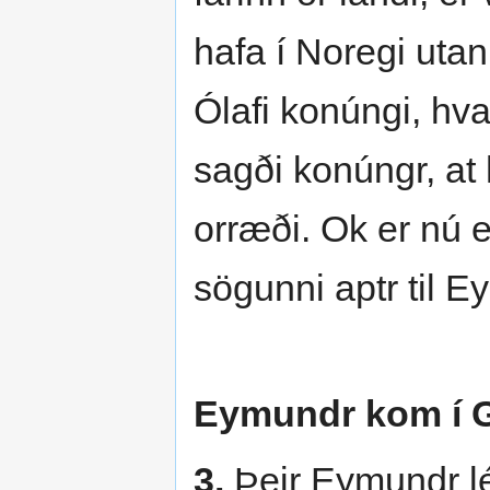
hafa í Noregi utan
Ólafi konúngi, hv
sagði konúngr, at h
orræði. Ok er nú ek
sögunni aptr til 
Eymundr kom í G
3.
Þeir Eymundr lét