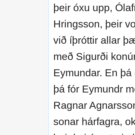
þeir óxu upp, Óla
Hringsson, þeir vo
við íþróttir allar 
með Sigurði konún
Eymundar. En þá e
þá fór Eymundr m
Ragnar Agnarsson,
sonar hárfagra, o