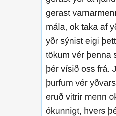
gerast varnarmenn
mála, ok taka af yð
yðr sýnist eigi þe
tökum vér þenna 
þér vísið oss frá. 
þurfum vér yðvars 
eruð vitrir menn 
ókunnigt, hvers þé