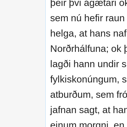
þeir þvi ágætari o
sem nú hefir raun
helga, at hans naf
Norðrhálfuna; ok þ
lagði hann undir s
fylkiskonúngum, 
atburðum, sem fróð
jafnan sagt, at ha
einum morgni, en 