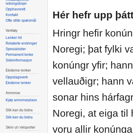
retningslinjer
Opphavsrett
Hér hefr upp þá
Kontakt
Ofte stilte spørsmål
Hringr hefir konúng
Verktøy
Lenker hit
Relaterte endringer
Noregi; þat fylki v
Spesialsider
Permanent lenke
Sideinformasjon
konúngr yfir; hann
Eksterne lenker
Oppslagsverk
vellauðigr; hann 
Eksterne lenker
Annonse
sonar hins hárfagr
Kjøp annonseplass
Noregi, at eiga til
Slik kan du bidra
Slik kan du bidra
voru allir konúnga
Skriv ut / eksporter