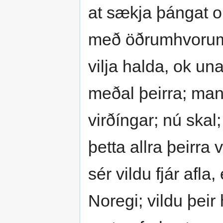
at sækja þángat o
með öðrumhvorum o
vilja halda, ok una 
meðal þeirra; man 
virðíngar; nú skal
þetta allra þeirra 
sér vildu fjár afla
Noregi; vildu þeir 