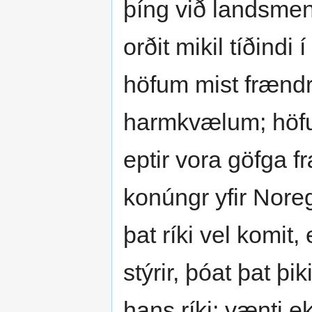
þíng við landsmenn
orðit mikil tíðindi 
höfum mist frændr
harmkvælum; höf
eptir vora göfga f
konúngr yfir Noreg
þat ríki vel komit,
stýrir, þóat þat þ
hans ríki; vænti 