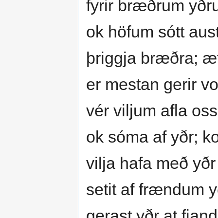
fyrir bræðrum yðr
ok höfum sótt aust
þriggja bræðra; æt
er mestan gerir vo
vér viljum afla os
ok sóma af yðr; k
vilja hafa með yð
setit af frændum 
gerast yðr at fja