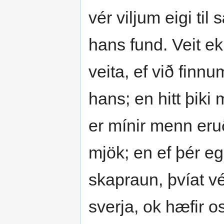
vér viljum eigi ti
hans fund. Veit 
veita, ef við finnu
hans; en hitt þiki 
er mínir menn eruð
mjök; en ef þér eg
skapraun, þvíat v
sverja, ok hæfir o