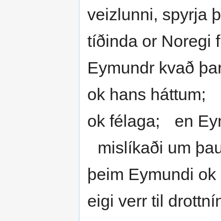
veizlunni, spyrja
tíðinda or Noregi 
Eymundr kvað þar
ok hans háttum; s
ok félaga; en Eym
mislíkaði um þau ti
þeim Eymundi ok R
eigi verr til drott