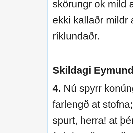
skörungr ok mild a
ekki kallaðr mildr
ríklundaðr.
Skildagi Eymunda
4.
Nú spyrr konúngr
farlengð at stofna
spurt, herra! at þé