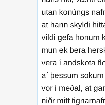
utan konúngs nafn.
at hann skyldi hit
vildi gefa honum 
mun ek bera herskj
vera í andskota fl
af þessum sökum 
vor í meðal, at g
niðr mitt tignarnafn