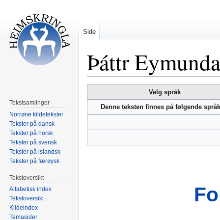
Side
Þáttr Eymunda
Hopp
Hopp
Velg språk
til
til
Tekstsamlinger
Denne teksten finnes på følgende språ
navigering
søk
Norrøne kildetekster
Tekster på dansk
Tekster på norsk
Tekster på svensk
Tekster på islandsk
Tekster på færøysk
Tekstoversikt
Fo
Alfabetisk index
Tekstoversikt
Kildeindex
Temasider