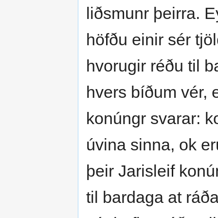
liðsmunr þeirra. 
höfðu einir sér tjöl
hvorugir réðu til 
hvers bíðum vér, 
konúngr svarar: kon
úvina sinna, ok eru
þeir Jarisleif kon
til bardaga at rá