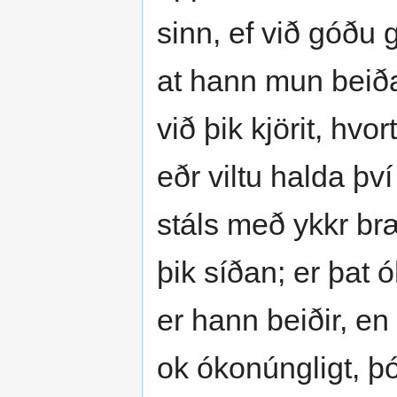
sinn, ef við góðu 
at hann mun beiða m
við þik kjörit, hvort
eðr viltu halda þv
stáls með ykkr bræ
þik síðan; er þat 
er hann beiðir, en
ok ókonúngligt, þó