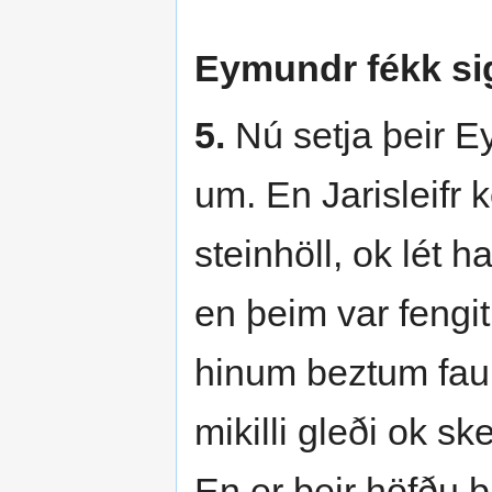
Eymundr fékk sig
5.
Nú setja þeir E
um. En Jarisleifr
steinhöll, ok lét h
en þeim var fengit
hinum beztum faun
mikilli gleði ok 
En er þeir höfðu þa