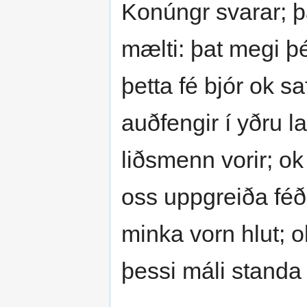
Konúngr svarar; 
mælti: þat megi þé
þetta fé bjór ok sa
auðfengir í yðru l
liðsmenn vorir; ok
oss uppgreiða féð;
minka vorn hlut; o
þessi máli standa