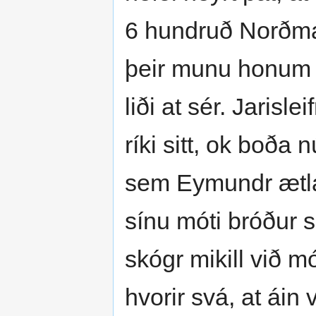
6 hundruð Norðman
þeir munu honum þ
liði at sér. Jarisle
ríki sitt, ok boða 
sem Eymundr ætlaði
sínu móti bróður sí
skógr mikill við m
hvorir svá, at áin v