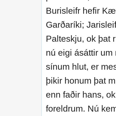
Burisleifr hefir Kæ
Garðaríki; Jarislei
Palteskju, ok þat rí
nú eigi ásáttir um r
sínum hlut, er mest
þikir honum þat mi
enn faðir hans, ok
foreldrum. Nú kemr