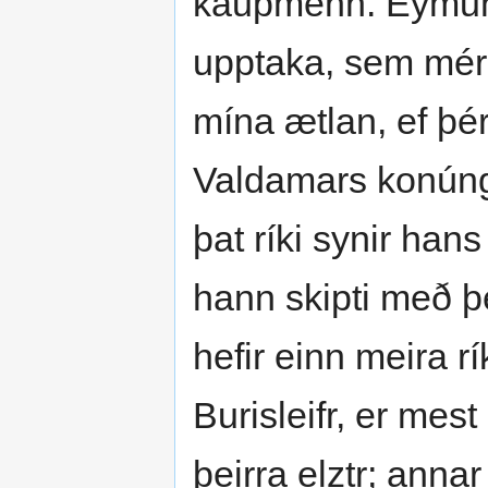
kaupmenn. Eymundr
upptaka, sem mér 
mína ætlan, ef þér 
Valdamars konúngs
þat ríki synir han
hann skipti með þe
hefir einn meira rí
Burisleifr, er mest
þeirra elztr; annar 