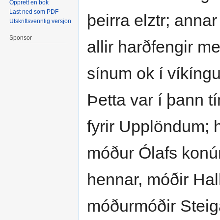
Opprett en bok
Last ned som PDF
þeirra elztr; anna
Utskriftsvennlig versjon
Sponsor
allir harðfengir m
sínum ok í víkíng
Þetta var í þann t
fyrir Upplöndum; 
móður Ólafs konún
hennar, móðir Hall
móðurmóðir Steiga