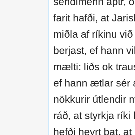
sendimenn aptr, o
farit hafði, at Jar
miðla af ríkinu vi
berjast, ef hann v
mælti: liðs ok tra
ef hann ætlar sér
nökkurir útlendir 
ráð, at styrkja rí
hefði heyrt þat, 