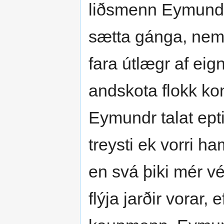
liðsmenn Eymundar:
sætta gánga, nem
fara útlægr af ei
andskota flokk ko
Eymundr talat epti
treysti ek vorri h
en svá þiki mér vér
flýja jarðir vorar,