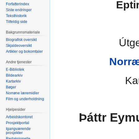
Epti
Forfatterindex
Siste endringer
Teksthistorik
Tilfeldig side
Bakgrunnsmateriale
Útge
Biografisk oversikt
Skjaldeoversikt
Artikler og bokomtaler
Norræ
Andre tjenester
E-Bibliotek
Bildearkiv
Ka
Kartarkiv
Bøger
Norrøne læremidler
Film og underholdning
Hjelpesider
Þáttr Eym
Arbeidskontoret
Prosjektportal
Igangværende
prosjekter
Redaksjonelle