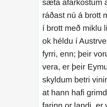
sæta afarkostum 
ráðast nú á brott
í brott með miklu l
ok héldu í Austrveg
fyrri, enn; þeir vo
vera, er þeir Eymu
skyldum betri vinir
at hann hafi grim
farinn or landi, 