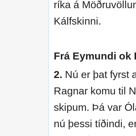
ríka á Möðruvöllum
Kálfskinni.
Frá Eymundi ok 
2.
Nú er þat fyrst 
Ragnar komu til N
skipum. Þá var Ól
nú þessi tíðindi, e