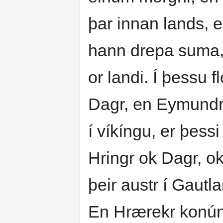
þar innan lands, e
hann drepa suma,
or landi. Í þessu 
Dagr, en Eymundr
í víkíngu, er þessi
Hringr ok Dagr, ok
þeir austr í Gautl
En Hrærekr konúng