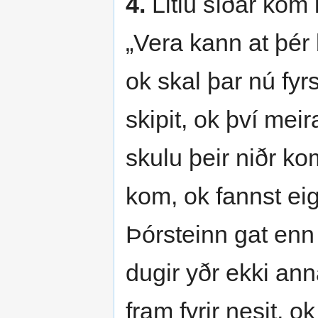
4.
Litlu síðar kom
„Vera kann at þér 
ok skal þar nú fyr
skipit, ok því meir
skulu þeir niðr ko
kom, ok fannst ei
Þórsteinn gat enn 
dugir yðr ekki ann
fram fyrir nesit, o