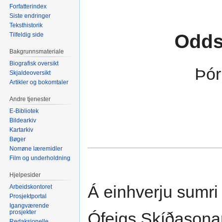
Forfatterindex
Siste endringer
Teksthistorik
Odds
Tilfeldig side
Bakgrunnsmateriale
Biografisk oversikt
Þór
Skjaldeoversikt
Artikler og bokomtaler
Andre tjenester
E-Bibliotek
Bildearkiv
Kartarkiv
Bøger
Norrøne læremidler
Film og underholdning
Hjelpesider
Á einhverju sumri
Arbeidskontoret
Prosjektportal
Igangværende
prosjekter
Ófeigs Skíðasonar;
Redaksjonelle