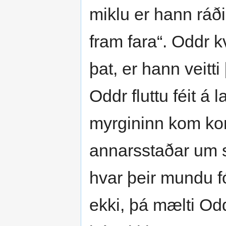
miklu er hann ráði
fram fara“. Oddr k
þat, er hann veitti
Oddr fluttu féit á
myrgininn kom konu
annarsstaðar um sk
hvar þeir mundu fó
ekki, þá mælti Odd