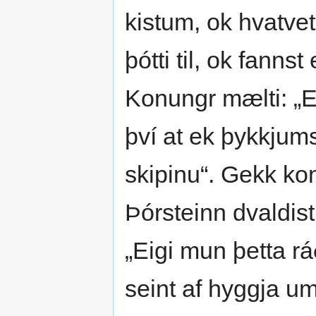
kistum, ok hvatvet
þótti til, ok fannst 
Konungr mælti: „Ei
því at ek þykkjumst
skipinu“. Gekk ko
Þórsteinn dvaldist 
„Eigi mun þetta r
seint af hyggja um