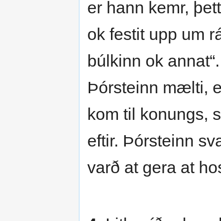
er hann kemr, þetta
ok festit upp um r
búlkinn ok annat“
Þórsteinn mælti, e
kom til konungs, s
eftir. Þórsteinn sv
varð at gera at ho