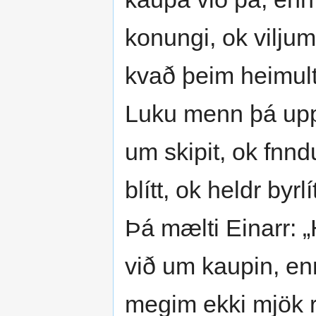
konungi, ok viljum
kvað þeim heimult s
Luku menn þá upp
um skipit, ok fnnd
blítt, ok heldr byrl
Þá mælti Einarr: 
við um kaupin, en
megim ekki mjök rj