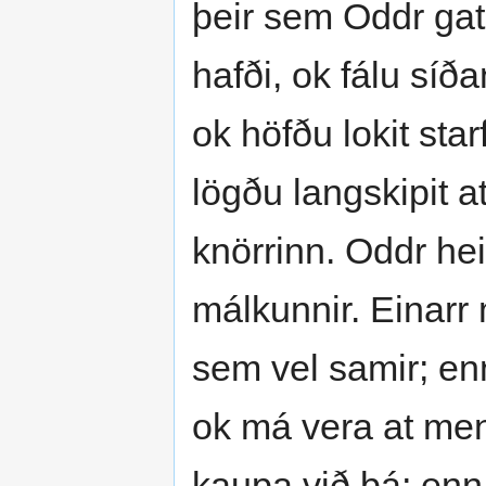
þeir sem Oddr gat;
hafði, ok fálu síð
ok höfðu lokit star
lögðu langskipit 
knörrinn. Oddr heil
málkunnir. Einarr 
sem vel samir; enn
ok má vera at menn 
kaupa við þá; enn 