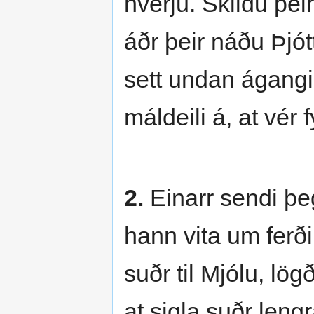
hverju. Skildu þeir
áðr þeir náðu Þjót
sett undan ágangi
máldeili á, at vér
2.
Einarr sendi þeg
hann vita um ferð
suðr til Mjólu, lögð
at sigla suðr leng