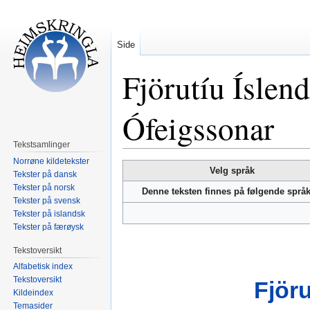
Side
Fjörutíu Íslend
Ófeigssonar
Tekstsamlinger
Norrøne kildetekster
Hopp
Hopp
Velg språk
Tekster på dansk
til
til
Tekster på norsk
Denne teksten finnes på følgende språ
navigering
søk
Tekster på svensk
Tekster på islandsk
Tekster på færøysk
Tekstoversikt
Alfabetisk index
Tekstoversikt
Fjöru
Kildeindex
Temasider