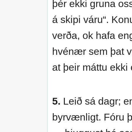
þér ekki gruna oss
á skipi váru“. Kon
verða, ok hafa eng
hvénær sem þat ver
at þeir máttu ekk
5.
Leið sá dagr; en
byrvænligt. Fóru þe