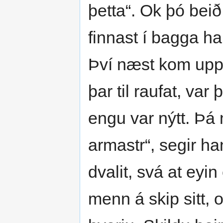
þetta“. Ok þó bei
finnast í bagga ha
Því næst kom upp 
þar til raufat, var
engu var nýtt. Þá 
armastr“, segir ha
dvalit, svá at eyi
menn á skip sitt, o