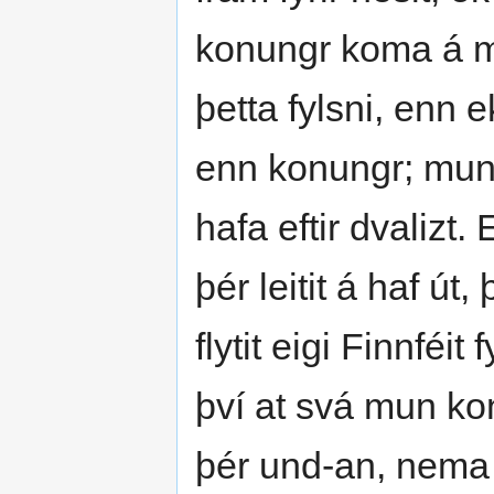
konungr koma á mo
þetta fylsni, enn 
enn konungr; mun
hafa eftir dvalizt.
þér leitit á haf út
flytit eigi Finnféit 
því at svá mun kon
þér und-an, nema 