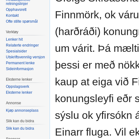
retningslinjer
Opphavsrett
Finnmörk, ok váru
Kontakt
Ofte stilte spørsmål
(harðráði) konungr
Verktøy
Lenker hit
um várit. Þá mælti
Relaterte endringer
Spesialsider
Utskriftsvennlig versjon
þessi er með nökk
Permanent lenke
Sideinformasjon
kaup at eiga við 
Eksterne lenker
Oppslagsverk
Eksterne lenker
konungsleyfi eðr 
Annonse
Kjøp annonseplass
sýslu ok yfirsókn 
Slik kan du bidra
Einarr fluga. Vil e
Slik kan du bidra
Sponsor