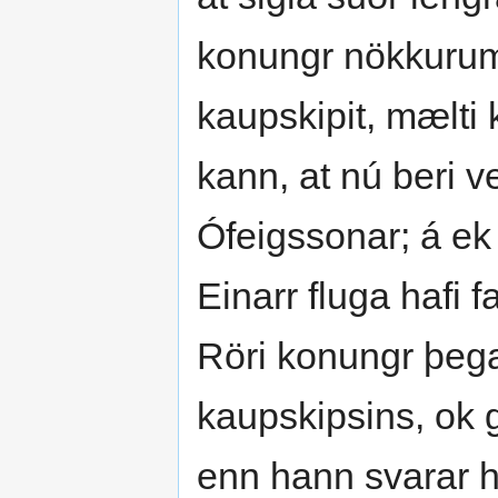
konungr nökkurum
kaupskipit, mælti 
kann, at nú beri ve
Ófeigssonar; á ek v
Einarr fluga hafi fa
Röri konungr þeg
kaupskipsins, ok 
enn hann svarar he