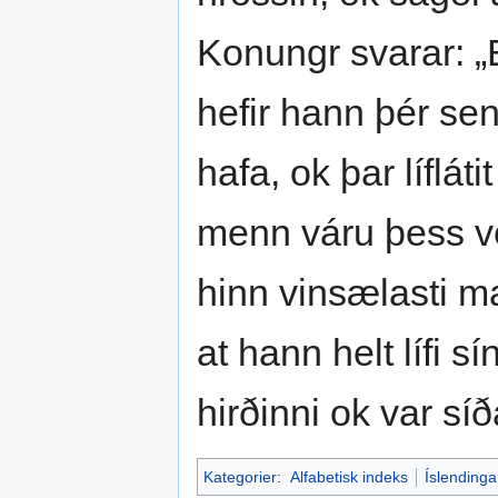
Konungr svarar: „E
hefir hann þér sen
hafa, ok þar líflá
menn váru þess ver
hinn vinsælasti 
at hann helt lífi s
hirðinni ok var sí
Kategorier
:
Alfabetisk indeks
Íslendinga