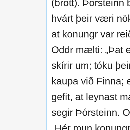
(brott). Þórsteinn
hvárt þeir væri nö
at konungr var rei
Oddr mælti: „Þat e
skírir um; tóku þei
kaupa við Finna; e
gefit, at leynast m
segir Þórsteinn. Od
„Hér mun konungr 