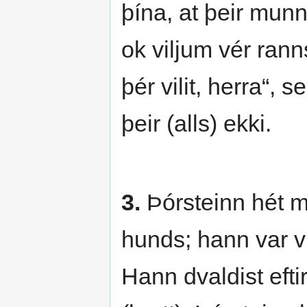
þína, at þeir munn
ok viljum vér rann
þér vilit, herra“, 
þeir (alls) ekki.
3.
Þórsteinn hét m
hunds; hann var v
Hann dvaldist efti