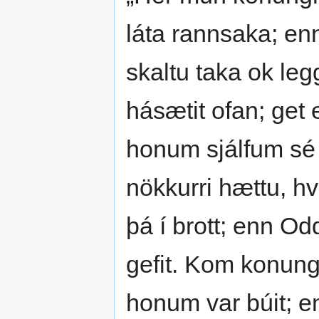
láta rannsaka; enn
skaltu taka ok leg
hásætit ofan; get 
honum sjálfum sé þ
nökkurri hættu, hve
þá í brott; enn Od
gefit. Kom konungr 
honum var búit; e