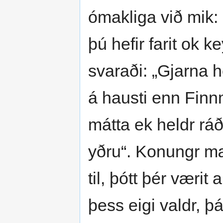
ómakliga við mik: 
þú hefir farit ok k
svaraði: „Gjarna h
á hausti enn Finnm
mátta ek heldr ráð
yðru“. Konungr mæl
til, þótt þér værit a
þess eigi valdr, þ