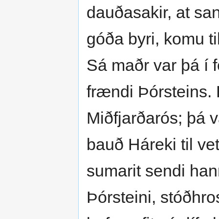
dauðasakir, at sa
góða byri, komu til
Sá maðr var þá í 
frændi Þórsteins. 
Miðfjarðarós; þá v
bauð Háreki til ve
sumarit sendi ha
Þórsteini, stóðhro