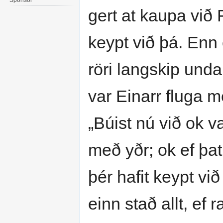
gert at kaupa við F
keypt við þá. Enn 
röri langskip undan
var Einarr fluga 
„Búist nú við ok va
með yðr; ok ef þat 
þér hafit keypt vi
einn stað allt, ef 