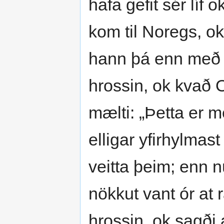
hafa gefit sér líf
kom til Noregs, ok
hann þá enn með
hrossin, ok kvað 
mælti: „Þetta er m
elligar yfirhylmas
veitta þeim; enn 
nökkut vant ór at 
hrossin, ok sagði 