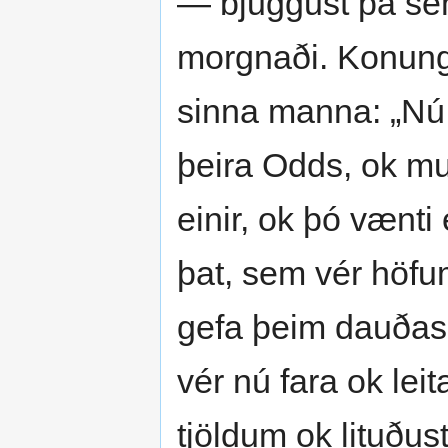
— bjuggust þá sem
morgnaði. Konungr
sinna manna: „Nú þ
þeira Odds, ok munu
einir, ok þó vænti 
þat, sem vér höfum
gefa þeim dauðasö
vér nú fara ok lei
tjöldum ok lituðus