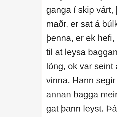
ganga í skip várt,
maðr, er sat á bú
þenna, er ek hefi,
til at leysa bagga
löng, ok var seint 
vinna. Hann segir
annan bagga meirr
gat þann leyst. Þá