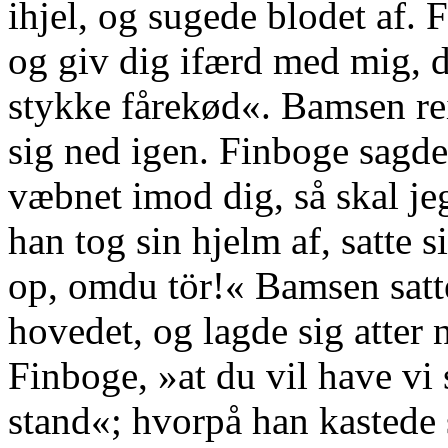
ihjel, og sugede blodet af.
og giv dig ifærd med mig, d
stykke fårekød«. Bamsen rei
sig ned igen. Finboge sagde
væbnet imod dig, så skal je
han tog sin hjelm af, satte s
op, omdu tör!« Bamsen satt
hovedet, og lagde sig atter
Finboge, »at du vil have vi
stand«; hvorpå han kastede s