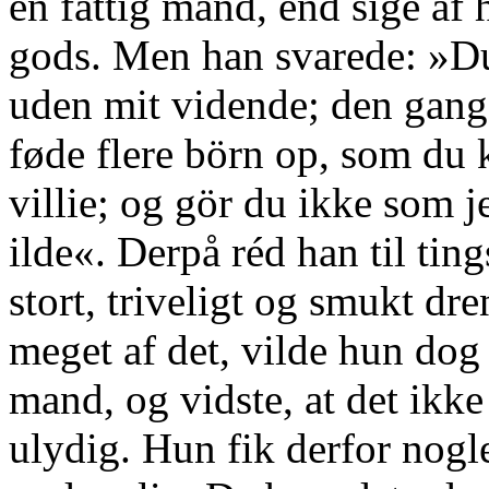
en fattig mand, end sige af
gods. Men han svarede: »D
uden mit vidende; den gang 
føde flere börn op, som du
villie; og gör du ikke som je
ilde«. Derpå réd han til ting
stort, triveligt og smukt d
meget af det, vilde hun dog
mand, og vidste, at det ikk
ulydig. Hun fik derfor nogle