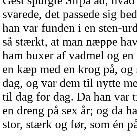
Gest spurgte Sirpa ad, hva
svarede, det passede sig bed
han var funden i en sten-ur
så stærkt, at man næppe ha
ham buxer af vadmel og en 
en kæp med en krog på, og 
dag, og var dem til nytte m
til dag for dag. Da han var 
en dreng på sex år; og da h
stor, stærk og før, som én på