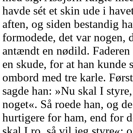
havde sét et skin ude i have
aften, og siden bestandig ha
formodede, det var nogen, d
antændt en nødild. Faderen 
en skude, for at han kunde 
ombord med tre karle. Først
sagde han: »Nu skal I styre, 
noget«. Så roede han, og de
hurtigere for ham, end for 
skal I ro, så vil jeg styre«;