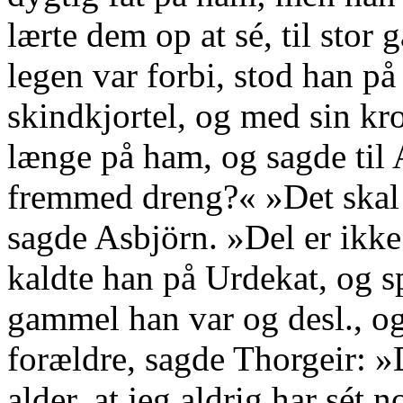
lærte dem op at sé, til stor
legen var forbi, stod han på
skindkjortel, og med sin kr
længe på ham, og sagde til 
fremmed dreng?« »Det skal 
sagde Asbjörn. »Del er ikke
kaldte han på Urdekat, og 
gammel han var og desl., o
forældre, sagde Thorgeir: »D
alder, at jeg aldrig har sét