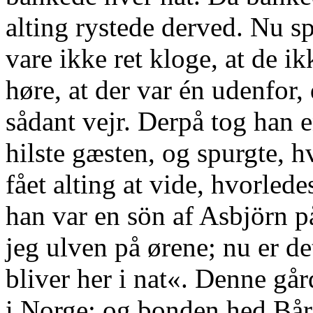
alting rystede derved. Nu s
vare ikke ret kloge, at de i
høre, at der var én udenfor, 
sådant vejr. Derpå tog han e
hilste gæsten, og spurgte,
fået alting at vide, hvorled
han var en sön af Asbjörn p
jeg ulven på ørene; nu er d
bliver her i nat«. Denne gå
i Norge; og bonden hed Bård