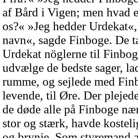
af Bård i Vigen; men hvad e
os?« »Jeg hedder Urdekat«, 
navn«, sagde Finboge. De ta
Urdekat nöglerne til Finboge
udvælge de bedste sager, l
rumme, og sejlede med Finb
levende, til Øre. Der pleje
de døde alle på Finboge næ
stor og stærk, havde kostel
og brynje. Som styremand a