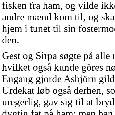
fisken fra ham, og vilde ikk
andre mænd kom til, og skaf
hjem i tunet til sin foster
den.
Gest og Sirpa søgte på alle
hvilket også kunde göres nød
Engang gjorde Asbjörn gilde
Urdekat løb også derhen, s
uregerlig, gav sig til at br
dygtig fat på ham; men han s