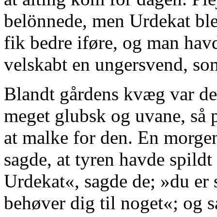
belönnede, men Urdekat ble
fik bedre iføre, og man havd
velskabt en ungersvend, so
Blandt gårdens kvæg var der
meget glubsk og uvane, så
at malke for den. En morge
sagde, at tyren havde spild
Urdekat«, sagde de; »du er s
behøver dig til noget«; og 