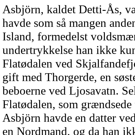
Asbjörn, kaldet Detti-Ås, v
havde som så mangen anden g
Island, formedelst voldsmæ
undertrykkelse han ikke kun
Flatødalen ved Skjalfandefj
gift med Thorgerde, en søste
beboerne ved Ljosavatn. Se
Flatødalen, som grændsede t
Asbjörn havde en datter ved
en Nordmand, og da han ikk