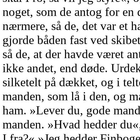
noget, som de antog for en
nærmere, så de, det var et h
gjorde båden fast ved skib
så de, at der havde været a
ikke andet, end døde. Urdek
silketelt på dækket, og i tel
manden, som lå i den, og mæ
ham. »Lever du, gode mand?
manden. »Hvad hedder du«, 
I fra?« »Jeg hedder Finbog