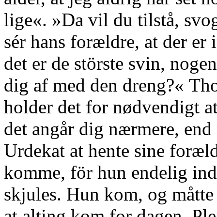
lige«. »Da vil du tilstå, sv
sér hans forældre, at der er
det er de störste svin, noge
dig af med den dreng?« Tho
holder det for nødvendigt at
det angår dig nærmere, end
Urdekat at hente sine foræl
komme, för hun endelig ind
skjules. Hun kom, og måtte 
at alting kom for dagen. Pl