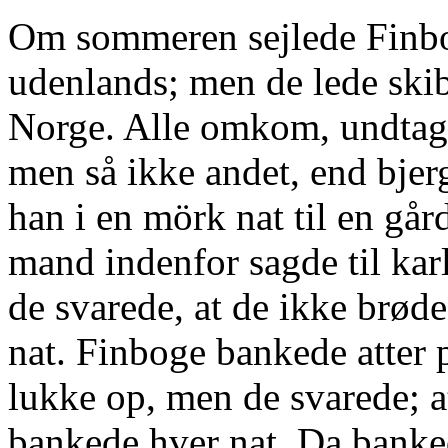
Om sommeren sejlede Finb
udenlands; men de lede skibb
Norge. Alle omkom, undtag
men så ikke andet, end bjer
han i en mörk nat til en gå
mand indenfor sagde til kar
de svarede, at de ikke brød
nat. Finboge bankede atter
lukke op, men de svarede; at
bankede hver nat. Da banked