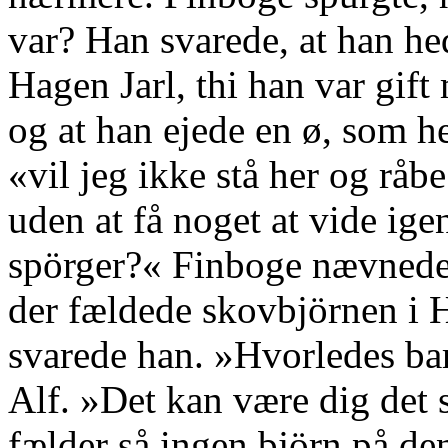
var? Han svarede, at han he
Hagen Jarl, thi han var gift
og at han ejede en ø, som 
«vil jeg ikke stå her og råbe
uden at få noget at vide ige
spörger?« Finboge nævnede s
der fældede skovbjörnen i H
svarede han. »Hvorledes ba
Alf. »Det kan være dig det
fælder så ingen björn på de