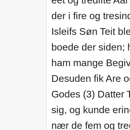
eet og tredifte Aa
der i fire og tresi
Isleifs Søn Teit b
boede der siden; 
ham mange Begive
Desuden fik Are o
Godes (3) Datter T
sig, og kunde eri
nær de fem og tr