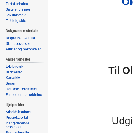
Ol
Forfatterindex
Siste endringer
Teksthistorik
Tilfeldig side
Bakgrunnsmateriale
Biografisk oversikt
Skjaldeoversikt
Artikler og bokomtaler
Andre tjenester
E-Bibliotek
Til O
Bildearkiv
Kartarkiv
Bøger
Norrøne læremidler
Film og underholdning
Hjelpesider
Arbeidskontoret
Udgi
Prosjektportal
Igangværende
prosjekter
Redaksjonelle