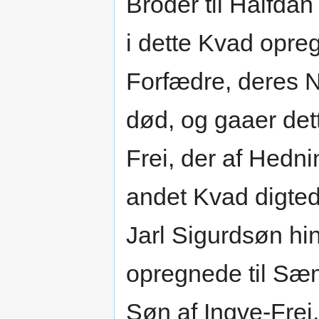
Broder til Halfda
i dette Kvad opre
Forfædre, deres 
død, og gaaer dett
Frei, der af Hedn
andet Kvad digte
Jarl Sigurdsøn hi
opregnede til Sæm
Søn af Ingve-Frei