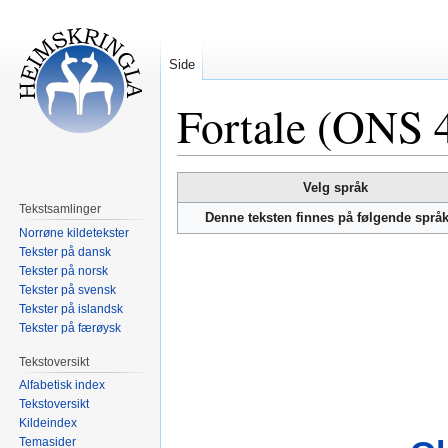
Side
Fortale (ONS 
Hopp
Hopp
Velg språk
til
til
Tekstsamlinger
Denne teksten finnes på følgende språ
navigering
søk
Norrøne kildetekster
Tekster på dansk
Tekster på norsk
Tekster på svensk
Tekster på islandsk
Tekster på færøysk
Tekstoversikt
Alfabetisk index
Tekstoversikt
Kildeindex
Temasider