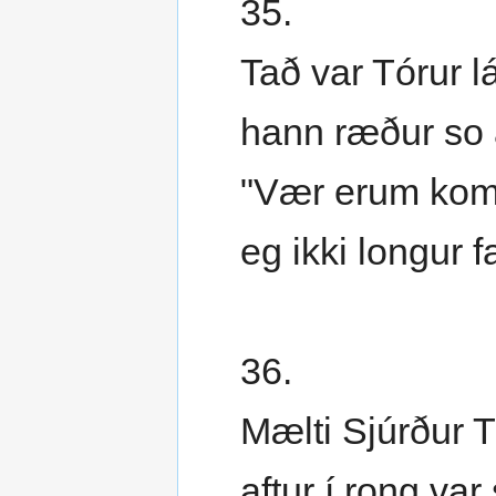
35.
Tað var Tórur lá
hann ræður so 
"Vær erum komni
eg ikki longur fa
36.
Mælti Sjúrður 
aftur í rong var