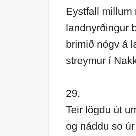
Eystfall millum 
landnyrðingur 
brimið nógv á l
streymur í Nakk
29.
Teir lögdu út u
og náddu so úr