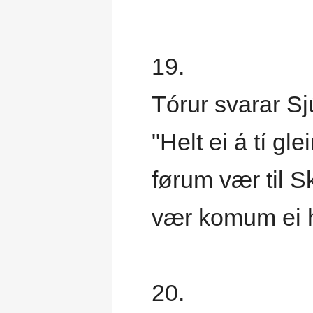
19.
Tórur svarar Sj
"Helt ei á tí gle
førum vær til S
vær komum ei h
20.