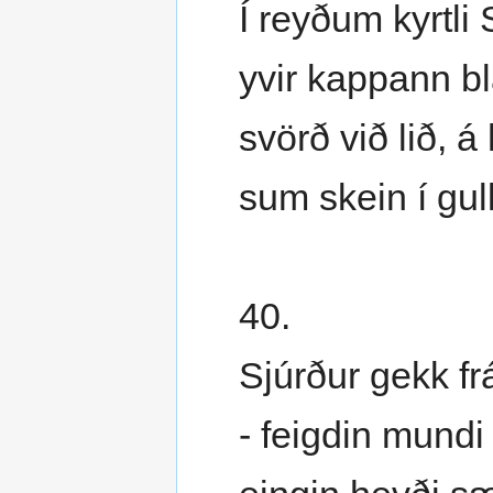
Í reyðum kyrtli 
yvir kappann bl
svörð við lið, á
sum skein í gull
40.
Sjúrður gekk f
- feigdin mundi 