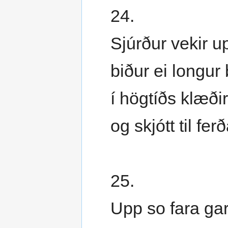
24.
Sjúrður vekir u
biður ei longur
í högtíðs klæði
og skjótt til fe
25.
Upp so fara gar