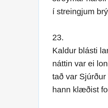
í streingjum brý
23.
Kaldur blásti l
náttin var ei lon
tað var Sjúrður
hann klæðist fo