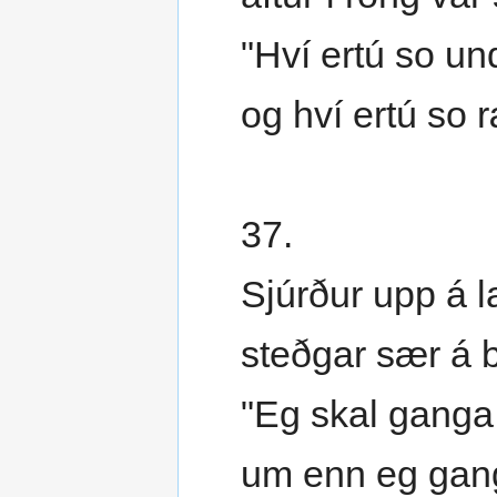
"Hví ertú so und
og hví ertú so 
37.
Sjúrður upp á l
steðgar sær á b
"Eg skal ganga t
um enn eg gang