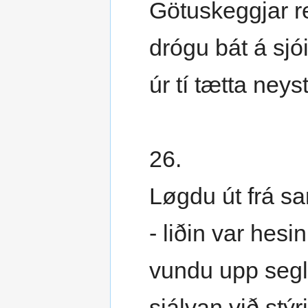
Götuskeggjar r
drógu bát á sjói
úr tí tætta neyst
26.
Løgdu út frá s
- liðin var hesin
vundu upp segl
sjálvan við stýr