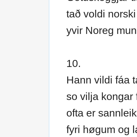
tað voldi norsk
yvir Noreg mun
10.
Hann vildi fáa t
so vilja kongar f
ofta er sannleik
fyri høgum og 