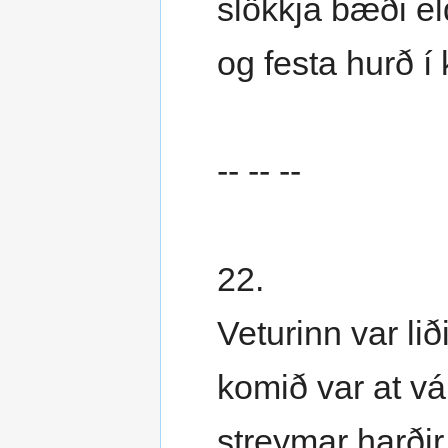
slökkja bæði el
og festa hurð í 
-- -- --
22.
Veturinn var liði
komið var at vár
streymar harði