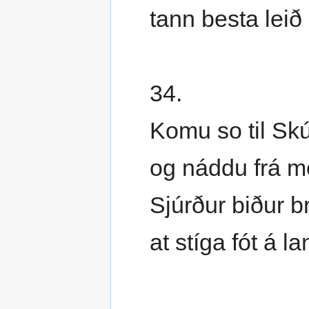
tann besta leið
34.
Komu so til Sk
og náddu frá 
Sjúrður biður b
at stíga fót á la