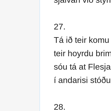
27.
Tá ið teir komu 
teir hoyrdu bri
sóu tá at Flesj
í andarisi stóðu
28.