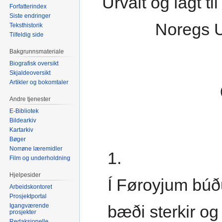
Úrvalt og lagt t
Forfatterindex
Siste endringer
Noregs U
Teksthistorik
Tilfeldig side
Bakgrunnsmateriale
Biografisk oversikt
Skjaldeoversikt
Artikler og bokomtaler
Andre tjenester
E-Bibliotek
Bildearkiv
Kartarkiv
Bøger
Norrøne læremidler
1.
Film og underholdning
Hjelpesider
Í Føroyjum búðu
Arbeidskontoret
Prosjektportal
Igangværende
bæði sterkir og 
prosjekter
Redaksjonelle