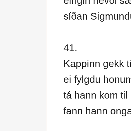
eingin hevði s
síðan Sigmundu
41.
Kappinn gekk ti
ei fylgdu honum
tá hann kom til
fann hann ong