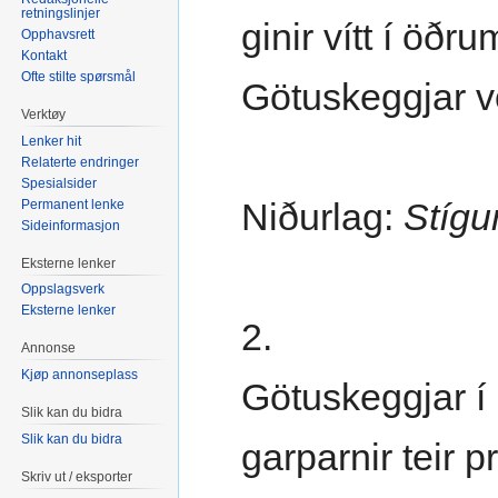
retningslinjer
ginir vítt í öð
Opphavsrett
Kontakt
Ofte stilte spørsmål
Götuskeggjar v
Verktøy
Lenker hit
Relaterte endringer
Spesialsider
Niðurlag:
Stígu
Permanent lenke
Sideinformasjon
Eksterne lenker
Oppslagsverk
Eksterne lenker
2.
Annonse
Kjøp annonseplass
Götuskeggjar í 
Slik kan du bidra
Slik kan du bidra
garparnir teir p
Skriv ut / eksporter