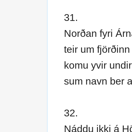
31.
Norðan fyri Ár
teir um fjörðinn
komu yvir undir
sum navn ber a
32.
Náddu ikki á H