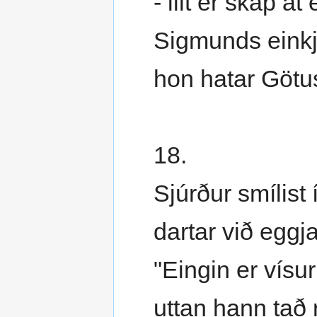
- illt er skap at 
Sigmunds einkj
hon hatar Götu
18.
Sjúrður smílist 
dartar við eggja
"Eingin er vísur 
uttan hann tað r