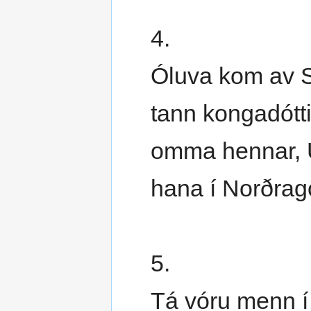
4.
Óluva kom av S
tann kongadótti
omma hennar, U
hana í Norðrag
5.
Tá vóru menn í