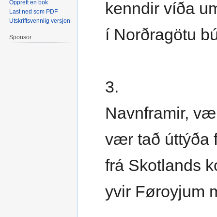
Opprett en bok
kenndir víða u
Last ned som PDF
Utskriftsvennlig versjon
í Norðragötu b
Sponsor
3.
Navnframir, væl
vær tað úttýða 
frá Skotlands 
yvir Føroyjum 