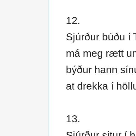
12.
Sjúrður búðu í 
má meg rætt u
býður hann sí
at drekka í höll
13.
Sjúrður situr í 