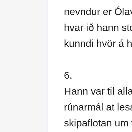
nevndur er Ólav
hvar ið hann st
kunndi hvör á h
6.
Hann var til alla
rúnarmál at les
skipaflotan um