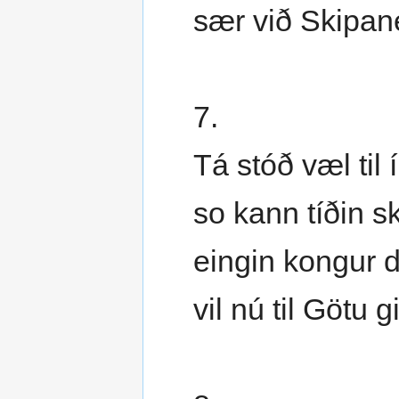
sær við Skipan
7.
Tá stóð væl til 
so kann tíðin sk
eingin kongur d
vil nú til Götu gi