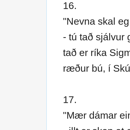
16.
"Nevna skal eg 
- tú tað sjálvur g
tað er ríka Sig
ræður bú, í Skúv
17.
"Mær dámar ein