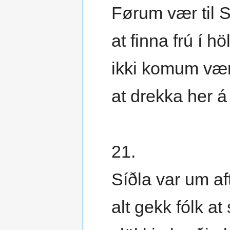
Førum vær til 
at finna frú í hö
ikki komum vær
at drekka her á
21.
Síðla var um af
alt gekk fólk at