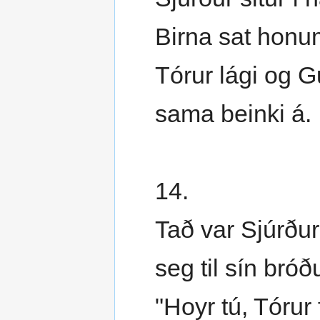
Birna sat honu
Tórur lági og Gu
sama beinki á.
14.
Tað var Sjúrður
seg til sín bróð
"Hoyr tú, Tórur