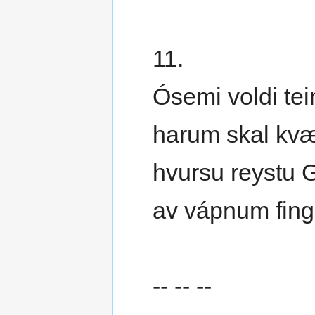
11.
Ósemi voldi te
harum skal kvæ
hvursu reystu 
av vápnum fing
-- -- --