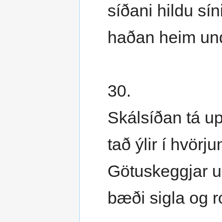
síðani hildu sín
haðan heim undi
30.
Skálsíðan tá up
tað ýlir í hvörj
Götuskeggjar u
bæði sigla og r