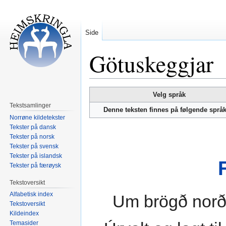
Side
Götuskeggjar
Hopp
Hopp
Velg språk
til
til
Tekstsamlinger
Denne teksten finnes på følgende språ
navigering
søk
Norrøne kildetekster
Tekster på dansk
Tekster på norsk
Tekster på svensk
Tekster på islandsk
Tekster på færøysk
Tekstoversikt
Alfabetisk index
Um brögð norð
Tekstoversikt
Kildeindex
Temasider