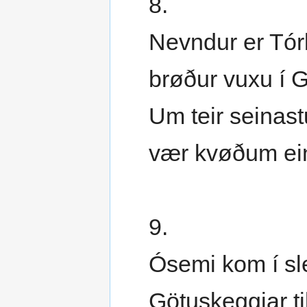
8.
Nevndur er Tór
brøður vuxu í G
Um teir seinas
vær kvøðum ein
9.
Ósemi kom í sle
Götuskeggjar ti