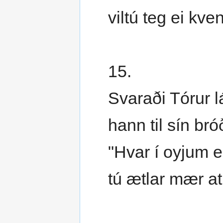
viltú teg ei kve
15.
Svaraði Tórur l
hann til sín bró
"Hvar í oyjum er
tú ætlar mær at