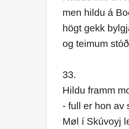
men hildu á Bo
högt gekk bylgj
og teimum stóð
33.
Hildu framm mo
- full er hon av
Møl í Skúvoyj l