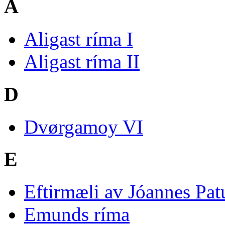
A
Aligast ríma I
Aligast ríma II
D
Dvørgamoy VI
E
Eftirmæli av Jóannes Pat
Emunds ríma