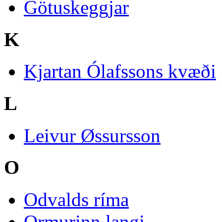
Götuskeggjar
K
Kjartan Ólafssons kvæði
L
Leivur Øssursson
O
Odvalds ríma
Ormurinn langi