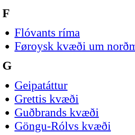
F
Flóvants ríma
Føroysk kvæði um norðma
G
Geipatáttur
Grettis kvæði
Guðbrands kvæði
Göngu-Rólvs kvæði