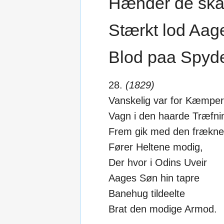
Hænder de ska
Stærkt lod Aag
Blod paa Spyd
28.
(1829)
Vanskelig var for Kæmper
Vagn i den haarde Træfni
Frem gik med den frækne
Fører Heltene modig,
Der hvor i Odins Uveir
Aages Søn hin tapre
Banehug tildeelte
Brat den modige Armod.