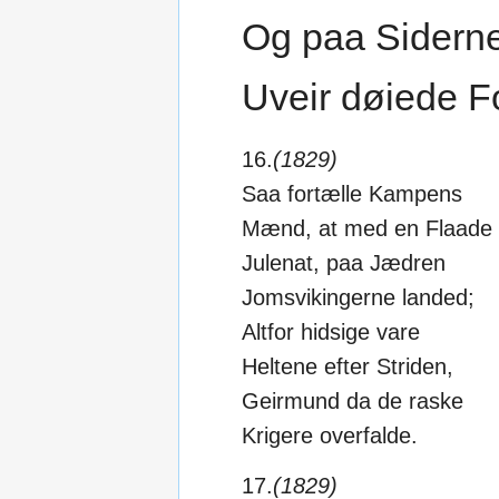
Og paa Siderne
Uveir døiede Fo
16.
(1829)
Saa fortælle Kampens
Mænd, at med en Flaade
Julenat, paa Jædren
Jomsvikingerne landed;
Altfor hidsige vare
Heltene efter Striden,
Geirmund da de raske
Krigere overfalde.
17.
(1829)