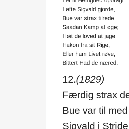
Let til Heftighed opbragt
Løfte Sigvald gjorde,
Bue var strax tilrede
Saadan Kamp at øge;
Høit de loved at jage
Hakon fra sit Rige,
Eller ham Livet røve,
Bittert Had de næred.
12.
(1829)
Færdig strax d
Bue var til med
Sigvald i Strid