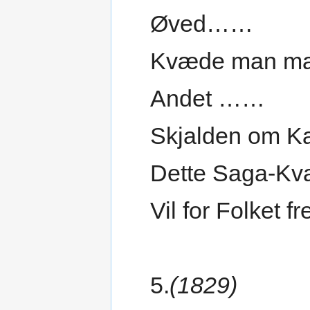
Øved……
Kvæde man ma
Andet ……
Skjalden om K
Dette Saga-Kv
Vil for Folket f
5.
(1829)