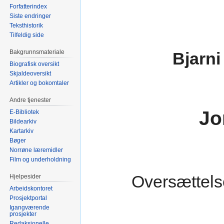
Forfatterindex
Siste endringer
Teksthistorik
Tilfeldig side
Bakgrunnsmateriale
Bjarni
Biografisk oversikt
Skjaldeoversikt
Artikler og bokomtaler
Andre tjenester
Jo
E-Bibliotek
Bildearkiv
Kartarkiv
Bøger
Norrøne læremidler
Film og underholdning
Oversættels
Hjelpesider
Arbeidskontoret
Prosjektportal
Igangværende
prosjekter
Redaksjonelle