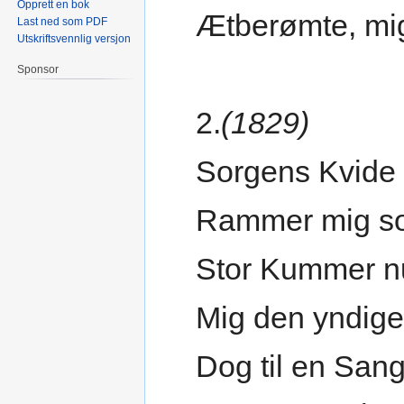
Opprett en bok
Ætberømte, mig
Last ned som PDF
Utskriftsvennlig versjon
Sponsor
2.
(1829)
Sorgens Kvide 
Rammer mig so
Stor Kummer nu
Mig den yndige
Dog til en San