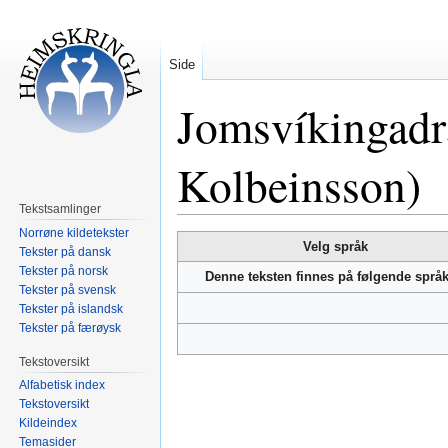
Side
Jomsvíkingadrá
Kolbeinsson)
Tekstsamlinger
Norrøne kildetekster
Hopp
Hopp
Velg språk
Tekster på dansk
til
til
Tekster på norsk
Denne teksten finnes på følgende språ
navigering
søk
Tekster på svensk
Tekster på islandsk
Tekster på færøysk
Tekstoversikt
Alfabetisk index
Tekstoversikt
Kildeindex
Temasider