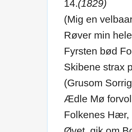
14.
(1829)
(Mig en velbaa
Røver min hel
Fyrsten bød Fo
Skibene strax 
(Grusom Sorrig
Ædle Mø forvol
Folkenes Hær, 
Øvet, gik om B