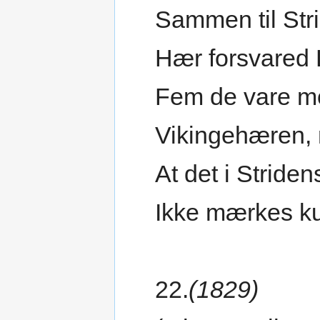
Sammen til Stri
Hær forsvared 
Fem de vare m
Vikingehæren, 
At det i Stride
Ikke mærkes k
22.
(1829)