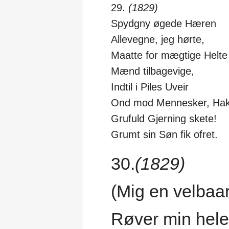
29.
(1829)
Spydgny øgede Hæren
Allevegne, jeg hørte,
Maatte for mægtige Helte
Mænd tilbagevige,
Indtil i Piles Uveir
Ond mod Mennesker, Hak
Grufuld Gjerning skete!
Grumt sin Søn fik ofret.
30.
(1829)
(Mig en velbaa
Røver min hel