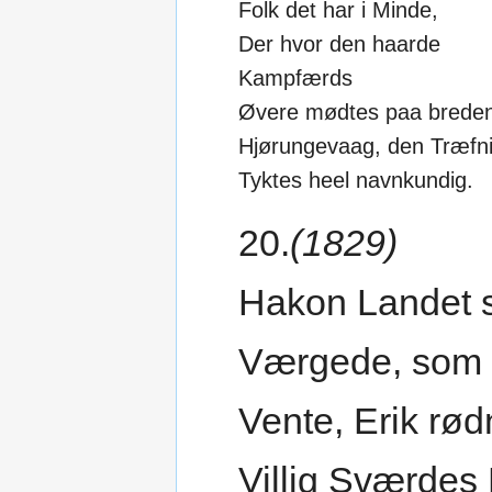
Folk det har i Minde,
Der hvor den haarde
Kampfærds
Øvere mødtes paa brede
Hjørungevaag, den Træfn
Tyktes heel navnkundig.
20.
(1829)
Hakon Landet s
Værgede, som
Vente, Erik rø
Villig Sværdes