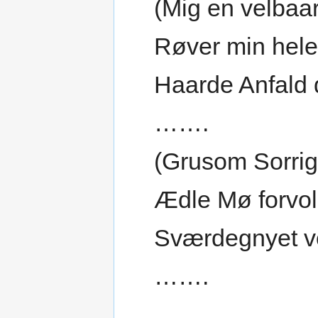
(Mig en velbaa
Røver min hel
Haarde Anfald 
…….
(Grusom Sorrig
Ædle Mø forvol
Sværdegnyet v
…….