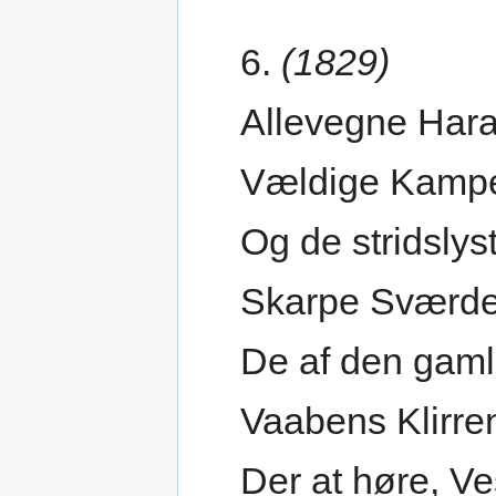
6.
(1829)
Allevegne Hara
Vældige Kampe 
Og de stridsly
Skarpe Sværde
De af den gamle
Vaabens Klirre
Der at høre, V