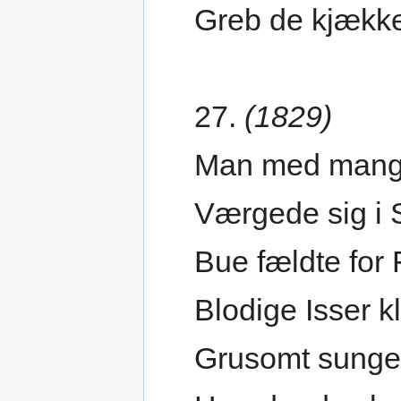
Greb de kjække
27.
(1829)
Man med mang
Værgede sig i S
Bue fældte for 
Blodige Isser k
Grusomt sunge 