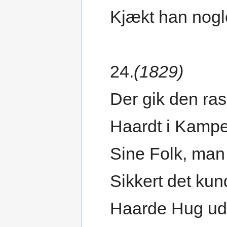
Kjækt han nog
24.
(1829)
Der gik den ra
Haardt i Kamp
Sine Folk, man 
Sikkert det kun
Haarde Hug ud