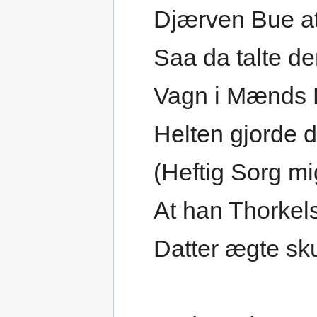
Djærven Bue at
Saa da talte d
Vagn i Mænds 
Helten gjorde de
(Heftig Sorg m
At han Thorkels
Datter ægte sk