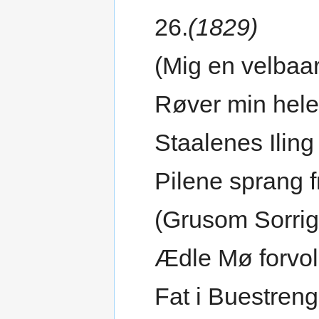
26.
(1829)
(Mig en velbaa
Røver min hel
Staalenes Iling
Pilene sprang 
(Grusom Sorrig
Ædle Mø forvol
Fat i Buestren