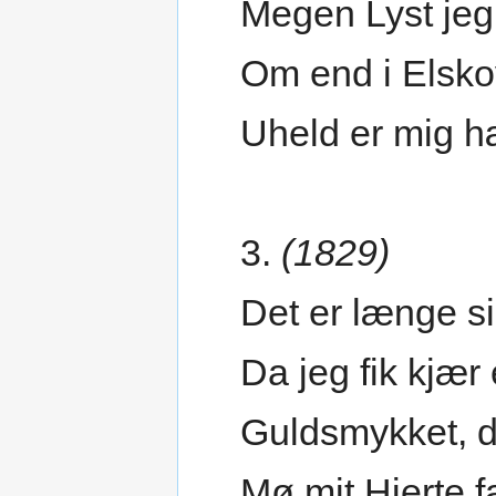
Megen Lyst jeg
Om end i Elsk
Uheld er mig h
3.
(1829)
Det er længe s
Da jeg fik kjær
Guldsmykket, 
Mø mit Hjerte f