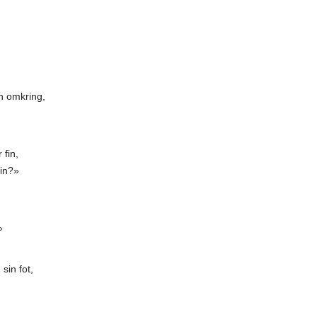
n omkring,
 fin,
in?»
»
sin fot,