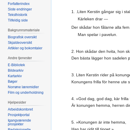
Forfatterindex
Siste endringer
1. .Liten Kerstin gångar sig i sta
Teksthistorik
Kärleken drar —
Tilfeldig side
Der skådar hon fålarne alla fem
Bakgrunnsmateriale
Man spelar i pavelun.
Biografisk oversikt
Skjaldeoversikt
Artikler og bokomtaler
2. Hon skådar den hvita, hon sk
Den bästa lägger hon sadelen p
Andre tjenester
E-Bibliotek
Bildearkiv
3. Liten Kerstin rider på konung
Kartarkiv
Konungens frilla för henne ute s
Bøger
Norrøne læremidler
Film og underholdning
4. »God dag, god dag, kär frilla f
Hjelpesider
Är konungen hemma, herren di
Arbeidskontoret
Prosjektportal
Igangværende
5. »Konungen är inte hemma,
prosjekter
Han har ridit till tinget.»
Redaksjonelle