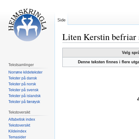
Side
Liten Kerstin befriar
Hopp
Hopp
Velg spr
til
til
Denne teksten finnes i flere ut
navigering
søk
Tekstsamlinger
Norrøne kildetekster
Tekster på dansk
Tekster på norsk
Tekster på svensk
Tekster på islandsk
Tekster på færøysk
Tekstoversikt
Alfabetisk index
Tekstoversikt
Kildeindex
Temasider