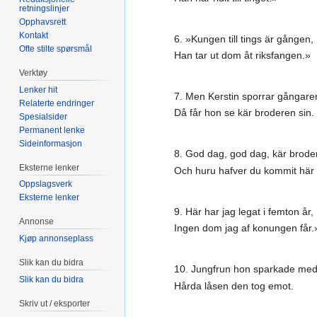
retningslinjer
Opphavsrett
Kontakt
6. »Kungen till tings är gången,
Ofte stilte spørsmål
Han tar ut dom åt riksfangen.»
Verktøy
Lenker hit
7. Men Kerstin sporrar gångare
Relaterte endringer
Då får hon se kär broderen sin.
Spesialsider
Permanent lenke
Sideinformasjon
8. God dag, god dag, kär broder
Eksterne lenker
Och huru hafver du kommit här 
Oppslagsverk
Eksterne lenker
9. Här har jag legat i femton år,
Annonse
Ingen dom jag af konungen får.
Kjøp annonseplass
Slik kan du bidra
10. Jungfrun hon sparkade med 
Slik kan du bidra
Hårda låsen den tog emot.
Skriv ut / eksporter