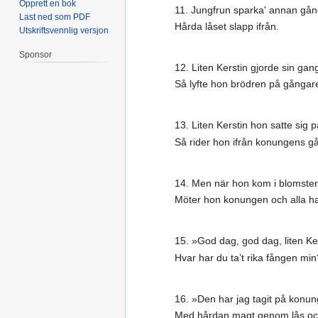
Opprett en bok
11. Jungfrun sparka' annan gån
Last ned som PDF
Hårda låset slapp ifrån.
Utskriftsvennlig versjon
Sponsor
12. Liten Kerstin gjorde sin gan
Så lyfte hon brödren på gångar
13. Liten Kerstin hon satte sig 
Så rider hon ifrån konungens gå
14. Men när hon kom i blomste
Möter hon konungen och alla h
15. »God dag, god dag, liten Ker
Hvar har du ta’t rika fången mi
16. »Den har jag tagit på konu
Med hårdan magt genom lås och