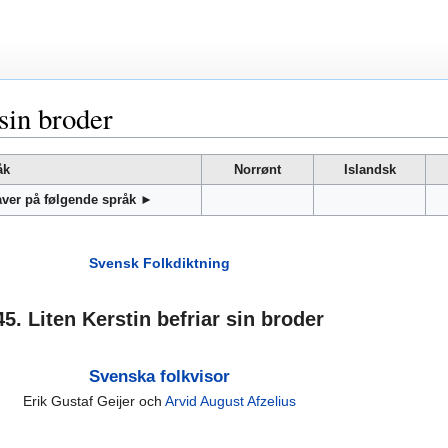
 sin broder
åk
Norrønt
Islandsk
gaver på følgende språk ►
Svensk Folkdiktning
45. Liten Kerstin befriar sin broder
Svenska folkvisor
Erik Gustaf Geijer och
Arvid August Afzelius