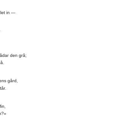
llet in —
.
ådar den grå;
å.
ens gård,
tår.
in,
n?»