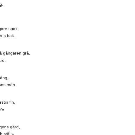
g,
gare spak,
ens bak.
på gångaren grå,
rd.
räng,
ans män.
stin fin,
n?»
ngens gård,
 stål.»