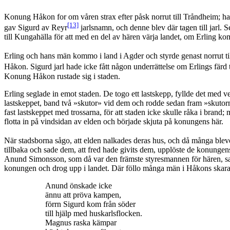
Konung Håkon for om våren strax efter påsk norrut till Tråndheim; h
[13]
gav Sigurd av Reyr
jarlsnamn, och denne blev där tagen till jarl.
till Kungahälla för att med en del av hären värja landet, om Erling k
Erling och hans män kommo i land i Agder och styrde genast norrut t
Håkon. Sigurd jarl hade icke fått någon underrättelse om Erlings färd 
Konung Håkon rustade sig i staden.
Erling seglade in emot staden. De togo ett lastskepp, fyllde det med v
lastskeppet, band två »skutor» vid dem och rodde sedan fram »skutorn
fast lastskeppet med trossarna, för att staden icke skulle råka i brand
flotta in på vindsidan av elden och började skjuta på konungens här.
När stadsborna sågo, att elden nalkades deras hus, och då många blevo
tillbaka och sade dem, att fred hade givits dem, upplöste de konunge
Anund Simonsson, som då var den främste styresmannen för hären, sade:
konungen och drog upp i landet. Där föllo många män i Håkons skara.
Anund önskade icke
ännu att pröva kampen,
förrn Sigurd kom från söder
till hjälp med huskarlsflocken.
Magnus raska kämpar