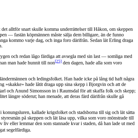
t det alltför snart skulle komma underrättelser till Håkon, om skeppen
keppen — fastän köpmännen måste sälja dem billigare, än de funno
ånga kommo varje dag, och inga foro därifrån. Sedan lät Erling draga
p.
rtygen och redan lågo färdiga att avsegla med sin last — somliga med
[25]
nnan man hade hunnit till non
den dagen, hade alla som voro
g ländermännen och ledingsfolket. Han hade icke på lång tid haft några
g »skakke» hade låtit draga upp sina skepp i Bjorgvin och att de
jarl och Anund Simonsson in i Raumsdal för att skaffa folk och skepp;
et längre söderut; han menade, att deras färd därifrån skulle gå
nungsluren, kallade krigsfolket och stadsborna till sig och lät sätta
 styresmän på skeppen och lät läsa upp, vilka som voro mönstrade till
v liv eller lemmar den som stannade kvar i staden, då han lade ut med
gat segelfärdiga.