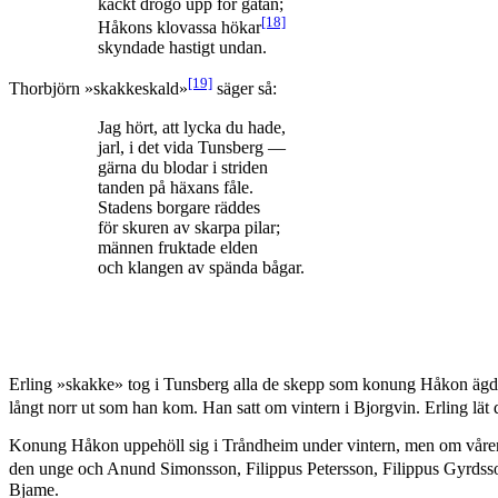
käckt drogo upp för gatan;
[18]
Håkons klovassa hökar
skyndade hastigt undan.
[19]
Thorbjörn »skakkeskald»
säger så:
Jag hört, att lycka du hade,
jarl, i det vida Tunsberg —
gärna du blodar i striden
tanden på häxans fåle.
Stadens borgare räddes
för skuren av skarpa pilar;
männen fruktade elden
och klangen av spända bågar.
Erling »skakke» tog i Tunsberg alla de skepp som konung Håkon ägd
långt norr ut som han kom. Han satt om vintern i Bjorgvin. Erling l
Konung Håkon uppehöll sig i Tråndheim under vintern, men om våren d
den unge och Anund Simonsson, Filippus Petersson, Filippus Gyrdss
Bjame.