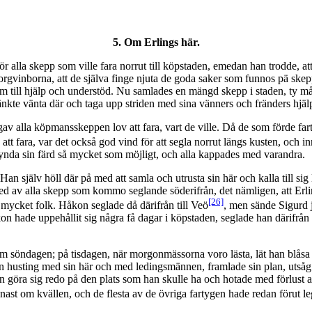
5. Om Erlings här.
r alla skepp som ville fara norrut till köpstaden, emedan han trodde, at
Bjorgvinborna, att de själva finge njuta de goda saker som funnos pä s
em till hjälp och understöd. Nu samlades en mängd skepp i staden, ty m
tänkte vänta där och taga upp striden med sina vänners och fränders hjäl
gav alla köpmansskeppen lov att fara, vart de ville. Då de som förde fa
att fara, var det också god vind för att segla norrut längs kusten, och i
kynda sin färd så mycket som möjligt, och alla kappades med varandra.
n själv höll där på med att samla och utrusta sin här och kalla till si
 av alla skepp som kommo seglande söderifrån, det nämligen, att Erlin
[26]
 mycket folk. Håkon seglade då därifrån till Veö
, men sände Sigurd 
de uppehållit sig några få dagar i köpstaden, seglade han därifrån lit
öndagen; på tisdagen, när morgonmässorna voro lästa, lät han blåsa i ko
an husting med sin här och med ledingsmännen, framlade sin plan, utsåg
n göra sig redo på den plats som han skulle ha och hotade med förlust a
ast om kvällen, och de flesta av de övriga fartygen hade redan förut le