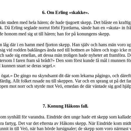
6. Om Erling »skakke».
rån staden med hela hären; de hade tjugoett skepp. Det blåste en krafti
å Erling seglade norrut förbi Fjordarna, sände han en »skuta» in från s
örde honom med sig ut till hären; han for på konungens skepp.
låg där i en hamn med fjorton skepp. Han själv och hans män voro upp
de sig vid rodden baklänges ända ned till bottnen av båten och togo icke
ch sade sig emellan, att dessa män troligen hade nyheter att framföra. 
rsom I faren fram så brådt?» Den som först kunde få mål i munnen för 
 kunnen snart se deras segel.»
ögat.» De gingo nu skyndsamt dit där som lekarna pågingo, och därefter l
 färdig. Allt folket rusade nu till skeppen. Var och en sprang ut på d
eppen mot norr och styrde mot Veö, emedan de där väntade sig god hjäl
7. Konung Håkons fall.
om synhåll för varandra. Eindride den unge hade ett skepp som kallad
dra fartyg. Det var det eftersta av Håkons skepp. När Eindride kom mid
it in till Veö, när han hörde lursignaler; de skepp som voro närmast v