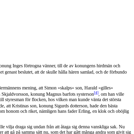
 konung Inges förtrogna vänner, till de av konungens hirdmän och
et genast beslutet, att de skulle hålla hären samlad, och de förbundo
ndermännens mening, att Simon »skalps» son, Harald »gilles»
[4]
laus Skjaldvorsson, konung Magnus barfots systerson
, om han ville
ill styresman för flocken, hos vilken man kunde vänta det största
de, att Kristinas son, konung Sigurds dotterson, hade den bästa
e om honom och riket, nämligen hans fader Erling, en klok och oböjlig
lle vilja draga sig undan från att åtaga sig denna vanskliga sak. Nu
mer att gå på samma sätt nu, som det har gått många andra som givit sig