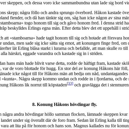
s över skeppen, och dessa voro icke sammanbundna utan lade sig bord vi
ons skepp; några föllo och andra sprungo överbord. Håkon kastade öve
t bland fiender, och då han tänkte sig om, såg han icke någon av sina mä
amboarna» togo honom till sig och gåvo honom fred. I denna strid hade 
p beskylldes Erlings egna män. Efter detta blev det ett uppehåll i stri
h att »stamboarna» hade tagit honom till sig och hotade att försvara h
 undan, men sade sig icke sätta sig emot, att konungen finge fred, om d
efter lät Erling blåsa starkt i lurarna och befallde, att man skulle ro t
 alla härskri, eggade varandra och kastade sig in i striden.
an hans män hade blivit varse detta, rodde de häftigt fram, kastade sk
o, var de voro blottade för hugg. En stor del av konung Håkons här föl
et tjänade icke något till för Håkons män att bedja om nåd, undantagande
»kunta». Några skepp kommo undan och rodde in i fjordarna, och de mä
[33]
onung Håkons lik norrut till köpstaden
och gravlägga det i stenmuren 
8. Konung Håkons hövdingar fly.
 några andra hövdingar höllo samman flocken, lämnade skeppen kvar i
ndet under sig överallt där de foro fram. Sedan lät Erling kalla till tin
 vara att lita på för honom och hans son. Magnus kallades nu för konung