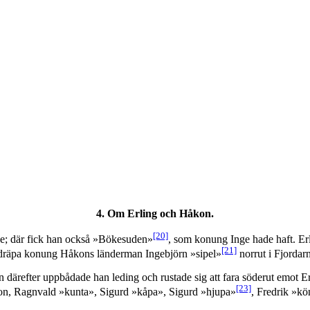
4. Om Erling och Håkon.
[20]
e; där fick han också »Bökesuden»
, som konung Inge hade haft. Er
[21]
ät dräpa konung Håkons länderman Ingebjörn »sipel»
norrut i Fjordar
ärefter uppbådade han leding och rustade sig att fara söderut emot E
[23]
on, Ragnvald »kunta», Sigurd »kåpa», Sigurd »hjupa»
, Fredrik »k