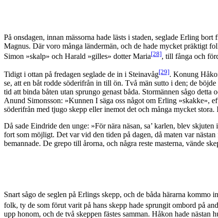
På onsdagen, innan mässorna hade lästs i staden, seglade Erling bort f
Magnus. Där voro många ländermän, och de hade mycket präktigt folk. D
[28]
Simon »skalp» och Harald »gilles» dotter Maria
, till fånga och f
[29]
Tidigt i ottan på fredagen seglade de in i Steinavåg
. Konung Håkon 
se, att en båt rodde söderifrån in till ön. Två män sutto i den; de böj
tid att binda båten utan sprungo genast båda. Stormännen sågo detta o
Anund Simonsson: »Kunnen I säga oss något om Erling »skakke», efte
söderifrån med tjugo skepp eller inemot det och många mycket stora. I
Då sade Eindride den unge: »För nära näsan, sa’ karlen, blev skjuten i 
fort som möjligt. Det var vid den tiden på dagen, då maten var nästan
bemannade. De grepo till årorna, och några reste masterna, vände sk
Snart sågo de seglen på Erlings skepp, och de båda härarna kommo in
folk, ty de som förut varit på hans skepp hade sprungit ombord på an
upp honom, och de två skeppen fästes samman. Håkon hade nästan hunn