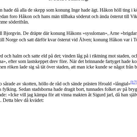
an hade då alla de skepp som konung Inge hade ägt. Håkon höll ting i 
 Sedan foro Håkon och hans män tillbaka söderut och ända österut till Vi
omme söderifrån.
ill Bjorgvin. De dräpte där konung Håkons »syssloman», Arne »brigdar
till Norge och satt därför kvar österut vid Älven; konung Håkon var i Tu
ed och halm och satte eld på det; vinden låg på i riktning mot staden, 
a», efter som lastskeppet drev före. När det brinnande fartyget hade k
; men röken lade sig så tät över staden, att man icke kunde se något frå
[17
 sårade av skotten, höllo de råd och sände prästen Hroald »långtal»
ns fylking. Sedan stadsborna hade dragit bort, tunnades folket av på b
 »Icke vill jag kämpa för att vinna makten åt Sigurd jarl, då han själv
 Detta blev då kvädet: