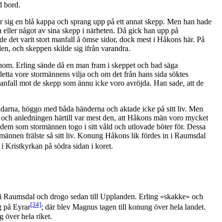
d bord.
r sig en blå kappa och sprang upp på ett annat skepp. Men han hade
n eller något av sina skepp i närheten. Då gick han upp på
det varit stort manfall å ömse sidor, dock mest i Håkons här. På
den, och skeppen skilde sig ifrån varandra.
onom. Erling sände då en man fram i skeppet och bad säga
etta vore stormännens vilja och om det från hans sida söktes
ill anfall mot de skepp som ännu icke voro avröjda. Han sade, att de
öldarna, höggo med båda händerna och aktade icke på sitt liv. Men
l, och anledningen härtill var mest den, att Håkons män voro mycket
s dem som stormännen togo i sitt våld och utlovade böter för. Dessa
nnen frälste så sitt liv. Konung Håkons lik fördes in i Raumsdal
i Kristkyrkan på södra sidan i koret.
 Raumsdal och drogo sedan till Upplanden. Erling »skakke» och
[34]
g på Eyrar
; där blev Magnus tagen till konung över hela landet.
 över hela riket.