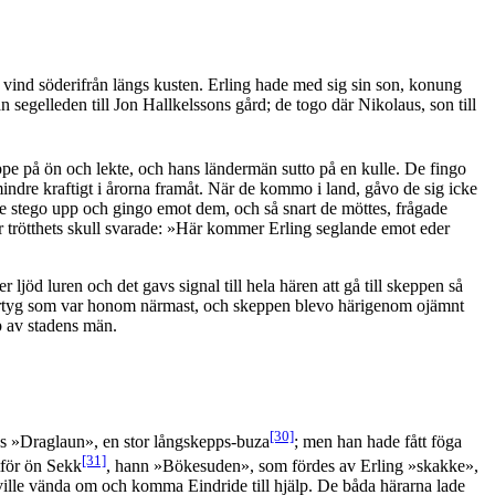
g vind söderifrån längs kusten. Erling hade med sig sin son, konung
egelleden till Jon Hallkelssons gård; de togo där Nikolaus, son till
e på ön och lekte, och hans ländermän sutto på en kulle. De fingo
 mindre kraftigt i årorna framåt. När de kommo i land, gåvo de sig icke
De stego upp och gingo emot dem, och så snart de möttes, frågade
trötthets skull svarade: »Här kommer Erling seglande emot eder
jöd luren och det gavs signal till hela hären att gå till skeppen så
et fartyg som var honom närmast, och skeppen blevo härigenom ojämnt
p av stadens män.
[30]
es »Draglaun», en stor långskepps-buza
; men han hade fått föga
[31]
tför ön Sekk
, hann »Bökesuden», som fördes av Erling »skakke»,
ille vända om och komma Eindride till hjälp. De båda härarna lade