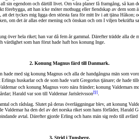
t all sin egendom och därtill livet. Om våra planer få framgång, så kan d
kt förebygga, att han icke möter mothugg eller fiendskap av dem som ä
tt det tyckes mig ligga den största fara för mitt liv i att tjäna Håkon; o
flocken, om det är allas eder mening och önskan och om I viljen bekräft
konung över hela riket; han var då fem år gammal. Därefter trädde alla
ch värdighet som han förut hade haft hos konung Inge.
2. Konung Magnus färd till Danmark.
epp; han hade med sig konung Magnus och alla de handgångna män som v
t Erlings huskarlar och de som hade varit Gregorius tjänare; de hade til
Valdemar och konung Magnus voro nära fränder; konung Valdemars m
[9]
årdar; Harald var son till Valdemar Jarisleivsson
.
tal och rådslag. Slutet på deras överläggningar blev, att konung Valde
le Valdemar ha den del av det norska riket som hans förfäder, Harald G
dande avtal. Därefter gjorde Erling och hans män sig redo till avfärd
3. Strid i Tunsberg.