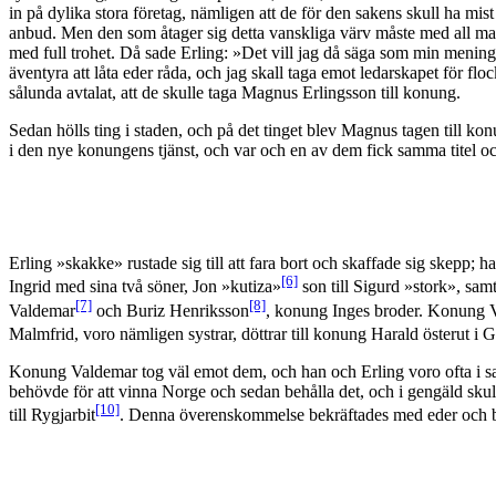
in på dylika stora företag, nämligen att de för den sakens skull ha mis
anbud. Men den som åtager sig detta vanskliga värv måste med all ma
med full trohet. Då sade Erling: »Det vill jag då säga som min mening, a
äventyra att låta eder råda, och jag skall taga emot ledarskapet för 
sålunda avtalat, att de skulle taga Magnus Erlingsson till konung.
Sedan hölls ting i staden, och på det tinget blev Magnus tagen till 
i den nye konungens tjänst, och var och en av dem fick samma titel o
Erling »skakke» rustade sig till att fara bort och skaffade sig sk
[6]
Ingrid med sina två söner, Jon »kutiza»
son till Sigurd »stork», sam
[7]
[8]
Valdemar
och Buriz Henriksson
, konung Inges broder. Konung 
Malmfrid, voro nämligen systrar, döttrar till konung Harald österut i G
Konung Valdemar tog väl emot dem, och han och Erling voro ofta i sam
behövde för att vinna Norge och sedan behålla det, och i gengäld skul
[10]
till Rygjarbit
. Denna överenskommelse bekräftades med eder och bin