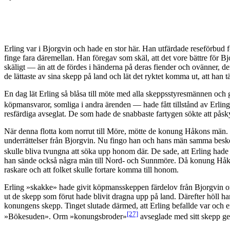
Erling var i Bjorgvin och hade en stor här. Han utfärdade reseförbud fö
finge fara däremellan. Han föregav som skäl, att det vore bättre för 
skäligt — än att de fördes i händerna på deras fiender och ovänner, d
de lättaste av sina skepp på land och lät det ryktet komma ut, att han 
En dag lät Erling så blåsa till möte med alla skeppsstyresmännen och 
köpmansvaror, somliga i andra ärenden — hade fått tillstånd av Erling 
resfärdiga avseglat. De som hade de snabbaste fartygen sökte att pås
När denna flotta kom norrut till Möre, mötte de konung Håkons män. Ha
underrättelser från Bjorgvin. Nu fingo han och hans män samma besked
skulle bliva tvungna att söka upp honom där. De sade, att Erling hade
han sände också några män till Nord- och Sunnmöre. Då konung Håkon ha
raskare och att folket skulle fortare komma till honom.
Erling »skakke» hade givit köpmansskeppen färdelov från Bjorgvin om s
ut de skepp som förut hade blivit dragna upp på land. Därefter höll h
konungens skepp. Tinget slutade därmed, att Erling befallde var och e
[27]
»Bökesuden». Orm »konungsbroder»
avseglade med sitt skepp gen