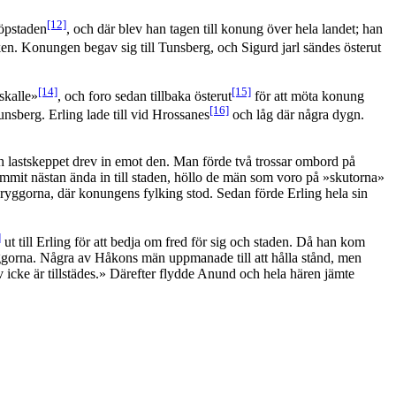
[12]
köpstaden
, och där blev han tagen till konung över hela landet; han
ken. Konungen begav sig till Tunsberg, och Sigurd jarl sändes österut
[14]
[15]
skalle»
, och foro sedan tillbaka österut
för att möta konung
[16]
nsberg. Erling lade till vid Hrossanes
och låg där några dygn.
och lastskeppet drev in emot den. Man förde två trossar ombord på
ommit nästan ända in till staden, höllo de män som voro på »skutorna»
n bryggorna, där konungens fylking stod. Sedan förde Erling hela sin
]
ut till Erling för att bedja om fred för sig och staden. Då han kom
ryggorna. Några av Håkons män uppmanade till att hålla stånd, men
 icke är tillstädes.» Därefter flydde Anund och hela hären jämte