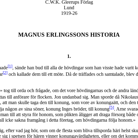
C.W.K. Gleerups Förlag
Lund
1919-26
MAGNUS ERLINGSSONS HISTORIA
1.
[1]
hade
, sände han bud till alla de hövdingar som han visste hade varit
[2]
ar
och kallade dem till ett möte. Då de träffades och samtalade, blev d
» tog till orda och frågade, om det vore hövdingarnas och de andra lä
 sättas till anförare för flocken. Jon undanbad sig. Man sporde då Niko
 att man skulle taga den till konung, som vore av konungaätt, och den t
[5]
a någon av sina söner, konung Inges bröder, till konung
. Arne svara
man till att styra för honom, som plikten åligger att draga försorg båd
all icke sakna framgång i detta företag, om hövdingarna följa honom.»
, efter vad jag hör, som om de flesta som bliva tillsporda häri helst sku
ler sig i spetsen för hären vinner konungavärdigheten, eller om det kom