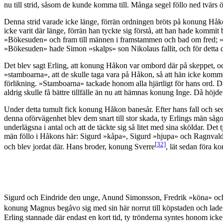
nu till strid, såsom de kunde komma till. Många segel föllo ned tvär
Denna strid varade icke länge, förrän ordningen bröts på konung Håk
icke varit där länge, förrän han tyckte sig förstå, att han hade kommi
»Bökesuden» och fram till männen i framstammen och bad om fred; »st
»Bökesuden» hade Simon »skalps» son Nikolaus fallit, och för detta drå
Det blev sagt Erling, att konung Håkon var ombord där på skeppet, oc
»stamboarna», att de skulle taga vara på Håkon, så att hän icke komme
förlikning. »Stamboarna» tackade honom alla hjärtligt för hans ord. Där
aldrig skulle få bättre tillfälle än nu att hämnas konung Inge. Då höjde
Under detta tumult fick konung Håkon banesår. Efter hans fall och sed
denna oförvägenhet blev dem snart till stor skada, ty Erlings män såg
underlägsna i antal och att de täckte sig så litet med sina sköldar. D
män föllo i Håkons här: Sigurd »kåpa», Sigurd »hjupa» och Ragnvald 
[32]
och blev jordat där. Hans broder, konung Sverre
, lät sedan föra k
Sigurd och Eindride den unge, Anund Simonsson, Fredrik »köna» och
konung Magnus begåvo sig med sin här norrut till köpstaden och lade la
Erling stannade där endast en kort tid, ty trönderna syntes honom icke