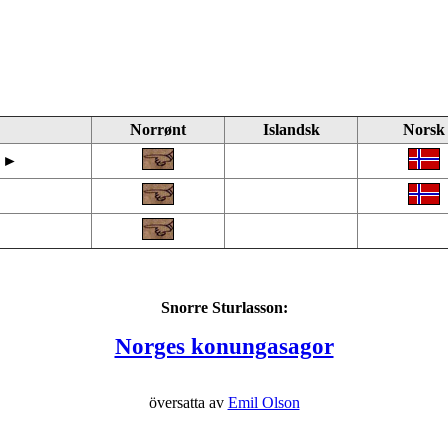
Norrønt
Islandsk
Norsk
k ►
Snorre Sturlasson:
Norges konungasagor
översatta av
Emil Olson