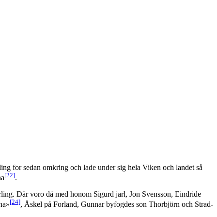
ling for sedan omkring och lade under sig hela Viken och landet så
[22]
na
.
rling. Där voro då med honom Sigurd jarl, Jon Svensson, Eindride
[24]
öna»
, Åskel på Forland, Gunnar byfogdes son Thorbjörn och Strad-