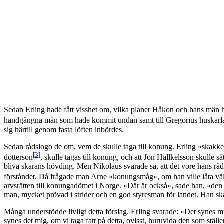
Sedan Erling hade fått visshet om, vilka planer Håkon och hans män 
handgångna män som hade kommit undan samt till Gregorius huskarl
sig härtill genom fasta löften inbördes.
Sedan rådslogo de om, vem de skulle taga till konung. Erling »skakke
[3]
dotterson
, skulle tagas till konung, och att Jon Hallkelsson skulle
bliva skarans hövding. Men Nikolaus svarade så, att det vore hans råd,
förståndet. Då frågade man Arne »konungsmåg», om han ville låta välj
arvsrätten till konungadömet i Norge. »Där är också», sade han, »den 
man, mycket prövad i strider och en god styresman för landet. Han sk
Många understödde livligt detta förslag. Erling svarade: »Det synes mig
synes det mig, om vi taga fatt på detta, ovisst, huruvida den som stäl