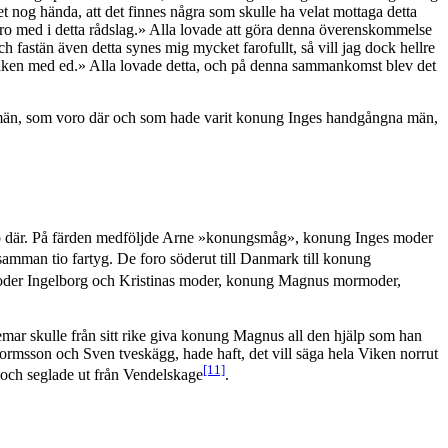
et nog hända, att det finnes några som skulle ha velat mottaga detta
ro med i detta rådslag.» Alla lovade att göra denna överenskommelse
ch fastän även detta synes mig mycket farofullt, så vill jag dock hellre
a saken med ed.» Alla lovade detta, och på denna sammankomst blev det
 de män, som voro där och som hade varit konung Inges handgångna män,
oro där. På färden medföljde Arne »konungsmåg», konung Inges moder
lsamman tio fartyg. De foro söderut till Danmark till konung
oder Ingelborg och Kristinas moder, konung Magnus mormoder,
mar skulle från sitt rike giva konung Magnus all den hjälp som han
ormsson och Sven tveskägg, hade haft, det vill säga hela Viken norrut
[11]
 och seglade ut från Vendelskage
.