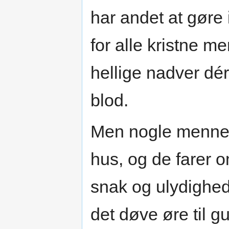
har andet at gøre 
for alle kristne 
hellige nadver dé
blod.
Men nogle mennesk
hus, og de farer 
snak og ulydighed
det døve øre til g