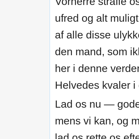
Vorherre straffe 
ufred og alt muligt
af alle disse ulyk
den mand, som ikk
her i denne verden
Helvedes kvaler i
Lad os nu — gode
mens vi kan, og m
lad os rette os eft