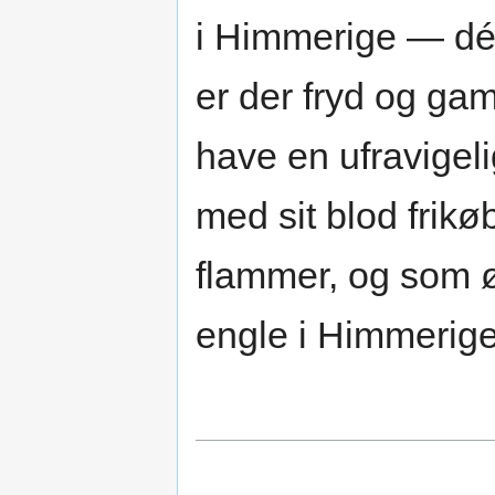
i Himmerige — dér
er der fryd og ga
have en ufravigeli
med sit blod frik
flammer, og som ø
engle i Himmerige