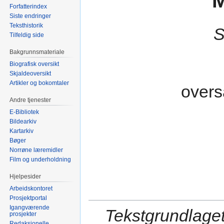
M
Forfatterindex
Siste endringer
Teksthistorik
S
Tilfeldig side
Bakgrunnsmateriale
Biografisk oversikt
Skjaldeoversikt
Artikler og bokomtaler
overs
Andre tjenester
E-Bibliotek
Bildearkiv
Kartarkiv
Bøger
Norrøne læremidler
Film og underholdning
Hjelpesider
Arbeidskontoret
Prosjektportal
Igangværende
Tekstgrundlaget
prosjekter
Redaksjonelle