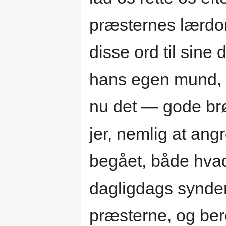
præsternes lærdom
disse ord til sine 
hans egen mund, s
nu det — gode brø
jer, nemlig at ang
begået, både hva
dagligdags synder
præsterne, og ber