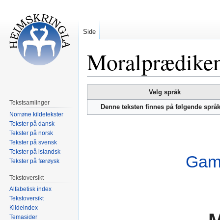
Side
Moralprædike
Hopp
Hopp
Velg språk
til
til
Tekstsamlinger
Denne teksten finnes på følgende språ
navigering
søk
Norrøne kildetekster
Tekster på dansk
Tekster på norsk
Tekster på svensk
Tekster på islandsk
Gamm
Tekster på færøysk
Tekstoversikt
Alfabetisk index
Tekstoversikt
Kildeindex
Temasider