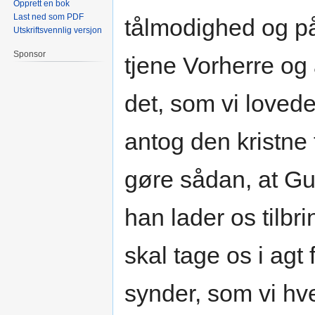
Opprett en bok
Last ned som PDF
tålmodighed og p
Utskriftsvennlig versjon
Sponsor
tjene Vorherre og
det, som vi lovede
antog den kristne t
gøre sådan, at Gu
han lader os tilbr
skal tage os i agt
synder, som vi hve