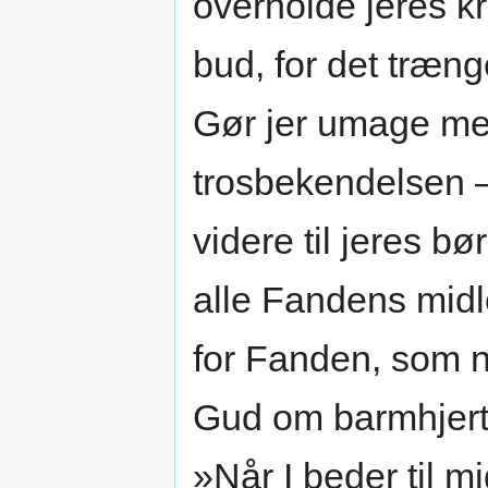
overholde jeres kr
bud, for det trænge
Gør jer umage med
trosbekendelsen 
videre til jeres 
alle Fandens midle
for Fanden, som 
Gud om barmhjert
»Når I beder til mi