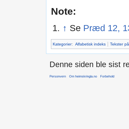
Note:
↑
Se
Præd 12, 1
Kategorier
:
Alfabetisk indeks
Tekster p
Denne siden ble sist re
Personvern
Om heimskringla.no
Forbehold