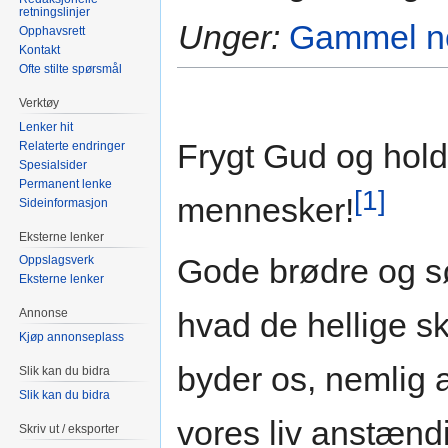
retningslinjer
Unger:
Gammel no
Opphavsrett
Kontakt
Ofte stilte spørsmål
Verktøy
Lenker hit
Frygt Gud og hold
Relaterte endringer
Spesialsider
Permanent lenke
[1]
mennesker!
Sideinformasjon
Eksterne lenker
Gode brødre og søs
Oppslagsverk
Eksterne lenker
hvad de hellige skr
Annonse
Kjøp annonseplass
byder os, nemlig a
Slik kan du bidra
Slik kan du bidra
vores liv anstænd
Skriv ut / eksporter