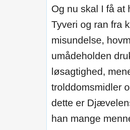
Og nu skal I få a
Tyveri og ran fra 
misundelse, hovmo
umådeholden druk,
løsagtighed, mene
trolddomsmidler 
dette er Djævelen
han mange mennesk