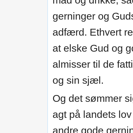
mad og drikke, så
gerninger og Guds
adfærd. Ethvert re
at elske Gud og g
almisser til de fat
og sin sjæl.
Og det sømmer sig
agt på landets lo
andre gode gerning