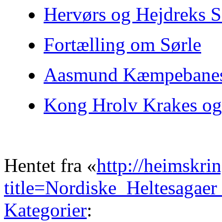
Hervørs og Hejdreks 
Fortælling om Sørle
Aasmund Kæmpebanes
Kong Hrolv Krakes o
Hentet fra «
http://heimskri
title=Nordiske_Heltesaga
Kategorier
: