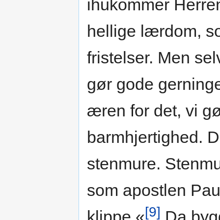
ihukommer Herrens
hellige lærdom, s
fristelser. Men sel
gør gode gerninger
æren for det, vi 
barmhjertighed. D
stenmure. Stenmu
som apostlen Paul
[9]
klippe.«
Da bygg