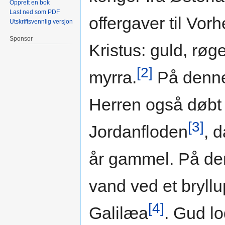
Opprett en bok
Last ned som PDF
offergaver til Vor
Utskriftsvennlig versjon
Sponsor
Kristus: guld, røg
[2]
myrra.
På denne
Herren også døbt 
[3]
Jordanfloden
, 
år gammel. På de
vand ved et bryllu
[4]
Galilæa
. Gud lo