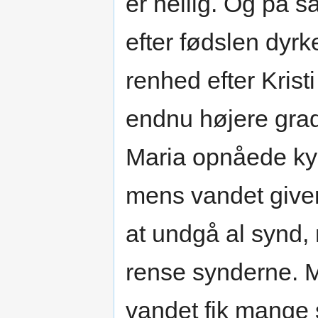
er hellig. Og på
efter fødslen dyr
renhed efter Krist
endnu højere grad
Maria opnåede kys
mens vandet giver
at undgå al synd, 
rense synderne. M
vandet fik mange