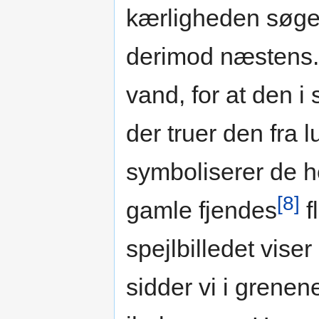
kærligheden søge
derimod næstens. 
vand, for at den i 
der truer den fra 
symboliserer de hel
[8]
gamle fjendes
f
spejlbilledet vis
sidder vi i grenen