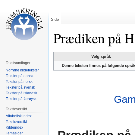
Side
Prædiken på H
Hopp
Hopp
Velg språk
til
til
Tekstsamlinger
Denne teksten finnes på følgende språ
navigering
søk
Norrøne kildetekster
Tekster på dansk
Tekster på norsk
Tekster på svensk
Tekster på islandsk
Gamm
Tekster på færøysk
Tekstoversikt
Alfabetisk index
Tekstoversikt
Kildeindex
Temasider