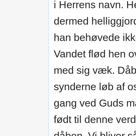
i Herrens navn. He
dermed helliggjor
han behøvede ikke
Vandet flød hen o
med sig væk. Dåb
synderne løb af o
gang ved Guds ma
født til denne ver
dåben. Vi bliver s