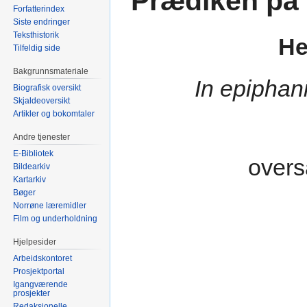
Prædiken på
Forfatterindex
Siste endringer
Teksthistorik
He
Tilfeldig side
Bakgrunnsmateriale
In epiphan
Biografisk oversikt
Skjaldeoversikt
Artikler og bokomtaler
Andre tjenester
E-Bibliotek
overs
Bildearkiv
Kartarkiv
Bøger
Norrøne læremidler
Film og underholdning
Hjelpesider
Arbeidskontoret
Prosjektportal
Igangværende
prosjekter
Redaksjonelle