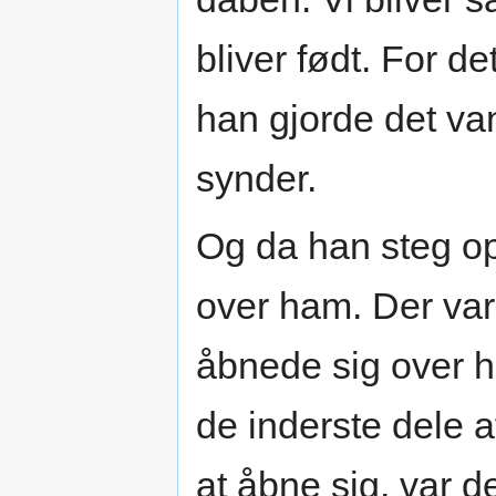
bliver født. For d
han gjorde det van
synder.
Og da han steg op
over ham. Der var
åbnede sig over h
de inderste dele 
at åbne sig, var d