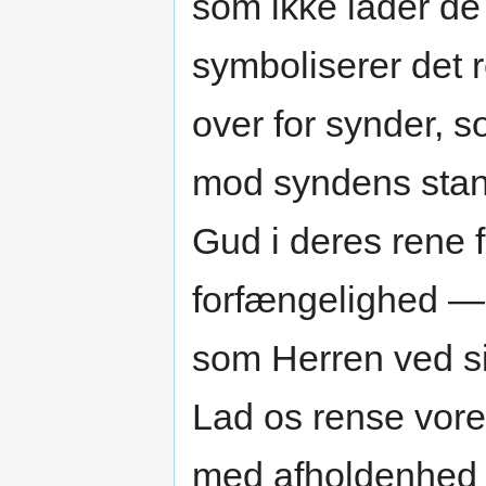
som ikke lader de
symboliserer det 
over for synder, 
mod syndens stank
Gud i deres rene fo
forfængelighed — 
som Herren ved s
Lad os rense vore
med afholdenhed 