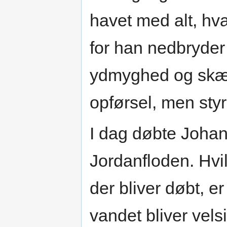
havet med alt, hv
for han nedbryder
ydmyghed og skære
opførsel, men styr
I dag døbte Johan
Jordanfloden. Hvil
der bliver døbt, 
vandet bliver vels