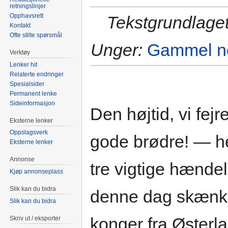
retningslinjer
Opphavsrett
Tekstgrundlaget
Kontakt
Ofte stilte spørsmål
Unger:
Gammel no
Verktøy
Lenker hit
Relaterte endringer
Spesialsider
Permanent lenke
Sideinformasjon
Den højtid, vi fejr
Eksterne lenker
Oppslagsverk
gode brødre! — he
Eksterne lenker
Annonse
tre vigtige hændel
Kjøp annonseplass
Slik kan du bidra
denne dag skænk
Slik kan du bidra
konger fra Østerl
Skriv ut / eksporter