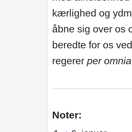
kærlighed og ydmy
åbne sig over os 
beredte for os ve
regerer
per omnia
Noter: