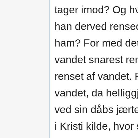
tager imod? Og hv
han derved rense
ham? For med dett
vandet snarest re
renset af vandet. 
vandet, da helligg
ved sin dåbs jært
i Kristi kilde, hvo