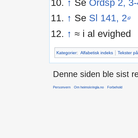
↑
Se
Ordsp 2, 3-
↑
Se
Sl 141, 2
↑
≈ i al evighed
Kategorier
:
Alfabetisk indeks
Tekster p
Denne siden ble sist re
Personvern
Om heimskringla.no
Forbehold