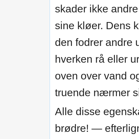
skader ikke andr
sine kløer. Dens 
den fodrer andre 
hverken rå eller u
oven over vand o
truende nærmer si
Alle disse egensk
brødre! — efterlig