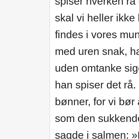
spiser hverken rå
skal vi heller ikk
findes i vores mun
med uren snak, ha
uden omtanke sige
han spiser det rå
bønner, for vi bør
som den sukkende
sagde i salmen: »