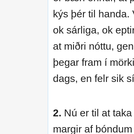
kýs þér til handa.
ok sárliga, ok ept
at miðri nóttu, ge
þegar fram í mörkin
dags, en felr sik s
2.
Nú er til at ta
margir af bóndum b