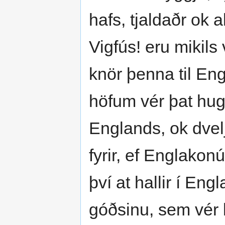
hafs, tjaldaðr ok a
Vigfús! eru mikils 
knör þenna til Eng
höfum vér þat hugs
Englands, ok dvelja
fyrir, ef Englakon
því at hallir í Eng
góðsinu, sem vér le