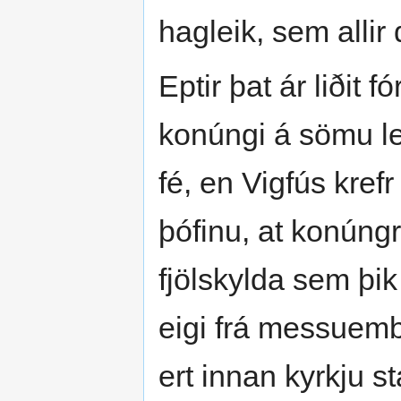
hagleik, sem allir 
Eptir þat ár liðit 
konúngi á sömu lei
fé, en Vigfús kref
þófinu, at konúngr 
fjölskylda sem þi
eigi frá messuembæ
ert innan kyrkju s