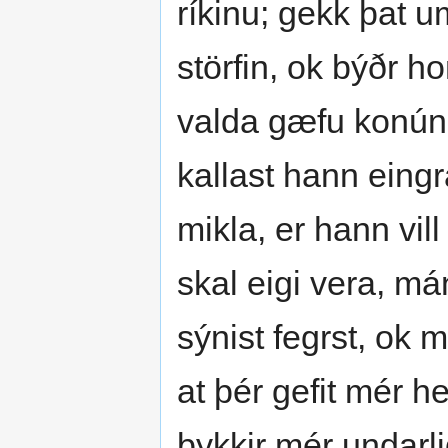
ríkinu; gekk þat 
störfin, ok býðr h
valda gæfu konúng
kallast hann eingr
mikla, er hann vill
skal eigi vera, má
sýnist fegrst, ok 
at þér gefit mér h
þykkir mér undarl