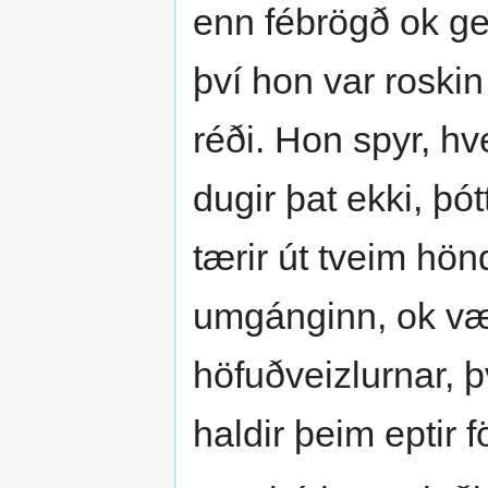
enn fébrögð ok ge
því hon var roskin
réði. Hon spyr, hve
dugir þat ekki, þó
tærir út tveim hö
umgánginn, ok væri
höfuðveizlurnar, þ
haldir þeim eptir 