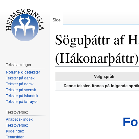
Side
Söguþáttr af 
(Hákonarþáttr)
Tekstsamlinger
Norrøne kildetekster
Hopp
Hopp
Velg språk
Tekster på dansk
til
til
Tekster på norsk
Denne teksten finnes på følgende språ
navigering
søk
Tekster på svensk
Tekster på islandsk
Tekster på færøysk
Tekstoversikt
Fo
Alfabetisk index
Tekstoversikt
Kildeindex
Temasider