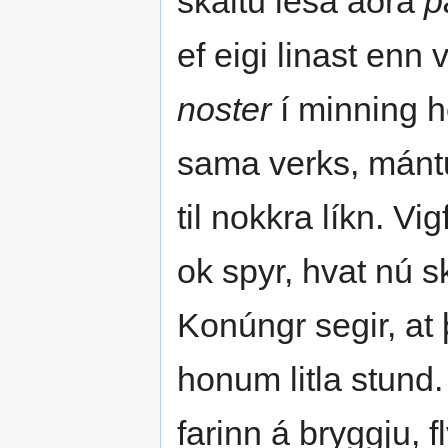
skaltu lesa aðra
p
ef eigi linast enn 
noster
í minning he
sama verks, mántu
til nokkra líkn. Vi
ok spyr, hvat nú s
Konúngr segir, at
honum litla stund
farinn á bryggju, fl