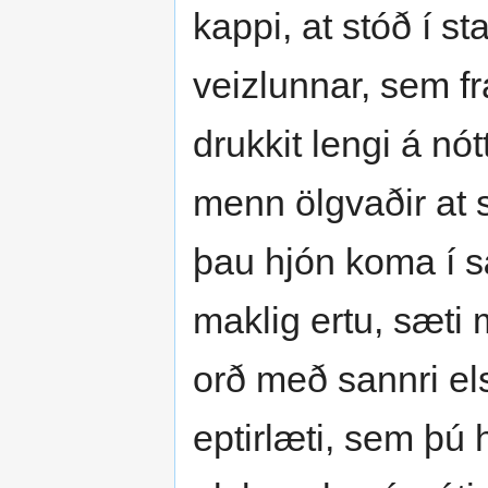
kappi, at stóð í s
veizlunnar, sem fr
drukkit lengi á nó
menn ölgvaðir at s
þau hjón koma í s
maklig ertu, sæti m
orð með sannri els
eptirlæti, sem þú h