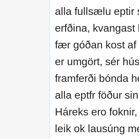
alla fullsælu epti
erfðina, kvangast
fær góðan kost af 
er umgört, sér hús
framferði bónda he
alla eptfr föður s
Háreks ero foknir
leik ok lausúng m