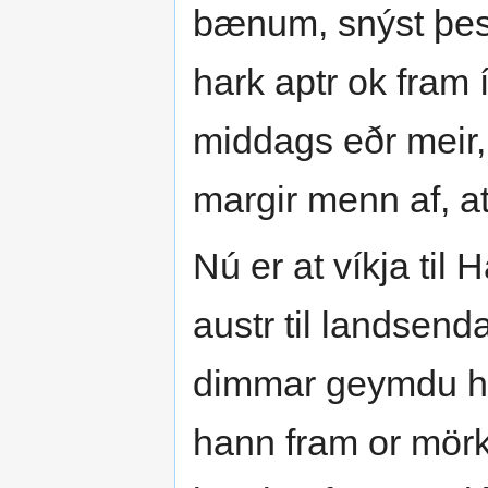
bænum, snýst þessi
hark aptr ok fram í
middags eðr meir,
margir menn af, at
Nú er at víkja til
austr til landsend
dimmar geymdu han
hann fram or mörk