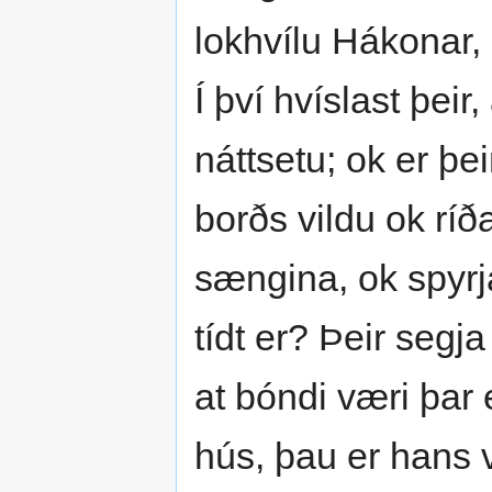
lokhvílu Hákonar, þ
Í því hvíslast þei
náttsetu; ok er þe
borðs vildu ok ríð
sængina, ok spyrj
tídt er? Þeir segj
at bóndi væri þar e
hús, þau er hans v