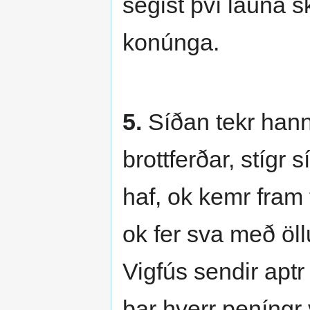
segist því launa sk
konúnga.
5.
Síðan tekr hann 
brottferðar, stígr s
haf, ok kemr fram
ok fer sva með öll
Vigfús sendir aptr
þar hverr peníngr 