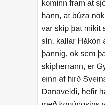
kominn fram at sjó
hann, at búza nok
var skip þat mikit 
sín, kallar Hákón á
þannig, ok sem þat
skipherrann, er G
einn af hirð Svein
Danaveldi, hefir h
með konúngsins v