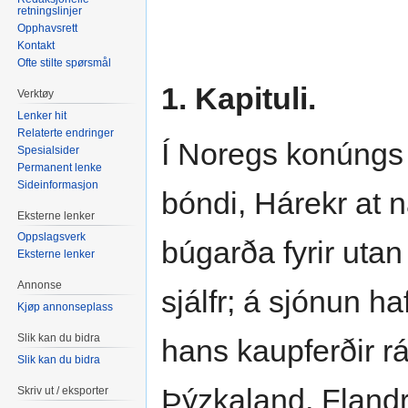
retningslinjer
Opphavsrett
Kontakt
Ofte stilte spørsmål
1. Kapituli.
Verktøy
Lenker hit
Relaterte endringer
Í Noregs konúngs rí
Spesialsider
Permanent lenke
Sideinformasjon
bóndi, Hárekr at n
Eksterne lenker
Oppslagsverk
búgarða fyrir uta
Eksterne lenker
Annonse
sjálfr; á sjónun ha
Kjøp annonseplass
Slik kan du bidra
hans kaupferðir rák
Slik kan du bidra
Þýzkaland, Flandr
Skriv ut / eksporter