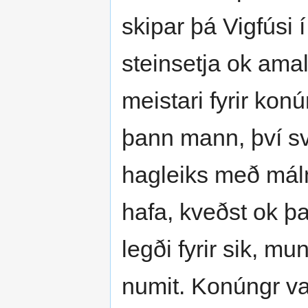
skipar þá Vigfúsi í
steinsetja ok amal
meistari fyrir kon
þann mann, því sv
hagleiks með málm
hafa, kveðst ok þat
legði fyrir sik, 
numit. Konúngr var