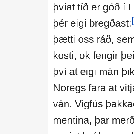
þvíat tíð er góð í
þér eigi bregðast;
þætti oss ráð, sem
kosti, ok fengir þ
því at eigi mán þik
Noregs fara at vit
ván. Vigfús þakka
mentina, þar merð 