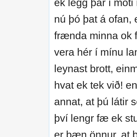
ek legg þar í móti 
nú þó þat á ofan, 
frænda minna ok f
vera hér í mínu lan
leynast brott, einm
hvat ek tek við! en
annat, at þú látir 
því lengr fæ ek stu
er bæn önnur, at þ