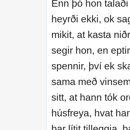
Enn þó hon talaði
heyrði ekki, ok sa
mikit, at kasta n
segir hon, en eptir
spennir, því ek sk
sama með vinsemd
sitt, at hann tók or
húsfreya, hvat ha
þar lítit tilleggja