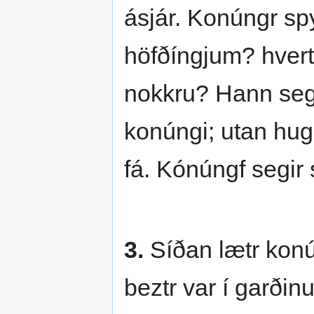
ásjár. Konúngr spy
höfðíngjum? hvert
nokkru? Hann segis
konúngi; utan hug
fá. Kónúngf segir
3.
Síðan lætr konú
beztr var í garðin