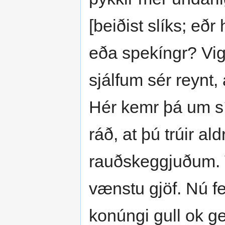
[beiðist slíks; eðr
eða spekíngr? Vig
sjálfum sér reynt,
Hér kemr þá um síð
ráð, at þú trúir a
rauðskeggjuðum. 
vænstu gjöf. Nú fe
konúngi gull ok 