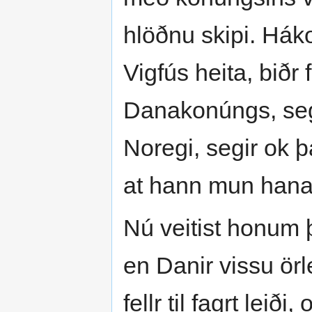
hlöðnu skipi. Háko
Vigfús heita, biðr
Danakonúngs, segi
Noregi, segir ok þ
at hann mun hana
Nú veitist honum þ
en Danir vissu örl
fellr til fagrt leiði