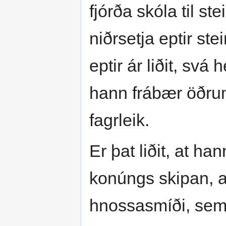
fjórða skóla til st
niðrsetja eptir ste
eptir ár liðit, svá
hann frábær öðru
fagrleik.
Er þat liðit, at han
konúngs skipan, a
hnossasmíði, sem 