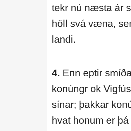
tekr nú næsta ár 
höll svá væna, se
landi.
4.
Enn eptir smíðað
konúngr ok Vigfús
sínar; þakkar kon
hvat honum er þá s