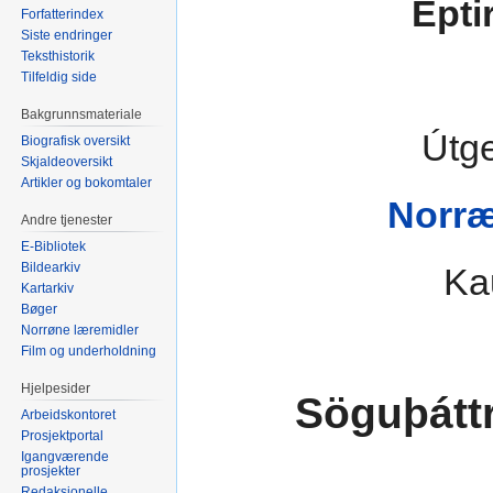
Epti
Forfatterindex
Siste endringer
Teksthistorik
Tilfeldig side
Bakgrunnsmateriale
Útge
Biografisk oversikt
Skjaldeoversikt
Artikler og bokomtaler
Norræ
Andre tjenester
E-Bibliotek
Bildearkiv
Ka
Kartarkiv
Bøger
Norrøne læremidler
Film og underholdning
Hjelpesider
Söguþáttr
Arbeidskontoret
Prosjektportal
Igangværende
prosjekter
Redaksjonelle