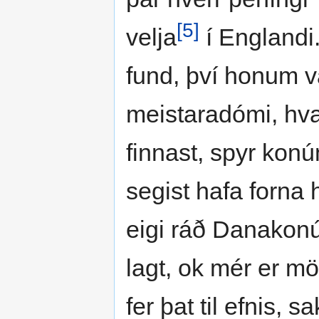
[5]
velja
í Englandi
fund, því honum va
meistaradómi, hva
finnast, spyr konún
segist hafa forna h
eigi ráð Danakonún
lagt, ok mér er m
fer þat til efnis, 