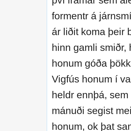
því framar sem ále
formentr á járnsmí
ár liðit koma þeir 
hinn gamli smiðr, 
honum góða þökk, o
Vigfús honum í val
heldr ennþá, sem h
mánuði segist meis
honum, ok þat sa