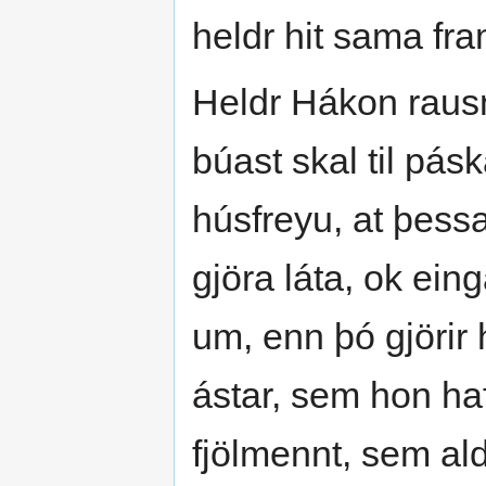
heldr hit sama fram,
Heldr Hákon rausn 
búast skal til pás
húsfreyu, at þessa
gjöra láta, ok eing
um, enn þó gjörir 
ástar, sem hon haf
fjölmennt, sem ald