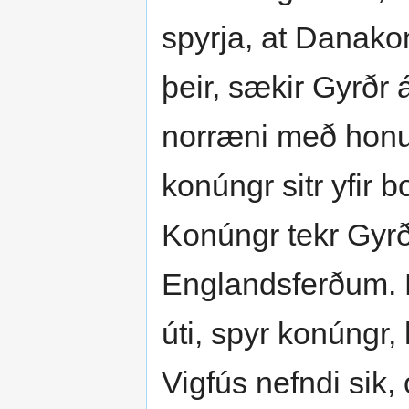
spyrja, at Danako
þeir, sækir Gyrðr
norræni með honum
konúngr sitr yfir 
Konúngr tekr Gyrði
Englandsferðum. H
úti, spyr konúngr,
Vigfús nefndi sik