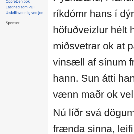
Opprett en bok
Last ned som PDF
ríkdómr hans í dýr
Utskriftsvennlig versjon
Sponsor
höfuðveizlur hélt 
miðsvetrar ok at
vinsæll af sínum fr
hann. Sun átti ha
vænn maðr ok vel 
Nú líðr svá dögum,
frænda sinna, lei