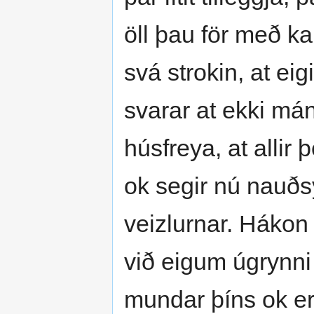
öll þau för með kau
svá strokin, at eig
svarar at ekki mán
húsfreya, at allir 
ok segir nú nauðsy
veizlurnar. Hákon 
við eigum úgrynni
mundar þíns ok erf