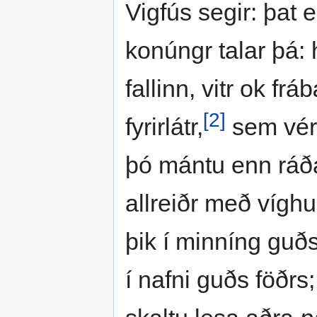
Vigfús segir: þat 
konúngr talar þá:
fallinn, vitr ok fr
[2]
fyrirlátr,
sem vér 
þó mántu enn ráða
allreiðr með víghu
þik í minníng guð
í nafni guðs föðrs;