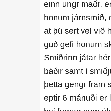
einn ungr maðr, e
honum járnsmíð, e
at þú sért vel við
guð gefi honum sk
Smiðrinn játar hér
báðir samt í smiðju
þetta gengr fram 
eptir 6 mánuði er 