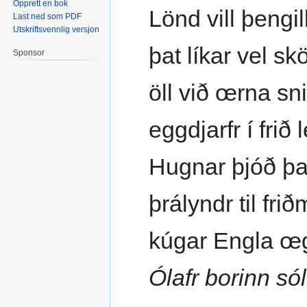
Opprett en bok
Lönd vill þengi
Last ned som PDF
Utskriftsvennlig versjon
þat líkar vel s
Sponsor
öll við œrna snil
eggdjarfr í frið 
Hugnar þjóð þa
þrályndr til fri
kúgar Engla œg
Ólafr borinn sól