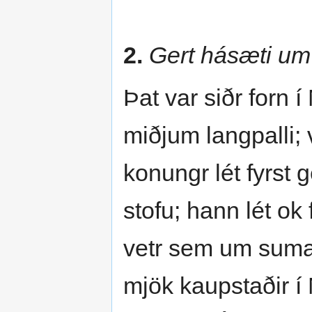
2.
Gert hásæti um 
Þat var siðr forn 
miðjum langpalli; 
konungr lét fyrst 
stofu; hann lét ok 
vetr sem um suma
mjök kaupstaðir í 