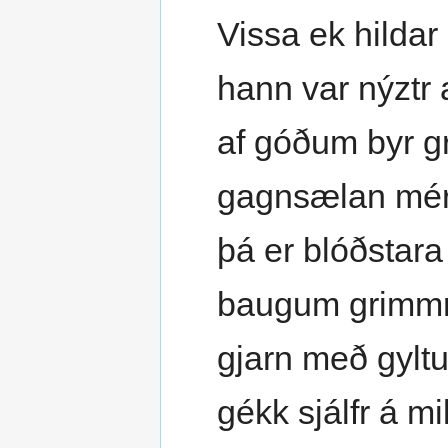
Vissa ek hildar
hann var nýztr 
af góðum byr g
gagnsælan mér
þá er blóðstara
baugum grimmr
gjarn með gyltu
gékk sjálfr á m