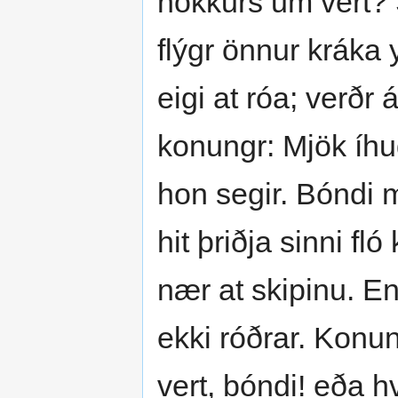
nökkurs um vert? S
flýgr önnur kráka y
eigi at róa; verðr
konungr: Mjök íhu
hon segir. Bóndi m
hit þriðja sinni fló
nær at skipinu. En
ekki róðrar. Konun
vert, bóndi! eða h