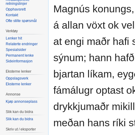
retningslinjer
Magnús konungs, b
Opphavsrett
Kontakt
Ofte stilte spørsmål
á allan vöxt ok ve
Verktøy
at engi maðr hafi 
Lenker hit
Relaterte endringer
Spesialsider
sýnum; hann hafði g
Permanent lenke
Sideinformasjon
bjartan líkam, eyg
Eksterne lenker
Oppslagsverk
Eksterne lenker
fámálugr optast ok
Annonse
Kjøp annonseplass
drykkjumaðr mikill
Slik kan du bidra
Slik kan du bidra
meðan hans ríki s
Skriv ut / eksporter