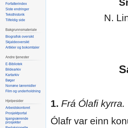
S
Forfatterindex
Siste endringer
N. Li
Teksthistorik
Tilfeldig side
Bakgrunnsmateriale
Biografisk oversikt
Skjaldeoversikt
Artikler og bokomtaler
Andre tjenester
E-Bibliotek
S
Bildearkiv
Kartarkiv
Bøger
Norrøne læremidler
Film og underholdning
1.
Frá Ólafi kyrra.
Hjelpesider
Arbeidskontoret
Prosjektportal
Ólafr var einn kon
Igangværende
prosjekter
Redaksjonelle