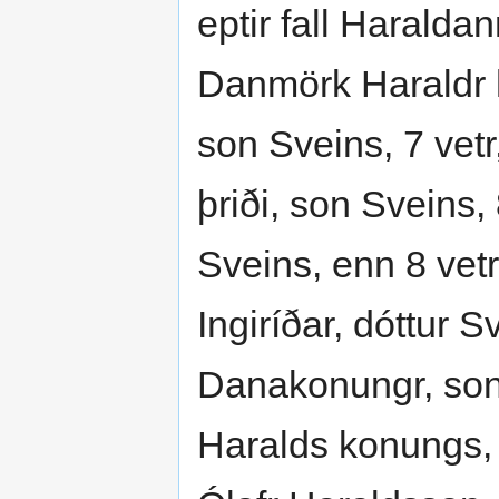
eptir fall Haralda
Danmörk Haraldr h
son Sveins, 7 vetr
þriði, son Sveins, 
Sveins, enn 8 vetr
Ingiríðar, dóttur
Danakonungr, son 
Haralds konungs,