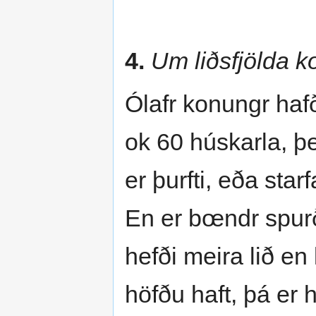
4.
Um liðsfjölda k
Ólafr konungr haf
ok 60 húskarla, þei
er þurfti, eða star
En er bœndr spurð
hefði meira lið en 
höfðu haft, þá er 