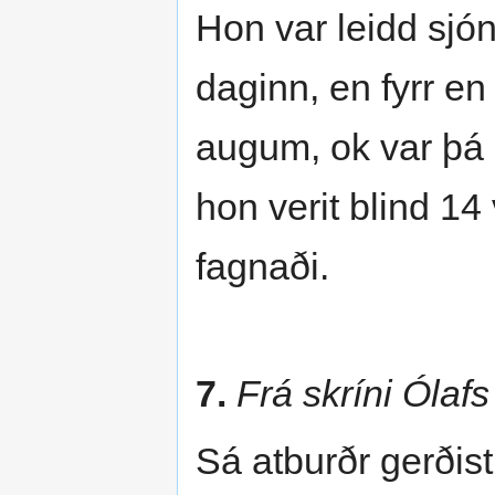
Hon var leidd sjó
daginn, en fyrr en
augum, ok var þá 
hon verit blind 1
fagnaði.
7.
Frá skríni Ólaf
Sá atburðr gerðist