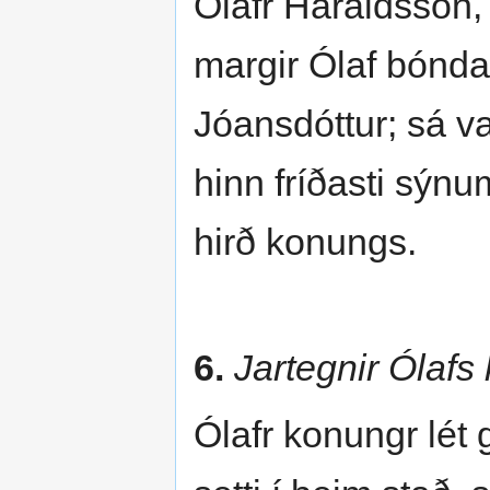
Ólafr Haraldsson, 
margir Ólaf bónda
Jóansdóttur; sá v
hinn fríðasti sýn
hirð konungs.
6.
Jartegnir Ólafs
Ólafr konungr lét 