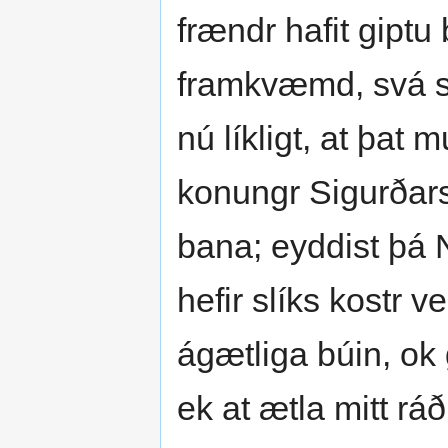
frændr hafit giptu
framkvæmd, svá se
nú líkligt, at þat
konungr Sigurðars
bana; eyddist þá N
hefir slíks kostr v
ágætliga búin, ok
ek at ætla mitt rá