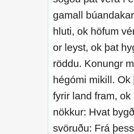
gamall búandakarl,
hluti, ok höfum vé
or leyst, ok þat h
röddu. Konungr mæl
hégómi mikill. Ok þ
fyrir land fram, o
nökkur: Hvat bygð
svöruðu: Frá þessu