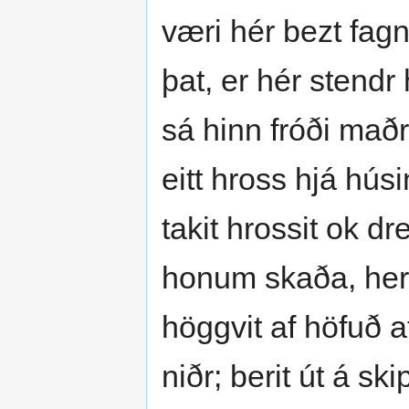
væri hér bezt fag
þat, er hér stendr
sá hinn fróði maðr
eitt hross hjá hús
takit hrossit ok dr
honum skaða, herr
höggvit af höfuð af
niðr; berit út á skip