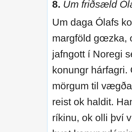
8.
Um friðsæld Ól
Um daga Ólafs kon
margföld gœzka, 
jafngott í Noregi 
konungr hárfagri.
mörgum til vægðar
reist ok haldit. Ha
ríkinu, ok olli því