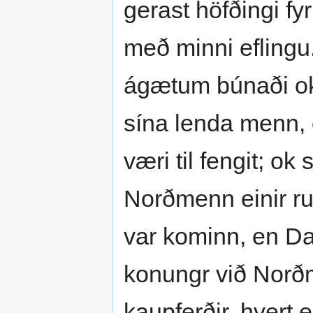
gerast höfðingi fyri
með minni eflingu
ágætum búnaði ok tr
sína lenda menn, 
væri til fengit; ok
Norðmenn einir ru
var kominn, en Dan
konungr við Norðme
kaupferðir, hvert e