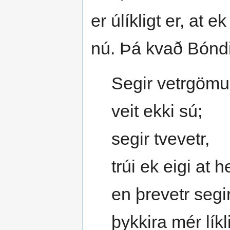
er úlíkligt er, at
nú. Þá kvað Bóndi
Segir vetrgömu
veit ekki sú;
segir tvevetr,
trúi ek eigi at h
en þrevetr segir
þykkira mér líkli