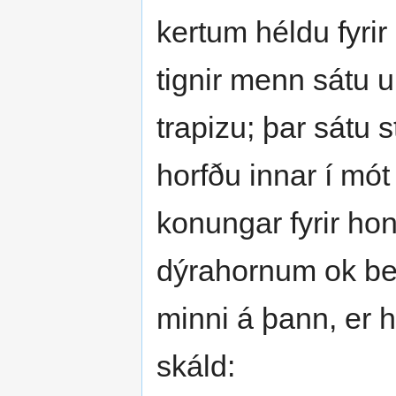
kertum héldu fyri
tignir menn sátu up
trapizu; þar sátu 
horfðu innar í mót
konungar fyrir ho
dýrahornum ok ber
minni á þann, er 
skáld: