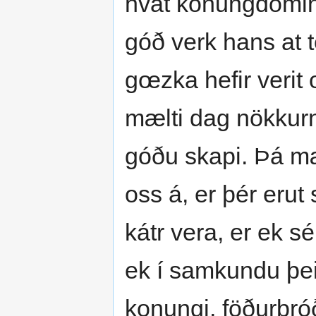
hvat konungdómin
góð verk hans at t
gœzka hefir verit 
mælti dag nökkurn 
góðu skapi. Þá mæ
oss á, er þér erut
kátr vera, er ek sé
ek í samkundu þeir
konungi, föðurbr