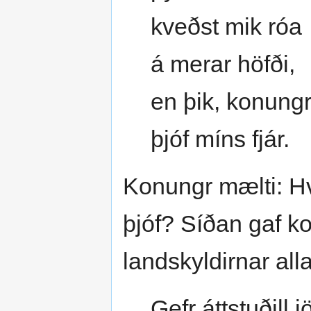
kveðst mik róa
á merar höfði,
en þik, konungr
þjóf míns fjár.
Konungr mælti: Hva
þjóf? Síðan gaf k
landskyldirnar all
Gefr áttstuðill j