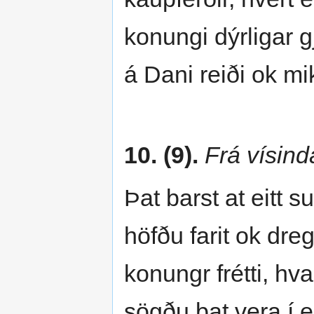
konungi dýrligar gja
á Dani reiði ok mik
10. (9).
Frá vísin
Þat barst at eitt
höfðu farit ok dre
konungr frétti, hv
sögðu þat vera í e