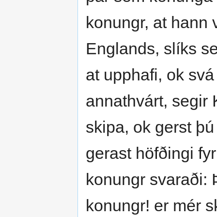
konungr, at hann vi
Englands, slíks se
at upphafi, ok sv
annathvárt, segir 
skipa, ok gerst þú
gerast höfðingi fyr
konungr svaraði: Þ
konungr! er mér sk