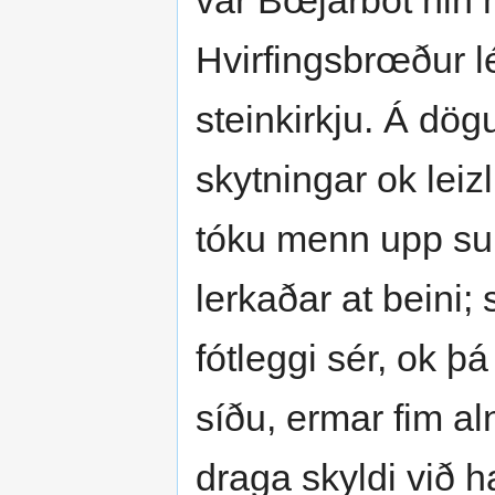
var Bœjarbót hin m
Hvirfingsbrœður lé
steinkirkju. Á dö
skytningar ok leiz
tóku menn upp su
lerkaðar at beini
fótleggi sér, ok þ
síðu, ermar fim al
draga skyldi við ha