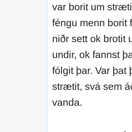
var borit um stræti
féngu menn borit f
niðr sett ok brotit 
undir, ok fannst þa
fólgit þar. Var þat
strætit, svá sem áð
vanda.