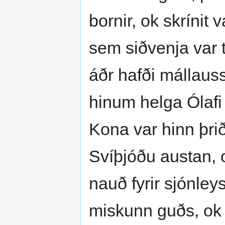
bornir, ok skrínit v
sem siðvenja var ti
áðr hafði mállauss
hinum helga Ólaf
Kona var hinn þrið
Svíþjóðu austan, ok
nauð fyrir sjónley
miskunn guðs, ok k