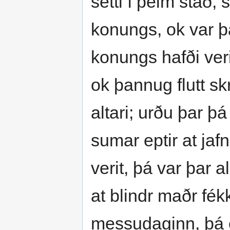
setti í þeim stað, s
konungs, ok var þar
konungs hafði verit
ok þannug flutt sk
altari; urðu þar þ
sumar eptir at jaf
verit, þá var þar a
at blindr maðr fék
messudaginn, þá er