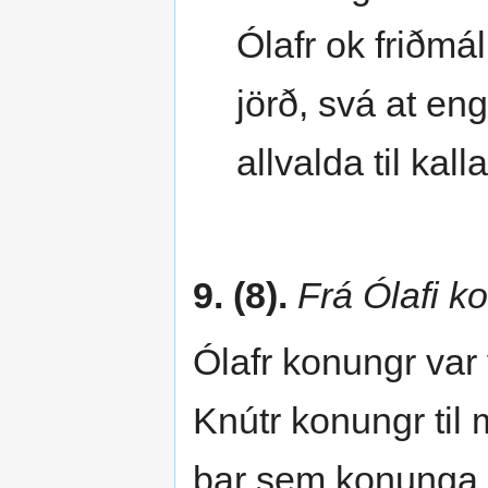
Ólafr ok friðmá
jörð, svá at eng
allvalda til kalla
9. (8).
Frá Ólafi k
Ólafr konungr var
Knútr konungr til m
þar sem konunga s