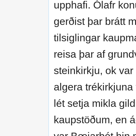
upphafi. Ólafr kon
gerðist þar brátt 
tilsiglingar kaup
reisa þar af grundv
steinkirkju, ok var 
algera trékirkjuna
lét setja mikla gil
kaupstöðum, en áð