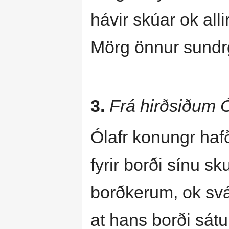
hávir skúar ok alli
Mörg önnur sundr
3.
Frá hirðsiðum 
Ólafr konungr hafð
fyrir borði sínu s
borðkerum, ok sv
at hans borði sátu