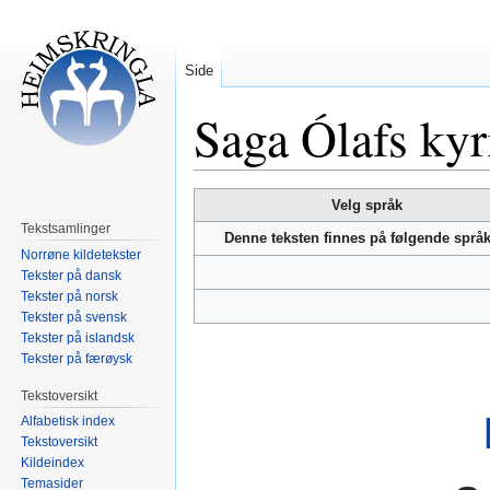
Side
Saga Ólafs kyr
Hopp
Hopp
Velg språk
til
til
Tekstsamlinger
Denne teksten finnes på følgende språ
navigering
søk
Norrøne kildetekster
Tekster på dansk
Tekster på norsk
Tekster på svensk
Tekster på islandsk
Tekster på færøysk
Tekstoversikt
Alfabetisk index
Tekstoversikt
Kildeindex
Temasider