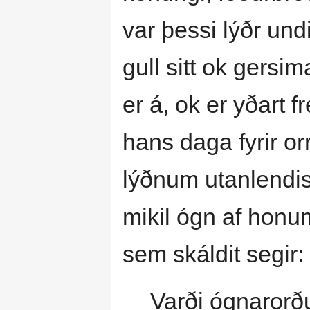
var þessi lýðr undi
gull sitt ok gersi
er á, ok er yðart f
hans daga fyrir or
lýðnum utanlendi
mikil ógn af honu
sem skáldit segir:
Varði ógnaror