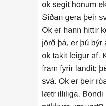
ok segit honum ekki
Síðan gera þeir s
Ok er hann hittir
jörð þá, er þú býr
ok takit leigur af
fram fyrir landit;
svá. Ok er þeir róa
lætr illiliga. Bóndi