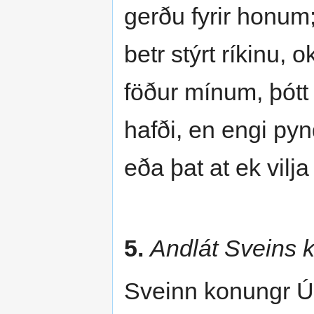
gerðu fyrir honum
betr stýrt ríkinu, 
föður mínum, þótt 
hafði, en engi pyn
eða þat at ek vil
5.
Andlát Sveins 
Sveinn konungr Úl