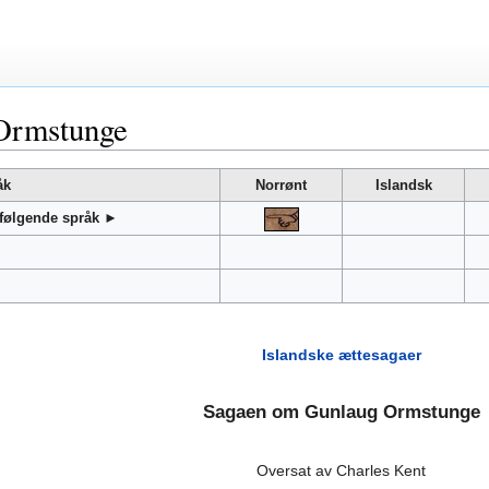
Ormstunge
åk
Norrønt
Islandsk
 følgende språk ►
Islandske ættesagaer
Sagaen om Gunlaug Ormstunge
Oversat av Charles Kent