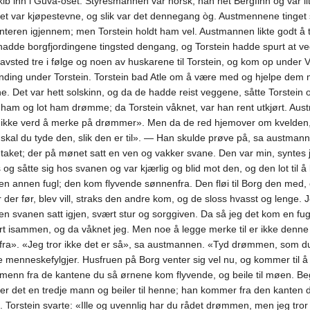
b inn i Guvå-oset. Styresmannen var norsk; han het Bergfinn og var litt 
det var kjøpestevne, og slik var det dennegang òg. Austmennene tinget 
interen igjennem; men Torstein holdt ham vel. Austmannen likte godt å
r hadde borgfjordingene tingsted dengang, og Torstein hadde spurt at ve
ed tre i følge og noen av huskarene til Torstein, og kom op under Val
nding under Torstein. Torstein bad Atle om å være med og hjelpe dem 
ene. Det var hett solskinn, og da de hadde reist veggene, såtte Torstein
 ham og lot ham drømme; da Torstein våknet, var han rent utkjørt. Aus
r ikke verd å merke på drømmer». Men da de red hjemover om kvelden,
 skal du tyde den, slik den er til». — Han skulde prøve på, sa austman
taket; der på mønet satt en ven og vakker svane. Den var min, syntes j
rds og såtte sig hos svanen og var kjærlig og blid mot den, og den lot til
eg en annen fugl; den kom flyvende sønnenfra. Den fløi til Borg den med
der før, blev vill, straks den andre kom, og de sloss hvasst og lenge. J
n svanen satt igjen, svært stur og sorggiven. Da så jeg det kom en fugl
bort isammen, og da våknet jeg. Men noe å legge merke til er ikke denn
y fra». «Jeg tror ikke det er så», sa austmannen. «Tyd drømmen, som du m
nneskefylgjer. Husfruen på Borg venter sig vel nu, og kommer til å fø
enn fra de kantene du så ørnene kom flyvende, og beile til møen. Be
det en tredje mann og beiler til henne; han kommer fra den kanten du s
». Torstein svarte: «Ille og uvennlig har du rådet drømmen, men jeg tr