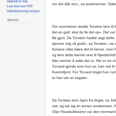
Opprett en bok
om det slår inn», sa austmannen. Side
Last ned som PDF
Utskriftsvennlig versjon
Sponsor
Om sommeren skulde Torstein fare til ti
det en gutt, skal du fø det op». Det va
ille gjort. Da Torstein hadde sagt dett
kjenner mig så godt», sa Torstein, «at d
Konene vilde bære det til henne, men h
og føre dette barnet vest til Hjardarholt
ikke nenner å sette det ut. Her er tre 
Torvard gjorde som hun sa; han red til
Kvamsfjord. For Torvard tinget hun rum 
er han ute av sagaen.
Da Torstein kom hjem fra tinget, sa Jo
rett, og tok sig en annen smalemann. Nu
Olav Hauskuldssønn var den stormann so