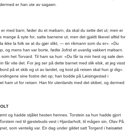
dermed er han ute av sagaen.
u er med barn; føder du et møbarn, da skal du sette det ut; men er
mange å syte for, satte barnene ut; men det gjaldt likevel alltid for
a ikke la folk se at du gjør slikt, — en rikmann som du er». «Du
tings, og mens han var borte, fødte Jofrid et uvanlig vakkert møbarn.
 som het Torvard. Til ham sa hun: «Du får ta min hest og sale den
n får vite det. For jeg ser på dette barnet med slik elsk, at jeg visst
ord på et skib og ut av landet, og kost på reisen skal hun gi dig».
lendingene sine fostre det op; han bodde på Løisingestad i
stet ham ut for reisen. Han fór utenlands med det skibet, og dermed
HOLT
rømt og hadde stjålet hesten hennes. Torstein sa hun hadde gjort
stein red til gjestebuds vest i Hjardarholt, til mågen sin, Olav På.
et, som ventelig var. En dag under gildet satt Torgerd i høisætet