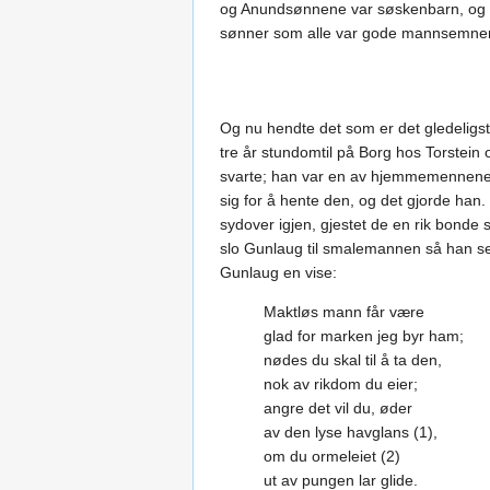
og Anundsønnene var søskenbarn, og d
sønner som alle var gode mannsemner. 
Og nu hendte det som er det gledeligste
tre år stundomtil på Borg hos Torstein
svarte; han var en av hjemmemennene ti
sig for å hente den, og det gjorde han.
sydover igjen, gjestet de en rik bond
slo Gunlaug til smalemannen så han seg 
Gunlaug en vise:
Maktløs mann får være
glad for marken jeg byr ham;
nødes du skal til å ta den,
nok av rikdom du eier;
angre det vil du, øder
av den lyse havglans (1),
om du ormeleiet (2)
ut av pungen lar glide.