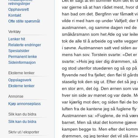
Det er sagt at en sommer kom det et ski
retningslinjer
var gjerne så at han rådet mest, hvor 
Opphavsrett
han bad om det. Bergfinn var fåmælt v
Kontakt
vilde ri med ham op under Valfjell; de
Ofte stilte spørsmål
austmannen, og samme dagen red de avst
Verktøy
småkårsmann som het Atle og var leile
Lenker hit
tok de alle til å arbeide og vølte vegg
Relaterte endringer
i søvne. Austmannen satt ved siden av
Spesialsider
mens han sov. Torstein svarte: «Det e
Permanent lenke
svarte: «Hvis jeg sier dig drømmen, så
Sideinformasjon
og stod utenfor stuedøren og så op på 
Eksterne lenker
flyvende ned fra fjellet; den fløi til gå
Oppslagsverk
staselig tok den sig ut. Efter det så j
Eksterne lenker
en stor ørn, det òg. Den ørnen som var 
hver sin side av mønet og var døde. Me
Annonse
var kjærlig mot den; og siden fløi de 
Kjøp annonseplass
luften fra de kantene jeg så fuglene fl
Slik kan du bidra
Austmannen sa: «Fuglene, de må være me
Slik kan du bidra
barnet. Men så skal det komme gjæve m
kampen begge to. Men efter det kommer 
Skriv ut / eksporter
drømmen, og jeg tenker det vil slå inn