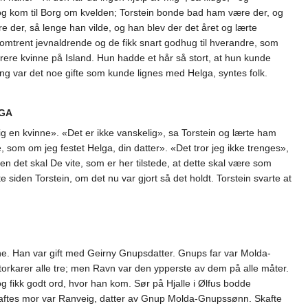
 og kom til Borg om kvelden; Torstein bonde bad ham være der, og
e der, så lenge han vilde, og han blev der det året og lærte
r omtrent jevnaldrende og de fikk snart godhug til hverandre, som
akrere kvinne på Island. Hun hadde et hår så stort, at hun kunde
kring var det noe gifte som kunde lignes med Helga, syntes folk.
LGA
 mig en kvinne». «Det er ikke vanskelig», sa Torstein og lærte ham
, som om jeg festet Helga, din datter». «Det tror jeg ikke trenges»,
 det skal De vite, som er her tilstede, at dette skal være som
 siden Torstein, om det nu var gjort så det holdt. Torstein svarte at
. Han var gift med Geirny Gnupsdatter. Gnups far var Molda-
torkarer alle tre; men Ravn var den ypperste av dem på alle måter.
og fikk godt ord, hvor han kom. Sør på Hjalle i Ølfus bodde
aftes mor var Ranveig, datter av Gnup Molda-Gnupssønn. Skafte