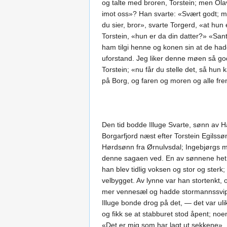
og talte med broren, Torstein; men Ola
imot oss»? Han svarte: «Svært godt; m
du sier, bror», svarte Torgerd, «at hun
Torstein, «hun er da din datter?» «Sant
ham tilgi henne og konen sin at de hadde
uforstand. Jeg liker denne møen så god
Torstein; «nu får du stelle det, så hu
på Borg, og faren og moren og alle fr
Den tid bodde Illuge Svarte, sønn av H
Borgarfjord næst efter Torstein Egils
Hørdsønn fra Ørnulvsdal; Ingebjørgs 
denne sagaen ved. En av sønnene het 
han blev tidlig voksen og stor og ster
velbygget. Av lynne var han stortenkt, 
mer vennesæl og hadde stormannssvipen
Illuge bonde drog på det, — det var ul
og fikk se at stabburet stod åpent; noe
«Det er mig som har lagt ut sekkene». Il