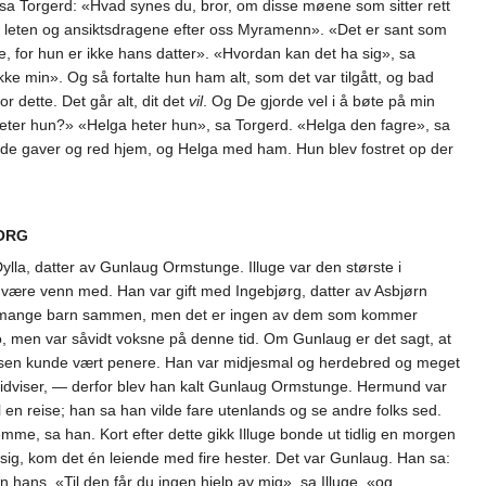
sa Torgerd: «Hvad synes du, bror, om disse møene som sitter rett
e leten og ansiktsdragene efter oss Myramenn». «Det er sant som
ke, for hun er ikke hans datter». «Hvordan kan det ha sig», sa
ke min». Og så fortalte hun ham alt, som det var tilgått, og bad
r dette. Det går alt, dit det
vil
. Og De gjorde vel i å bøte på min
 heter hun?» «Helga heter hun», sa Torgerd. «Helga den fagre», sa
 gode gaver og red hjem, og Helga med ham. Hun blev fostret op der
ORG
ylla, datter av Gunlaug Ormstunge. Illuge var den største i
være venn med. Han var gift med Ingebjørg, datter av Asbjørn
adde mange barn sammen, men det er ingen av dem som kommer
 men var såvidt voksne på denne tid. Om Gunlaug er det sagt, at
n nesen kunde vært penere. Han var midjesmal og herdebred og meget
re nidviser, — derfor blev han kalt Gunlaug Ormstunge. Hermund var
n reise; han sa han vilde fare utenlands og se andre folks sed.
me, sa han. Kort efter dette gikk Illuge bonde ut tidlig en morgen
 sig, kom det én leiende med fire hester. Det var Gunlaug. Han sa:
n hans. «Til den får du ingen hjelp av mig», sa Illuge, «og