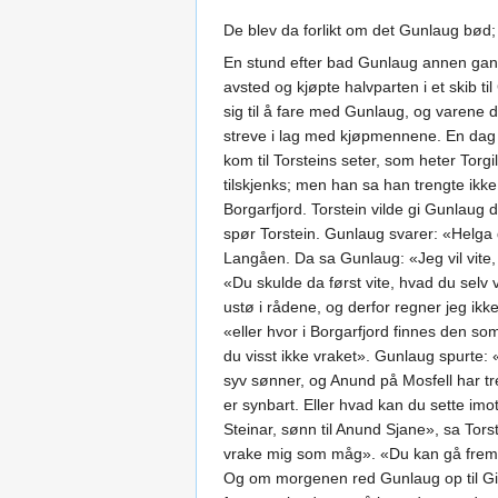
De blev da forlikt om det Gunlaug bød;
En stund efter bad Gunlaug annen gang far
avsted og kjøpte halvparten i et skib t
sig til å fare med Gunlaug, og varene d
streve i lag med kjøpmennene. En dag s
kom til Torsteins seter, som heter Torgi
tilskjenks; men han sa han trengte ikke
Borgarfjord. Torstein vilde gi Gunlaug
spør Torstein. Gunlaug svarer: «Helga d
Langåen. Da sa Gunlaug: «Jeg vil vite, o
«Du skulde da først vite, hvad du selv v
ustø i rådene, og derfor regner jeg ikke 
«eller hvor i Borgarfjord finnes den s
du visst ikke vraket». Gunlaug spurte:
syv sønner, og Anund på Mosfell har tr
er synbart. Eller hvad kan du sette im
Steinar, sønn til Anund Sjane», sa Torst
vrake mig som måg». «Du kan gå frem 
Og om morgenen red Gunlaug op til Gil