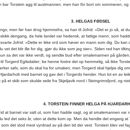
n bar Torstein agg til austmannen; men
han
fór bort om sommeren, og 
3. HELGAS FØDSEL
ngs; men før han drog hjemmefra, sa han til Jofrid: «Det er jo så, at d
r skikk dengang, da hele landet var hedensk, at fattige menn, som hadde 
e, svarte Jofrid: «Dette er ikke ord som høver en mann som dig. Du kan d
u vet det blir ille for dig, gjør du ikke som jeg sier». Siden red han til
un sa det var ikke verdt, og sendte bud efter smalemannen på gården,
 til Torgerd Egilsdatter; be henne fostre det op hemmelig, så ikke Torstei
merker sølv, som du skal ha for umaken; men Torgerd skal hjelpe dig omb
 Hjardarholt med barnet og gav det i Torgerds hender. Hun lot en av lei
på et skib som skulde seile fra Skjeljavik nord i Steingrimsfjord, og ni
4. TORSTEIN FINNER HELGA PÅ HJARDAR
frid at barnet var satt ut, som han hadde sagt, og at smalemannen var 
 led det seks år, uten at dette kom op. Men da hendte det engang at Tor
m det stod mest vyrdnad av på den tid der vest. Torstein blev vel fagn