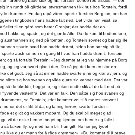
ut i årene og både klok og rik. Torstein bonde red tilskibs, — det
sig inn rundt på gårdene; styresmannen fikk hus hos Torstein, fordi
 tyde drømmer. En dag utpå våren spurte Torstein Bergfinn, om han
ggene i tingboden hans hadde falt ned. Det vilde han visst, sa
fjellet til en gård som heter Grenjar; der bodde det en
med hakke og spade, og det gjorde Atle. Da de kom til bodtomtene,
 og austmannen sig ned på tomten, og Torstein sovnet og bar sig ille
tmannen spurte hvad han hadde drømt, siden han bar sig så ille,
 spurte austmannen en gang til hvad han hadde drømt. Torstein
nen; og så fortalte Torstein: «Jeg drømte at jeg var hjemme på Borg
eg, og jeg var svært glad i den. Da så jeg det kom en stor ørn
 å like det godt. Jeg så at ørnen hadde svarte øine og klør av jern, og
, og såtte sig hos svanen og vilde gjøre sig venner med den. Det var
eg så de blødde, begge to, og leken endte slik at de falt ned på
 flyvende vestenfra. Det var en falk. Den såtte sig hos svanen og
e drømmen», sa Torstein; «det kommer vel til å møtes storvær i
ener det er likt til da, og la mig høre», svarte Torstein.
de et gildt og vakkert møbarn. Og du skal bli meget glad i
gge vil de elske henne meget og kjempe om henne og falle i
å falken fly, og med ham blir hun gift. Nu har jeg tydet
or nu ikke du er mann for å råde drømmer». «Du kommer til å prøve