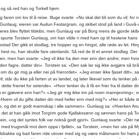
 og så red han og Torkell hjem.
en om lov til å reise. Illuge svarte: «Nu skal det bli som du vil; for nu e
il Gunlaug; eieren var Audun Festargram, og skibet stod på land i Guvå-
eres blev flyttet tilskibs; men Gunlaug var på Borg mens de gjorde skibet
purte Torstein Gunlaug, om han vilde ri med ham op til hestene hans i 
lsstad Der gikk et stodlag, tre hopper og en hingst, alle røde av let. Hin
 hest nu, han skulde fare utenlands. Så red de til et annet stodlag. Der
 den; men han svarte: «Jeg vil ikke ha den mer enn den andre; men hvor
en fagre, datter din». Torstein sa: «Den sak lar sig ikke avgjøre så br
m du gir mig ja eller nei på frierordet». «Jeg enser ikke fjaset ditt», s
il; står du ikke på farten ut av landet, og later likevel som du tenker på
dette frieriet for setende». «Hvor tenker du å få en frier fra til datter d
om er gjævere enn han?» «Jeg gir mig ikke inn på noen mannjevning»; sv
 «Hvem vil du gifte datter din med heller enn med mig?» «Her er både s
e, og det er godt mannskap i alle sammen». Gunlaug sa: «Hverken Anund e
ot det at han gikk imot Torgrim gode Kjallakssønn og sønnen hans på To
ein, «og det syntes folk var nokså godt gjort». Gunlaug svarte: «Dér nøt 
med trugsmål mot dem oppe i fjellet», sa Torstein; «men her ute på 
sbakke og bad faren ride utover med sig og være målsmann for ham på 