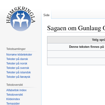
Side
Sagaen om Gunlaug 
Hopp
Hopp
Velg spr
til
til
Denne teksten finnes på
navigering
søk
Tekstsamlinger
Norrøne kildetekster
Tekster på dansk
Tekster på norsk
Tekster på svensk
Tekster på islandsk
Tekster på færøysk
Tekstoversikt
Alfabetisk index
Tekstoversikt
Kildeindex
Temasider