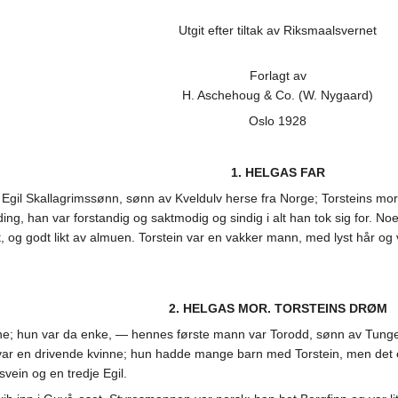
Utgit efter tiltak av Riksmaalsvernet
Forlagt av
H. Aschehoug & Co. (W. Nygaard)
Oslo 1928
1. HELGAS FAR
Egil Skallagrimssønn, sønn av Kveldulv herse fra Norge; Torsteins mor 
g, han var forstandig og saktmodig og sindig i alt han tok sig for. Noen 
 og godt likt av almuen. Torstein var en vakker mann, med lyst hår og 
2. HELGAS MOR. TORSTEINS DRØM
 henne; hun var da enke, — hennes første mann var Torodd, sønn av Tu
id var en drivende kvinne; hun hadde mange barn med Torstein, men d
vein og en tredje Egil.