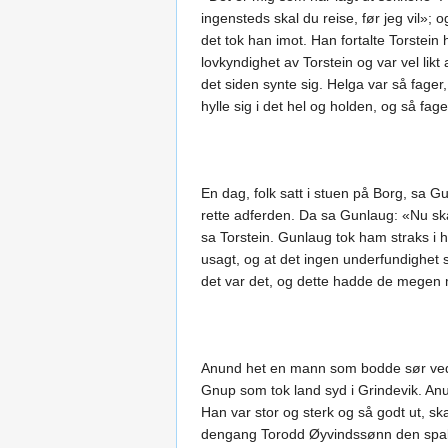
ingensteds skal du reise, før jeg vil»
det tok han imot. Han fortalte Torstein
lovkyndighet av Torstein og var vel lik
det siden synte sig. Helga var så fager
hylle sig i det hel og holden, og så fag
En dag, folk satt i stuen på Borg, sa Gu
rette adferden. Da sa Gunlaug: «Nu skal
sa Torstein. Gunlaug tok ham straks i 
usagt, og at det ingen underfundighet s
det var det, og dette hadde de megen m
Anund het en mann som bodde sør ved 
Gnup som tok land syd i Grindevik. Anu
Han var stor og sterk og så godt ut, sk
dengang Torodd Øyvindssønn den spake