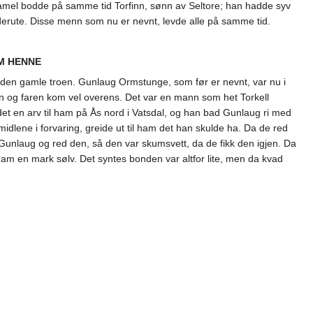
mel bodde på samme tid Torfinn, sønn av Seltore; han hadde syv
derute. Disse menn som nu er nevnt, levde alle på samme tid.
M HENNE
op den gamle troen. Gunlaug Ormstunge, som før er nevnt, var nu i
han og faren kom vel overens. Det var en mann som het Torkell
det en arv til ham på Ås nord i Vatsdal, og han bad Gunlaug ri med
idlene i forvaring, greide ut til ham det han skulde ha. Da de red
unlaug og red den, så den var skumsvett, da de fikk den igjen. Da
 ham en mark sølv. Det syntes bonden var altfor lite, men da kvad