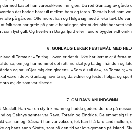
; og dermed kastet han varesekkene inn igjen. Da red Gunlaug av gårde
 hvordan det hadde båret til mellem ham og faren. Torstein bad ham vær
t av alle på gården. Ofte moret han og Helga sig med å leke tavl. De va
, at folk som har greie på gamle hendinger, sier at det aldri har vært v
ert som lyst gull. Og hverken i Borgarfjord eller i andre bygder vidt om
6. GUNLAUG LEKER FESTEMÅL MED HE
nlaug til Torstein: «En ting i loven er det du ikke har lært mig: å feste
 du se, om jeg har nemmet det rett; nu skal jeg ta dig i hånden og late
hånden og sa: «Gjør mig den gleden». «Som du vil da», sa Torstein; «men
kal være i det». Gunlaug nevnte sig da vidner og festet Helga, og spurte
oro av, de som var tilstede.
7. OM RAVN ANUNDSØNN
Mosfell. Han var en styrtrik mann og hadde godord der ute på nessene
nd og Geirnys sønner var Ravn, Torarin og Eindride. De emnet sig til s
ald var han òg. Såsnart han var voksen, tok han til å fare landimellem, 
 og hans sønn Skafte, som på den tid var lovsigemann på Island. Sk