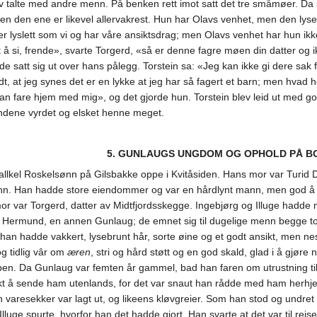
v talte med andre menn. På benken rett imot satt det tre småmøer. Da 
en den ene er likevel allervakrest. Hun har Olavs venhet, men den lys
 er lyslett som vi og har våre ansiktsdrag; men Olavs venhet har hun ik
 å si, frende», svarte Torgerd, «så er denne fagre møen din datter og ik
 satt sig ut over hans pålegg. Torstein sa: «Jeg kan ikke gi dere sak fo
t, at jeg synes det er en lykke at jeg har så fagert et barn; men hvad
n kan fare hjem med mig», og det gjorde hun. Torstein blev leid ut med
endene vyrdet og elsket henne meget.
5. GUNLAUGS UNGDOM OG OPHOLD PÅ B
allkel Roskelsønn på Gilsbakke oppe i Kvitåsiden. Hans mor var Turid D
sønn. Han hadde store eiendommer og var en hårdlynt mann, men god å 
mor var Torgerd, datter av Midtfjordsskegge. Ingebjørg og Illuge h
Hermund, en annen Gunlaug; de emnet sig til dugelige menn begge to,
k; han hadde vakkert, lysebrunt hår, sorte øine og et godt ansikt, me
og tidlig vâr om
æren
, stri og hård støtt og en god skald, glad i å gjø
. Da Gunlaug var femten år gammel, bad han faren om utrustning til e
ikt å sende ham utenlands, for det var snaut han rådde med ham herhjem
n varesekker var lagt ut, og likeens kløvgreier. Som han stod og undret
luge spurte, hvorfor han det hadde gjort. Han svarte at det var til reise