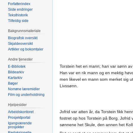
Forfatterindex
Siste endringer
Teksthistorik
Tilfeldig side
Bakgrunnsmateriale
Biografisk oversikt
Skjaldeoversikt
Artikler og bokomtaler
Andre tjenester
Torstein het en mann; han var sønn av 
E-Bibliotek
Bildearkiv
Han var en rik mann og en mektig høvdin
Kartarkiv
men likevel en mann som merket sig ut,
Bøger
Livssønn.
Norrøne læremidler
Film og underholdning
Hjelpesider
Jofrid var atten år, da Torstein fikk
Arbeidskontoret
Prosjektportal
fostret op hos Torstein på Borg. Jofr
Igangværende
sønnene het Skule, den annen het Kolls
prosjekter
Redaksjonelle