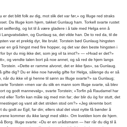
r det blitt folk av dig, mot slik det var før,» og Illuge red straks
oset. Da Illuge kom hjem, takket Gunlaug ham. Torkell svarte rustet
 seilferdig, og lot til å være gladere i å tale med Helga enn å
Langvatsdalen, og Gunlaug sa, det vilde han. De to red da, til de
gsten var et prektig dyr, lite brukt. Torstein bød Gunlaug hingsten
 var en grå hingst med fire hopper, og det var den beste hingsten i
for byr du mig ikke det, som jeg vil ta imot?» — «Hvad er det?»
ått», og vendte talen bort på noe annet, og så red de hjem langs
a Torstein. «Dette er ramme alvoret, det er ikke fjas», sa Gunlaug.
 å gifte dig? Du er ikke noe høvelig gifte for Helga, sålenge du er så
in, når du ikke vil gi henne til sønn av Illuge svarte?» sa Gunlaug;
arte Torstein «men var du slik en mann som Illuge svarte, så blev
tort og godt mannevalg», svarte Torstein; «Torfin på Raudamel har
ller Torfin kan måle sig med min far; der blir du òg for stutt, det
rnestinget og vant alt det striden stod om?» «Jeg skremte bort
du godt av Egil, far din; ellers skal det visst nytte få bønder å
Myrene kommer du ikke langt med slikt». Om kvelden kom de hjem.
Borg. Illuge svarte: «Du er en urådsmann — her rår du dig til å