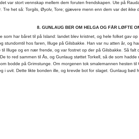
et var stort vennskap mellem dem foruten frendskapen. Ute på Rauda
Tre het så: Torgils, Øyolv, Tore; gjævere menn enn dem var det ikke 
8. GUNLAUG BER OM HELGA OG FÅR LØFTE O
 som har båret til på Island: landet blev kristnet, og hele folket gav 
 og stundomtil hos faren, Illuge på Gilsbakke. Han var nu atten år, og 
l Illuge og en nær frende, og var fostret op der på Gilsbakke. Så falt 
 De to red sammen til Ås, og Gunlaug støttet Torkell, så de som hadde m
e som bodde på Grimstunge. Om morgenen tok smalemannen hesten til G
i uvit. Dette likte bonden ille, og krevde bot for slaget. Gunlaug bød