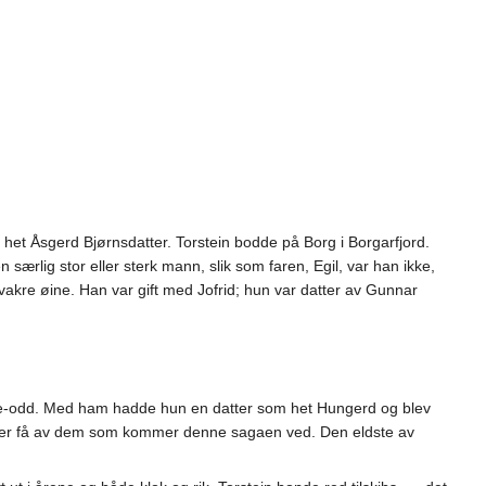
het Åsgerd Bjørnsdatter. Torstein bodde på Borg i Borgarfjord.
særlig stor eller sterk mann, slik som faren, Egil, var han ikke,
vakre øine. Han var gift med Jofrid; hun var datter av Gunnar
nge-odd. Med ham hadde hun en datter som het Hungerd og blev
et er få av dem som kommer denne sagaen ved. Den eldste av