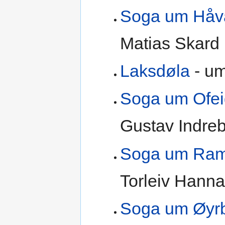
Soga um Håva
Matias Skard
Laksdøla
- um
Soga um Ofei
Gustav Indre
Soga um Ramn
Torleiv Hann
Soga um Øyr