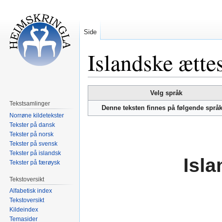
Side
Islandske ætte
Hopp
Hopp
Velg språk
til
til
Tekstsamlinger
Denne teksten finnes på følgende språ
navigering
søk
Norrøne kildetekster
Tekster på dansk
Tekster på norsk
Tekster på svensk
Tekster på islandsk
Isl
Tekster på færøysk
Tekstoversikt
Alfabetisk index
Tekstoversikt
Kildeindex
Temasider