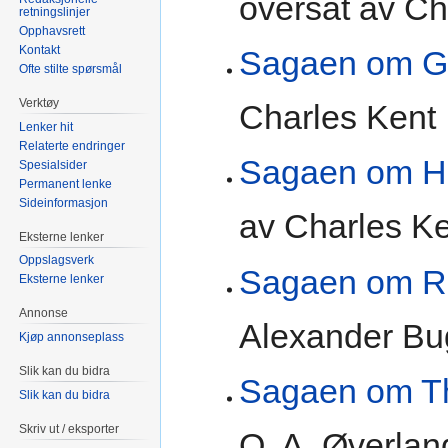
oversat av Ch
retningslinjer
Opphavsrett
Kontakt
Sagaen om G
Ofte stilte spørsmål
Verktøy
Charles Kent
Lenker hit
Relaterte endringer
Sagaen om Ha
Spesialsider
Permanent lenke
Sideinformasjon
av Charles K
Eksterne lenker
Oppslagsverk
Sagaen om R
Eksterne lenker
Annonse
Alexander B
Kjøp annonseplass
Slik kan du bidra
Sagaen om Th
Slik kan du bidra
Skriv ut / eksporter
O. A. Øverlan