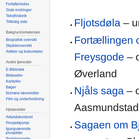
Forfatterindex
Siste endringer
Teksthistorik
Fljotsdøla
– u
Tilfeldig side
Bakgrunnsmateriale
Fortællingen
Biografisk oversikt
Skjaldeoversikt
Artikler og bokomtaler
Freysgode
– o
Andre tjenester
E-Bibliotek
Øverland
Bildearkiv
Kartarkiv
Njåls saga
– o
Bøger
Norrøne læremidler
Film og underholdning
Aasmundstad
Hjelpesider
Arbeidskontoret
Sagaen om Bj
Prosjektportal
Igangværende
prosjekter
Redaksjonelle