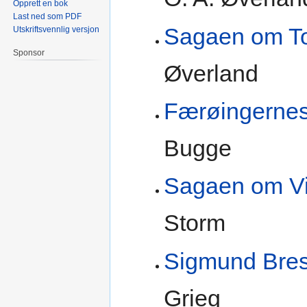
Opprett en bok
Last ned som PDF
Sagaen om To
Utskriftsvennlig versjon
Sponsor
Øverland
Færøingerne
Bugge
Sagaen om V
Storm
Sigmund Bres
Grieg