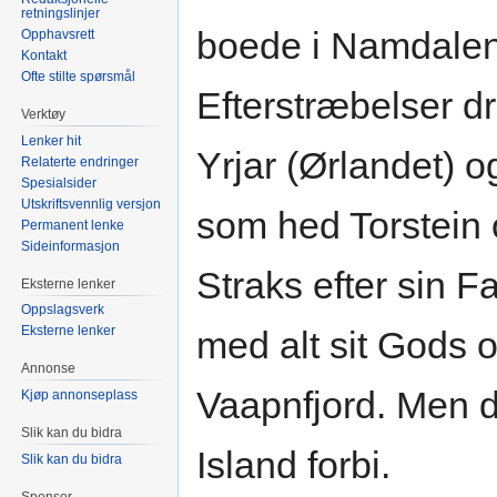
retningslinjer
boede i Namdalen
Opphavsrett
Kontakt
Ofte stilte spørsmål
Efterstræbelser dr
Verktøy
Lenker hit
Yrjar (Ørlandet) 
Relaterte endringer
Spesialsider
Utskriftsvennlig versjon
som hed Torstein o
Permanent lenke
Sideinformasjon
Straks efter sin F
Eksterne lenker
Oppslagsverk
Eksterne lenker
med alt sit Gods 
Annonse
Vaapnfjord. Men 
Kjøp annonseplass
Slik kan du bidra
Island forbi.
Slik kan du bidra
Sponsor