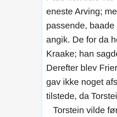
eneste Arving; men
passende, baade 
angik. De for da 
Kraake; han sagde,
Derefter blev Frie
gav ikke noget af
tilstede, da Torste
Torstein vilde fø