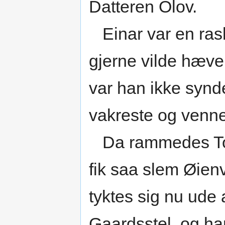
Datteren Olov.
Einar var en ras
gjerne vilde hæve 
var han ikke synd
vakreste og venn
Da rammedes Tors
fik saa slem Øien
tyktes sig nu ude a
Gaardsstel, og ha