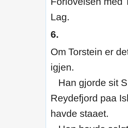
Forlovelsen med T
Lag.
6.
Om Torstein er det 
igjen.
Han gjorde sit Sk
Reydefjord paa Is
havde staaet.