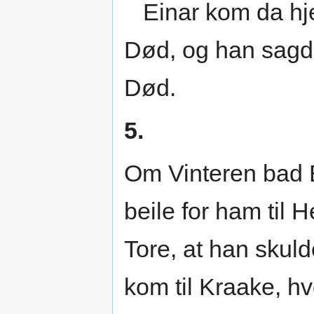
Einar kom da hj
Død, og han sagde
Død.
5.
Om Vinteren bad E
beile for ham til 
Tore, at han skul
kom til Kraake, h