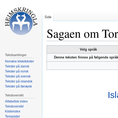
Side
Sagaen om Tor
Hopp
Hopp
Velg språk
til
til
Tekstsamlinger
Denne teksten finnes på følgende språ
navigering
søk
Norrøne kildetekster
Tekster på dansk
Tekster på norsk
Tekster på svensk
Tekster på islandsk
Tekster på færøysk
Is
Tekstoversikt
Alfabetisk index
Tekstoversikt
Kildeindex
Temasider