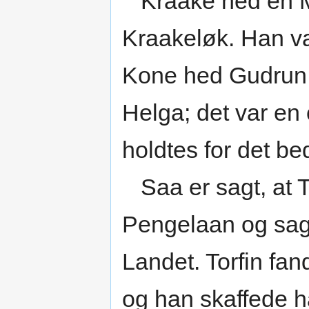
Kraake hed en M
Kraakeløk. Han va
Kone hed Gudrun.
Helga; det var e
holdtes for det be
Saa er sagt, at T
Pengelaan og sagd
Landet. Torfin fan
og han skaffede 