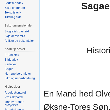
Sagae
Forfatterindex
Siste endringer
Teksthistorik
Tilfeldig side
Bakgrunnsmateriale
Biografisk oversikt
Skjaldeoversikt
Artikler og bokomtaler
Histor
Andre tjenester
E-Bibliotek
Bildearkiv
Kartarkiv
Bøger
Norrøne læremidler
Film og underholdning
Hjelpesider
En Mand hed Olve 
Arbeidskontoret
Prosjektportal
Igangværende
Øksne-Tores Søn.
prosjekter
Redaksjonelle