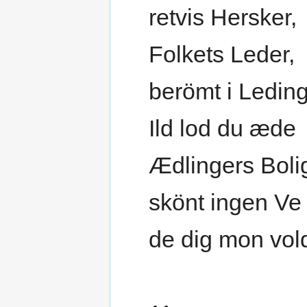
retvis Hersker,
Folkets Leder,
berömt i Leding
Ild lod du æde
Ædlingers Boli
skönt ingen Ve
de dig mon vol