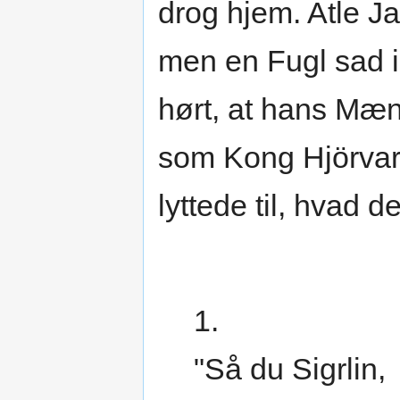
drog hjem. Atle J
men en Fugl sad 
hørt, at hans Mæ
som Kong Hjörvard
lyttede til, hvad 
1.
"Så du Sigrlin,