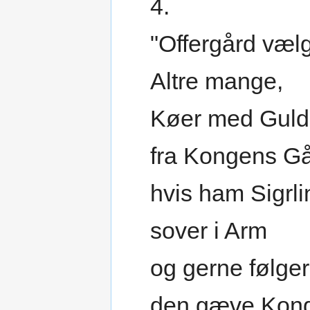
4.
"Offergård vælg
Altre mange,
Køer med Guld
fra Kongens Gå
hvis ham Sigrli
sover i Arm
og gerne følger
den gæve Kong