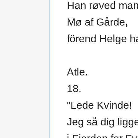
Han røved ma
Mø af Gårde,
förend Helge h
Atle.
18.
"Lede Kvinde!
Jeg så dig ligg