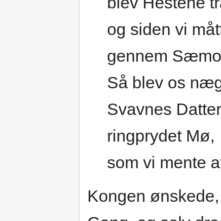
blev Hestene tr
og siden vi måt
gennem Sæmor
Så blev os næg
Svavnes Datter
ringprydet Mø,
som vi mente at
Kongen ønskede, a