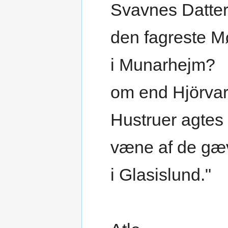
Svavnes Datter
den fagreste M
i Munarhejm?
om end Hjörva
Hustruer agtes
væne af de gæ
i Glasislund."