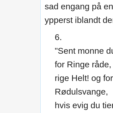
sad engang på en H
ypperst iblandt d
6.
"Sent monne du
for Ringe råde,
rige Helt! og for
Rødulsvange,
hvis evig du tie