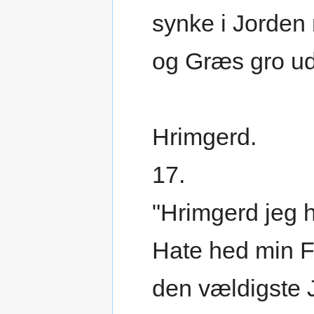
synke i Jorden
og Græs gro ud
Hrimgerd.
17.
"Hrimgerd jeg 
Hate hed min F
den vældigste J