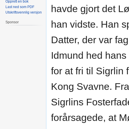
Opprett en bok
havde gjort det L
Last ned som PDF
Utskriftsvennlig versjon
han vidste. Han s
Sponsor
Datter, der var fag
Idmund hed hans J
for at fri til Sigr
Kong Svavne. Fran
Sigrlins Fosterfad
forårsagede, at M