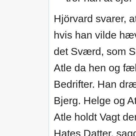
Hjörvard svarer, a
hvis han vilde hæ
det Sværd, som S
Atle da hen og fæ
Bedrifter. Han dr
Bjerg. Helge og At
Atle holdt Vagt de
Hates Datter, sag