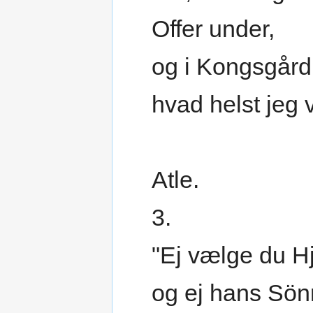
Offer under,
og i Kongsgård
hvad helst jeg v
Atle.
3.
"Ej vælge du H
og ej hans Sön