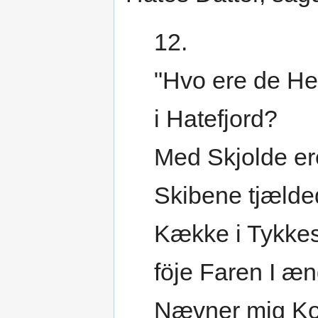
12.
"Hvo ere de He
i Hatefjord?
Med Skjolde er
Skibene tjælde
Kække i Tykkes
föje Faren I æ
Nævner mig Ko