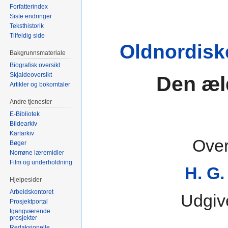
Forfatterindex
Siste endringer
Teksthistorik
Tilfeldig side
Oldnordis
Bakgrunnsmateriale
Biografisk oversikt
Skjaldeoversikt
Den æl
Artikler og bokomtaler
Andre tjenester
E-Bibliotek
Bildearkiv
Kartarkiv
Over
Bøger
Norrøne læremidler
Film og underholdning
H. G.
Hjelpesider
Arbeidskontoret
Udgiv
Prosjektportal
Igangværende
prosjekter
Redaksjonelle