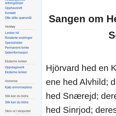
retningslinjer
Opphavsrett
Kontakt
Sangen om He
Ofte stilte spørsmål
Verktøy
S
Lenker hit
Relaterte endringer
Spesialsider
Permanent lenke
Sideinformasjon
Eksterne lenker
Hjörvard hed en K
Oppslagsverk
Eksterne lenker
ene hed Alvhild; 
Annonse
Kjøp annonseplass
hed Snærejd; der
Slik kan du bidra
Slik kan du bidra
hed Sinrjod; dere
Skriv ut / eksporter