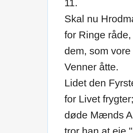
11.
Skal nu Hrodm
for Ringe råde,
dem, som vore
Venner åtte.
Lidet den Fyrst
for Livet frygter
døde Mænds A
tror han at eje."