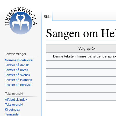
Side
Sangen om Hel
Hopp
Hopp
Velg språk
til
til
Tekstsamlinger
Denne teksten finnes på følgende språ
navigering
søk
Norrøne kildetekster
Tekster på dansk
Tekster på norsk
Tekster på svensk
Tekster på islandsk
Tekster på færøysk
Tekstoversikt
Alfabetisk index
Tekstoversikt
Kildeindex
Temasider