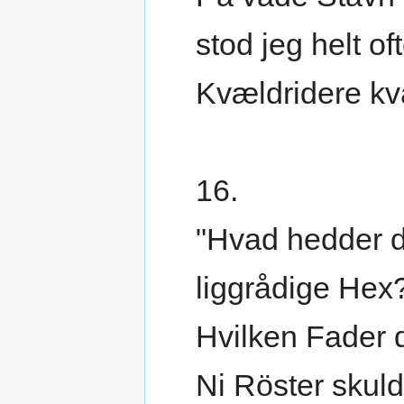
stod jeg helt oft
Kvældridere kval
16.
"Hvad hedder d
liggrådige Hex
Hvilken Fader d
Ni Röster skul