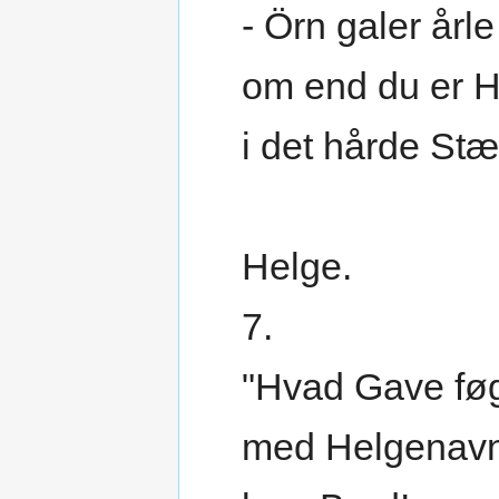
- Örn galer årle 
om end du er H
i det hårde Stæ
Helge.
7.
"Hvad Gave fø
med Helgenav