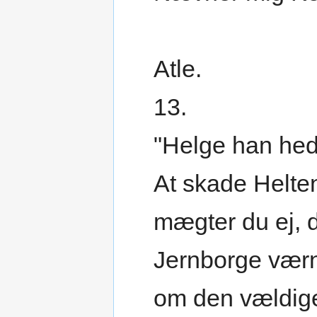
Atle.
13.
"Helge han hed
At skade Helte
mægter du ej, 
Jernborge vær
om den vældige