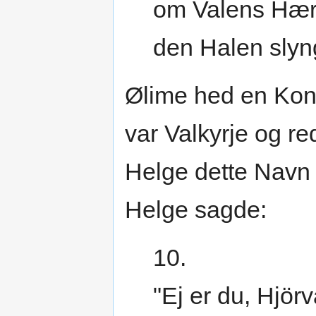
om Valens Hær
den Halen slyn
Ølime hed en Kon
var Valkyrje og r
Helge dette Navn 
Helge sagde:
10.
"Ej er du, Hjörv