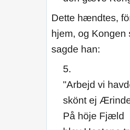
Dette hændtes, fö
hjem, og Kongen 
sagde han:
5.
"Arbejd vi havd
skönt ej Ærinde
På höje Fjæld