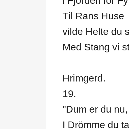
i Fjorden for F
Til Rans Huse
vilde Helte du 
Med Stang vi st
Hrimgerd.
19.
"Dum er du nu, 
I Drömme du tal