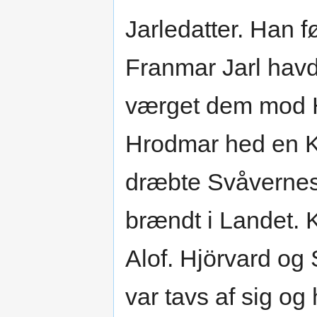
Jarledatter. Han 
Franmar Jarl havd
værget dem mod H
Hrodmar hed en Ko
dræbte Svåvernes
brændt i Landet. K
Alof. Hjörvard og 
var tavs af sig og