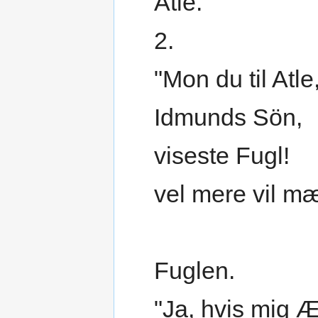
Atle.
2.
"Mon du til Atle
Idmunds Sön,
viseste Fugl!
vel mere vil m
Fuglen.
"Ja, hvis mig 