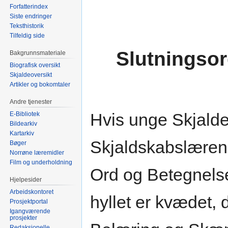
Forfatterindex
Siste endringer
Teksthistorik
Tilfeldig side
Slutningsor
Bakgrunnsmateriale
Biografisk oversikt
Skjaldeoversikt
Artikler og bokomtaler
Andre tjenester
Hvis unge Skjalde h
E-Bibliotek
Bildearkiv
Kartarkiv
Skjaldskabslæren,
Bøger
Norrøne læremidler
Film og underholdning
Ord og Betegnelse
Hjelpesider
Arbeidskontoret
hyllet er kvædet, 
Prosjektportal
Igangværende
prosjekter
Redaksjonelle