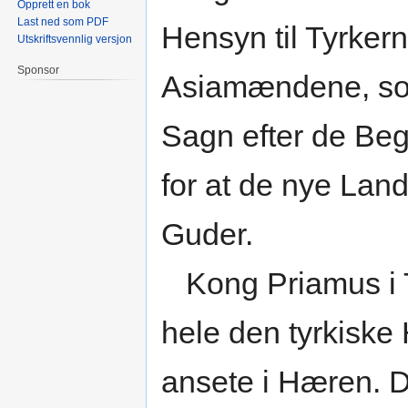
Opprett en bok
Last ned som PDF
Hensyn til Tyrkern
Utskriftsvennlig versjon
Sponsor
Asiamændene, som
Sagn efter de Beg
for at de nye Lan
Guder.
Kong Priamus i T
hele den tyrkiske
ansete i Hæren. 