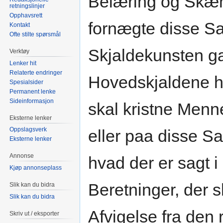
Belæring og Skæm
retningslinjer
Opphavsrett
fornægte disse S
Kontakt
Ofte stilte spørsmål
Skjaldekunsten g
Verktøy
Lenker hit
Relaterte endringer
Hovedskjaldene ha
Spesialsider
Permanent lenke
Sideinformasjon
skal kristne Men
Eksterne lenker
Oppslagsverk
eller paa disse S
Eksterne lenker
Annonse
hvad der er sagt
Kjøp annonseplass
Beretninger, der
Slik kan du bidra
Slik kan du bidra
Afvigelse fra den
Skriv ut / eksporter