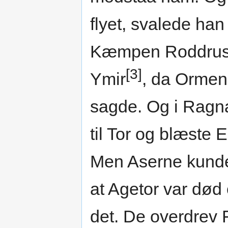
flyet, svalede ha
Kæmpen Roddrus. 
[3]
Ymir
, da Ormen
sagde. Og i Ragn
til Tor og blæste
Men Aserne kunde 
at Agetor var død
det. De overdrev