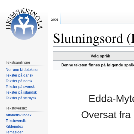
Side
Slutningsord (
Hopp
Hopp
Velg språk
til
til
Tekstsamlinger
Denne teksten finnes på følgende språ
navigering
søk
Norrøne kildetekster
Tekster på dansk
Tekster på norsk
Tekster på svensk
Tekster på islandsk
Edda-Myte
Tekster på færøysk
Tekstoversikt
Oversat fra
Alfabetisk index
Tekstoversikt
Kildeindex
Temasider