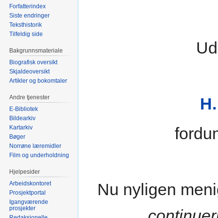
Forfatterindex
Siste endringer
Teksthistorik
Tilfeldig side
Ud
Bakgrunnsmateriale
Biografisk oversikt
Skjaldeoversikt
Artikler og bokomtaler
Andre tjenester
H.
E-Bibliotek
Bildearkiv
Kartarkiv
fordu
Bøger
Norrøne læremidler
Film og underholdning
Hjelpesider
Arbeidskontoret
Nu nyligen menig
Prosjektportal
Igangværende
prosjekter
continueri
Redaksjonelle