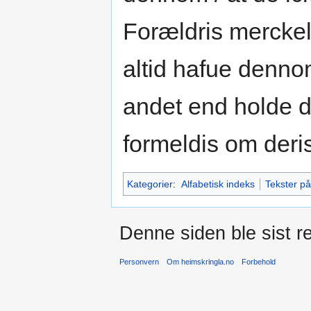
Forældris merckel
altid hafue dennom
andet end holde d
formeldis om deris
Kategorier
:
Alfabetisk indeks
Tekster p
Denne siden ble sist re
Personvern
Om heimskringla.no
Forbehold