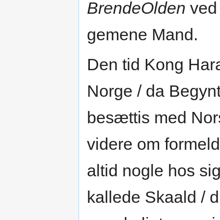
BrendeOlden
ved 
gemene Mand.
Den tid Kong Hara
Norge / da Begynti
besættis med No
videre om formel
altid nogle hos si
kallede Skaald / d