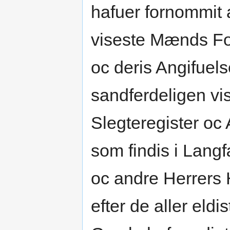
hafuer fornommit 
viseste Mænds For
oc deris Angifuel
sandferdeligen vi
Slegteregister oc 
som findis i Langf
oc andre Herrers 
efter de aller eld