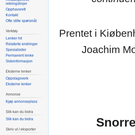
retningslinjer
Opphavsrett
Kontakt
Ofte stilte spørsmål
Prentet i Kiøben
Verktøy
Lenker hit
Relaterte endringer
Joachim Mo
Spesialsider
Permanent lenke
Sideinformasjon
Eksterne lenker
Oppslagsverk
Eksterne lenker
Annonse
Kjøp annonseplass
Slik kan du bidra
Snorre
Slik kan du bidra
Skriv ut / eksporter