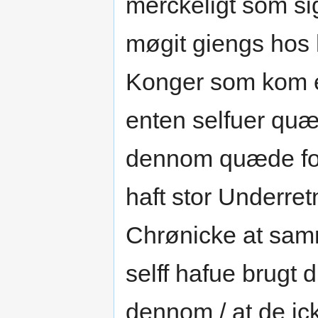
merckeligt som sig
møgit giengs hos 
Konger som kom eft
enten selfuer quæd
dennom quæde for 
haft stor Underre
Chrønicke at samm
selff hafue brugt 
dennom / at de ic