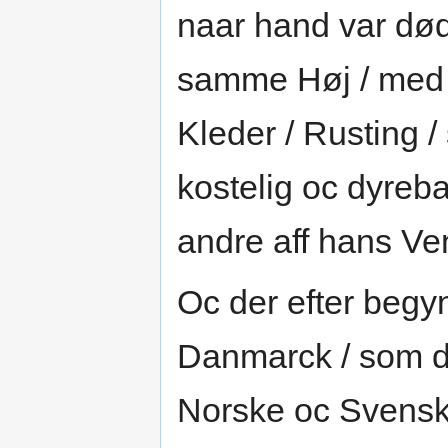
naar hand var død
samme Høj / med
Kleder / Rusting 
kostelig oc dyreb
andre aff hans Ve
Oc der efter begy
Danmarck / som 
Norske oc Svenske