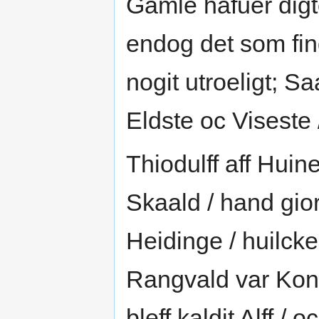
Gamle hafuer digte
endog det som fin
nogit utroeligt; Sa
Eldste oc Viseste 
Thiodulff aff Hui
Skaald / hand gio
Heidinge / huilck
Rangvald var Kon
bleff kaldit Alff /