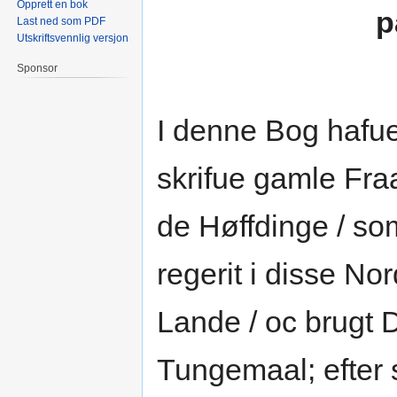
Opprett en bok
p
Last ned som PDF
Utskriftsvennlig versjon
Sponsor
I denne Bog hafue
skrifue gamle Fr
de Høffdinge / so
regerit i disse No
Lande / oc brugt
Tungemaal; efter