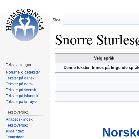
Side
Snorre Sturles
Hopp
Hopp
Velg språk
til
til
Tekstsamlinger
Denne teksten finnes på følgende språ
navigering
søk
Norrøne kildetekster
Tekster på dansk
Tekster på norsk
Tekster på svensk
Tekster på islandsk
Tekster på færøysk
Tekstoversikt
Alfabetisk index
Tekstoversikt
Norsk
Kildeindex
Temasider