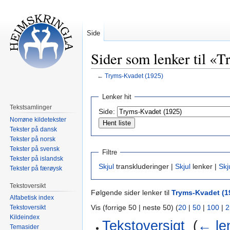
Side
Sider som lenker til «
←
Tryms-Kvadet (1925)
Hopp
Hopp
Lenker hit
til
til
Tekstsamlinger
Side:
navigering
søk
Norrøne kildetekster
Tekster på dansk
Tekster på norsk
Tekster på svensk
Filtre
Tekster på islandsk
Skjul
transkluderinger |
Skjul
lenker |
Skj
Tekster på færøysk
Tekstoversikt
Følgende sider lenker til
Tryms-Kvadet (1
Alfabetisk index
Vis (forrige 50 | neste 50) (
20
|
50
|
100
|
2
Tekstoversikt
Kildeindex
Tekstoversigt
‎
(
← le
Temasider