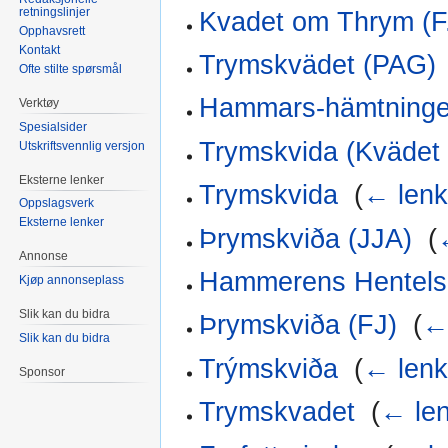
retningslinjer
Kvadet om Thrym (F
Opphavsrett
Kontakt
Trymskvädet (PAG)
Ofte stilte spørsmål
Hammars-hämtninge
Verktøy
Spesialsider
Trymskvida (Kvädet
Utskriftsvennlig versjon
Eksterne lenker
Trymskvida
‎
(
← lenk
Oppslagsverk
Eksterne lenker
Þrymskviða (JJA)
‎
(
Annonse
Hammerens Hentelse
Kjøp annonseplass
Slik kan du bidra
Þrymskviða (FJ)
‎
(
←
Slik kan du bidra
Trýmskviða
‎
(
← lenk
Sponsor
Trymskvadet
‎
(
← le