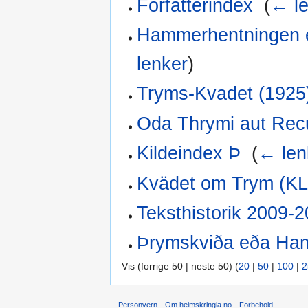
Forfatterindex
‎
(
← le
Hammerhentningen el
lenker
)
Tryms-Kvadet (1925
Oda Thrymi aut Recu
Kildeindex Þ
‎
(
← len
Kvädet om Trym (KL
Teksthistorik 2009-
Þrymskviða eða Ham
Vis (forrige 50 | neste 50) (
20
|
50
|
100
|
2
Personvern
Om heimskringla.no
Forbehold