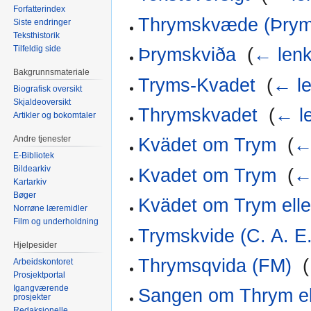
Forfatterindex
Thrymskvæde (Þrym
Siste endringer
Teksthistorik
Tilfeldig side
Þrymskviða
‎
(
← lenk
Bakgrunnsmateriale
Tryms-Kvadet
‎
(
← le
Biografisk oversikt
Skjaldeoversikt
Thrymskvadet
‎
(
← l
Artikler og bokomtaler
Andre tjenester
Kvädet om Trym
‎
(
←
E-Bibliotek
Bildearkiv
Kvadet om Trym
‎
(
←
Kartarkiv
Bøger
Kvädet om Trym ell
Norrøne læremidler
Film og underholdning
Trymskvide (C. A. E
Hjelpesider
Thrymsqvida (FM)
‎
(
Arbeidskontoret
Prosjektportal
Igangværende
Sangen om Thrym el
prosjekter
Redaksjonelle