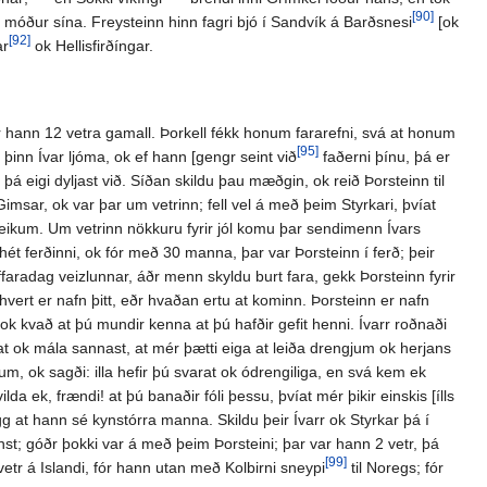
[90]
ju móður sína. Freysteinn hinn fagri bjó í Sandvík á Barðsnesi
[ok
[92]
ar
ok Hellisfirðíngar.
 hann 12 vetra gamall. Þorkell fékk honum fararefni, svá at honum
[95]
 þinn Ívar ljóma, ok ef hann [gengr seint við
faðerni þínu, þá er
á eigi dyljast við. Síðan skildu þau mæðgin, ok reið Þorsteinn til
Gimsar, ok var þar um vetrinn; fell vel á með þeim Styrkari, þvíat
eikum. Um vetrinn nökkuru fyrir jól komu þar sendimenn Ívars
hét ferðinni, ok fór með 30 manna, þar var Þorsteinn í ferð; þeir
affaradag veizlunnar, áðr menn skyldu burt fara, gekk Þorsteinn fyrir
r: hvert er nafn þitt, eðr hvaðan ertu at kominn. Þorsteinn er nafn
a, ok kvað at þú mundir kenna at þú hafðir gefit henni. Ívarr roðnaði
r þat ok mála sannast, at mér þætti eiga at leiða drengjum ok herjans
ðum, ok sagði: illa hefir þú svarat ok ódrengiliga, en svá kem ek
ilda ek, frændi! at þú banaðir fóli þessu, þvíat mér þikir einskis [ílls
gg at hann sé kynstórra manna. Skildu þeir Ívarr ok Styrkar þá í
nst; góðr þokki var á með þeim Þorsteini; þar var hann 2 vetr, þá
[99]
3 vetr á Islandi, fór hann utan með Kolbirni sneypi
til Noregs; fór