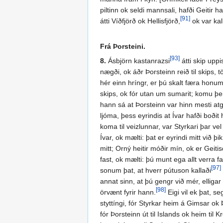
piltinn ok seldi mannsali, hafði Geitir 
[91]
átti Víðfjörð ok Hellisfjörð,
ok var ka
Frá Þorsteini.
[93]
8.
Ásbjörn kastanrazsi
átti skip upp
nægði, ok áðr Þorsteinn reið til skips, 
hér einn hríngr, er þú skalt færa honum
skips, ok fór utan um sumarit; komu þeir
hann sá at Þorsteinn var hinn mesti a
ljóma, þess eyrindis at Ívar hafði boðit h
koma til veizlunnar, var Styrkari þar ve
Ívar, ok mælti: þat er eyrindi mitt við þ
mitt; Orný heitir móðir mín, ok er Geitis
fast, ok mælti: þú munt ega allt verra f
[97]
sonum þat, at hverr pútuson kallaði
annat sinn, at þú gengr við mér, elligar e
[98]
örvænt fyrir hann.
Eigi vil ek þat, s
styttíngi, fór Styrkar heim á Gimsar ok
fór Þorsteinn út til Islands ok heim til 