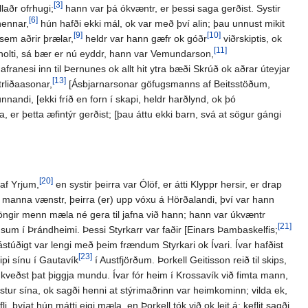
[3]
laðr ofrhugi;
hann var þá ókvæntr, er þessi saga gerðist. Systir
[6]
hennar,
hún hafði ekki mál, ok var með því alin; þau unnust mikit
[9]
[10]
[sem aðrir þrælar,
heldr var hann gæfr ok góðr
viðrskiptis, ok
[11]
holti, sá bær er nú eyddr, hann var Vemundarson,
ranesi inn til Þernunes ok allt hit ytra bæði Skrúð ok aðrar úteyjar
[13]
trliðaasonar,
[Ásbjarnarsonar göfugsmanns af Beitsstöðum,
andi, [ekki fríð en forn í skapi, heldr harðlynd, ok þó
r þetta æfintýr gerðist; [þau áttu ekki barn, svá at sögur gángi
[20]
af Yrjum,
en systir þeirra var Ólöf, er átti Klyppr hersir, er drap
llra manna vænstr, þeirra (er) upp vóxu á Hörðalandi, því var hann
u öngir menn mæla né gera til jafna við hann; hann var úkvæntr
[21]
sum í Þrándheimi. Þessi Styrkarr var faðir [Einars Þambaskelfis;
stúðigt var lengi með þeim frændum Styrkari ok Ívari. Ívar hafðist
[23]
pi sínu í Gautavík
í Austfjörðum. Þorkell Geitisson reið til skips,
kveðst þat þiggja mundu. Ívar fór heim í Krossavík við fimta mann,
 systur sína, ok sagði henni at stýrimaðrinn var heimkominn; vilda ek,
li, þvíat hún mátti eigi mæla, en Þorkell tók við ok leit á; keflit sagði