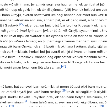
nustu við stýrimann, þvíat mér segir svá hugr um, ef ek geri þat at þjóna 
óð hún upp ok gekk inn, ok tók til þjónustu (við) Ívar, ok hélt því um v
ði hann Ornýju, hversu háttat væri um hagi hennar, eðr hvört hún væri m
aunat þér vetrvistina enn svá, at barn þat, er ek geng með, á hann við mér
[27]
tt í Gautavík,
ok er þat var búit, býst Ívar brott or Krossavík ok hans 
t ráð gerir þú, Ívar! fyrir barni því, er þú átt við Ornýju systur minni, 
við reiðr mjök ok svaraði: til ílls eyrindis hefða ek farit þá til Íslands,
eðr þó víðara í Noregi; en þú þarft eigi at kenna mér barn systur þinna
i gánga við barni Ornýjar, ok smá bæði mik ok hana í orðum, skaltu sjálfan
n ok varð mikit sár. Þorkell brá þá sverði ok hjó til Ívars, en hann reið 
l reið heim í Krossavík. Annann dag eptir safnar Þorkell mönnum ok re
du svá til hafs, ok linti eigi fyrr enn hann kom til Noregs, ok fór svá he
[28]
 eigi meiri smán fengit enn [þá alla saman.
rný barn, þat var sveinbarn svá mikit, at menn þóttust ekki barn meirra ný
[29]
en er Þorkell heyrði þat, varð hann æsilega
reiðr, ok sagði at út skyldi
 gert. Þorkell lét kalla Freystein þræl, ok bað hann tortýna sveininum, en
[31]
orkeli syni sínum,
hann talaði um, at sveininn skyldi eigi útbera, sagði
[32]
[33]