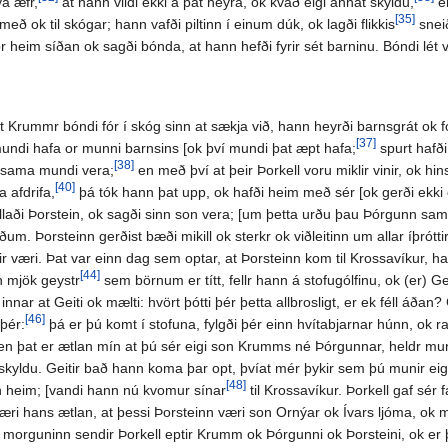
vá æfr,
at hann vildi ekki á þat heyra, ok kvað eigi annat skyldu,
en
[35]
eð ok til skógar; hann vafði piltinn í einum dúk, ok lagði flikkis
snei
ór heim síðan ok sagði bónda, at hann hefði fyrir sét barninu. Bóndi lét ve
at Krummr bóndi fór í skóg sinn at sækja við, hann heyrði barnsgrát ok fó
[37]
it mundi hafa or munni barnsins [ok því mundi þat æpt hafa;
spurt hafði
[38]
ta sama mundi vera;
en með því at þeir Þorkell voru miklir vinir, ok h
[40]
a afdrifa,
þá tók hann þat upp, ok hafði heim með sér [ok gerði ekki 
allaði Þorstein, ok sagði sinn son vera; [um þetta urðu þau Þórgunn sa
um. Þorsteinn gerðist bæði mikill ok sterkr ok viðleitinn um allar íþrót
væri. Þat var einn dag sem optar, at Þorsteinn kom til Krossavíkur, hann g
[44]
n mjök geystr
sem börnum er títt, fellr hann á stofugólfinu, ok (er) Gei
innar at Geiti ok mælti: hvört þótti þér þetta allbrosligt, er ek féll áðan? 
[46]
þér:
þá er þú komt í stofuna, fylgði þér einn hvítabjarnar húnn, ok ra
; en þat er ætlan mín at þú sér eigi son Krumms né Þórgunnar, heldr muntu
skyldu. Geitir bað hann koma þar opt, þvíat mér þykir sem þú munir eig
[48]
an heim; [vandi hann nú kvomur sínar
til Krossavíkur. Þorkell gaf sér 
væri hans ætlan, at þessi Þorsteinn væri son Ornýar ok Ívars ljóma, ok mu
um morguninn sendir Þorkell eptir Krumm ok Þórgunni ok Þorsteini, ok er