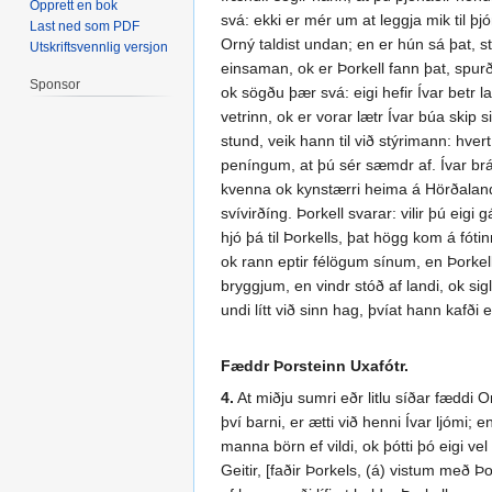
Opprett en bok
svá: ekki er mér um at leggja mik til þjó
Last ned som PDF
Orný taldist undan; en er hún sá þat, st
Utskriftsvennlig versjon
einsaman, ok er Þorkell fann þat, spur
Sponsor
ok sögðu þær svá: eigi hefir Ívar betr l
vetrinn, ok er vorar lætr Ívar búa skip si
stund, veik hann til við stýrimann: hver
peníngum, at þú sér sæmdr af. Ívar brást 
kvenna ok kynstærri heima á Hörðalandi 
svívirðíng. Þorkell svarar: vilir þú eig
hjó þá til Þorkells, þat högg kom á fótin
ok rann eptir félögum sínum, en Þorkel
bryggjum, en vindr stóð af landi, ok sigl
undi lítt við sinn hag, þvíat hann kafði
Fæddr Þorsteinn Uxafótr.
4.
At miðju sumri eðr litlu síðar fæddi O
því barni, er ætti við henni Ívar ljómi; 
manna börn ef vildi, ok þótti þó eigi vel
Geitir, [faðir Þorkels, (á) vistum með Þ