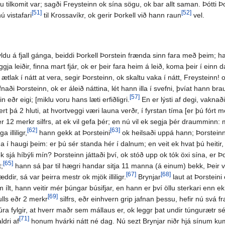
u tilkomit var; sagði Freysteinn ok sína sögu, ok bar allt saman. Þótti Þo
[51]
[52]
ú vistafari
til Krossavíkr, ok gerir Þorkell við hann raun
vel.
du á fjall gánga, beiddi Þorkell Þorstein frænda sinn fara með þeim; ha
iggja leiðir, finna mart fjár, ok er þeir fara heim á leið, koma þeir í ein
ætlak í nátt at vera, segir Þorsteinn, ok skaltu vaka í nátt, Freysteinn! o
fnaði Þorsteinn, ok er áleið náttina, lét hann illa í svefni, þvíat hann bra
[57]
n eðr eigi; [miklu voru hans læti erfiðligri.
En er lýsti af degi, vaknað
rt þá 2 hluti, at hvortveggi væri launa verðr, í fyrstan tíma [er þú fórt 
r 12 merkr silfrs, at ek vil gefa þér; en nú vil ek segja þér draumminn: 
[62]
[63]
 illiligr,
hann gekk at Þorsteini
ok heilsaði uppá hann; Þorsteinn
 í haugi þeim: er þú sér standa hér í dalnum; en veit ek hvat þú heitir,
ok sjá híbýli mín? Þorsteinn játtaði því, ok stóð upp ok tók öxi sína, er 
[65]
;
hann sá þar til hægri handar sitja 11 manna (á einum) bekk, Þeir voru
[67]
[68]
ddir, sá var þeirra mestr ok mjök illiligr.
Brynjar
laut at Þorsteini
tum ílt, hann veitir mér þúngar búsifjar, en hann er því öllu sterkari enn 
[69]
lls eðr 2 merkr
silfrs, eðr einhvern grip jafnan þessu, hefir nú svá 
úra fylgir, at hverr maðr sem mállaus er, ok leggr þat undir túngurætr sér
[71]
ldri af
honum hvárki nátt né dag. Nú sezt Brynjar niðr hjá sínum kump