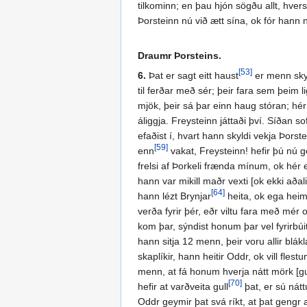
tilkominn; en þau hjón sögðu allt, hvers
Þorsteinn nú við ætt sína, ok fór hann n
Draumr Þorsteins.
[53]
6.
Þat er sagt eitt haust
er menn skyl
til ferðar með sér; þeir fara sem þeim l
mjök, þeir sá þar einn haug stóran; hér 
áliggja. Freysteinn játtaði því. Síðan so
efaðist í, hvart hann skyldi vekja Þorstei
[59]
enn
vakat, Freysteinn! hefir þú nú ge
frelsi af Þorkeli frænda mínum, ok hér e
hann var mikill maðr vexti [ok ekki aðaliga
[64]
hann lézt Brynjar
heita, ok ega heima
verða fyrir þér, eðr viltu fara með mér 
kom þar, sýndist honum þar vel fyrirbúit
hann sitja 12 menn, þeir voru allir bláklæ
skaplíkir, hann heitir Oddr, ok vill fles
menn, at fá honum hverja nátt mörk [gu
[70]
hefir at varðveita gull
þat, er sú nátt
Oddr geymir þat svá ríkt, at þat gengr a