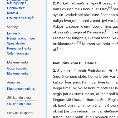
2.
Þorkell hét maðr, er bjó í Krossavík
retningslinjer
[4]
Opphavsrett
hans óx upp með honun, er Orný
hét
Kontakt
syskin. Þorkell átti þræl einn útlendan a
Ofte stilte spørsmål
náliga hverjum manni vænni, því var h
Asbjarnarsonar, Krummssonar hins gamla.
Verktøy
[12]
ok inn öðrumegin at Þernunesi.
Krum
Lenker hit
Ólafssonar lángháls, Bjarnarsonar, Rei
Relaterte endringer
[15]
Spesialsider
örskiptamaðr.
Krummr var óríkr maðr;
Permanent lenke
[17]
af.
Sideinformasjon
Eksterne lenker
Ívar ljómi kom til Íslands.
Oppslagsverk
3.
Styrkarr hét maðr Endriðason, Hreið
Eksterne lenker
Sigurð konúng slefu. Þeirra bróðir var E
kallaðr Ívar ljómi; hann var hverjum ma
Annonse
lánga tíma, ok því at honum þótti sér 
Kjøp annonseplass
segja þat ok sumir menn, at [þeir hafi br
Slik kan du bidra
löngum við í kaupferðum bæði til Engla
Slik kan du bidra
ok bauð stýrimanni heim til sín við sv
ok sat þar um vetrinn. Ívar var gleðimað
Skriv ut / eksporter
frændi! segir hann, at þú þjónaðir honum 