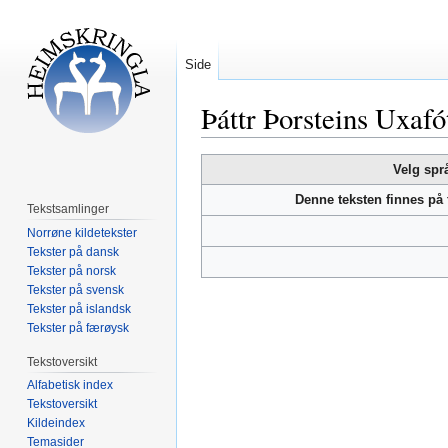
Side
Þáttr Þorsteins Uxafó
Hopp
Hopp
Velg spr
til
til
Denne teksten finnes på
navigering
søk
Tekstsamlinger
Norrøne kildetekster
Tekster på dansk
Tekster på norsk
Tekster på svensk
Tekster på islandsk
Tekster på færøysk
Tekstoversikt
Alfabetisk index
Tekstoversikt
Kildeindex
Temasider