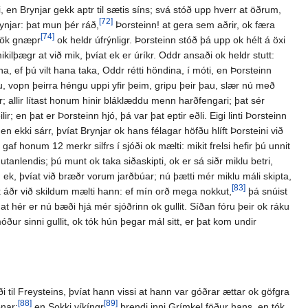
 en Brynjar gekk aptr til sætis síns; svá stóð upp hverr at öðrum,
[72]
rynjar: þat mun þér ráð,
Þorsteinn! at gera sem aðrir, ok færa
[74]
jök gnæpr
ok heldr úfrýnligr. Þorsteinn stóð þá upp ok hélt á öxi
ikilþægr at við mik, þvíat ek er úríkr. Oddr ansaði ok heldr stutt:
na, ef þú vilt hana taka, Oddr rétti höndina, í móti, en Þorsteinn
ru, vopn þeirra héngu uppi yfir þeim, gripu þeir þau, slær nú með
; allir lítast honum hinir bláklæddu menn harðfengari; þat sér
 en þat er Þorsteinn hjó, þá var þat eptir eðli. Eigi linti Þorsteinn
 ekki sárr, þvíat Brynjar ok hans félagar höfðu hlíft Þorsteini við
f honum 12 merkr silfrs í sjóði ok mælti: mikit frelsi hefir þú unnit
tanlendis; þú munt ok taka siðaskipti, ok er sá siðr miklu betri,
 ek, þvíat við bræðr vorum jarðbúar; nú þætti mér miklu máli skipta,
[83]
ok áðr við skildum mælti hann: ef mín orð mega nokkut,
þá snúist
 at hér er nú bæði hjá mér sjóðrinn ok gullit. Síðan fóru þeir ok ráku
ur sinni gullit, ok tók hún þegar mál sitt, er þat kom undir
ði til Freysteins, þvíat hann vissi at hann var góðrar ættar ok göfgra
[88]
[89]
onar;
en Sokki víkíngr
brendi inni Grímkel föður hans, en tók