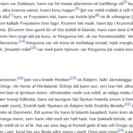
[2]
, hann var Geitisson, hann var hit mesta afarmenni ok harðfengr ok
kal
[5]
, allra kvenna vænst, hverri konu hagari;
[þó var mikill mállaki á ráði 
[7]
[8]
t öllu
kyni, er Freysteinn hét, hann var hvörki ljótr
né illr viðreignar 
ann kallaðr Freysteinn hinn fagri. Krummr hét maðr, hann bjó í Krumms
 [Krummr hinn gamli fór af Vös búfelli til Íslands; hann nam land á Haf
mr hinn ýngri átti þá konu, er Þórgunna hét, ok var Þorsteinsddttir, Ve
[14]
ðarssonar.
Þórgunna var vitr kona ok meðallagi vinsæl, mjök margkunn
[16]
 [miseldri mikit
var með þeim hjónum; var Þórgunna þá roskin kona, e
[18]
[19]
arssonar;
þeir voru bræðr Hreiðarr
ok Ásbjörn, faðir Járnskeggja 
rlíngr, ríkr hersir af Hörðalandi. Erlíngr átti þann son, (er) Ívar hét, a
nni betr at íþróttum búinn, ofmetnaðar maðr svá mikill, at náliga mátt
nærr hvergi fullkosta; hann sat laungum hjá Styrkari frænda sínum á Gim
[22]
æðr (verit), Endriði faðir Styrkars ok Ásbjörn faðir Endriða ilbreiðs;
á
nds ok Danmerkr. Eitt sumar fór hann til Íslands kaupferð; hann kom ski
á marga menn, sem hann vildi með sér haft hafa. Ívar þakkaði bónda, ok 
r mikill ok ör af fé. Þat var einn dag at Þorkell gekk til tals við Ornýju
[24]
í vetr, þvíat hér eru flestir aðrir menn í starfi. Orný reist rúnar
á kef