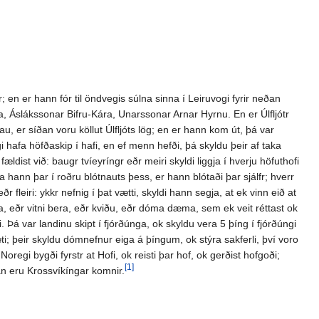
; en er hann fór til öndvegis súlna sinna í Leiruvogi fyrir neðan
ára, Áslákssonar Bifru-Kára, Unarssonar Arnar Hyrnu. En er Úlfljótr
au, er síðan voru köllut Úlfljóts lög; en er hann kom út, þá var
i hafa höfðaskip í hafi, en ef menn hefði, þá skyldu þeir af taka
ldist við: baugr tvíeyríngr eðr meiri skyldi liggja í hverju höfuthofi
óða hann þar í roðru blótnauts þess, er hann blótaði þar sjálfr; hverr
r fleiri: ykkr nefnig í þat vætti, skyldi hann segja, at ek vinn eið at
, eðr vitni bera, eðr kviðu, eðr dóma dæma, sem ek veit réttast ok
 Þá var landinu skipt í fjórðúnga, ok skyldu vera 5 þíng í fjórðúngi
ti; þeir skyldu dómnefnur eiga á þíngum, ok stýra sakferli, því voro
 Noregi bygði fyrstr at Hofi, ok reisti þar hof, ok gerðist hofgoði;
[1]
ðan eru Krossvíkíngar komnir.