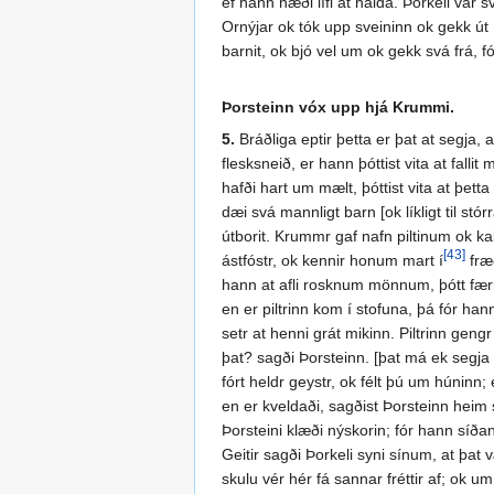
ef hann næði lífi at halda. Þorkell var s
Ornýjar ok tók upp sveininn ok gekk út m
barnit, ok bjó vel um ok gekk svá frá, f
Þorsteinn vóx upp hjá Krummi.
5.
Bráðliga eptir þetta er þat at segja, 
flesksneið, er hann þóttist vita at fall
hafði hart um mælt, þóttist vita at þet
dæi svá mannligt barn [ok líkligt til stórr
útborit. Krummr gaf nafn piltinum ok k
[43]
ástfóstr, ok kennir honum mart í
fræð
hann at afli rosknum mönnum, þótt færir 
en er piltrinn kom í stofuna, þá fór han
setr at henni grát mikinn. Piltrinn gengr 
þat? sagði Þorsteinn. [þat má ek segja 
fórt heldr geystr, ok félt þú um húninn
en er kveldaði, sagðist Þorsteinn heim 
Þorsteini klæði nýskorin; fór hann síð
Geitir sagði Þorkeli syni sínum, at þat 
skulu vér hér fá sannar fréttir af; ok 