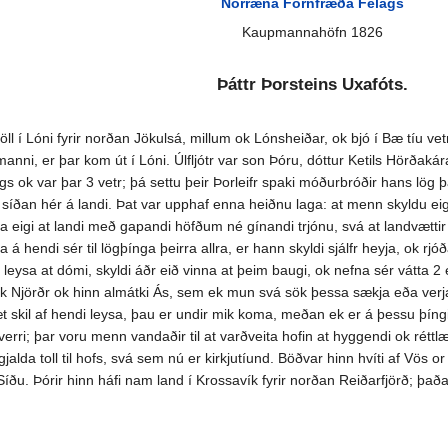
Norræna Fornfræða Félags
Kaupmannahöfn 1826
Þáttr Þorsteins Uxafóts.
 í Lóni fyrir norðan Jökulsá, millum ok Lónsheiðar, ok bjó í Bæ tíu vetr
ögmanni, er þar kom út í Lóni. Úlfljótr var son Þóru, dóttur Ketils Hörðak
egs ok var þar 3 vetr; þá settu þeir Þorleifr spaki móðurbróðir hans lög þ
g síðan hér á landi. Þat var upphaf enna heiðnu laga: at menn skyldu eig
a eigi at landi með gapandi höfðum né gínandi trjónu, svá at landvættir fæ
a á hendi sér til lögþínga þeirra allra, er hann skyldi sjálfr heyja, ok rj
t leysa at dómi, skyldi áðr eið vinna at þeim baugi, ok nefna sér vátta 2 eð
 ok Njörðr ok hinn almátki Ás, sem ek mun svá sök þessa sækja eða verja
t skil af hendi leysa, þau er undir mik koma, meðan ek er á þessu þíngi.
erri; þar voru menn vandaðir til at varðveita hofin at hyggendi ok réttlæ
gjalda toll til hofs, svá sem nú er kirkjutíund. Böðvar hinn hvíti af Vös or
 Síðu. Þórir hinn háfi nam land í Krossavík fyrir norðan Reiðarfjörð; þa