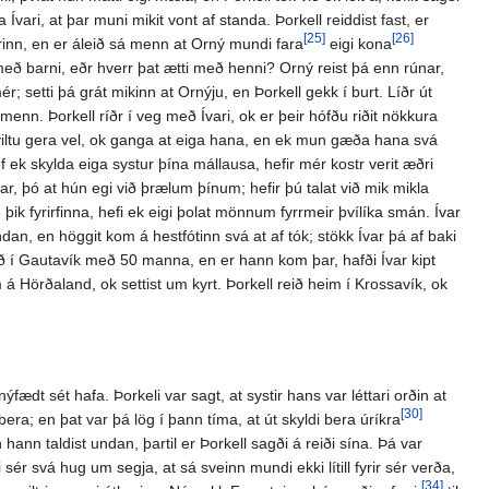
Ívari, at þar muni mikit vont af standa. Þorkell reiddist fast, er
[25]
[26]
etrinn, en er áleið sá menn at Orný mundi fara
eigi kona
eð barni, eðr hverr þat ætti með henni? Orný reist þá enn rúnar,
; setti þá grát mikinn at Ornýju, en Þorkell gekk í burt. Líðr út
menn. Þorkell ríðr í veg með Ívari, ok er þeir hófðu riðit nökkura
eðr viltu gera vel, ok ganga at eiga hana, en ek mun gæða hana svá
 ef ek skylda eiga systur þína mállausa, hefir mér kostr verit æðri
r, þó at hún egi við þrælum þínum; hefir þú talat við mik mikla
 þik fyrirfinna, hefi ek eigi þolat mönnum fyrrmeir þvílíka smán. Ívar
undan, en höggit kom á hestfótinn svá at af tók; stökk Ívar þá af baki
ið í Gautavík með 50 manna, en er hann kom þar, hafði Ívar kipt
im á Hörðaland, ok settist um kyrt. Þorkell reið heim í Krossavík, ok
fædt sét hafa. Þorkeli var sagt, at systir hans var léttari orðin at
[30]
 bera; en þat var þá lög í þann tíma, at út skyldi bera úríkra
 hann taldist undan, þartil er Þorkell sagði á reiði sína. Þá var
 sér svá hug um segja, at sá sveinn mundi ekki lítill fyrir sér verða,
[34]