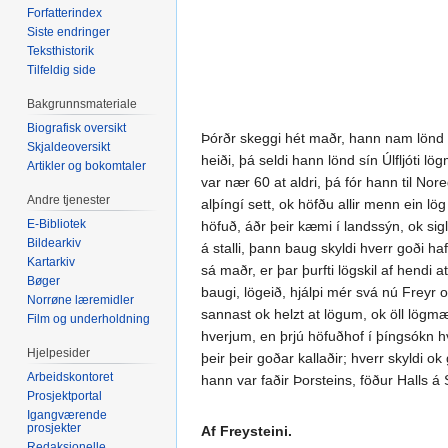
Forfatterindex
Siste endringer
Teksthistorik
Tilfeldig side
Bakgrunnsmateriale
Biografisk oversikt
Þórðr skeggi hét maðr, hann nam lönd öll
Skjaldeoversikt
heiði, þá seldi hann lönd sín Úlfljóti l
Artikler og bokomtaler
var nær 60 at aldri, þá fór hann til Nor
Andre tjenester
alþíngí sett, ok höfðu allir menn ein lö
E-Bibliotek
höfuð, áðr þeir kæmi í landssýn, ok sigl
Bildearkiv
á stalli, þann baug skyldi hverr goði haf
Kartarkiv
sá maðr, er þar þurfti lögskil af hendi a
Bøger
baugi, lögeið, hjálpi mér svá nú Freyr
Norrøne læremidler
sannast ok helzt at lögum, ok öll lögmæ
Film og underholdning
hverjum, en þrjú höfuðhof í þíngsókn hv
Hjelpesider
þeir þeir goðar kallaðir; hverr skyldi ok 
Arbeidskontoret
hann var faðir Þorsteins, föður Halls á
Prosjektportal
Igangværende
prosjekter
Af Freysteini.
Redaksjonelle