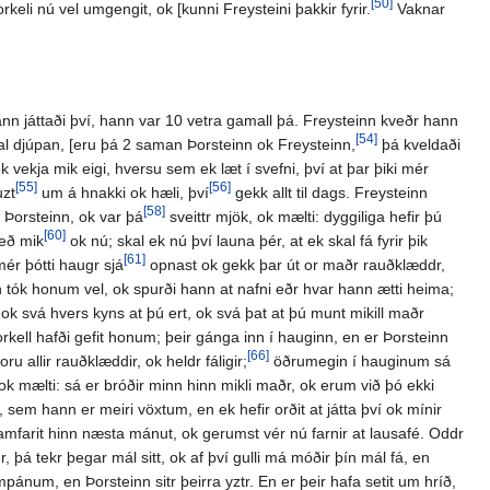
[50]
rkeli nú vel umgengit, ok [kunni Freysteini þakkir fyrir.
Vaknar
nn játtaði því, hann var 10 vetra gamall þá. Freysteinn kveðr hann
[54]
n dal djúpan, [eru þá 2 saman Þorsteinn ok Freysteinn,
þá kveldaði
k vekja mik eigi, hversu sem ek læt í svefni, því at þar þiki mér
[55]
[56]
uzt
um á hnakki ok hæli, því
gekk allt til dags. Freysteinn
[58]
i Þorsteinn, ok var þá
sveittr mjök, ok mælti: dyggiliga hefir þú
[60]
með mik
ok nú; skal ek nú því launa þér, at ek skal fá fyrir þik
[61]
mér þótti haugr sjá
opnast ok gekk þar út or maðr rauðklæddr,
 tók honum vel, ok spurði hann at nafni eðr hvar hann ætti heima;
 ok svá hvers kyns at þú ert, ok svá þat at þú munt mikill maðr
Þorkell hafði gefit honum; þeir gánga inn í hauginn, en er Þorsteinn
[66]
 allir rauðklæddir, ok heldr fáligir;
öðrumegin í hauginum sá
 ok mælti: sá er bróðir minn hinn mikli maðr, ok erum við þó ekki
ek, sem hann er meiri vöxtum, en ek hefir orðit at játta því ok mínir
framfarit hinn næsta mánut, ok gerumst vér nú farnir at lausafé. Oddr
, þá tekr þegar mál sitt, ok af því gulli má móðir þín mál fá, en
ánum, en Þorsteinn sitr þeirra yztr. En er þeir hafa setit um hríð,