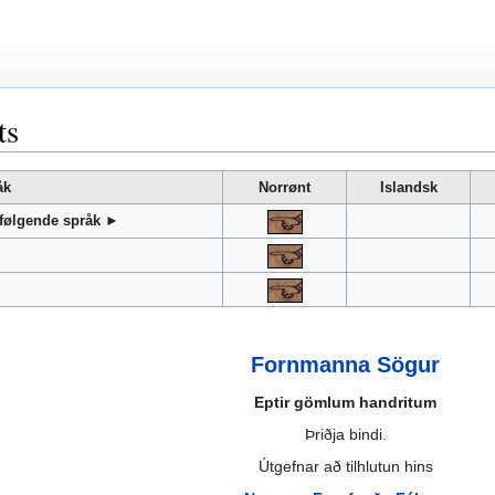
ts
åk
Norrønt
Islandsk
 følgende språk ►
Fornmanna Sögur
Eptir gömlum handritum
Þriðja bindi.
Útgefnar að tilhlutun hins