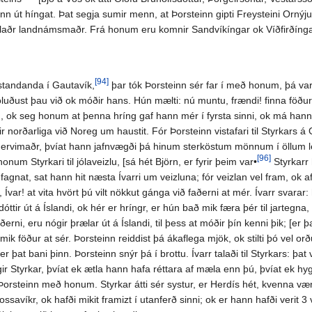
hann út híngat. Þat segja sumir menn, at Þorsteinn gipti Freysteini Orný
llaðr landnámsmaðr. Frá honum eru komnir Sandvíkíngar ok Víðfirðíng
[94]
istandanda í Gautavík,
þar tók Þorsteinn sér far í með honum, þá var
töluðust þau við ok móðir hans. Hún mælti: nú muntu, frændi! finna föður
, ok seg honum at þenna hríng gaf hann mér í fyrsta sinni, ok má hann þ
 norðarliga við Noreg um haustit. Fór Þorsteinn vistafari til Styrkars á 
tgervimaðr, þvíat hann jafnvægði þá hinum sterköstum mönnum í öllum l
[96]
onum Styrkari til jólaveizlu, [sá hét Björn, er fyrir þeim var•
Styrkarr 
l fagnat, sat hann hit næsta Ívarri um veizluna; fór veizlan vel fram, ok 
ik, Ívar! at vita hvört þú vilt nökkut gánga við faðerni at mér. Ívarr svara
dóttir út á Íslandi, ok hér er hríngr, er hún bað mik færa þér til jartegn
aðerni, eru nógir þrælar út á Íslandi, til þess at móðir þín kenni þik; [e
mik föður at sér. Þorsteinn reiddist þá ákaflega mjök, ok stilti þó vel or
r þat bani þinn. Þorsteinn snýr þá í brottu. Ívarr talaði til Styrkars: þat v
egir Styrkar, þvíat ek ætla hann hafa réttara af mæla enn þú, þvíat ek hy
 Þorsteinn með honum. Styrkar átti sér systur, er Herdís hét, kvenna væ
Krossavíkr, ok hafði mikit framizt í utanferð sinni; ok er hann hafði verit 