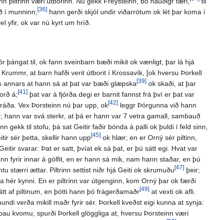
n piltrinn væri útborinn. Nú gekk Freysteinn, bó nauðigr færi,
til
[36]
ð í munninn;
hann gerði skjól undir viðarrótum ok lét þar koma í
l yfir, ok var nú kyrt um hríð.
r þángat til, ok fann sveinbarn bæði mikit ok vænligt, þar lá hjá
 Krummr, at barn hafði verit útborit í Krossavík, [ok hversu Þorkell
[39]
ins annars at hann sá at þat var bæði glæpska
ok skaði, at þar
[41]
orð á;
þat var á fjórða degi er barnit fannst frá því er þat var
[42]
mráða. Vex Þorsteinn nú þar upp, ok
leggr Þórgunna við hann
tir; hann var svá sterkr, at þá er hann var 7 vetra gamall, sambauð
ekk til stofu, þá sat Geitir faðir bónda á palli ok þuldi í feld sinn,
[45]
tir sér þetta, skellir hann upp
ok hlær; en er Orný sér piltinn,
Geitir svarar: Þat er satt, þvíat ek sá þat, er þú sátt egi. Hvat var
nn fyrir innar á gólfit, en er hann sá mik, nam hann staðar, en þú
[47]
 stærri ættar. Piltrinn settist niðr hjá Geiti ok skrumuðu
þeir;
a hér kynni. En er piltrinn var útgenginn, kom Orný þar ok færði
[49]
fátt af piltinum, en þótti hann þó frágerðamaðr
at vexti ok afli.
ndi verða mikill maðr fyrir sér. Þorkell kveðst eigi kunna at synja:
 þau kvomu, spurði Þorkell glöggliga at, hversu Þorsteinn væri