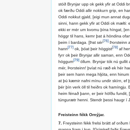
stóð Brynjar upp ok gekk yfir at Oddi b
ok færðu Oddi allir nokkurn grip, en han
Oddi nokkut gjald, [eigi mun annat duga
sinni, hann gekk yfir at Oddi ok mælti: 
ekki er mér um kvomu þína híngat, [en
höggr til hans, kemr þat á höndina ofan
[76]
þeim í bardaga. [Þat sér
Þorsteinn a
[77]
[78]
hann
ok, þóat þeir höggist
af hen
fyrr ok þeir Brynjar allir saman, enn Od
[79]
höggum
öllum. Brynjar tók nú gullit
mér, Þorsteinn! þvíat nú ræð ek hér h
þeir sem hann mega hljóta, enn hinum e
at þú kæmir nafni mínu undir skírn, ef 
þér þín verk öll til heiðrs ok hamíngju.
heim fénað þann, er þeir höfðu fundit,
túngurætr henni. Stendr þessi haugr í J
Freisteinn fékk Ornýjar.
7.
Freysteinn fékk frelsi brátt af orðum 
manna fram í kyn. [Grímkell faðir Freys