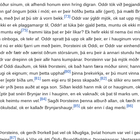
róður sínum, ok afhendi honum einn hríng digran. Oddr tók við þegjandi,
n gaf öngum þökk í móti; en er þeir höfðu þetta allir (gert), þá mælti B
[73]
, með því at þú sitr á vorn bekk.
Oddr var ýgldr mjök, ok sat upp m
ekki er ek plaggamargr til, Oddr! at lúka þér gjald þetta, muntu ok ekki m
[75]
 muntu eigi
frammi láta þat er þér líkar? Ek hefir ekki til nema öxi mí
 olnboga, ok tekr af. Oddr spratt þá upp ok allir þeir, er í hauginum vo
t nú er ekki fjarri um með þeim, Þorsteini ok Oddi, er Oddr var einhendr
dr eðr fætr eðr særist öðrum stórsárum, þá eru þeir á annari stundu heilir;
dr var drepinn ok þeir allir hans kumpánar. Þorsteinn var þá mjök móðr en
 af Oddi dauðum, ok fékk Þorsteini, ok bað hann færa móður sinni; hann ga
[80]
augi ok eignum; mun þetta upphaf
þinna þrekvirkja, er þú munt vinna u
[81]
[82]
r [eptir bíða um,
sem eigi eru til þess skapaðir,
ok slíkir eru sem
þér yrði þess auðit at ega son. Síðan leiddi hann mik út or hauginum, 
 Eptir þat snéri Brynjar inn í hauginn, en ek vaknaði; ok þat til marks um,
[84]
 [ok heimtu menn vel.
Sagði Þorsteinn þenna atburð allan, ok færði móð
[85]
[86]
ökulsdal, ok er kallaðr Brynjarshaugr,
ok sér enn í dag merki.
Þorsteins, ok gerði Þorkell þat vel ok liðugliga, þvíat honum var vel í ge
[87]
teins
[bjó á Vös ok átti Ólofu Brunólfsdóttur, Þorgeirsonar, Vestarss