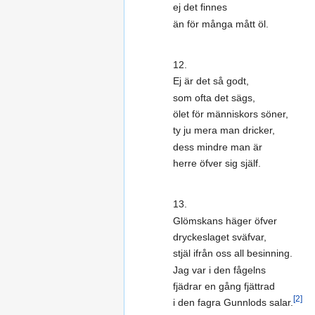
ej det finnes
än för många mått öl.
12.
Ej är det så godt,
som ofta det sägs,
ölet för människors söner,
ty ju mera man dricker,
dess mindre man är
herre öfver sig själf.
13.
Glömskans häger öfver
dryckeslaget sväfvar,
stjäl ifrån oss all besinning.
Jag var i den fågelns
fjädrar en gång fjättrad
[2]
i den fagra Gunnlods salar.