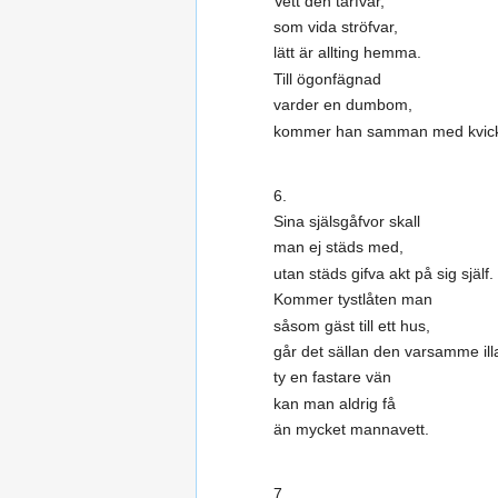
Vett den tarfvar,
som vida ströfvar,
lätt är allting hemma.
Till ögonfägnad
varder en dumbom,
kommer han samman med kvic
6.
Sina själsgåfvor skall
man ej städs med,
utan städs gifva akt på sig själf.
Kommer tystlåten man
såsom gäst till ett hus,
går det sällan den varsamme ill
ty en fastare vän
kan man aldrig få
än mycket mannavett.
7.