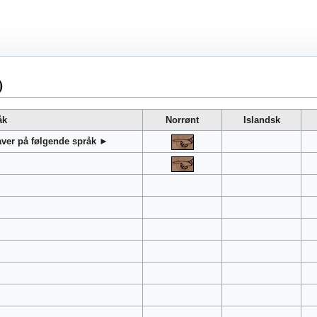
)
åk
Norrønt
Islandsk
gaver på følgende språk ►