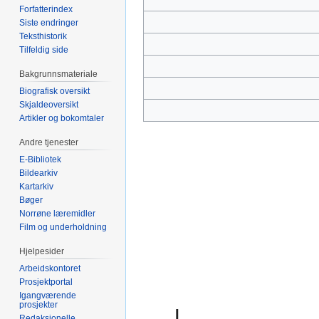
Forfatterindex
Siste endringer
Teksthistorik
Tilfeldig side
Bakgrunnsmateriale
Biografisk oversikt
Skjaldeoversikt
Artikler og bokomtaler
Andre tjenester
E-Bibliotek
Bildearkiv
Kartarkiv
Bøger
Norrøne læremidler
Film og underholdning
Hjelpesider
Arbeidskontoret
Prosjektportal
Igangværende
prosjekter
I
Redaksjonelle