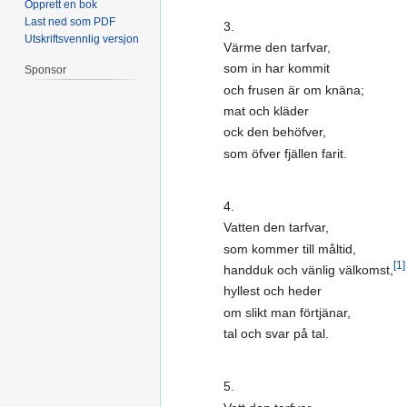
Opprett en bok
Last ned som PDF
3.
Utskriftsvennlig versjon
Värme den tarfvar,
som in har kommit
Sponsor
och frusen är om knäna;
mat och kläder
ock den behöfver,
som öfver fjällen farit.
4.
Vatten den tarfvar,
som kommer till måltid,
[1]
handduk och vänlig välkomst,
hyllest och heder
om slikt man förtjänar,
tal och svar på tal.
5.