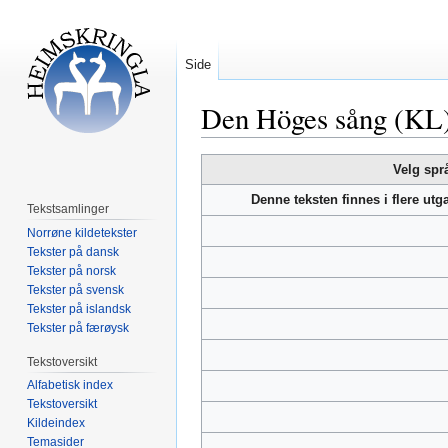
Side
Den Höges sång (KL
Hopp
Hopp
Velg spr
til
til
Denne teksten finnes i flere ut
navigering
søk
Tekstsamlinger
Norrøne kildetekster
Tekster på dansk
Tekster på norsk
Tekster på svensk
Tekster på islandsk
Tekster på færøysk
Tekstoversikt
Alfabetisk index
Tekstoversikt
Kildeindex
Temasider