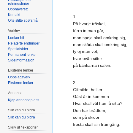
retningslinjer
Opphavsrett
Kontakt
1.
Ofte stilte spørsmål
På hvarje tröskel,
förrn in man går,
Verktøy
man speja skall omkring sig,
Lenker hit
Relaterte endringer
man skåda skall omkring sig,
Spesialsider
ty ej man vet,
Permanent lenke
hvar ovän sitter
Sideinformasjon
på bänkarna i salen.
Eksterne lenker
Oppslagsverk
2.
Eksterne lenker
Gifmilde, hell er!
Annonse
Gäst är in kommen.
Kjøp annonseplass
Hvar skall väl han få sitta?
Den har brådtom,
Slik kan du bidra
som på skidor
Slik kan du bidra
fresta skall sin framgång.
Skriv ut / eksporter