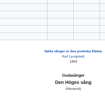
Valda sånger ur den poetiska Eddan
Karl Ljungstedt
1904
Gudasånger
Den Höges sång
(Hávamál)