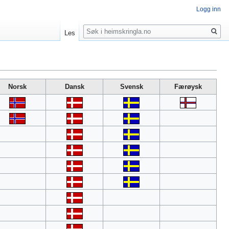
Logg inn
Søk
Les
Norsk
Dansk
Svensk
Færøysk