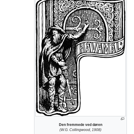
Den fremmede ved døren
(W.G. Collingwood, 1908)