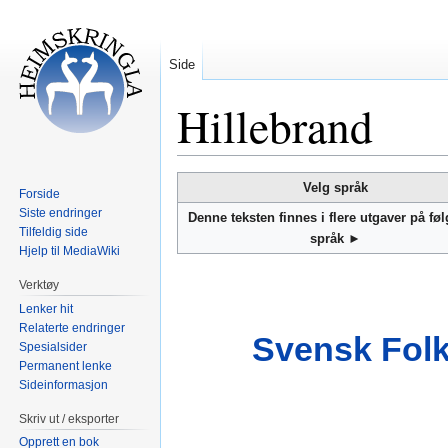
Side
Hillebrand
Hopp
Hopp
Velg språk
Forside
til
til
Siste endringer
Denne teksten finnes i flere utgaver på fø
navigering
søk
Tilfeldig side
språk ►
Hjelp til MediaWiki
Verktøy
Lenker hit
Relaterte endringer
Svensk Folk
Spesialsider
Permanent lenke
Sideinformasjon
Skriv ut / eksporter
Opprett en bok