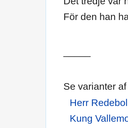
Det tredje var 
För den han had
_____
Se varianter a
Herr Redebo
Kung Vallem