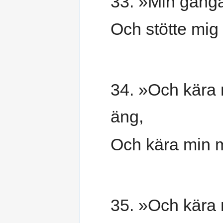
33. »Min gånga
Och stötte mig
34. »Och kära 
äng,
Och kära min 
35. »Och kära m