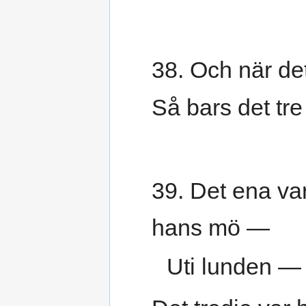
38. Och när det
Så bars det tre 
39. Det ena var
hans mö —
Uti lunden —