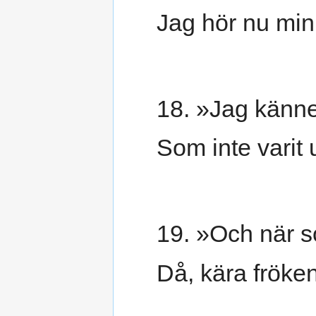
Jag hör nu min
18. »Jag känne
Som inte varit 
19. »Och när so
Då, kära fröke