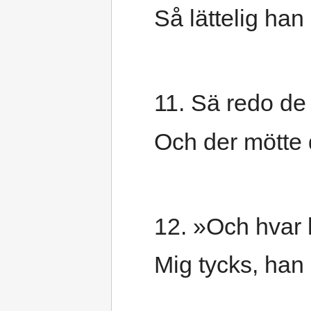
Så lättelig han
11. Sä redo de 
Och der mötte 
12. »Och hvar 
Mig tycks, han s