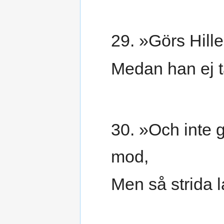
29. »Görs Hill
Medan han ej t
30. »Och inte g
mod,
Men så strida l