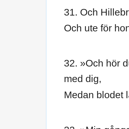
31. Och Hillebr
Och ute för ho
32. »Och hör du
med dig,
Medan blodet la