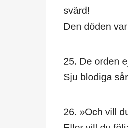
svärd!
Den döden var 
25. De orden ej
Sju blodiga sår
26. »Och vill d
Eller vill du f