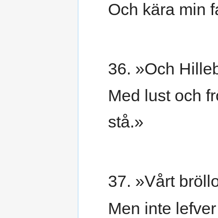
Och kära min fa
36. »Och Hilleb
Med lust och fr
stå.»
37. »Vårt bröll
Men inte lefver 