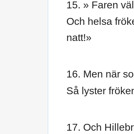
15. » Faren väl
Och helsa frö
natt!»
16. Men när som
Så lyster fröke
17. Och Hillebr