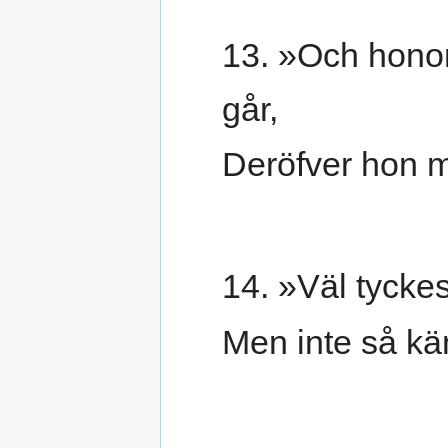
13. »Och honom
går,
Deröfver hon m
14. »Väl tycke
Men inte så kä