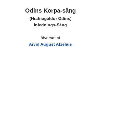
Odins Korpa-sång
(Hrafnagaldur Odins)
Inlednings-Sång
öfversat af
Arvid August Afzelius