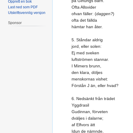
på Ginungs barn.
Opprett en bok
Ofta Allsvider
Last ned som PDF
Utskriftsvennlig versjon
ofvan fäller: (
daggen?
)
ofta det fällda
Sponsor
hämtar han åter.
5. Ståndar aldrig
jord, eller solen:
Ej med sveken
luftströmen stannar.
I Mimers brunn,
den klara, döljes
menskornas vishet:
Förstån J än, eller hvad?
6. Nedsänkt från trädet
Yggdrasil
Gudinnan, förveten
dväljes i dalarne;
af Elfvors ätt
Idun de nämnde,