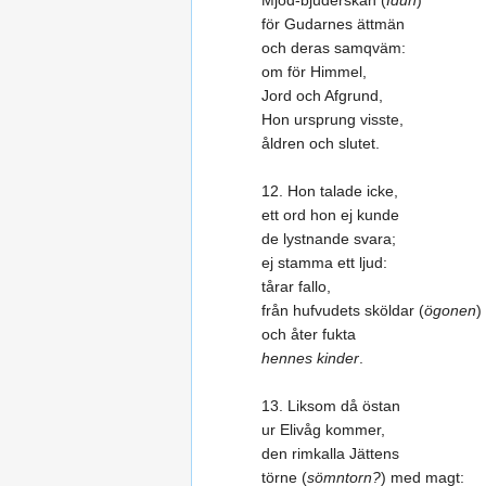
Mjöd-bjuderskan (
Idun
)
för Gudarnes ättmän
och deras samqväm:
om för Himmel,
Jord och Afgrund,
Hon ursprung visste,
åldren och slutet.
12. Hon talade icke,
ett ord hon ej kunde
de lystnande svara;
ej stamma ett ljud:
tårar fallo,
från hufvudets sköldar (
ögonen
)
och åter fukta
hennes kinder
.
13. Liksom då östan
ur Elivåg kommer,
den rimkalla Jättens
törne (
sömntorn?
) med magt: