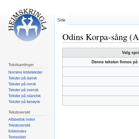
Side
Odins Korpa-sång (
Hopp
Hopp
Velg spr
til
til
Denne teksten finnes på
navigering
søk
Tekstsamlinger
Norrøne kildetekster
Tekster på dansk
Tekster på norsk
Tekster på svensk
Tekster på islandsk
Tekster på færøysk
Tekstoversikt
Alfabetisk index
Tekstoversikt
Kildeindex
Temasider