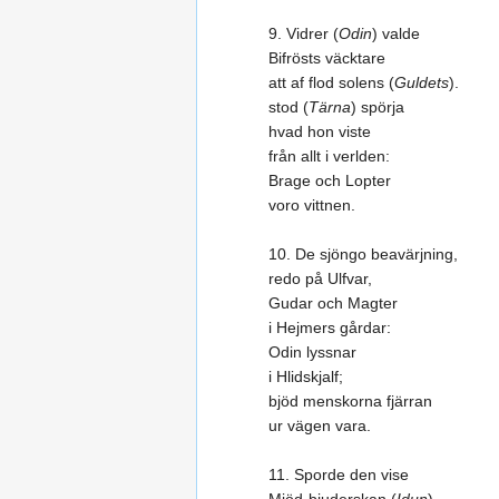
9. Vidrer (
Odin
) valde
Bifrösts väcktare
att af flod solens (
Guldets
).
stod (
Tärna
) spörja
hvad hon viste
från allt i verlden:
Brage och Lopter
voro vittnen.
10. De sjöngo beavärjning,
redo på Ulfvar,
Gudar och Magter
i Hejmers gårdar:
Odin lyssnar
i Hlidskjalf;
bjöd menskorna fjärran
ur vägen vara.
11. Sporde den vise