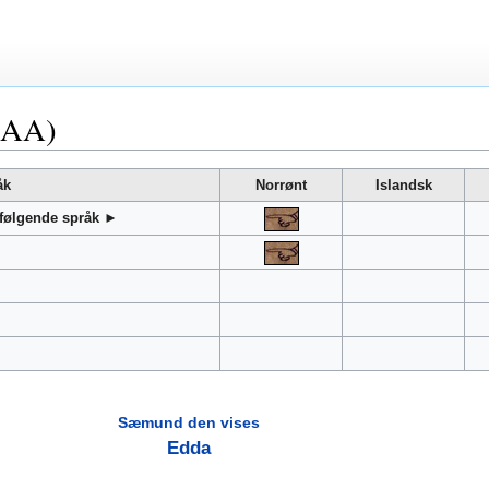
AAA)
åk
Norrønt
Islandsk
 følgende språk ►
Sæmund den vises
Edda