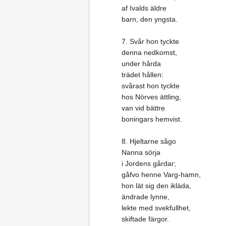
af Ivalds äldre
barn, den yngsta.
7. Svår hon tyckte
denna nedkomst,
under hårda
trädet hållen:
svårast hon tyckte
hos Nörves ättling,
van vid bättre
boningars hemvist.
8. Hjeltarne sågo
Nanna sörja
i Jordens gårdar;
gåfvo henne Varg-hamn,
hon lät sig den ikläda,
ändrade lynne,
lekte med svekfullhet,
skiftade färgor.