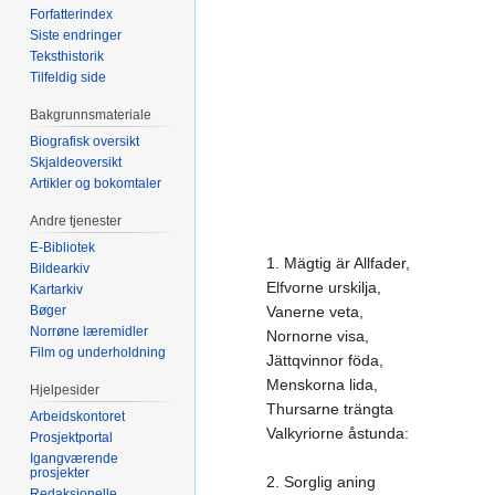
Forfatterindex
Siste endringer
Teksthistorik
Tilfeldig side
Bakgrunnsmateriale
Biografisk oversikt
Skjaldeoversikt
Artikler og bokomtaler
Andre tjenester
E-Bibliotek
1. Mägtig är Allfader,
Bildearkiv
Elfvorne urskilja,
Kartarkiv
Bøger
Vanerne veta,
Norrøne læremidler
Nornorne visa,
Film og underholdning
Jättqvinnor föda,
Menskorna lida,
Hjelpesider
Thursarne trängta
Arbeidskontoret
Valkyriorne åstunda:
Prosjektportal
Igangværende
prosjekter
2. Sorglig aning
Redaksjonelle