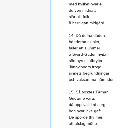
med hvilket hvarje
dufven midnatt
slår allt folk
å herrligan midgård.
14. Då dofna dåden,
händerna sjunka, ,
faller ett slummer
å Sverd-Guden hvita;
sömnyrsel afbryter
Jättqvinnors frögd,
sinnets begrundningar
och vaksamma hämnden.
15. Så tycktes Tärnan
Gudarne vara,
då uppsvälld af sorg
hon svar icke gaf:
De sporde thy mer,
att afslag mötte;