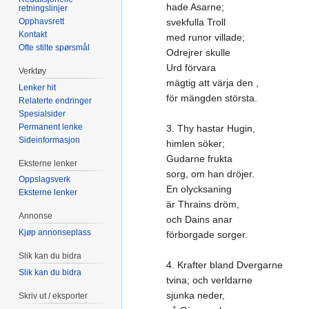
hade Asarne;
retningslinjer
Opphavsrett
svekfulla Troll
Kontakt
med runor villade;
Ofte stilte spørsmål
Odrejrer skulle
Urd förvara
Verktøy
mägtig att värja den ,
Lenker hit
för mängden största.
Relaterte endringer
Spesialsider
Permanent lenke
3. Thy hastar Hugin,
Sideinformasjon
himlen söker;
Gudarne frukta
Eksterne lenker
sorg, om han dröjer.
Oppslagsverk
En olycksaning
Eksterne lenker
är Thrains dröm,
Annonse
och Dains anar
Kjøp annonseplass
förborgade sorger.
Slik kan du bidra
4. Krafter bland Dvergarne
Slik kan du bidra
tvina; och verldarne
sjunka neder,
Skriv ut / eksporter