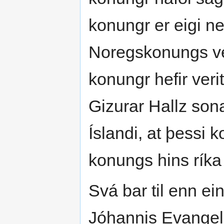
konungr er eigi ne
Noregskonungs veld
konungr hefir veri
Gizurar Hallz sona
Íslandi, at þessi 
konungs hins ríka 
Svá bar til enn ei
Jóhannis Evangeli