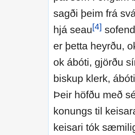
sagði þeim frá svá
[4]
hjá seau
sofendu
er þetta heyrðu, ok
ok ábóti, gjörðu sí
biskup klerk, ábóti
Þeir höfðu með sé
konungs til keisar
keisari tók sæmili