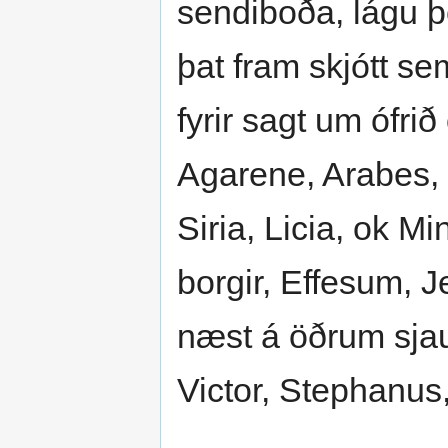
sendiboða, lágu þei
þat fram skjótt se
fyrir sagt um ófrið
Agarene, Arabes, o
Siria, Licia, ok M
borgir, Effesum, J
næst á öðrum sjau 
Victor, Stephanus