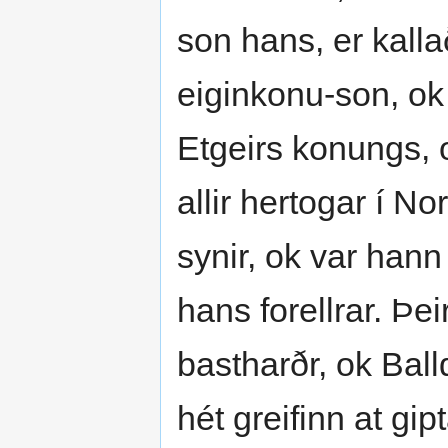
son hans, er kalla
eiginkonu-son, ok 
Etgeirs konungs, 
allir hertogar í No
synir, ok var hann
hans forellrar. Þeir
bastharðr, ok Balld
hét greifinn at gi