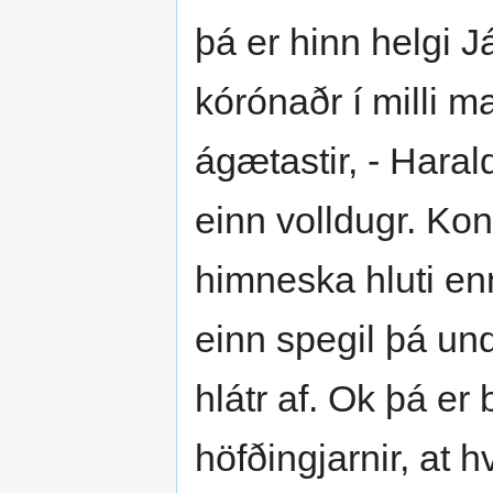
þá er hinn helgi J
kórónaðr í milli m
ágætastir, - Harald
einn volldugr. Ko
himneska hluti en
einn spegil þá und
hlátr af. Ok þá er 
höfðingjarnir, at 