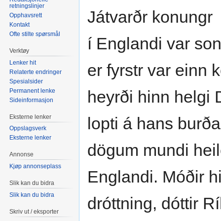
retningslinjer
Játvarðr konungr
Opphavsrett
Kontakt
Ofte stilte spørsmål
í Englandi var so
Verktøy
Lenker hit
er fyrstr var einn
Relaterte endringer
Spesialsider
Permanent lenke
heyrði hinn helgi
Sideinformasjon
Eksterne lenker
lopti á hans burða
Oppslagsverk
Eksterne lenker
dögum mundi heilög
Annonse
Kjøp annonseplass
Englandi. Móðir h
Slik kan du bidra
Slik kan du bidra
dróttning, dóttir 
Skriv ut / eksporter