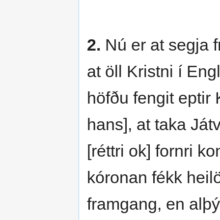
2.
Nú er at segja f
at öll Kristni í Eng
höfðu fengit eptir
hans], at taka Ját
[réttri ok] fornri 
kóronan fékk heilög
framgang, en alþýð