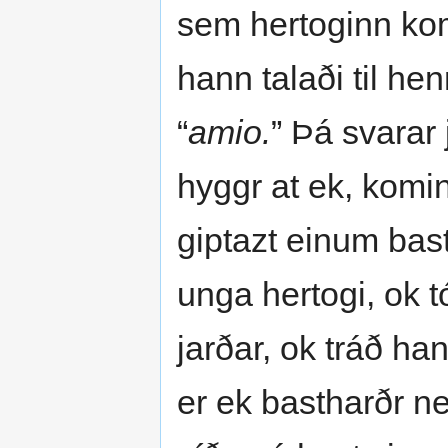
sem hertoginn kom 
hann talaði til hen
“
amio.
” Þá svarar 
hyggr at ek, komin
giptazt einum bast
unga hertogi, ok tó
jarðar, ok tráð ha
er ek bastharðr n