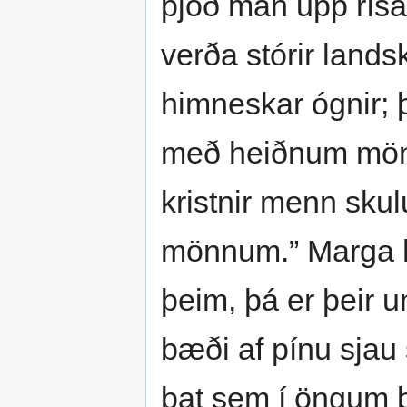
þjóð man upp rísa 
verða stórir landsk
himneskar ógnir; þ
með heiðnum mön
kristnir menn sku
mönnum.” Marga hl
þeim, þá er þeir u
bæði af pínu sjau 
þat sem í öngum b