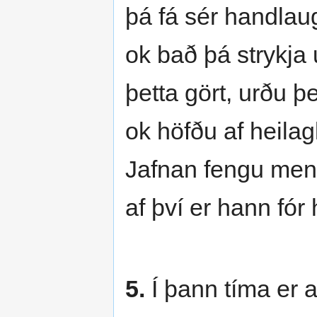
þá fá sér handlaug
ok bað þá strykja
þetta gört, urðu þei
ok höfðu af heila
Jafnan fengu menn
af því er hann fór
5.
Í þann tíma er 