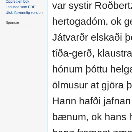
Opprett en bok
var systir Roðbert
Last ned som PDF
Utskriftsvennlig versjon
hertogadóm, ok gék
Sponsor
Játvarðr elskaði þ
tíða-gerð, klaustr
hónum þóttu helga
ölmusur at gjöra þ
Hann hafði jafnan 
bænum, ok hans h