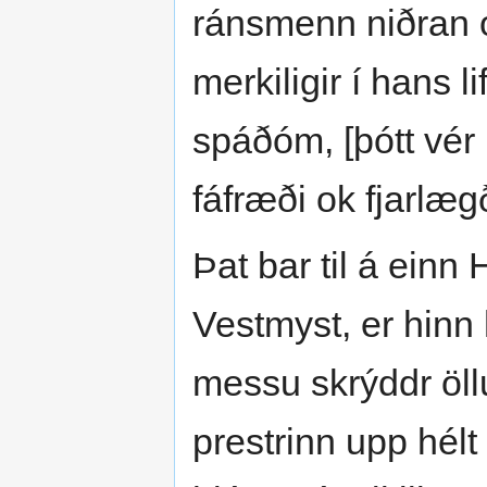
ránsmenn niðran ok
merkiligir í hans 
spáðóm, [þótt vér 
fáfræði ok fjarlæg
Þat bar til á einn
Vestmyst, er hinn h
messu skrýddr öll
prestrinn upp hél