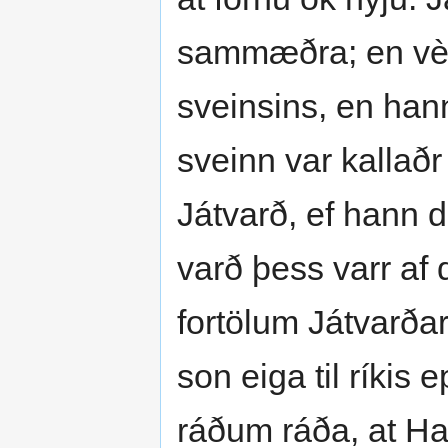
sammæðra; en vèr
sveinsins, en han
sveinn var kallað
Játvarð, ef hann d
varð þess varr af d
fortölum Játvarð
son eiga til ríkis e
ráðum ráða, at Har