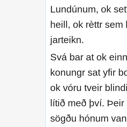
Lundúnum, ok setti
heill, ok rèttr sem
jarteikn.
Svá bar at ok einn
konungr sat yfir b
ok vóru tveir blind
lítið með því. Þe
sögðu hónum vanh