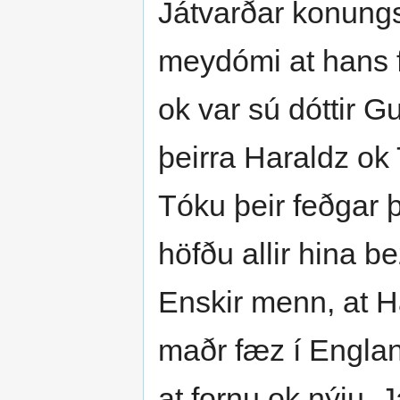
Játvarðar konungs
meydómi at hans f
ok var sú dóttir Gu
þeirra Haraldz ok
Tóku þeir feðgar þ
höfðu allir hina b
Enskir menn, at H
maðr fæz í England
at fornu ok nýju. 