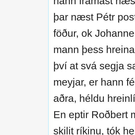
hann framast næs
þar næst Pétr post
föður, ok Johann
mann þess hreina l
því at svá segja s
meyjar, er hann fék
aðra, héldu hreinlí
En eptir Roðbert m
skilit ríkinu, tók