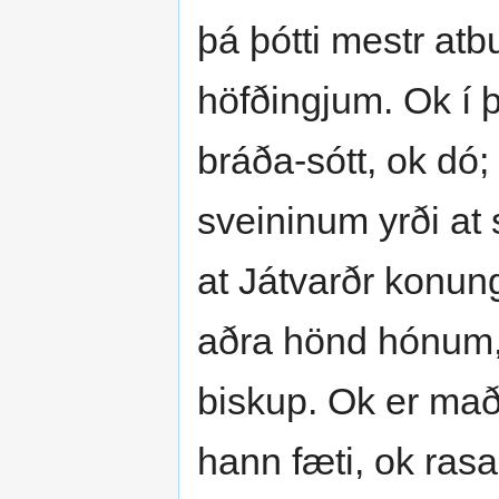
þá þótti mestr at
höfðingjum. Ok í 
bráða-sótt, ok dó;
sveininum yrði at 
at Játvarðr konungr
aðra hönd hónum,
biskup. Ok er maðr
hann fæti, ok rasað