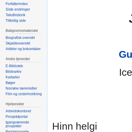
Forfatterindex
Siste endringer
Teksthistorik
Tilfeldig side
Bakgrunnsmateriale
Biografisk oversikt
Skjaldeoversikt
Artikler og bokomtaler
Gu
Andre tjenester
E-Bibliotek
Ice
Bildearkiv
Kartarkiv
Bøger
Norrøne læremidler
Film og underholdning
Hjelpesider
Arbeidskontoret
Prosjektportal
Igangværende
Hinn helgi
prosjekter
Redaksjonelle