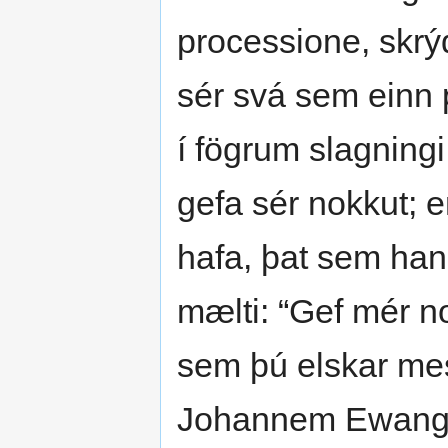
processione, skrý
sér svá sem einn 
í fögrum slagningi
gefa sér nokkut; e
hafa, þat sem han
mælti: “Gef mér n
sem þú elskar mes
Johannem Ewangeli