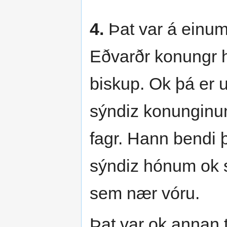
4.
Þat var á einum
Eðvarðr konungr h
biskup. Ok þá er u
sýndiz konunginum
fagr. Hann bendi 
sýndiz hónum ok s
sem nær vóru.
Þat var ok annan t