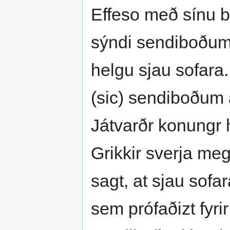
Effeso með sínu br
sýndi sendiboðum
helgu sjau sofara.
(sic) sendiboðum a
Játvarðr konungr 
Grikkir sverja meg
sagt, at sjau sofa
sem prófaðizt fyri