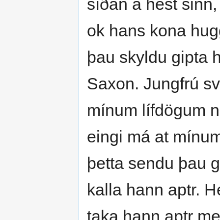
síðan á hest sinn, 
ok hans kona hugg
þau skyldu gipta 
Saxon. Jungfrú sv
mínum lífdögum ne
eingi má at mínum
þetta sendu þau g
kalla hann aptr. H
taka hann aptr með