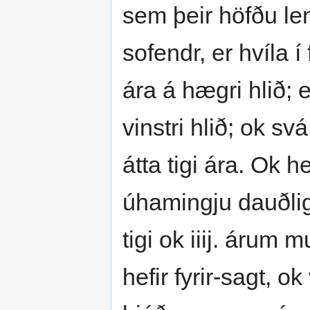
sem þeir höfðu len
sofendr, er hvíla í 
ára á hægri hlið; e
vinstri hlið; ok sv
átta tigi ára. Ok h
úhamingju dauðli
tigi ok iiij. árum 
hefir fyrir-sagt, 