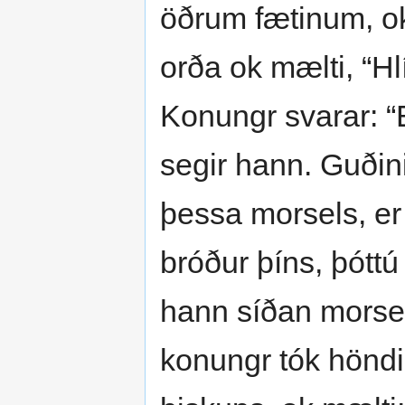
öðrum fætinum, ok s
orða ok mælti, “Hlí
Konungr svarar: “E
segir hann. Guðini
þessa morsels, er
bróður þíns, þóttú
hann síðan morseli
konungr tók höndina