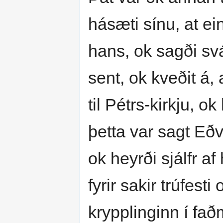
hásæti sínu, at ein
hans, ok sagði svá
sent, ok kveðit á,
til Pétrs-kirkju, 
þetta var sagt Eðv
ok heyrði sjálfr a
fyrir sakir trúfesti
krypplinginn í faðm