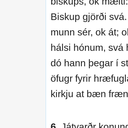
biskups, ok mælti:
Biskup gjörði svá.
munn sér, ok át; ok
hálsi hónum, svá 
dó hann þegar í s
öfugr fyrir hræfug
kirkju at bæn fræ
6.
Játvarðr konungr