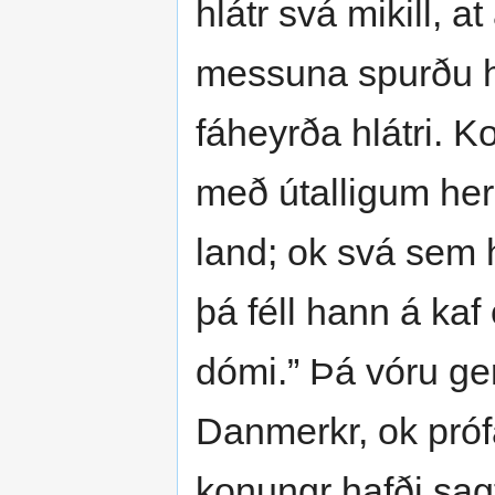
hlátr svá mikill, at
messuna spurðu h
fáheyrða hlátri. 
með útalligum her 
land; ok svá sem h
þá féll hann á kaf
dómi.” Þá vóru ger
Danmerkr, ok prófa
konungr hafði sag