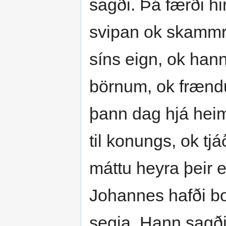
sagði. Þá færði h
svipan ok skammri
síns eign, ok hann
börnum, ok frændu
þann dag hjá heim
til konungs, ok t
máttu heyra þeir e
Johannes hafði bo
segja. Hann sagði 