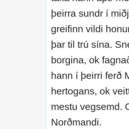
þeirra sundr í mið
greifinn vildi ho
þar til trú sína. 
borgina, ok fagnað
hann í þeirri ferð 
hertogans, ok veit
mestu vegsemd. Ok
Norðmandi.