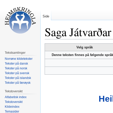
Side
Saga Játvarðar
Hopp
Hopp
Velg språk
til
til
Tekstsamlinger
Denne teksten finnes på følgende språ
navigering
søk
Norrøne kildetekster
Tekster på dansk
Tekster på norsk
Tekster på svensk
Tekster på islandsk
Tekster på færøysk
Tekstoversikt
Hei
Alfabetisk index
Tekstoversikt
Kildeindex
Temasider