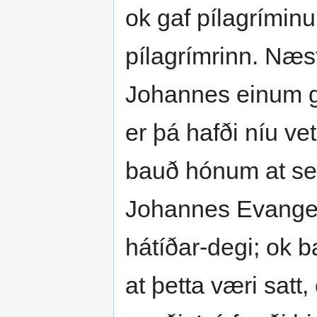
ok gaf pílagríminu
pílagrímrinn. Næstu
Johannes einum 
er þá hafði níu ve
bauð hónum at seg
Johannes Evangeli
hátíðar-degi; ok ba
at þetta væri satt,