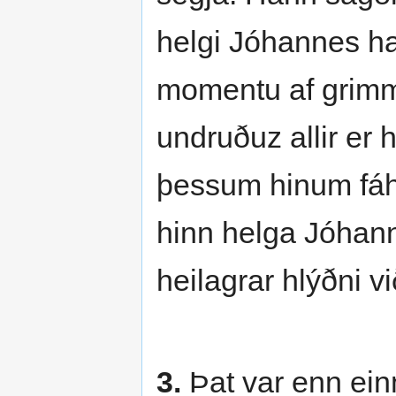
helgi Jóhannes ha
momentu af grimm
undruðuz allir er 
þessum hinum fáhey
hinn helga Jóhann
heilagrar hlýðni v
3.
Þat var enn ein