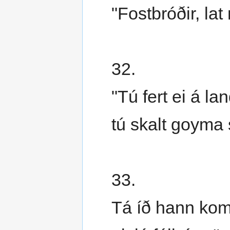
"Fostbróðir, lat
32.
"Tú fert ei á la
tú skalt goyma 
33.
Tá íð hann kom