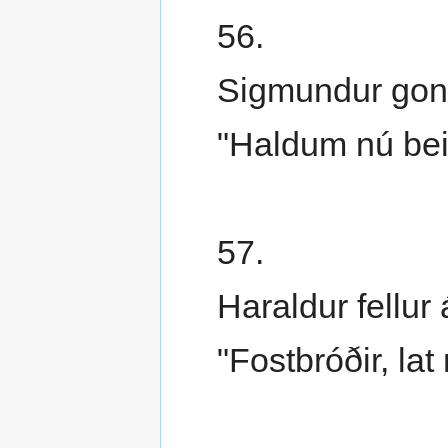
56.
Sigmundur gong
"Haldum nú bei
57.
Haraldur fellur 
"Fostbróðir, lat