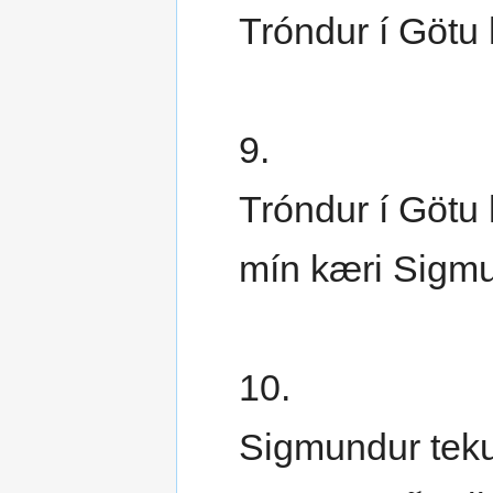
Tróndur í Götu 
9.
Tróndur í Götu 
mín kæri Sigmu
10.
Sigmundur tekur