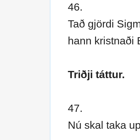
46.
Tað gjördi Sig
hann kristnaði B
Triðji táttur.
47.
Nú skal taka upp