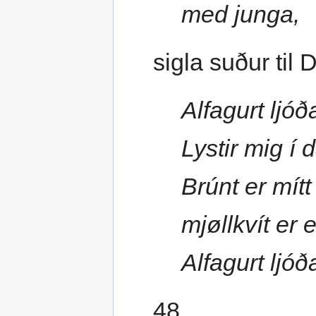
med junga,
sigla suður til 
Alfagurt ljóð
Lystir mig í
Brúnt er mítt 
mjøllkvít er e
Alfagurt ljóð
48.