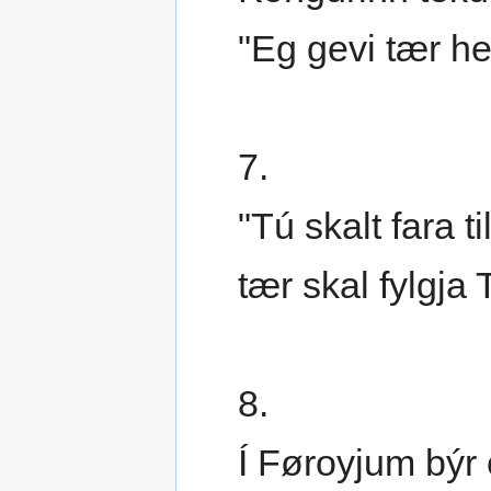
"Eg gevi tær he
7.
"Tú skalt fara t
tær skal fylgja
8.
Í Føroyjum býr 