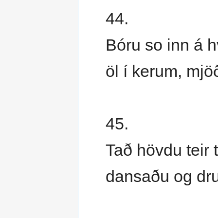
44.
Bóru so inn á hv
öl í kerum, mjö
45.
Tað hövdu teir 
dansaðu og dru