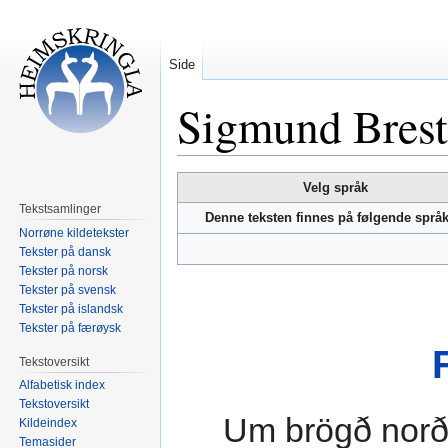
Side
Sigmund Bresti
Hopp
Hopp
Velg språk
til
til
Tekstsamlinger
Denne teksten finnes på følgende språ
navigering
søk
Norrøne kildetekster
Tekster på dansk
Tekster på norsk
Tekster på svensk
Tekster på islandsk
Tekster på færøysk
Tekstoversikt
Alfabetisk index
Tekstoversikt
Um brögð norð
Kildeindex
Temasider