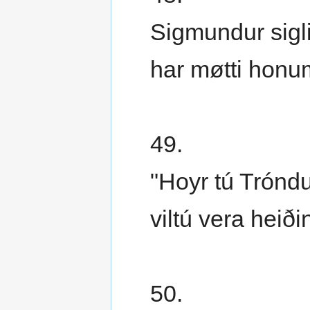
Sigmundur sigl
har møtti honu
49.
"Hoyr tú Tróndu
viltú vera heiði
50.