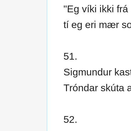
"Eg víki ikki frá
tí eg eri mær s
51.
Sigmundur kasta
Tróndar skúta a
52.