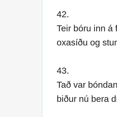
42.
Teir bóru inn á
oxasíðu og st
43.
Tað var bóndan
biður nú bera d