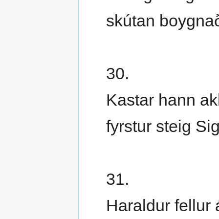
skútan boygnað
30.
Kastar hann ak
fyrstur steig S
31.
Haraldur fellur 