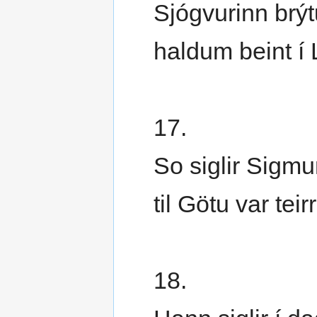
Sjógvurinn brýt
haldum beint í 
17.
So siglir Sigmu
til Götu var tei
18.