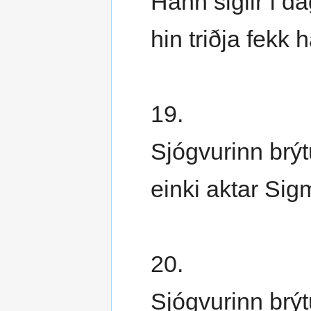
Hann siglir í dag
hin triðja fekk 
19.
Sjógvurinn brýtur
einki aktar Sig
20.
Sjógvurinn brýt