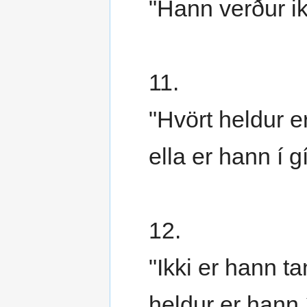
"Hann verður ik
11.
"Hvört heldur e
ella er hann í g
12.
"Ikki er hann ta
heldur er hann í