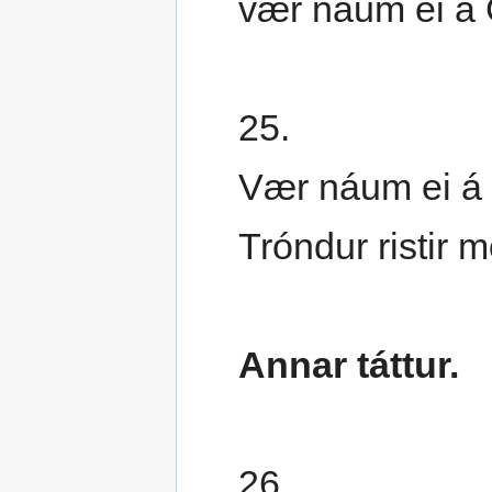
vær náum ei á 
25.
Vær náum ei á 
Tróndur ristir 
Annar táttur.
26.