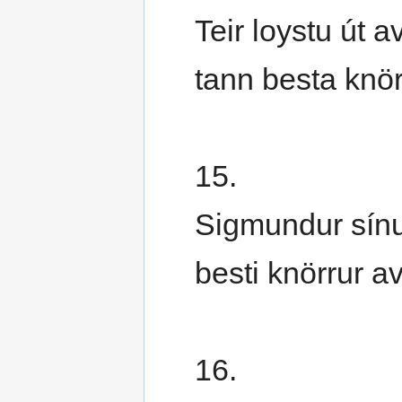
Teir loystu út 
tann besta knörr
15.
Sigmundur sínu
besti knörrur av
16.