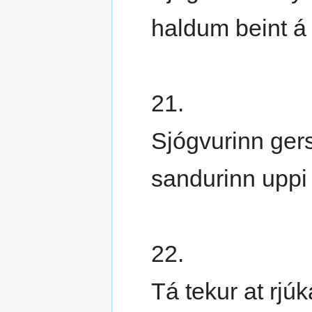
haldum beint á
21.
Sjógvurinn gers
sandurinn uppi á
22.
Tá tekur at rjú