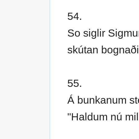
54.
So siglir Sigmu
skútan bognaði
55.
Á bunkanum ste
"Haldum nú mill