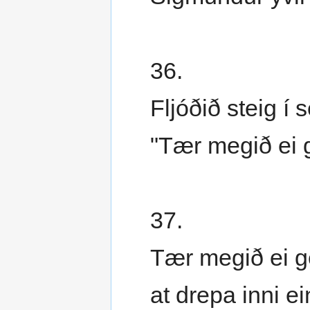
36.
Fljóðið steig í 
"Tær megið ei 
37.
Tær megið ei g
at drepa inni 