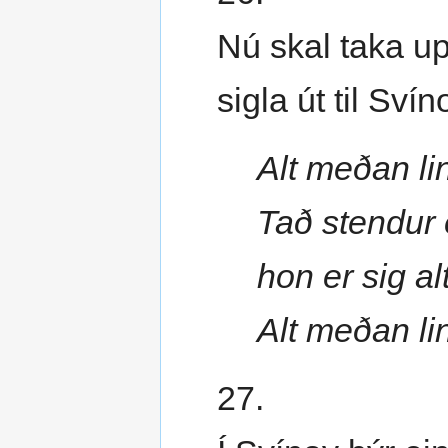
Nú skal taka up
sigla út til Svín
Alt meðan li
Tað stendur e
hon er sig a
Alt meðan li
27.