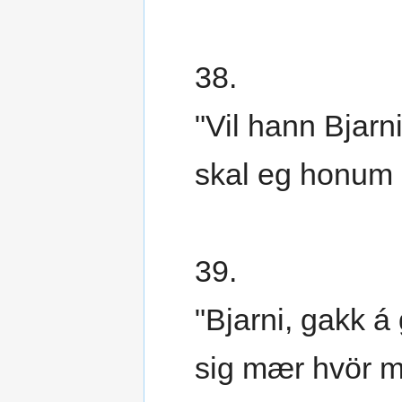
38.
"Vil hann Bjarni
skal eg honum e
39.
"Bjarni, gakk á
sig mær hvör mín