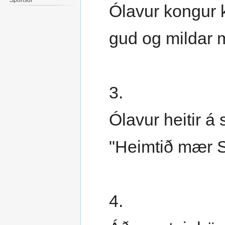
Ólavur kongur 
gud og mildar m
3.
Ólavur heitir á 
"Heimtið mær Si
4.