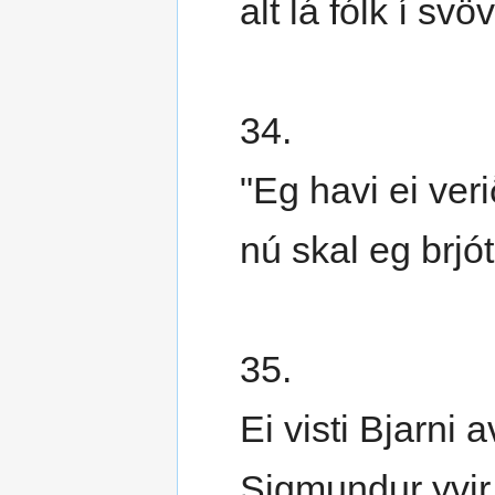
alt lá fólk í svö
34.
"Eg havi ei veri
nú skal eg brjó
35.
Ei visti Bjarni a
Sigmundur yvir