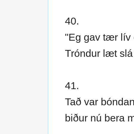
40.
"Eg gav tær lív
Tróndur læt slá t
41.
Tað var bóndans
biður nú bera m