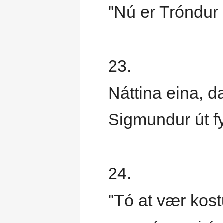
"Nú er Tróndur 
23.
Náttina eina, d
Sigmundur út fy
24.
"Tó at vær kost