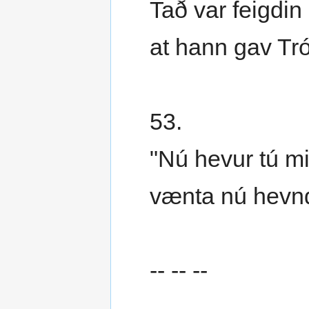
Tað var feigdin o
at hann gav Trón
53.
"Nú hevur tú mis
vænta nú hevn
-- -- --