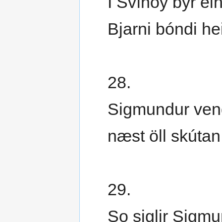
Í Svínoy býr e
Bjarni bóndi he
28.
Sigmundur vendi
næst öll skútan
29.
So siglir Sigmu