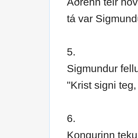
Áðrenn teir höv
tá var Sigmundu
5.
Sigmundur fellu
"Krist signi teg
6.
Kongurinn teku