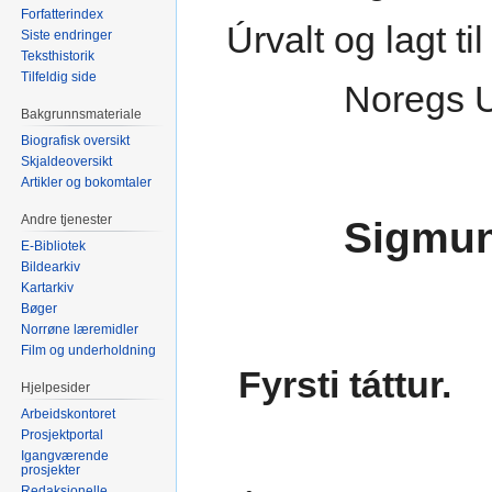
Forfatterindex
Úrvalt og lagt t
Siste endringer
Teksthistorik
Tilfeldig side
Noregs U
Bakgrunnsmateriale
Biografisk oversikt
Skjaldeoversikt
Artikler og bokomtaler
Andre tjenester
Sigmun
E-Bibliotek
Bildearkiv
Kartarkiv
Bøger
Norrøne læremidler
Film og underholdning
Fyrsti táttur.
Hjelpesider
Arbeidskontoret
Prosjektportal
Igangværende
prosjekter
Redaksjonelle