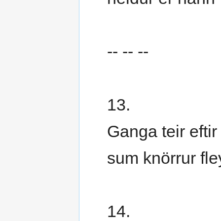
-- -- --
13.
Ganga teir eftir
sum knörrur fley
14.