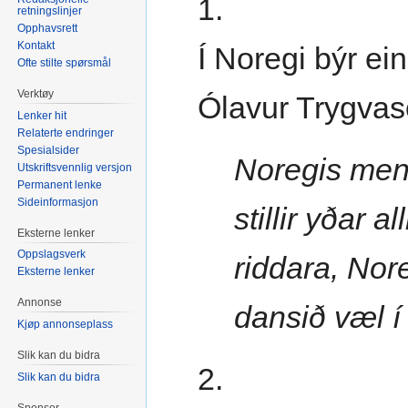
1.
retningslinjer
Opphavsrett
Kontakt
Í Noregi býr e
Ofte stilte spørsmål
Verktøy
Ólavur Trygvas
Lenker hit
Relaterte endringer
Spesialsider
Noregis menn,
Utskriftsvennlig versjon
Permanent lenke
Sideinformasjon
stillir yðar al
Eksterne lenker
Oppslagsverk
riddara, Nor
Eksterne lenker
Annonse
dansið væl í s
Kjøp annonseplass
Slik kan du bidra
2.
Slik kan du bidra
Sponsor