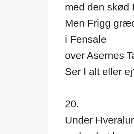
med den skød 
Men Frigg græ
i Fensale
over Asernes T
Ser I alt eller e
20.
Under Hveralu