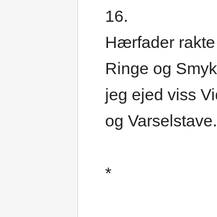
16.
Hærfader rakte
Ringe og Smyk
jeg ejed viss V
og Varselstave.
*