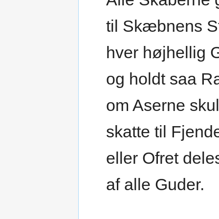
til Skæbnens S
hver højhellig 
og holdt saa R
om Aserne sku
skatte til Fjend
eller Ofret dele
af alle Guder.