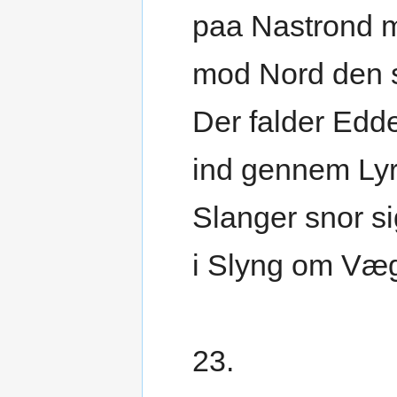
paa Nastrond 
mod Nord den s
Der falder Edd
ind gennem Lyr
Slanger snor si
i Slyng om Væ
23.