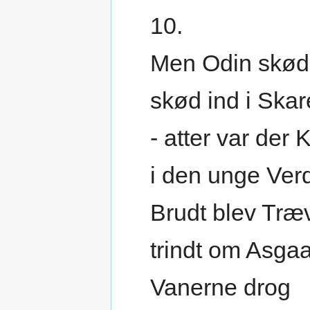
10.
Men Odin skød
skød ind i Ska
- atter var der K
i den unge Ver
Brudt blev Træ
trindt om Asgaa
Vanerne drog