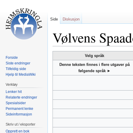
Side
Diskusjon
Vølvens Spaad
Hopp
Hopp
Velg språk
Forside
til
til
Siste endringer
Denne teksten finnes i flere utgaver på
navigering
søk
Tilfeldig side
følgende språk ►
Hjelp til MediaWiki
Verktøy
Lenker hit
Relaterte endringer
Spesialsider
Permanent lenke
Sideinformasjon
Skriv ut / eksporter
Opprett en bok