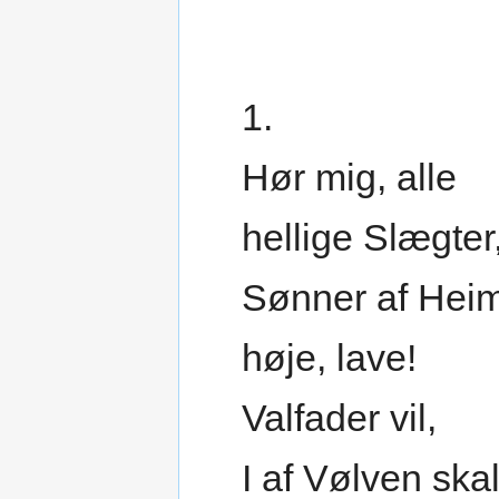
1.
Hør mig, alle
hellige Slægter
Sønner af Heim
høje, lave!
Valfader vil,
I af Vølven ska