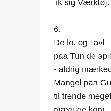
fik sig Værktøj.
6.
De lo, og Tavl
paa Tun de spil
- aldrig mærke
Mangel paa Gul
til trende mege
mægtige kom,