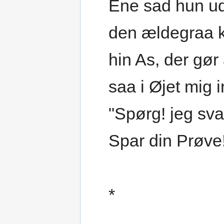
Ene sad hun u
den ældegraa 
hin As, der gør
saa i Øjet mig i
"Spørg! jeg sva
Spar din Prøve
*