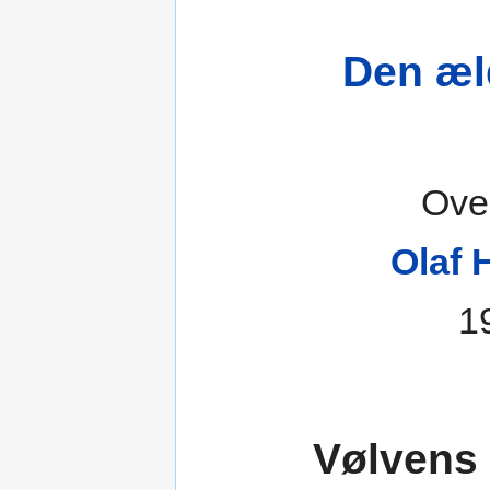
Den æl
Over
Olaf 
1
Vølvens