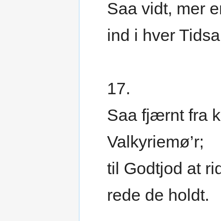
Saa vidt, mer e
ind i hver Tidsa
17.
Saa fjærnt fra
Valkyriemø’r;
til Godtjod at ri
rede de holdt.