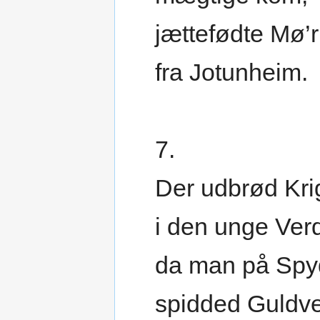
jættefødte Mø’r
fra Jotunheim.
7.
Der udbrød Kri
i den unge Ver
da man på Spy
spidded Guldve