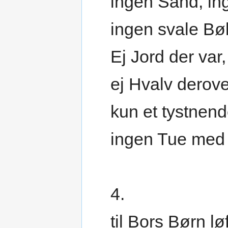
ingen Sand, in
ingen svale Bøl
Ej Jord der var,
ej Hvalv derove
kun et tystnen
ingen Tue med
4.
til Bors Børn lø