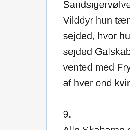
Sandsigervølve
Vilddyr hun t
sejded, hvor h
sejded Galskab
vented med Fr
af hver ond kvi
9.
Alle Skaberne 