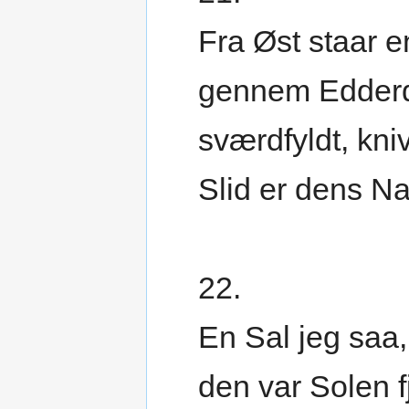
Fra Øst staar e
gennem Edderd
sværdfyldt, kniv
Slid er dens N
22.
En Sal jeg saa,
den var Solen f