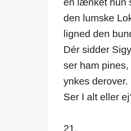
en lænket hun 
den lumske Lo
ligned den bun
Dér sidder Sigy
ser ham pines,
ynkes derover.
Ser I alt eller e
21.