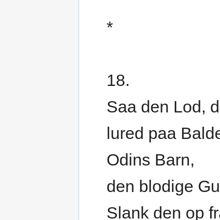
*
18.
Saa den Lod, d
lured paa Balde
Odins Barn,
den blodige Gu
Slank den op f