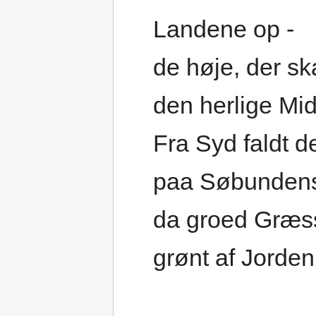
Landene op -
de høje, der sk
den herlige Mi
Fra Syd faldt d
paa Søbundens
da groed Græs
grønt af Jorden