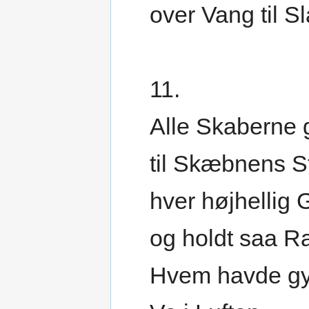
over Vang til Sl
11.
Alle Skaberne 
til Skæbnens S
hver højhellig 
og holdt saa R
Hvem havde g