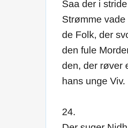
Saa der i stride
Strømme vade
de Folk, der svo
den fule Morder
den, der røver
hans unge Viv.
24.
Der suger Nid