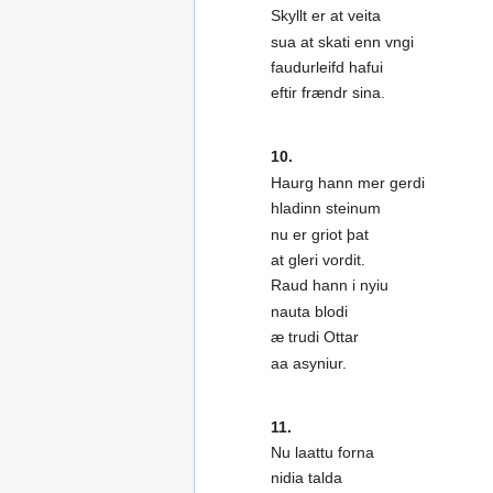
Skyllt er at veita
sua at skati enn vngi
faudurleifd hafui
eftir frændr sina.
10.
Haurg hann mer gerdi
hladinn steinum
nu er griot þat
at gleri vordit.
Raud hann i nyiu
nauta blodi
æ trudi Ottar
aa asyniur.
11.
Nu laattu forna
nidia talda