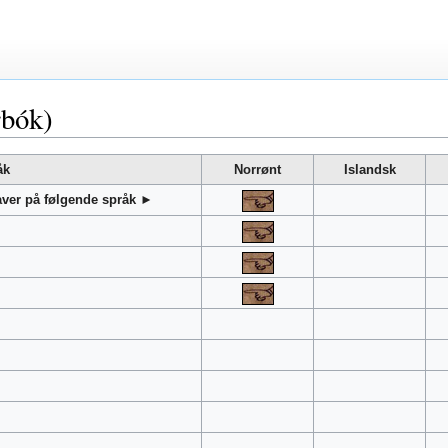
rbók)
åk
Norrønt
Islandsk
gaver på følgende språk ►