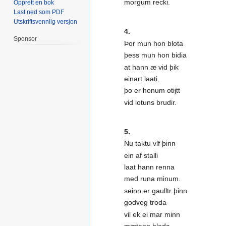
morgum recki.
Opprett en bok
Last ned som PDF
Utskriftsvennlig versjon
4.
Sponsor
Þor mun hon blota
þess mun hon bidia
at hann æ vid þik
einart laati.
þo er honum otijtt
vid iotuns brudir.
5.
Nu taktu vlf þinn
ein af stalli
laat hann renna
med runa minum.
seinn er gaulltr þinn
godveg troda
vil ek ei mar minn
mætann hleda.