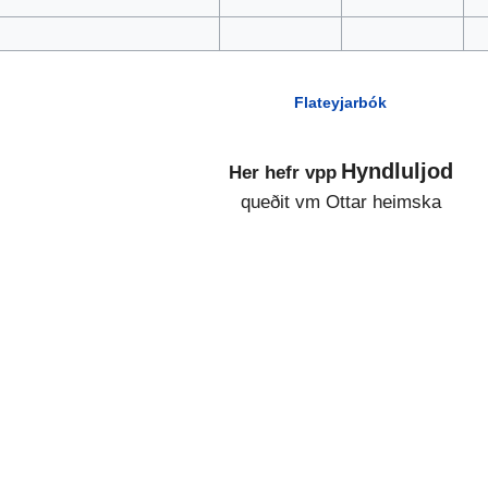
Flateyjarbók
Hyndluljod
Her hefr vpp
queðit vm Ottar heimska