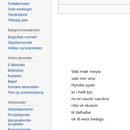
Forfatterindex
Siste endringer
Teksthistorik
Tilfeldig side
Bakgrunnsmateriale
Biografisk oversikt
Skjaldeoversikt
Artikler og bokomtaler
Andre tjenester
E-Bibliotek
Bildearkiv
Vaki mær meyia
Kartarkiv
vaki min vina
Bøger
Hyndla systir
Norrøne læremidler
er i helli byr.
Film og underholdning
nu er rauckr rauckra
Hjelpesider
rida vit skulum
Arbeidskontoret
til Valhallar
Prosjektportal
ok til vess heilags.
Igangværende
prosjekter
Redaksjonelle