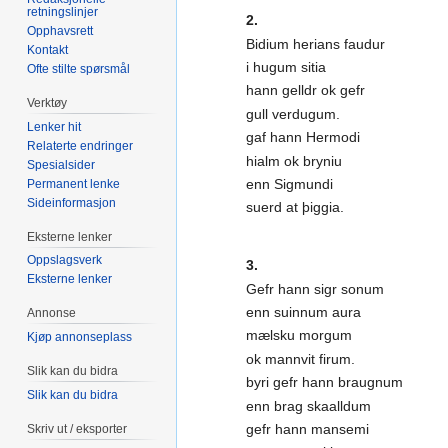
retningslinjer
2.
Opphavsrett
Bidium herians faudur
Kontakt
i hugum sitia
Ofte stilte spørsmål
hann gelldr ok gefr
Verktøy
gull verdugum.
Lenker hit
gaf hann Hermodi
Relaterte endringer
hialm ok bryniu
Spesialsider
enn Sigmundi
Permanent lenke
Sideinformasjon
suerd at þiggia.
Eksterne lenker
Oppslagsverk
3.
Eksterne lenker
Gefr hann sigr sonum
enn suinnum aura
Annonse
mælsku morgum
Kjøp annonseplass
ok mannvit firum.
Slik kan du bidra
byri gefr hann braugnum
Slik kan du bidra
enn brag skaalldum
gefr hann mansemi
Skriv ut / eksporter