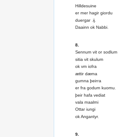
Hilldesuine
er mer hagir giordu
duergar .ij.
Daainn ok Nabbi.
8.
Sennum vit or sodlum
sitia vit skulum
ok vm iofra
ættir dæma
gumna þeirra
er fra godum kuomu.
þeir hafa vediat
vala maalmi
Ottar iungi
ok Angantyr.
9.