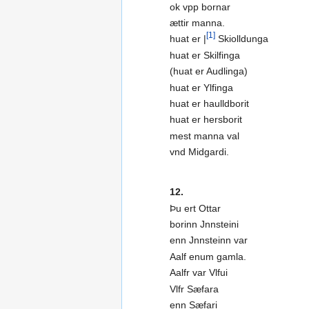
ok vpp bornar
ættir manna.
[1]
huat er |
Skiolldunga
huat er Skilfinga
(huat er Audlinga)
huat er Ylfinga
huat er haulldborit
huat er hersborit
mest manna val
vnd Midgardi.
12.
Þu ert Ottar
borinn Jnnsteini
enn Jnnsteinn var
Aalf enum gamla.
Aalfr var Vlfui
Vlfr Sæfara
enn Sæfari