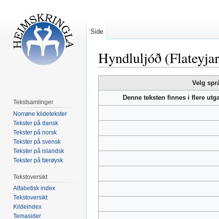
Side
Hyndluljóð (Flateyja
Hopp
Hopp
Velg spr
til
til
Denne teksten finnes i flere ut
navigering
søk
Tekstsamlinger
Norrøne kildetekster
Tekster på dansk
Tekster på norsk
Tekster på svensk
Tekster på islandsk
Tekster på færøysk
Tekstoversikt
Alfabetisk index
Tekstoversikt
Kildeindex
Temasider