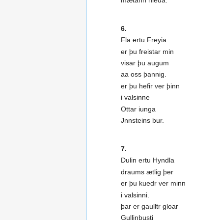
6.
Fla ertu Freyia
er þu freistar min
visar þu augum
aa oss þannig.
er þu hefir ver þinn
i valsinne
Ottar iunga
Jnnsteins bur.
7.
Dulin ertu Hyndla
draums ætlig þer
er þu kuedr ver minn
i valsinni.
þar er gaulltr gloar
Gullinbusti