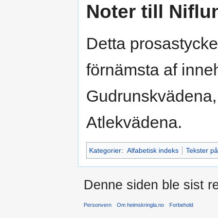
Noter till Nif
Detta prosastycke
förnämsta af inneh
Gudrunskvädena,
Atlekvädena.
Kategorier
:
Alfabetisk indeks
Tekster p
Denne siden ble sist re
Personvern
Om heimskringla.no
Forbehold