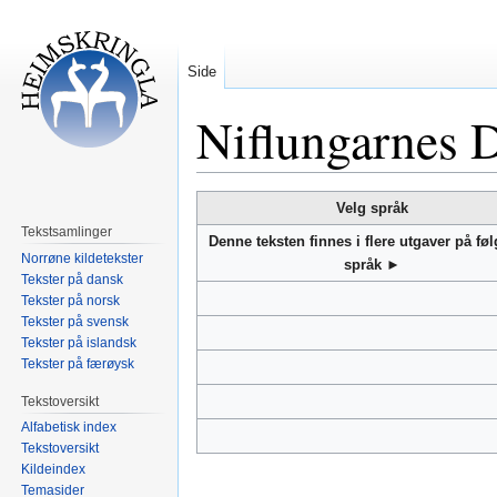
Side
Niflungarnes 
Hopp
Hopp
Velg språk
til
til
Tekstsamlinger
Denne teksten finnes i flere utgaver på fø
navigering
søk
Norrøne kildetekster
språk ►
Tekster på dansk
Tekster på norsk
Tekster på svensk
Tekster på islandsk
Tekster på færøysk
Tekstoversikt
Alfabetisk index
Tekstoversikt
Kildeindex
Temasider