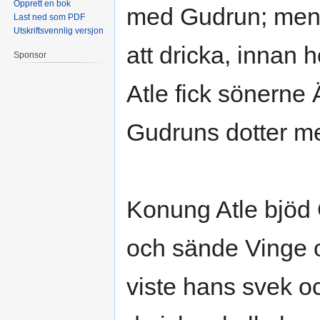
Opprett en bok
med Gudrun; men 
Last ned som PDF
Utskriftsvennlig versjon
att dricka, innan h
Sponsor
Atle fick sönerne 
Gudruns dotter m
Konung Atle bjöd 
och sände Vinge 
viste hans svek o