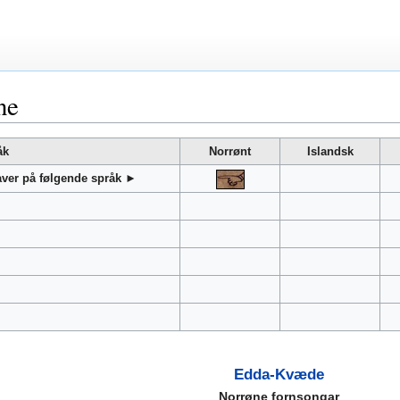
ne
åk
Norrønt
Islandsk
gaver på følgende språk ►
Edda-Kvæde
Norrøne fornsongar