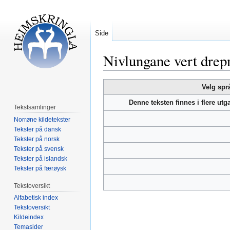
Side
Nivlungane vert drep
Hopp
Hopp
Velg spr
til
til
Denne teksten finnes i flere ut
navigering
søk
Tekstsamlinger
Norrøne kildetekster
Tekster på dansk
Tekster på norsk
Tekster på svensk
Tekster på islandsk
Tekster på færøysk
Tekstoversikt
Alfabetisk index
Tekstoversikt
Kildeindex
Temasider