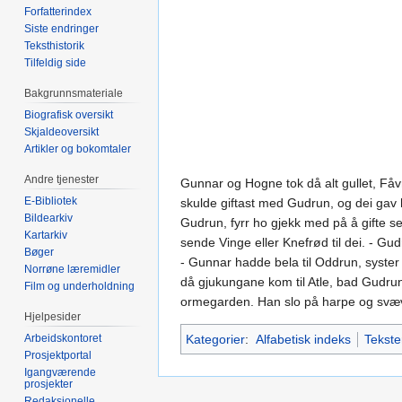
Forfatterindex
Siste endringer
Teksthistorik
Tilfeldig side
Bakgrunnsmateriale
Biografisk oversikt
Skjaldeoversikt
Artikler og bokomtaler
Andre tjenester
Gunnar og Hogne tok då alt gullet, Fåvn
E-Bibliotek
skulde giftast med Gudrun, og dei gav h
Bildearkiv
Gudrun, fyrr ho gjekk med på å gifte se
Kartarkiv
sende Vinge eller Knefrød til dei. - Gu
Bøger
- Gunnar hadde bela til Oddrun, syster
Norrøne læremidler
då gjukungane kom til Atle, bad Gudrun 
Film og underholdning
ormegarden. Han slo på harpe og svævd
Hjelpesider
Arbeidskontoret
Kategorier
:
Alfabetisk indeks
Tekste
Prosjektportal
Igangværende
prosjekter
Redaksjonelle