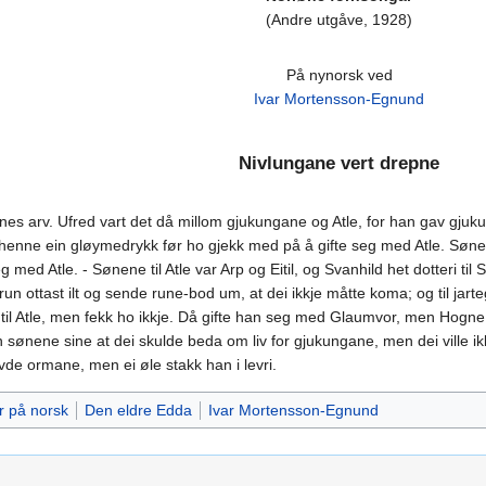
(Andre utgåve, 1928)
På nynorsk ved
Ivar Mortensson-Egnund
Nivlungane vert drepne
es arv. Ufred vart det då millom gjukungane og Atle, for han gav gjukun
enne ein gløymedrykk før ho gjekk med på å gifte seg med Atle. Sønene til
g med Atle. - Sønene til Atle var Arp og Eitil, og Svanhild het dotteri 
drun ottast ilt og sende rune-bod um, at dei ikkje måtte koma; og til ja
 til Atle, men fekk ho ikkje. Då gifte han seg med Glaumvor, men Hogn
sønene sine at dei skulde beda om liv for gjukungane, men dei ville ikkj
e ormane, men ei øle stakk han i levri.
r på norsk
Den eldre Edda
Ivar Mortensson-Egnund