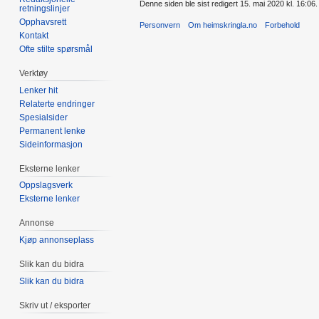
Denne siden ble sist redigert 15. mai 2020 kl. 16:06.
retningslinjer
Opphavsrett
Personvern
Om heimskringla.no
Forbehold
Kontakt
Ofte stilte spørsmål
Verktøy
Lenker hit
Relaterte endringer
Spesialsider
Permanent lenke
Sideinformasjon
Eksterne lenker
Oppslagsverk
Eksterne lenker
Annonse
Kjøp annonseplass
Slik kan du bidra
Slik kan du bidra
Skriv ut / eksporter