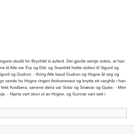
gane skuldi for Brynhild si avferd. Dei gjorde semje soleis, at han
 Atle var Erp og Eitil, og Svanhild heitte dotteri til Sigurd og
til Sigurd og Gudrun. - Kong Atle baud Gudrun og Hogne åt seg og
rtegn sende ho Hogne ringen Andvarenaut og knytte eit varghår i han.
e fekk Kostbera, sønene deira var Solar og Snævar og Gjuke. - Men
e. - Hjarta vart skori ut av Hogne, og Gunnar vart sett i