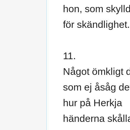
hon, som skyll
för skändlighet.
11.
Något ömkligt d
som ej åsåg de
hur på Herkja
händerna skåll