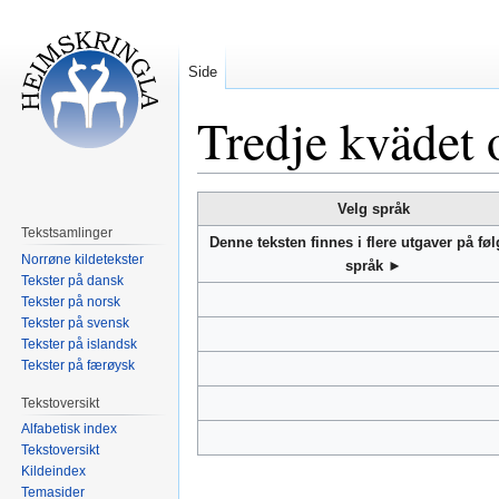
Side
Tredje kvädet
Hopp
Hopp
Velg språk
til
til
Tekstsamlinger
Denne teksten finnes i flere utgaver på fø
navigering
søk
Norrøne kildetekster
språk ►
Tekster på dansk
Tekster på norsk
Tekster på svensk
Tekster på islandsk
Tekster på færøysk
Tekstoversikt
Alfabetisk index
Tekstoversikt
Kildeindex
Temasider