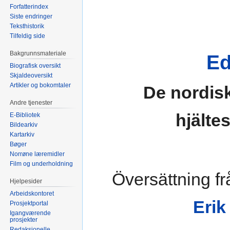
Forfatterindex
Siste endringer
Teksthistorik
Tilfeldig side
Bakgrunnsmateriale
E
Biografisk oversikt
Skjaldeoversikt
Artikler og bokomtaler
De nordis
Andre tjenester
hjälte
E-Bibliotek
Bildearkiv
Kartarkiv
Bøger
Norrøne læremidler
Film og underholdning
Översättning f
Hjelpesider
Arbeidskontoret
Erik
Prosjektportal
Igangværende
prosjekter
Redaksjonelle