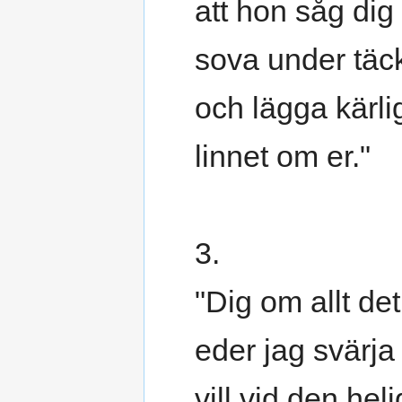
att hon såg dig
sova under täc
och lägga kärli
linnet om er."
3.
"Dig om allt det
eder jag svärja
vill vid den hel