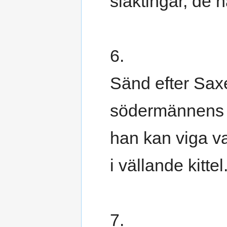
släktingar, de 
6.
Sänd efter Sax
södermännens f
han kan viga va
i vällande kittel
7.