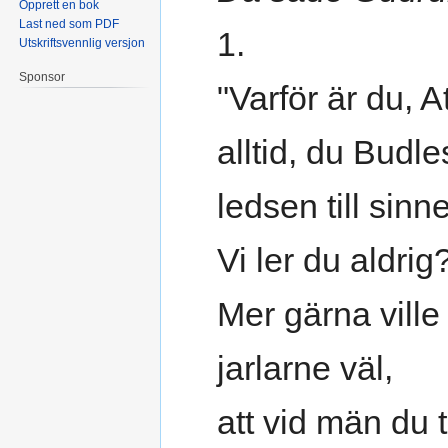
Opprett en bok
Last ned som PDF
1.
Utskriftsvennlig versjon
Sponsor
"Varför är du, At
alltid, du Budle
ledsen till sinn
Vi ler du aldrig
Mer gärna ville
jarlarne väl,
att vid män du t