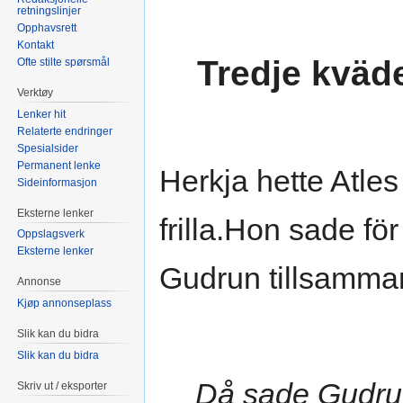
retningslinjer
Opphavsrett
Kontakt
Tredje kväd
Ofte stilte spørsmål
Verktøy
Lenker hit
Relaterte endringer
Spesialsider
Permanent lenke
Herkja hette Atles
Sideinformasjon
Eksterne lenker
frilla.Hon sade fö
Oppslagsverk
Eksterne lenker
Gudrun tillsamman
Annonse
Kjøp annonseplass
Slik kan du bidra
Slik kan du bidra
Då sade Gudru
Skriv ut / eksporter