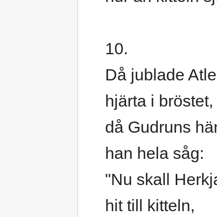
10.
Då jublade Atl
hjärta i bröstet,
då Gudruns hä
han hela såg:
"Nu skall Herkj
hit till kitteln,