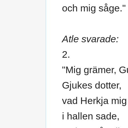
och mig såge."
Atle svarade:
2.
"Mig grämer, G
Gjukes dotter,
vad Herkja mig
i hallen sade,