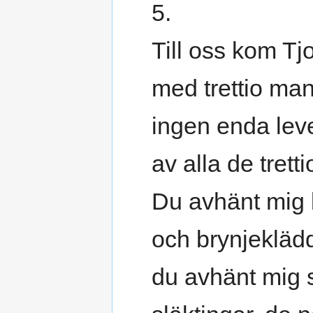
5.
Till oss kom Tj
med trettio man
ingen enda lev
av alla de tretti
Du avhänt mig 
och brynjekläd
du avhänt mig 