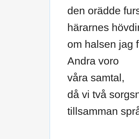
den orädde fur
härarnes hövdi
om halsen jag fö
Andra voro
våra samtal,
då vi två sorgs
tillsamman spr