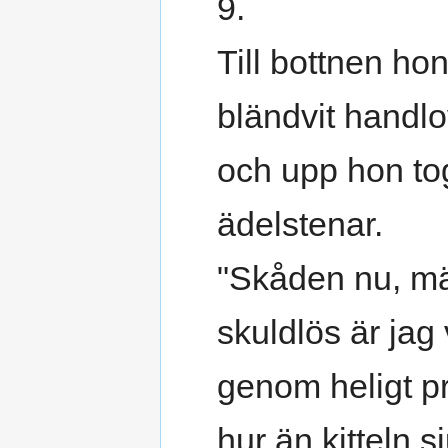
9.
Till bottnen hon
bländvit handlo
och upp hon to
ädelstenar.
"Skåden nu, m
skuldlös är jag
genom heligt pr
hur än kitteln s