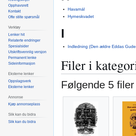
Opphavsrett
Havamál
Kontakt
Hymeskvadet
Ofte stilte spørsmål
Verktøy
I
Lenker hit
Relaterte endringer
Spesialsider
Indledning (Den ældre Eddas Gud
Utskriftsvennlig versjon
Permanent lenke
Filer i katego
Sideinformasjon
Eksterne lenker
Følgende 5 filer
Oppslagsverk
Eksterne lenker
Annonse
Kjøp annonseplass
Slik kan du bidra
Slik kan du bidra