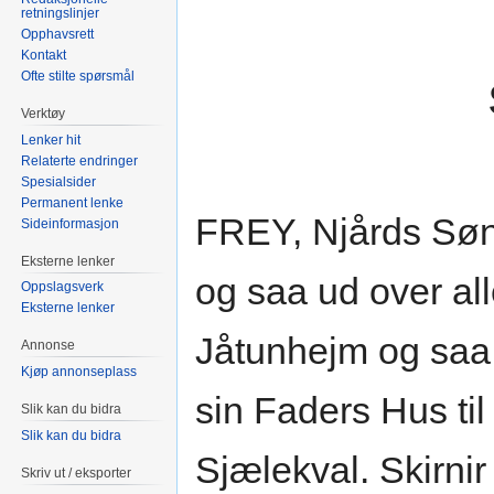
retningslinjer
Opphavsrett
Kontakt
Ofte stilte spørsmål
Verktøy
Lenker hit
Relaterte endringer
Spesialsider
Permanent lenke
FREY, Njårds Søn,
Sideinformasjon
Eksterne lenker
og saa ud over al
Oppslagsverk
Eksterne lenker
Jåtunhejm og saa 
Annonse
Kjøp annonseplass
sin Faders Hus til
Slik kan du bidra
Slik kan du bidra
Sjælekval. Skirni
Skriv ut / eksporter