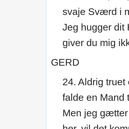
svaje Sværd i
Jeg hugger dit 
giver du mig ik
GERD
24. Aldrig truet
falde en Mand t
Men jeg gætter 
her, vil det ko