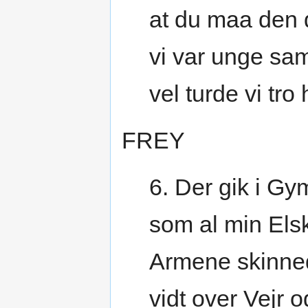
at du maa den 
vi var unge sa
vel turde vi tro
FREY
6. Der gik i G
som al min Els
Armene skinned
vidt over Vejr 