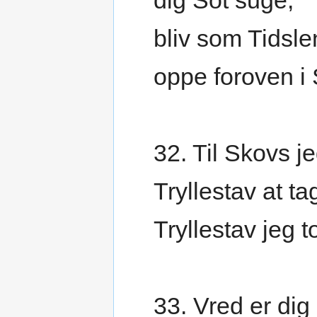
dig Sot suge,
bliv som Tidsle
oppe foroven i 
32. Til Skovs j
Tryllestav at ta
Tryllestav jeg t
33. Vred er dig