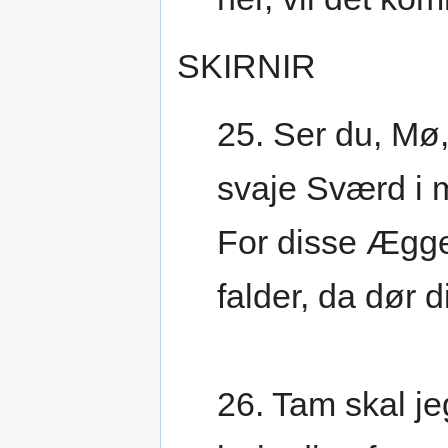
SKIRNIR
25. Ser du, Mø
svaje Sværd i
For disse Ægge
falder, da dør d
26. Tam skal je