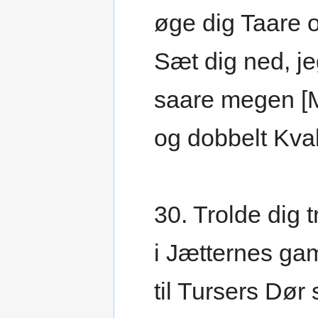
øge dig Taare 
Sæt dig ned, j
saare megen [
og dobbelt Kva
30. Trolde dig t
i Jætternes ga
til Tursers Dør