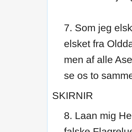
7. Som jeg elsk
elsket fra Oldd
men af alle Aser
se os to samm
SKIRNIR
8. Laan mig H
falske Flagrelu