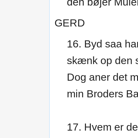
den bøjer Mul
GERD
16. Byd saa ham
skænk op den 
Dog aner det mi
min Broders B
17. Hvem er de