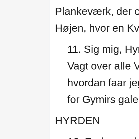
Plankeværk, der o
Højen, hvor en K
11. Sig mig, Hy
Vagt over alle 
hvordan faar j
for Gymirs gal
HYRDEN