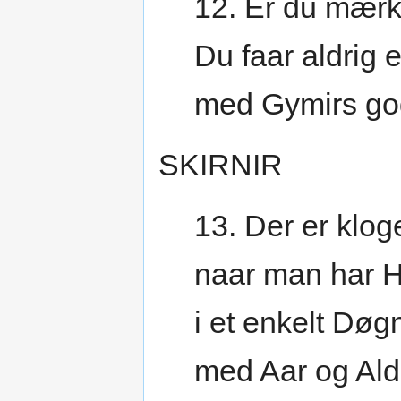
12. Er du mærk
Du faar aldrig 
med Gymirs go
SKIRNIR
13. Der er klog
naar man har H
i et enkelt Døgn
med Aar og Ald