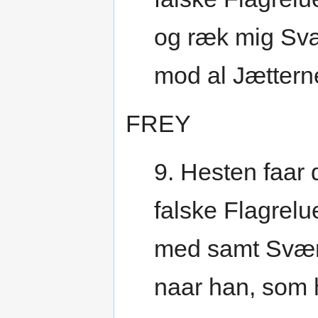
og ræk mig Svæ
mod al Jættern
FREY
9. Hesten faar
falske Flagrelu
med samt Sværd
naar han, som h