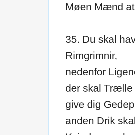
Møen Mænd at
35. Du skal ha
Rimgrimnir,
nedenfor Ligen
der skal Træll
give dig Gedep
anden Drik skal