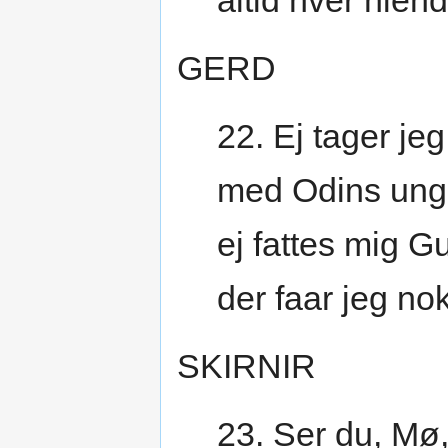
altid hver nien
GERD
22. Ej tager j
med Odins ung
ej fattes mig G
der faar jeg no
SKIRNIR
23. Ser du, Mø