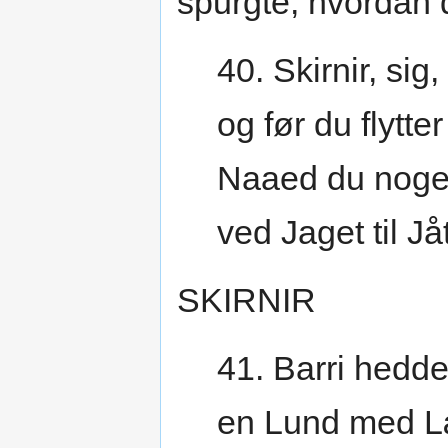
spurgte, hvordan 
40. Skirnir, sig
og før du flytte
Naaed du noget 
ved Jaget til 
SKIRNIR
41. Barri hedde
en Lund med L