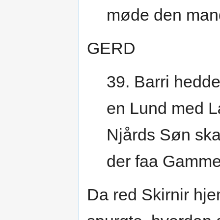
møde den mand
GERD
39. Barri hedde
en Lund med L
Njårds Søn ska
der faa Gamme
Da red Skirnir hj