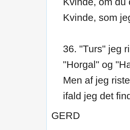
Kvinde, om du 
Kvinde, som je
36. "Turs" jeg r
"Horgal" og "Ha
Men af jeg riste
ifald jeg det fin
GERD