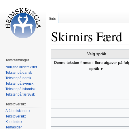
Side
Skirnirs Færd
Hopp
Hopp
Velg språk
til
til
Tekstsamlinger
Denne teksten finnes i flere utgaver på fø
navigering
søk
Norrøne kildetekster
språk ►
Tekster på dansk
Tekster på norsk
Tekster på svensk
Tekster på islandsk
Tekster på færøysk
Tekstoversikt
Alfabetisk index
Tekstoversikt
Kildeindex
Temasider