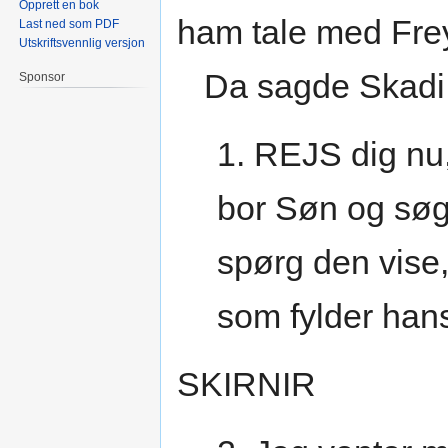
Opprett en bok
ham tale med Fre
Last ned som PDF
Utskriftsvennlig versjon
Da sagde Skadi
Sponsor
1. REJS dig nu,
bor Søn og søg
spørg den vise
som fylder han
SKIRNIR