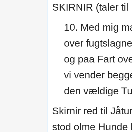
SKIRNIR (taler til
10. Med mig m
over fugtslagn
og paa Fart ove
vi vender begge
den vældige Tur
Skirnir red til Jå
stod olme Hunde b