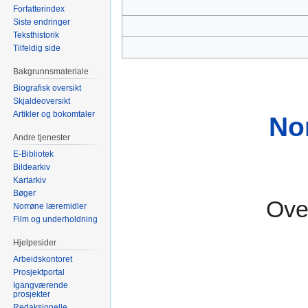
Forfatterindex
Siste endringer
Teksthistorik
Tilfeldig side
Bakgrunnsmateriale
Biografisk oversikt
Skjaldeoversikt
Artikler og bokomtaler
No
Andre tjenester
E-Bibliotek
Bildearkiv
Kartarkiv
Bøger
Over
Norrøne læremidler
Film og underholdning
Hjelpesider
Arbeidskontoret
Prosjektportal
Igangværende
prosjekter
Redaksjonelle