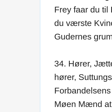
Frey faar du til
du værste Kvind
Gudernes grum
34. Hører, Jætt
hører, Suttung
Forbandelsens 
Møen Mænd at 