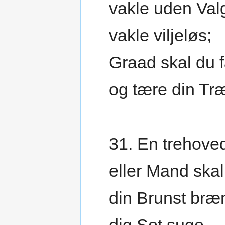
vakle uden Val
vakle viljeløs;
Graad skal du 
og tære din Tr
31. En trehoved
eller Mand ska
din Brunst bræ