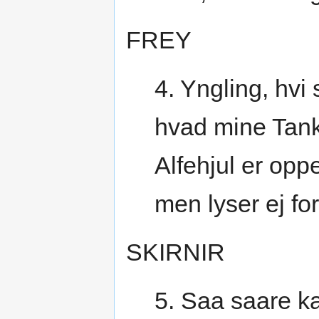
FREY
4. Yngling, hvi
hvad mine Tank
Alfehjul er opp
men lyser ej fo
SKIRNIR
5. Saa saare k