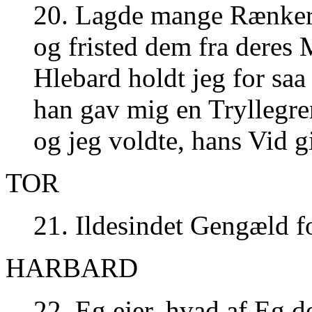
20. Lagde mange Rænker
og fristed dem fra deres
Hlebard holdt jeg for saa
han gav mig en Tryllegre
og jeg voldte, hans Vid gi
TOR
21. Ildesindet Gengæld f
HARBARD
22. Eg ejer, hvad af Eg d