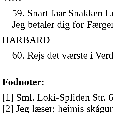
59. Snart faar Snakken E
Jeg betaler dig for Færgen
HARBARD
60. Rejs det værste i Ver
Fodnoter:
[1] Sml. Loki-Spliden Str. 
[2] Jeg læser; heimis skågu