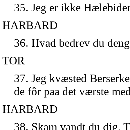
35. Jeg er ikke Hælebide
HARBARD
36. Hvad bedrev du deng
TOR
37. Jeg kvæsted Berserk
de fôr paa det værste me
HARBARD
38. Skam vandt du dig, To