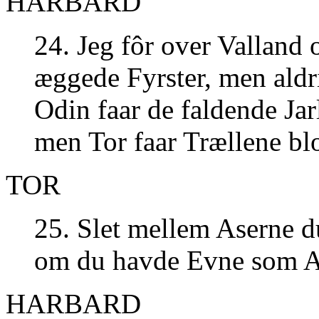
HARBARD
24. Jeg fôr over Valland
æggede Fyrster, men aldr
Odin faar de faldende Jarl
men Tor faar Trællene blo
TOR
25. Slet mellem Aserne d
om du havde Evne som A
HARBARD