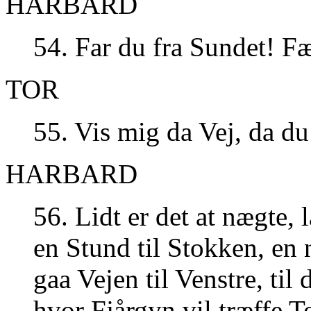
HARBARD
54. Far du fra Sundet! Fæ
TOR
55. Vis mig da Vej, da du
HARBARD
56. Lidt er det at nægte, l
en Stund til Stokken, en n
gaa Vejen til Venstre, til 
hvor Fjårgyn vil træffe To