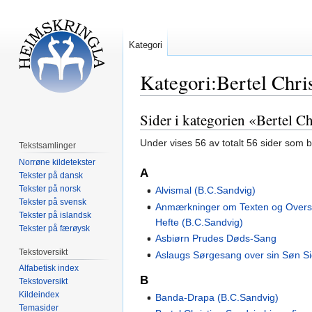
Kategori
Kategori:Bertel Chri
Sider i kategorien «Bertel C
Hopp
Hopp
til
til
Under vises 56 av totalt 56 sider som 
Tekstsamlinger
navigering
søk
Norrøne kildetekster
A
Tekster på dansk
Tekster på norsk
Alvismal (B.C.Sandvig)
Tekster på svensk
Anmærkninger om Texten og Oversæ
Tekster på islandsk
Hefte (B.C.Sandvig)
Tekster på færøysk
Asbiørn Prudes Døds-Sang
Tekstoversikt
Aslaugs Sørgesang over sin Søn S
Alfabetisk index
B
Tekstoversikt
Kildeindex
Banda-Drapa (B.C.Sandvig)
Temasider