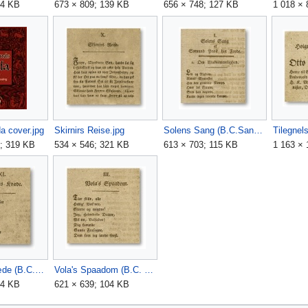
24 KB
673 × 809; 139 KB
656 × 748; 127 KB
1 018 × 
a cover.jpg
Skirnirs Reise.jpg
Solens Sang (B.C.Sandvig).jpg
Tilegnel
1; 319 KB
534 × 546; 321 KB
613 × 703; 115 KB
1 163 × 
Vegtams Kvæde (B.C.Sandvig).jpg
Vola's Spaadom (B.C. Sandvig).jpg
04 KB
621 × 639; 104 KB