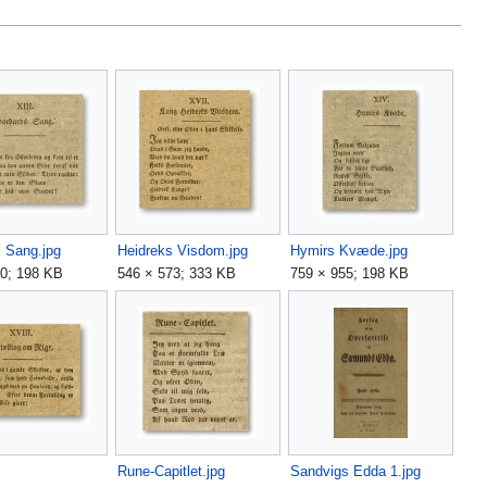
 Sang.jpg
Heidreks Visdom.jpg
Hymirs Kvæde.jpg
50; 198 KB
546 × 573; 333 KB
759 × 955; 198 KB
Rune-Capitlet.jpg
Sandvigs Edda 1.jpg