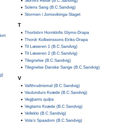
Skirnirs Reise (B.C.Sandvig)
Solens Sang (B.C.Sandvig)
Stormen i Jomsvikinga-Slaget
T
Thorbiörn Hornklofis Glyms-Drapa
ort
Thordr Kolbeinssons Eiriks-Drapa
Til Læseren 1 (B.C.Sandvig)
Til Læseren 2 (B.C.Sandvig)
Tilegnelse (B.C.Sandvig)
Tilegnelse Danske Sange (B.C.Sandvig)
g)
V
Vafthrudnismal (B.C.Sandvig)
Vaulundurs Kvæde (B.C.Sandvig)
Vegþams quiþa
Vegtams Kvæde (B.C.Sandvig)
Velleklo (B.C.Sandvig)
Vola’s Spaadom (B.C.Sandvig)