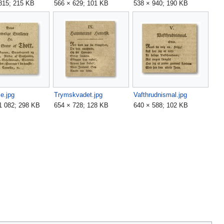
815; 215 KB
566 × 629; 101 KB
538 × 940; 190 KB
se.jpg
Trymskvadet.jpg
Vafthrudnismal.jpg
1 082; 298 KB
654 × 728; 128 KB
640 × 588; 102 KB