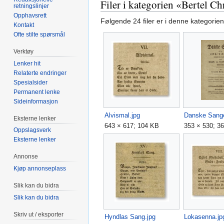
Filer i kategorien «Bertel C
retningslinjer
Opphavsrett
Følgende 24 filer er i denne kategorien,
Kontakt
Ofte stilte spørsmål
Verktøy
Lenker hit
Relaterte endringer
Spesialsider
Permanent lenke
Sideinformasjon
Alvismal.jpg
Eksterne lenker
643 × 617; 104 KB
353 × 530; 3
Oppslagsverk
Eksterne lenker
Annonse
Kjøp annonseplass
Slik kan du bidra
Slik kan du bidra
Skriv ut / eksporter
Hyndlas Sang.jpg
Lokasenna.jp