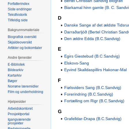
Bertel Christian Sandvig biografi
Forfatterindex
Biarkamal hinn gamle (B. C. Sandvi
Siste endringer
Teksthistorik
D
Tilfeldig side
Danske Sange af det ældste Tidsr
Bakgrunnsmateriale
Darraðarljóð (Bertel Christian Sand
Biografisk oversikt
Den ældre Edda (B.C.Sandvig)
Skjaldeoversikt
Artikler og bokomtaler
E
Egirs Giestebud (B.C.Sandvig)
Andre tjenester
Elskovs-Sang
E-Bibliotek
Eyvind Skalldaspillirs Hakonar-Mal
Bildearkiv
Kartarkiv
F
Bøger
Norrøne læremidler
Fiølsviders Sang (B.C.Sandvig)
Film og underholdning
Forerindring (B.C.Sandvig)
Fortælling om Rigr (B.C.Sandvig)
Hjelpesider
Arbeidskontoret
G
Prosjektportal
Grafelldar-Drapa (B.C.Sandvig)
Igangværende
prosjekter
Redaksjonelle