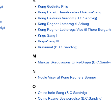
K
g)
Kong Gothriks Priis
Kong Harald Haardraades Elskovs-Sang
Kong Heidreks Viisdom (B.C.Sandvig)
um
Kong Regner Lothbrog til Aslaug
vig)
Kong Regner Lothbrogs Vise til Thora Borgarhi
Krigs-Sang I
Krigs-Sang III
Krákumál (B. C. Sandvig)
M
Marcus Skeggiasons Eiriks-Drapa (B.C.Sandvi
N
Nogle Viser af Kong Regners Sønner
O
Odins høie Sang (B.C.Sandvig)
Odins Ravne-Besværgelse (B.C.Sandvig)