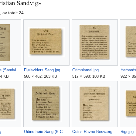
hristian Sandvig»
 av totalt 24.
Danske Sange (Sandvig).png
Fiølsviders Sang.jpg
Grimnismal.jpg
Harbards
64 KB
560 × 462; 263 KB
517 × 598; 108 KB
922 × 8
g
Odins høie Sang (B.C.Sandvig).jpg
Odins Ravne-Besværgelse (B.C.Sandvig).jpg
Rigr.jpg