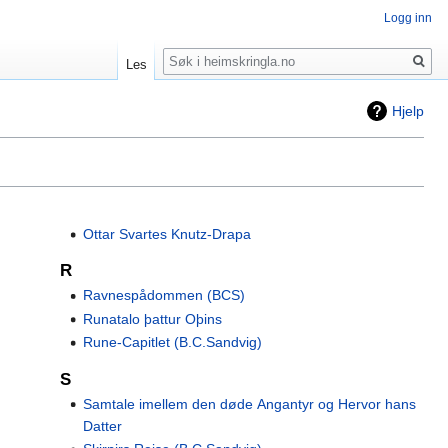
Logg inn
Søk
Les
Hjelp
Ottar Svartes Knutz-Drapa
R
Ravnespådommen (BCS)
Runatalo þattur Oþins
Rune-Capitlet (B.C.Sandvig)
S
Samtale imellem den døde Angantyr og Hervor hans
Datter