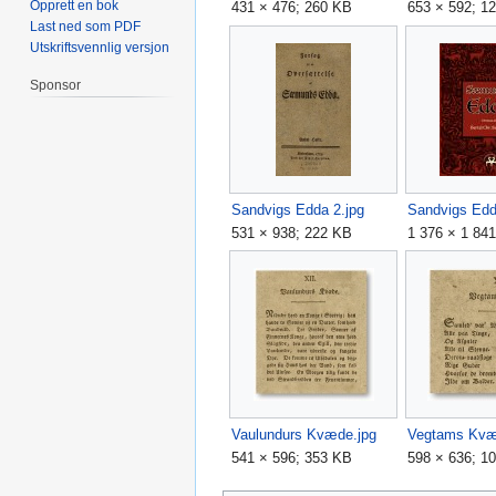
Opprett en bok
431 × 476; 260 KB
653 × 592; 1
Last ned som PDF
Utskriftsvennlig versjon
Sponsor
Sandvigs Edda 2.jpg
Sandvigs Edd
531 × 938; 222 KB
1 376 × 1 84
Vaulundurs Kvæde.jpg
541 × 596; 353 KB
598 × 636; 1