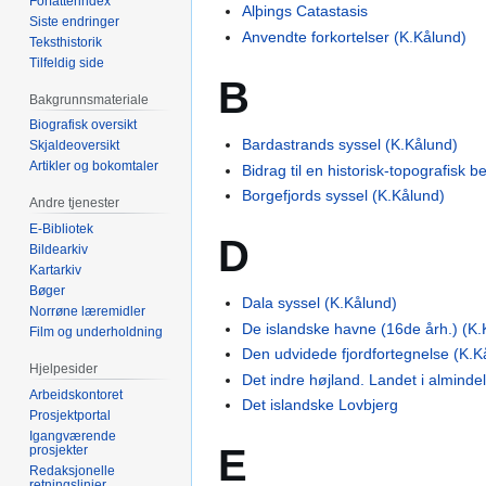
Forfatterindex
Alþings Catastasis
Siste endringer
Anvendte forkortelser (K.Kålund)
Teksthistorik
Tilfeldig side
B
Bakgrunnsmateriale
Biografisk oversikt
Bardastrands syssel (K.Kålund)
Skjaldeoversikt
Artikler og bokomtaler
Bidrag til en historisk-topografisk b
Borgefjords syssel (K.Kålund)
Andre tjenester
E-Bibliotek
D
Bildearkiv
Kartarkiv
Bøger
Dala syssel (K.Kålund)
Norrøne læremidler
De islandske havne (16de årh.) (K.
Film og underholdning
Den udvidede fjordfortegnelse (K.K
Hjelpesider
Det indre højland. Landet i alminde
Arbeidskontoret
Det islandske Lovbjerg
Prosjektportal
Igangværende
E
prosjekter
Redaksjonelle
retningslinjer