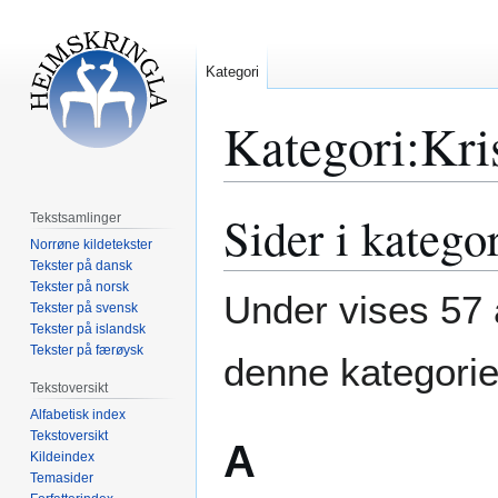
Kategori
Kategori
:
Kri
Sider i katego
Hopp
Hopp
Tekstsamlinger
til
til
Norrøne kildetekster
navigering
søk
Tekster på dansk
Tekster på norsk
Under vises 57 a
Tekster på svensk
Tekster på islandsk
Tekster på færøysk
denne kategorie
Tekstoversikt
Alfabetisk index
Tekstoversikt
A
Kildeindex
Temasider