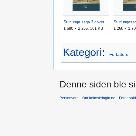
Sturlunga saga 3 cover.jpg
1 680 × 2 255; 361 KB
1 268 × 1 7
Kategori
:
Forfattere
Denne siden ble sis
Personvern
Om heimskringla.no
Forbehold