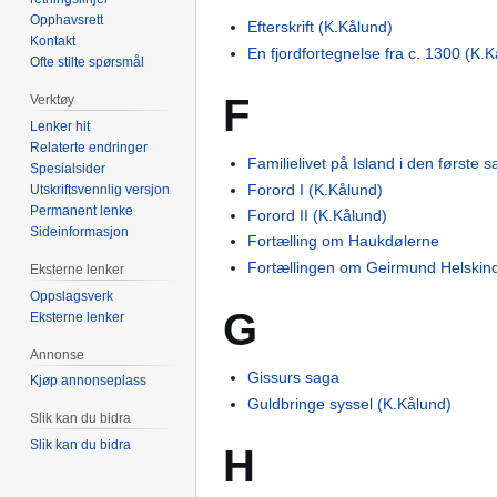
Opphavsrett
Efterskrift (K.Kålund)
Kontakt
En fjordfortegnelse fra c. 1300 (K.
Ofte stilte spørsmål
F
Verktøy
Lenker hit
Relaterte endringer
Familielivet på Island i den første 
Spesialsider
Forord I (K.Kålund)
Utskriftsvennlig versjon
Permanent lenke
Forord II (K.Kålund)
Sideinformasjon
Fortælling om Haukdølerne
Fortællingen om Geirmund Helskin
Eksterne lenker
Oppslagsverk
G
Eksterne lenker
Annonse
Gissurs saga
Kjøp annonseplass
Guldbringe syssel (K.Kålund)
Slik kan du bidra
Slik kan du bidra
H